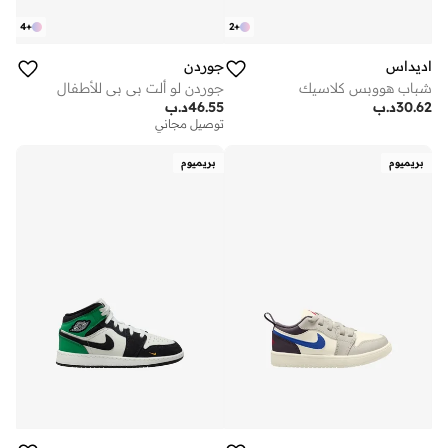
4
+
2
+
اديداس
جوردن
شباب هووبس كلاسيك
جوردن لو ألت بي بي للأطفال
30.62
د.ب
46.55
د.ب
توصيل مجاني
بريميوم
بريميوم