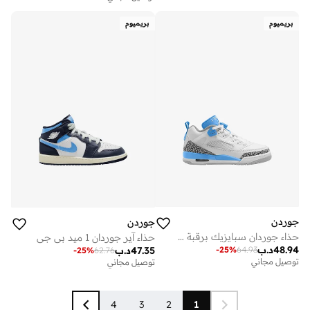
بريميوم
بريميوم
جوردن
جوردن
حذاء جوردان سبايزيك برقبة منخفضة للشباب
حذاء آير جوردان 1 ميد بي جي
48.94
د.ب
-
25
%
64.93
47.35
د.ب
-
25
%
62.76
توصيل مجاني
توصيل مجاني
4
3
2
1