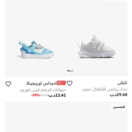
9
+
نايكي
اديداس اوريجينالز
حذاء رياضي للأطفال نجوم
حيوانات الرضع فيني فوروم
29.48
د.ب
12.41
د.ب
-
59
%
30.24
للجنسين