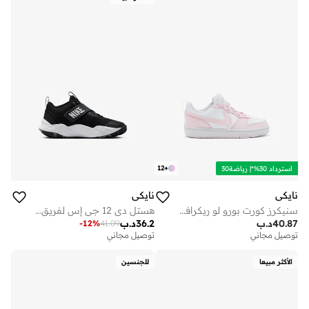
12
+
استرداد 30%*| رياضة30
نايكي
نايكي
سنيكرز كورت بورو لو ريكرافت للشباب
هستل دي 12 جي إس لفريق الشباب
40.87
د.ب
36.2
د.ب
-
12
%
41.09
توصيل مجاني
توصيل مجاني
الأكثر مبيعا
للجنسين