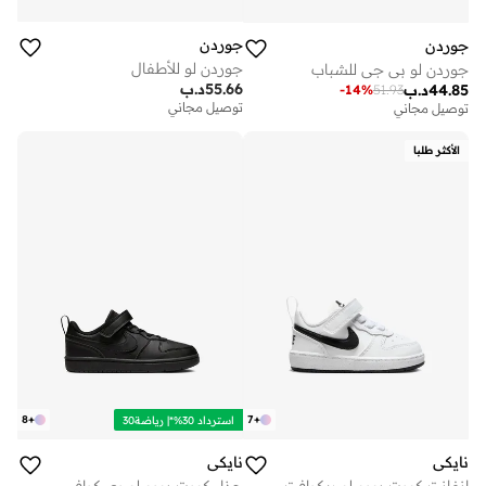
جوردن
جوردن
جوردن لو للأطفال
جوردن لو بي جي للشباب
55.66
د.ب
44.85
د.ب
-
14
%
51.93
توصيل مجاني
توصيل مجاني
الأكثر طلبا
8
+
7
+
استرداد 30%*| رياضة30
نايكي
نايكي