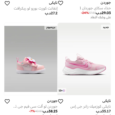
جوردن
نايكي
حذاء سكاي جوردان 1
إنفانت كورت بورو لو ريكرافت
29.03
د.ب
-
24
%
37.83
27.2
د.ب
على وشك النفاد
جديد
بريميوم
12
+
نايكي
جوردن
نايكي كوزميك رانر جي إس
جوردن لو ألت سي فيم جي تي للأطفال الرضع
35.17
د.ب
38.25
د.ب
-
7
%
40.87