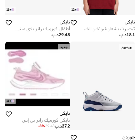
11
+
12
+
نايكي
نايكي
تيشيرت بشعار فيوتشر للشباب
أطفال كوزميك رانر بلاي ستيشن
18.1
د.ب
29.48
د.ب
بريميوم
جديد
11
+
نايكي
نايكي كوزميك رانر بي إس
27.2
د.ب
-
8
%
29.48
جوردن