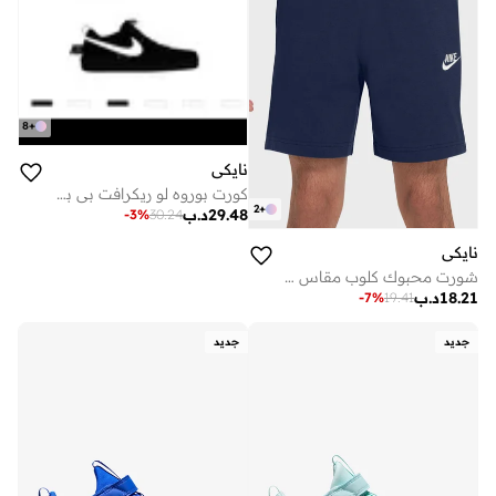
8
+
نايكي
كورت بوروه لو ريكرافت بي بي في
2
+
29.48
د.ب
-
3
%
30.24
نايكي
شورت محبوك كلوب مقاس 6 بوصة من نايكي سبورتسوير
18.21
د.ب
-
7
%
19.41
جديد
جديد