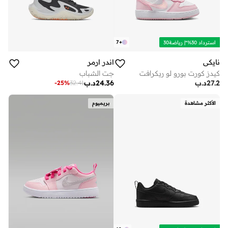
7
+
استرداد 30%*| رياضة30
نايكي
اندر ارمر
كيدز كورت بورو لو ريكرافت
جت الشباب
27.2
د.ب
24.36
د.ب
-
25
%
32.41
الأكثر مشاهدة
بريميوم