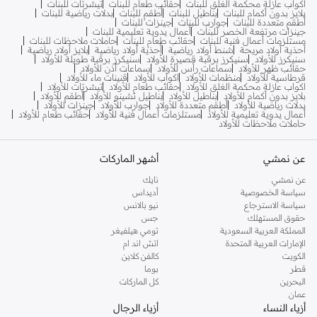
اكواب عازلة محكمة الغلق للبنات
حقائب طعام للبنات
تيشرتات للبنات
بلايز بدون أكمام للبنات
بناطيل للبنات
أطقم للبنات
بدلات رياضية للبنات
أطقم متعددة للبنات
جوارب للبنات
جينزات للبنات
جينزات مرتفعة الخصر للبنات
أعمال يدوية تعليمية للبنات
مستلزمات أعمال فنية للبنات
حقائب طعام للبنات
حاملات ملاحظات للبنات
أحذية أولاد مريحة
شنط أولاد رياضية
أحذية أولاد رياضية
بلايز أولاد رياضية
سنيكرز للأولاد
سنيكرز برقبة قصيرة للأولاد
سنيكرز برقبة طويلة للأولاد
حقائب ظهر للأولاد
سماعات رأس للأولاد
سماعات أذن للأولاد
قرطاسية للأولاد
منظمات للأولاد
اكواب للأولاد
قنينات ماء للأولاد
اكواب عازلة محكمة الغلق للأولاد
حقائب طعام للأولاد
تيشرتات للأولاد
بلايز بدون أكمام للأولاد
بناطيل للأولاد
بناطيل تشينو للأولاد
أطقم للأولاد
بدلات رياضية للأولاد
أطقم متعددة للأولاد
جوارب للأولاد
جينزات للأولاد
أعمال يدوية تعليمية للأولاد
مستلزمات أعمال فنية للأولاد
حقائب طعام للأولاد
حاملات ملاحظات للأولاد
عن نمشي
أشهر الماركات
عن نمشي
نايك
سياسة الخصوصية
أديداس
سياسة الاسترجاع
نيو بالانس
حقوق المستهلك
جس
المملكة العربية السعودية
تومي هيلفيغر
الإمارات العربية المتحدة
اتش اند ام
الكويت
كالفن كلاين
قطر
بوما
البحرين
كل الماركات
عمان
أزياء النساء
أزياء الرجال