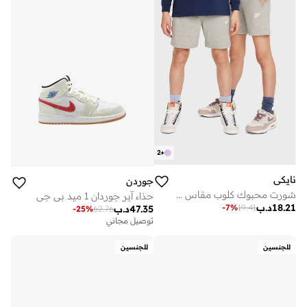
2
+
نايكي
جوردن
شورت محبوك كلوب مقاس 6 بوصة من نايكي سبورتسوير
حذاء آير جوردان 1 ميد بي جي
18.21
د.ب
-
7
%
19.41
47.35
د.ب
-
25
%
62.76
توصيل مجاني
للجنسين
للجنسين