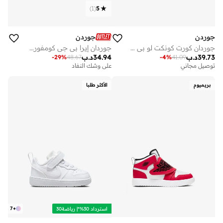
)
1
(
5
جوردن
جوردن
جوردان كورت كونكت لو بي جي للشباب
جوردان إيرا بي جي كومفورت للشباب
39.73
د.ب
34.94
د.ب
-
29
%
48.67
-
4
%
41.09
توصيل مجاني
على وشك النفاد
بريميوم
الأكثر طلبا
7
+
استرداد 30%*| رياضة30