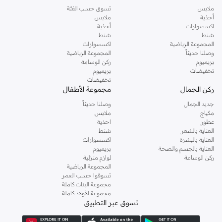
ملابس
تسوق حسب الفئة
أحذية
ملابس
اكسسوارات
أحذية
شنط
شنط
المجموعة الرياضية
اكسسوارات
وصلنا حديثاً
المجموعة الرياضية
بريميوم
ركن الوسامة
تخفيضات
بريميوم
تخفيضات
ركن الجمال
مجموعة الأطفال
جديد الجمال
وصلنا حديثاً
مكياج
ملابس
عطور
احذية
العناية بالشعر
شنط
العناية بالبشرة
اكسسوارات
العناية بالجسم والصحة
بريميوم
ركن الوسامة
لوازم منزلية
المجموعة الرياضية
تسوقوا حسب العمر
مجموعة البنات كاملة
مجموعة الأولاد كاملة
تسوق عبر التطبيق