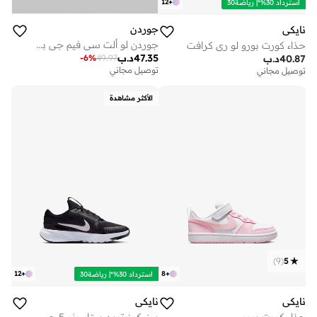
12
+
استرداد 30%*| رياضة30
جوردن
نايكي
جوردن لو ألت سي فيم جي بي للأطفال
حذاء كورت بورو لو ري كرافت
47.35
د.ب
-
6
%
49.97
40.87
د.ب
توصيل مجاني
توصيل مجاني
الأكثر مشاهدة
)
9
(
5
12
+
8
+
استرداد 30%*| رياضة30
نايكي
نايكي