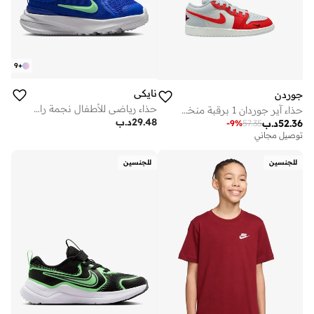
9
+
نايكي
جوردن
حذاء رياضي للأطفال نجمة رانر
حذاء آير جوردان 1 برقبة منخفضة إس إي بي جي
29.48
د.ب
52.36
د.ب
-
9
%
57.35
توصيل مجاني
للجنسين
للجنسين