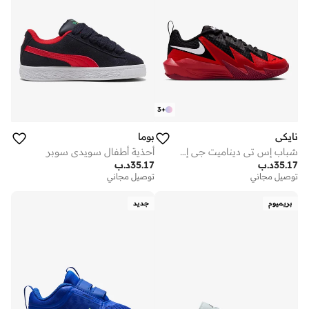
3
+
نايكي
بوما
شباب إس تي ديناميت جي إس
أحذية أطفال سويدي سوبر
35.17
د.ب
35.17
د.ب
توصيل مجاني
توصيل مجاني
بريميوم
جديد