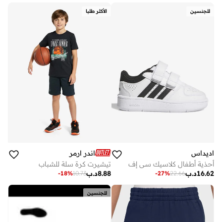
للجنسين
الأكثر طلبا
اديداس
اندر ارمر
أحذية أطفال كلاسيك سي إف
تيشيرت كرة سلة للشباب
16.62
د.ب
8.88
د.ب
-
18
%
10.73
-
27
%
22.66
للجنسين