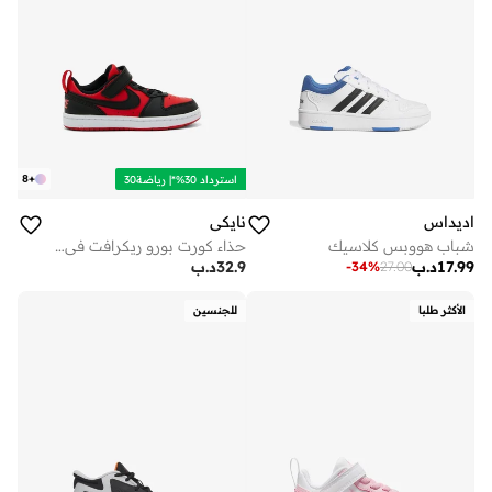
8
+
استرداد 30%*| رياضة30
اديداس
نايكي
شباب هووبس كلاسيك
حذاء كورت بورو ريكرافت في برقبة منخفضة للاطفال
17.99
د.ب
32.9
د.ب
-
34
%
27.00
الأكثر طلبا
للجنسين