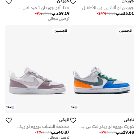
جوردن
جوردن
جوردن لو ألت بي بي للأطفال
حذاء آير جوردان 1 ميد اس اي بي جي
33.01
د.ب
59.19
د.ب
-
9
%
64.93
-
24
%
43.26
توصيل مجاني
للجنسين
للجنسين
12
+
8
+
نايكي
نايكي
كورت بوروه لو ريكرافت بي بي في
محكمة الشباب بوروه لو ريكرافت بي جي
29.48
د.ب
40.87
د.ب
-
1
%
41.09
-
3
%
30.24
توصيل مجاني