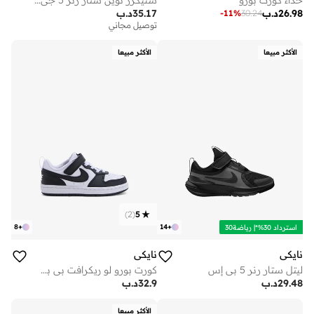
حذاء كورت بورو
سنيكرز توين ستار رنر 5 جي اس
26.98
د.ب
35.17
د.ب
-
11
%
30.24
توصيل مجاني
الأكثر مبيعا
الأكثر مبيعا
)
2
(
5
8
+
14
+
استرداد 30%*| رياضة30
نايكي
نايكي
ليتل ستار رنر 5 بي إس
كورت بورو لو ريكرافت بي بي في للأطفال
29.48
د.ب
32.9
د.ب
الأكثر مبيعا