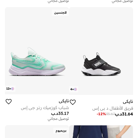
توصيل مجاني
توصيل مجاني
للجنسين
12
+
4
+
نايكي
نايكي
شباب كوزميك رنر جي إس
فريق الأطفال د بي إس
35.17
د.ب
31.64
د.ب
-
12
%
35.67
توصيل مجاني
بريميوم