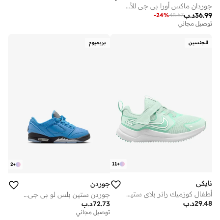
جوردان ماكس أورا بي جي للأطفال
36.99
د.ب
-
24
%
48.67
توصيل مجاني
للجنسين
بريميوم
11
+
2
+
نايكي
جوردن
أطفال كوزميك رانر بلاي ستيشن
جوردن ستين بلس لو بي جي للشباب
29.48
د.ب
72.73
د.ب
توصيل مجاني