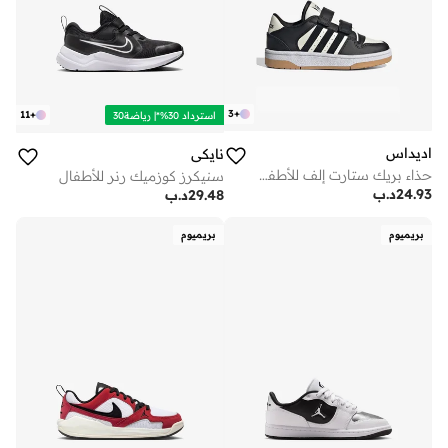
3
+
11
+
استرداد 30%*| رياضة30
اديداس
نايكي
حذاء بريك ستارت إلف للأطفال
سنيكرز كوزميك رنر للأطفال
24.93
د.ب
29.48
د.ب
بريميوم
بريميوم