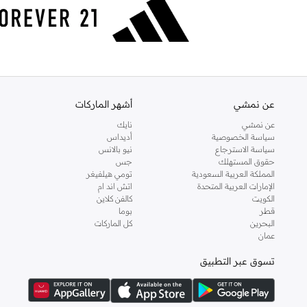
عن نمشي
أشهر الماركات
عن نمشي
نايك
سياسة الخصوصية
أديداس
سياسة الاسترجاع
نيو بالانس
حقوق المستهلك
جس
المملكة العربية السعودية
تومي هيلفيغر
الإمارات العربية المتحدة
اتش اند ام
الكويت
كالفن كلاين
قطر
بوما
البحرين
كل الماركات
عمان
تسوق عبر التطبيق