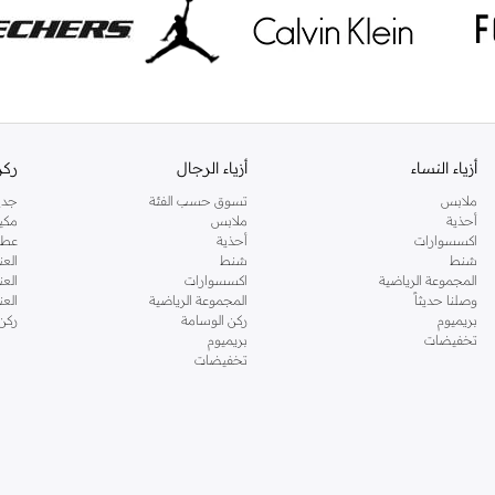
أزياء النساء
أزياء الرجال
ركن
ملابس
تسوق حسب الفئة
جدي
أحذية
ملابس
مكي
اكسسوارات
أحذية
عطو
شنط
شنط
العن
المجموعة الرياضية
اكسسوارات
العن
وصلنا حديثاً
المجموعة الرياضية
الع
بريميوم
ركن الوسامة
ركن
تخفيضات
بريميوم
تخفيضات