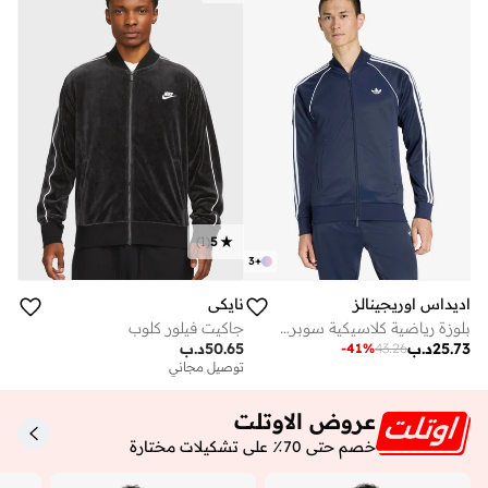
)
1
(
5
3
+
اديداس اوريجينالز
نايكي
بلوزة رياضية كلاسيكية سوبر ستار
جاكيت فيلور كلوب
25.73
د.ب
50.65
د.ب
-
41
%
43.26
توصيل مجاني
عروض الاوتلت
خصم حتى 70٪ على تشكيلات مختارة