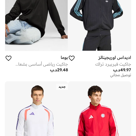
اديداس اوريجينالز
بوما
جاكيت فيربيرد تراك
جاكيت رياضي أساسي بشعار رقم من البوليستر
49.97
د.ب
29.48
د.ب
توصيل مجاني
جديد