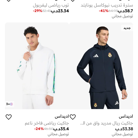
سترة تدريب نيوكاسل يونايتد
توب رياضي ليفربول
38.7
د.ب
23.34
د.ب
-
29
%
32.41
-
41
%
64.93
توصيل مجاني
جديد
3
+
اديداس
اديداس
جاكيت ريال مدريد واقٍ من الرياح
جاكيت رياضي فاخر ناعم
53.38
د.ب
35.4
د.ب
-
24
%
46.50
توصيل مجاني
توصيل مجاني