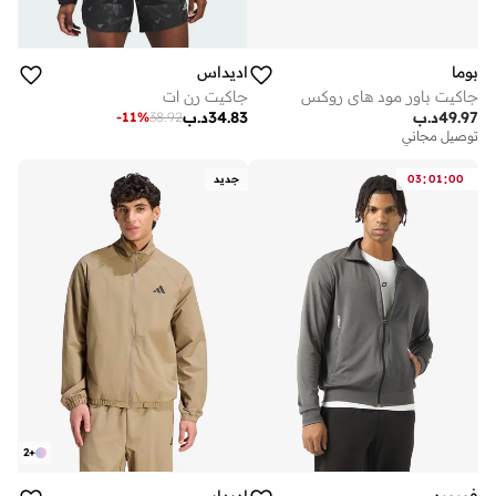
بوما
اديداس
جاكيت باور مود هاي روكس
جاكيت رن ات
49.97
د.ب
34.83
د.ب
-
11
%
38.92
توصيل مجاني
:
:
00
01
03
جديد
2
+