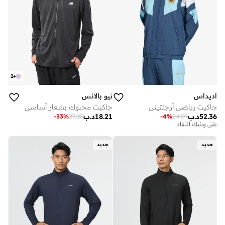
2
+
اديداس
نيو بالانس
جاكيت رياضي أرجنتيني
جاكيت محبوك بشعار أساسي
توصيل مجاني
52.36
د.ب
18.21
د.ب
-
33
%
27.00
-
4
%
54.09
على وشك النفاد
توصيل مجاني
على وشك النفاد
جديد
جديد