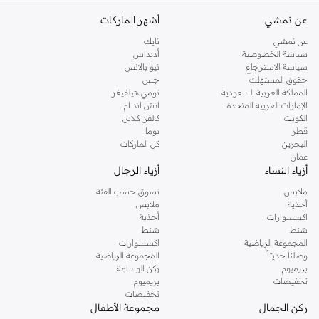
عن نمشي
أشهر الماركات
عن نمشي
نايك
سياسة الخصوصية
أديداس
سياسة الاسترجاع
نيو بالانس
حقوق المستهلك
جس
المملكة العربية السعودية
تومي هيلفيغر
الإمارات العربية المتحدة
اتش اند ام
الكويت
كالفن كلاين
قطر
بوما
البحرين
كل الماركات
عمان
أزياء النساء
أزياء الرجال
ملابس
تسوق حسب الفئة
أحذية
ملابس
اكسسوارات
أحذية
شنط
شنط
المجموعة الرياضية
اكسسوارات
وصلنا حديثاً
المجموعة الرياضية
بريميوم
ركن الوسامة
تخفيضات
بريميوم
تخفيضات
ركن الجمال
مجموعة الأطفال