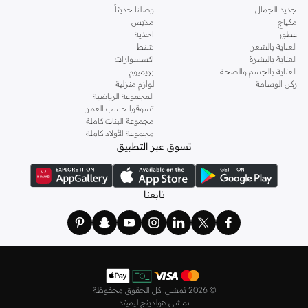
جديد الجمال
وصلنا حديثاً
مكياج
ملابس
عطور
احذية
العناية بالشعر
شنط
العناية بالبشرة
اكسسوارات
العناية بالجسم والصحة
بريميوم
ركن الوسامة
لوازم منزلية
المجموعة الرياضية
تسوقوا حسب العمر
مجموعة البنات كاملة
مجموعة الأولاد كاملة
تسوق عبر التطبيق
تابعنا
©
2026 نمشي. كل الحقوق محفوظة
نمشي هولدينج ليميتد