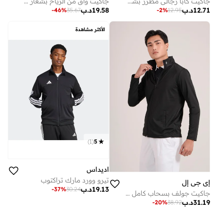
جاكيت كابا رجالي مطرز بشعار
جاكيت واقٍ من الرياح بشعار أساسي صغير
12.71
د.ب
19.58
د.ب
-
46
%
35.67
-
2
%
12.95
الأكثر مشاهدة
)
1
(
5
اديداس
تيرو وورد مارك تراكتوب
إي جي إل
19.13
د.ب
-
37
%
30.24
جاكيت جولف بسحاب كامل للجنسين من إي جي إل - أسود - أكمام كاملة بمقاس رياضي للأداء
31.19
د.ب
-
20
%
38.92