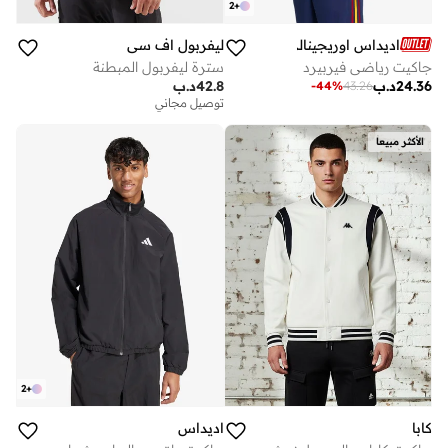
2
+
اديداس اوريجينالز
ليفربول اف سي
جاكيت رياضي فيربيرد
سترة ليفربول المبطنة
24.36
د.ب
42.8
د.ب
-
44
%
43.26
توصيل مجاني
الأكثر مبيعا
2
+
كابا
اديداس