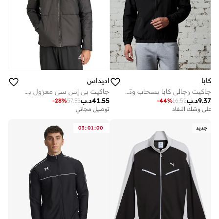
كابا
اديداس
جاكيت رجالي كابا بسحاب وتفاصيل بشريط
جاكيت بي إس سي معزول بثلاثة خطوط كلايم وورم
9.37
د.ب
41.55
د.ب
-
28
%
57.35
-
44
%
16.52
على وشك النفاد
توصيل مجاني
:
:
جديد
00
01
03