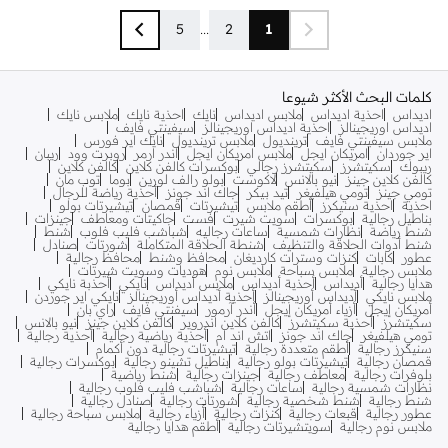
5
...
2
1
كلمات البحث الأكثر شيوعا
اديداس
احذية اديداس
ملابس اديداس
نايك
احذية نايك
ملابس نايك
اديداس اوريجينالز
احذية اديداس اوريجينالز
سيفينتي فايف
ملابس سيفينتي فايف
ترينديول
ملابس ترينديول
نايك اير فورس
اير جوردان
امريكان ايجل
ملابس امريكان ايجل
اندر ارمر
روبرت وود
ريبان
ريبوك
سكيتشرز
سكيتشرز رجالي
بوكسرات كالفن كلاين
كالفن كلاين
كالفن كلاين جينز
نيو بالانس
لاكوست
بولو رالف لورين
بوما
توب مان
تومي جينز
تومي هيلفيغر
تيد بيكر
جاك اند جونز
أحذية رياضة للرجال
احذية
احذية سنيكرز
أطقم ملابس
تيشيرتات
قمصان
تيشيرتات بولو
بناطيل رجالية
بوكسرات
سويت شيرت
فست
جاكيتات ومعاطف
جينزات
شنط رياضة
نظارات شمسية
ساعات رجاليه
شباشب فليب فلوب
شنط
شنط أدوات الحلاقة والتنظيف
شنطة الحلاقة المتكاملة
شورتات
صنادل
عطور
كابات
كنزات وسترات كارديغان
محافظ وشنط
محافظ رجالية
ملابس رجالية
ملابس سباحة
ملابس نوم
هوديات وسويت شيرتات
هدايا رجالية
أديداس
أحذية أديداس
ملابس أديداس
نايكي
أحذبة نايكي
ملابس نايكي
أديداس أوريجينالز
أحذية أديداس أوريجينالز
نايكي اير جوردن
أمريكان إيجل
أزياء أمريكان إيجل
أندر آرمور
سيفنتي فايف
راي بان
سكيتشرز
أحذية سكيتشرز
كالفن كلاين اندروير
كالفن كلاين جينز
نيو بالانس
تومي هيلفيغر
جاك اند جونز
اتش اند ام
أحذية رياضية رجالية
أحذية رجالية
سنيكرز رجالية
أطقم متعددة رجالية
تيشيرتات رجالية دون أكمام
قمصان رجالية
تيشيرتات بولو رجالية
بناطيل تشينو رجالية
بوكسرات رجالية
بلوفرات رجالية
معاطف رجالية
جينزات رجالية
شنط رياضية
نظارات شمسية رجالية
ساعات رجالية
شباشب فليب فلوب رجالية
شنط رجالية
شنط شخصية رجالية
شورتات رجالية
صنادل رجالية
عطور رجالية
قبعات رجالية
كنزات رجالية
أزياء رجالية
ملابس سباحة رجالية
ملابس نوم رجالية
سويتشيرتات رجالية
أطقم هدايا رجالية