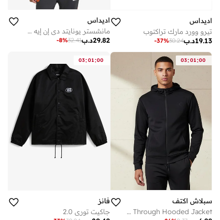
اديداس
اديداس
مانشستر يونايتد دي إن إيه جاكيت رياضي
تيرو وورد مارك تراكتوب
29.82
د.ب
-
8
%
32.41
19.13
د.ب
-
37
%
30.24
:
:
:
:
03
01
00
03
01
00
سبلاش اكتف
فانز
Men Performance Zip Through Hooded Jacket
جاكيت توري 2.0