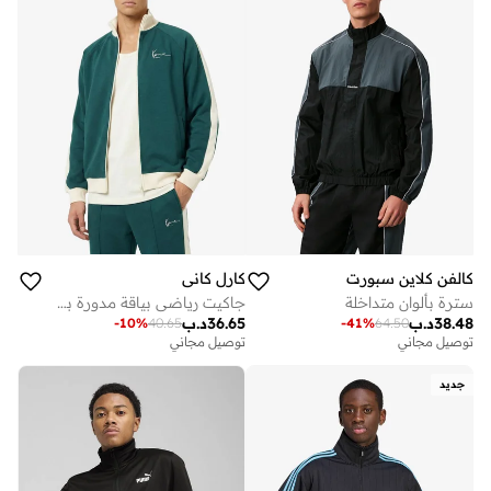
كالفن كلاين سبورت
كارل كاني
سترة بألوان متداخلة
جاكيت رياضي بياقة مدورة بنقشة جانبية مميزة
38.48
د.ب
36.65
د.ب
-
10
%
40.65
-
41
%
64.50
توصيل مجاني
توصيل مجاني
جديد