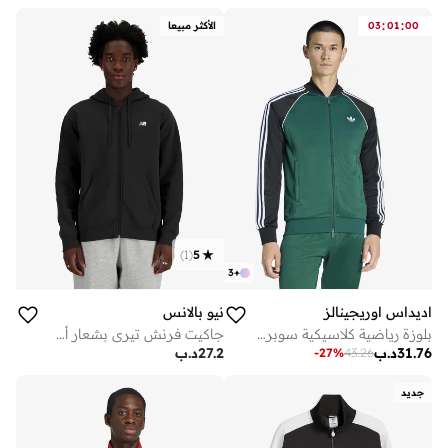
:
:
00
01
03
الأكثر مبيعا
)
1
(
5
3
+
اديداس اوريجينالز
نيو بالانس
بلوزة رياضية كلاسيكية سوبر ستار
جاكيت فرنش تيري بشعار أساسي
31.76
د.ب
27.2
د.ب
-
27
%
43.26
جديد