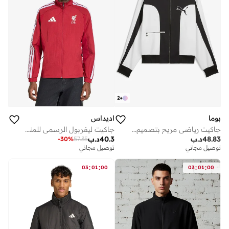
2
+
بوما
اديداس
جاكيت رياضي مريح بتصميم حب القطط
جاكيت ليفربول الرسمي للمنزل
48.83
د.ب
40.3
د.ب
-
30
%
57.35
توصيل مجاني
توصيل مجاني
:
:
:
:
03
01
00
03
01
00