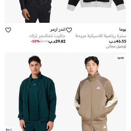
بوما
اندر ارمر
سترة رياضية كلاسيكية مريحة
جاكيت تشالنجر تراك
46.55
د.ب
29.82
د.ب
-
10
%
32.90
توصيل مجاني
جديد
3
+