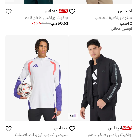
اديداس
اديداس
سترة رياضية للملعب
جاكيت رياضي فاخر ناعم
42
د.ب
30.51
د.ب
-
35
%
46.50
توصيل مجاني
3
+
اديداس
اديداس
جاكيت رياضي فاخر ناعم
قميص تدريب تيرو للمنافسات