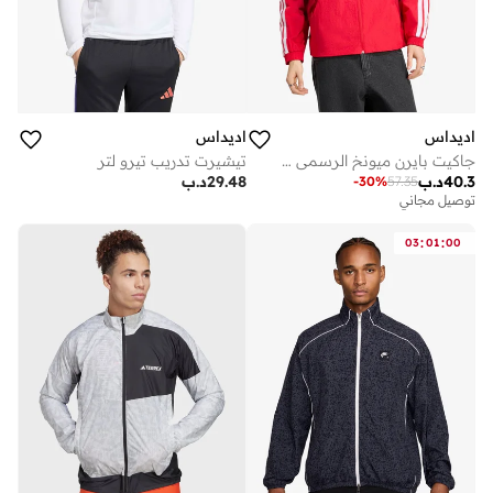
اديداس
اديداس
جاكيت بايرن ميونخ الرسمي للمنزل
تيشيرت تدريب تيرو لتر
40.3
د.ب
29.48
د.ب
-
30
%
57.35
توصيل مجاني
:
:
03
01
00