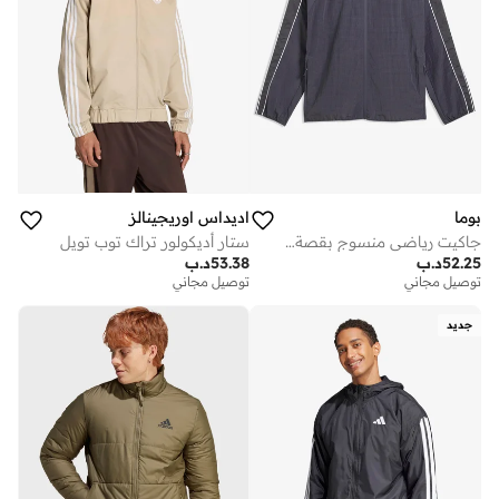
بوما
اديداس اوريجينالز
جاكيت رياضي منسوج بقصة مريحة من ران كالشر كوليكتيف
ستار أديكولور تراك توب تويل
52.25
د.ب
53.38
د.ب
توصيل مجاني
توصيل مجاني
جديد