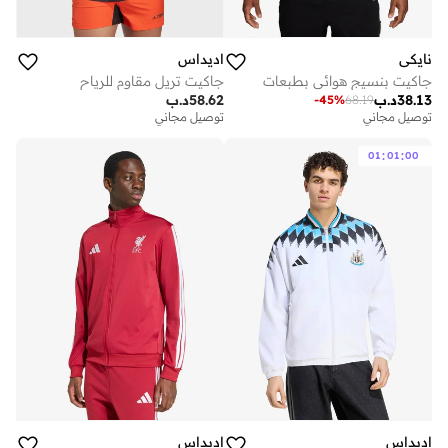
نايكي
اديداس
جاكيت بنسيج هوائي بطبعات
جاكيت تريل مقاوم للرياح
38.13
د.ب
58.62
د.ب
-
45
%
68.19
توصيل مجاني
توصيل مجاني
:
:
01
01
00
اديداس
اديداس