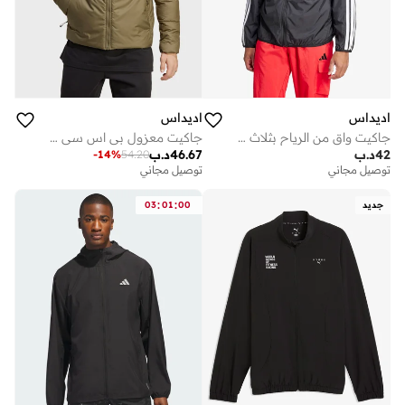
اديداس
اديداس
جاكيت واقٍ من الرياح بثلاث خطوط أساسي
جاكيت معزول بي اس سي مزين بـ 3 خطوط
42
د.ب
46.67
د.ب
-
14
%
54.20
توصيل مجاني
توصيل مجاني
:
:
جديد
00
01
03