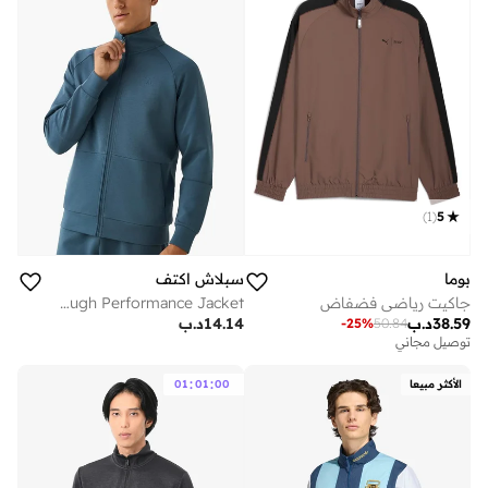
)
1
(
5
بوما
سبلاش اكتف
جاكيت رياضي فضفاض
Men Zip-Through Performance Jacket
38.59
د.ب
14.14
د.ب
-
25
%
50.84
توصيل مجاني
:
:
الأكثر مبيعا
00
01
01