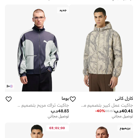
جديد
2
+
كارل كاني
بوما
جاكيت عمل كبير بتصميم مموه خشبي مميز
جاكيت تراك مريح بتصميم حب القطط
40.41
د.ب
48.83
د.ب
-
40
%
66.67
توصيل مجاني
توصيل مجاني
:
:
بريميوم
00
01
03