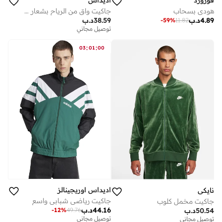
فورورد
اديداس
هودي بسحاب
جاكيت واقٍ من الرياح بشعار أساسي صغير
4.89
د.ب
38.59
د.ب
-
59
%
11.82
توصيل مجاني
:
:
03
01
00
اديداس اوريجينالز
نايكي
جاكيت رياضي شبابي واسع
جاكيت مخمل كلوب
44.16
د.ب
-
12
%
49.76
50.54
د.ب
توصيل مجاني
توصيل مجاني