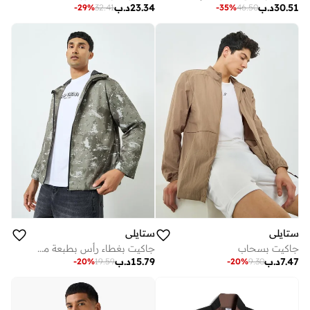
30.51
د.ب
23.34
د.ب
-
29
%
32.41
-
35
%
46.50
ستايلي
ستايلي
جاكيت بسحاب
جاكيت بغطاء رأس بطبعة مموهة
7.47
د.ب
15.79
د.ب
-
20
%
19.59
-
20
%
9.30