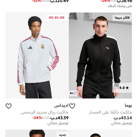
6.98
د.ب
20.49
د.ب
-
33
%
30.24
-
26
%
9.37
على وشك النفاد
:
:
الأكثر مبيعا
00
01
03
)
4
(
4.8
4
+
بوما
اديداس
جاكيت دائمًا على المسار
جاكيت ريال مدريد الرسمي
43.14
د.ب
43.59
د.ب
-
24
%
57.35
توصيل مجاني
توصيل مجاني
جديد