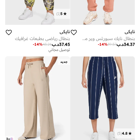
)
1
(
5
نايكي
نايكي
بنطال نايك سبورتس وير من الصوف
بنطال رياضي بطبعات غرافيك
34.37
د.ب
37.45
د.ب
-
14
%
43.26
-
14
%
39.57
توصيل مجاني
جديد
)
5
(
4.8
3
+