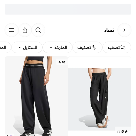
نساء
تصفية
تصنيف
الماركة
الستايل
الم
جديد
)
2
(
5