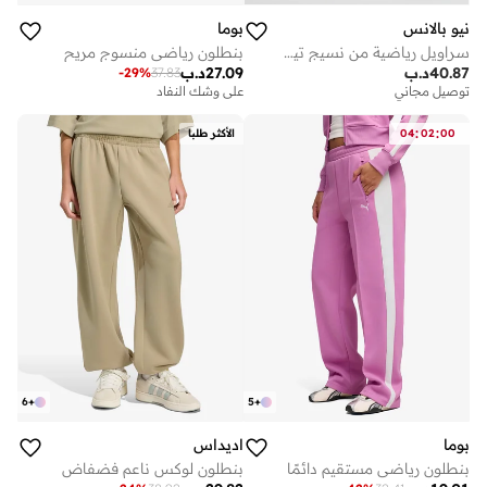
نيو بالانس
بوما
سراويل رياضية من نسيج تيري الفرنسي
بنطلون رياضي منسوج مريح
40.87
د.ب
27.09
د.ب
-
29
%
37.83
توصيل مجاني
على وشك النفاد
:
:
00
02
04
الأكثر طلبا
6
+
5
+
بوما
اديداس
بنطلون رياضي مستقيم دائمًا
بنطلون لوكس ناعم فضفاض