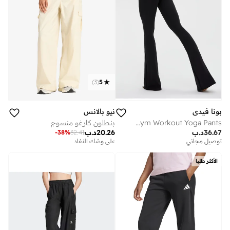
)
3
(
5
نيو بالانس
بونا فيدي
بنطلون كارغو منسوج
Bona Fide Lifting Leggings for Women - Scrunch Leggings High Waisted Tummy Control - Gym Workout Yoga Pants
20.26
د.ب
36.67
د.ب
-
38
%
32.41
على وشك النفاد
توصيل مجاني
الأكثر طلبا