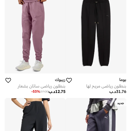
بوما
ريبوك
بنطلون رياضي مريح لها
بنطلون رياضي ساتان بشعار
31.76
د.ب
12.75
د.ب
-
53
%
27.00
جديد