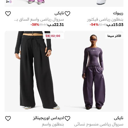
2
+
ريبوك
نايكي
بنطلون رياضي فيكتور
سروال رياضي واسع الساق بشعار فينيكس من نايكي فليس عالي الخصر
15.03
د.ب
22.31
د.ب
-
38
%
35.67
-
54
%
32.41
:
:
الأكثر مبيعا
00
02
04
نايكي
اديداس اوريجينالز
سروال رياضي منسوج نسائي
بنطلون واسع