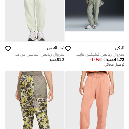
نايكي
نيو بالانس
سروال رياضي فينيكس هايبرد من نايكي سبورتس وير
سروال رياضي أساسي من نسيج تيري فرنسي
44.73
د.ب
31.3
د.ب
-
14
%
51.93
توصيل مجاني