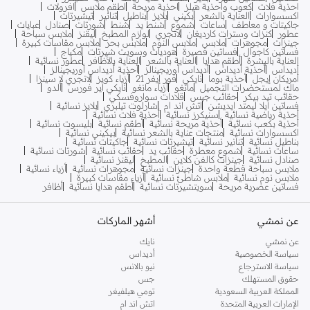
احذية فلات
كعوب واحذية هيلز
احذية مريحة
اطقم ملابس
افرولات
اكسسوارات
العناية بالشعر
بكيني
بلايز
بناطيل
تنانير
تيشيرتات
جاكيتات و معاطف
ساعات
شموع
شنط يد
شنط
شورتات
صنادل
عبايات
عطور
كنزات وسترات كارديغان
لانجري
لوازم المطبخ
ليقنز
ملابس سباحة
جينزات
مجوهرات
ملابس
ملابس النوم
ملابس بحر
ملابس مقاسات كبيرة
فساتين كاجوال
فساتين قصيرة
هوديات وسويت شيرتات
مكياج
العناية بالبشرة
أطقم هدايا
العناية بالشعر
العناية بالأظافر
عطور نسائية
أديداس
أحذية أديداس
أديداس أوريجينالز
أحذية أديداس أوريجينالز
أمريكان إيجل
أحذية بوما
نايكي
فور إيفر 21
أزياء كويز
لانجري لا سينزا
ماك لمستحضرات التجميل
مانغو
أزياء مانغو
نايكي اير فورس
ألدو
حقائب تيد بيكر
حقائب جيس
قلادات سواروفسكي
فساتين ايلا ليمتد ايديشن
اتش اند ام
شارلوت تيلبري
بلايز نسائية
أحذية رياضية نسائية
سنيكرز نسائية
أحذية فلات نسائية
أحذية بكعب نسائية
أحذية مريحة نسائية
أطقم نسائية
بليسوت نسائية
اكسسوارات نسائية
منتجات عناية بالشعر نسائية
بيكيني نسائية
بناطيل نسائية
تنانير نسائية
تيشيرتات نسائية
جاكيتات نسائية
ساعات نسائية
شموع معطرة
حقائب يد
حقائب نسائية
شورتات نسائية
صنادل نسائية
جينزات كالفن كلاين
المطبخ
ليقنز نسائية
ملابس سباحة قطعة واحدة
جينزات نسائية
مجوهرات نسائية
أزياء نسائية
ملابس نوم نسائية
ملابس شاطئ نسائية
أزياء مقاسات كبيرة
فساتين عصرية مريحة
سويتشيرتات نسائية
أطقم هدايا نسائية
أظافر
عن نمشي
أشهر الماركات
عن نمشي
نايك
سياسة الخصوصية
أديداس
سياسة الاسترجاع
نيو بالانس
حقوق المستهلك
جس
المملكة العربية السعودية
تومي هيلفيغر
الإمارات العربية المتحدة
اتش اند ام