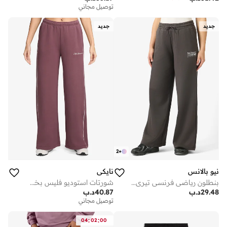
توصيل مجاني
جديد
جديد
2
+
نيو بالانس
نايكي
بنطلون رياضي فرنسي تيري تراك سايد
شورتات استوديو فليس بخصر متوسط وحافة مزخرفة
29.48
د.ب
40.87
د.ب
توصيل مجاني
:
:
04
02
00