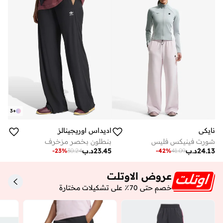
3
+
نايكي
اديداس اوريجينالز
شورت فينيكس فليس
بنطلون بخصر مزخرف
24.13
د.ب
23.45
د.ب
-
23
%
30.24
-
42
%
41.09
عروض الاوتلت
خصم حتى 70٪ على تشكيلات مختارة