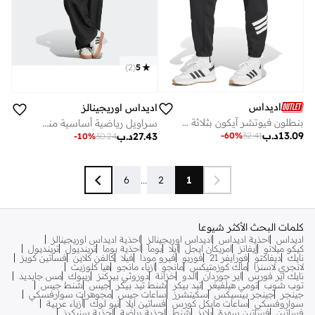
)
2
(
5
اديداس
اديداس اوريجينالز
بنطلون فيوتشر آيكون بثلاثة خطوط
سراويل رياضية أساسية منسوجة بجيوب
13.09
د.ب
-
60
%
32.41
27.43
د.ب
-
10
%
30.24
6
...
2
1
كلمات البحث الأكثر شيوعا
اديداس
احذية اديداس
اديداس اوريجينالز
احذية اديداس اوريجينالز
كيكو ميلانو
إيفانز
امريكان ايجل
ايلا
بوما
احذية بوما
ترينديول
ترينديول
نايك
ديفاكتو
فورايفر 21
فوريو
فيرو مودا
فيلا
كالفن كلاين
فساتين كويز
لانجري لاسنزا
ماك كوزمتيكس
مانجو
ازياء مانجو
هيا كلوزيت
نايك اير فورس
اير جوردان
الدو
خزانة
دوروثي بيركنز
ريبوك
مس جايديد
توب شوب
تومي هيلفيغر
تيد بيكر
شنط تيد بيكر
جيس
شنط جيس
جينجر
جينجر بيسيكس
سكيتشرز
ساعات جيس
مجوهرات سوارفسكي
سواروفسكي
ساعات مايكل كورس
فساتين ايلا
نيو لوك
أزياء عربية
فساتين
فساتين سهرة
بلايز
شنط
احذية رياضة
احذية سنيكرز