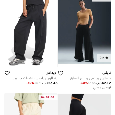
)
2
(
4
نايكي
اديداس
بنطلون رياضي واسع الساق
بنطلون رياضي بفتحات جانبية ...
42.12
د.ب
23.45
د.ب
-
50
%
46.50
-
10
%
46.55
توصيل مجاني
:
:
04
02
00