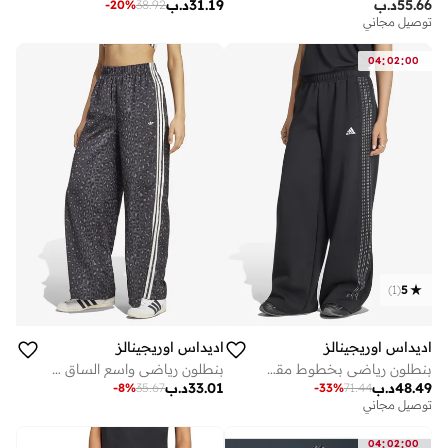
55.66
د.ب
31.19
د.ب
-
20
%
38.92
توصيل مجاني
:
:
04
02
00
)
1
(
5
اديداس اوريجينالز
اديداس اوريجينالز
بنطلون رياضي بخطوط مقصوصة
بنطلون رياضي واسع الساق بشعار أساسي
48.49
د.ب
33.01
د.ب
-
8
%
35.67
-
33
%
71.44
توصيل مجاني
:
:
04
02
00