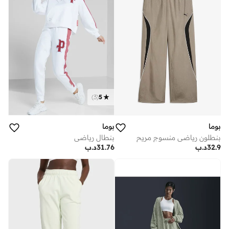
)
3
(
5
بوما
بوما
بنطلون رياضي منسوج مريح
بنطال رياضي
32.9
د.ب
31.76
د.ب