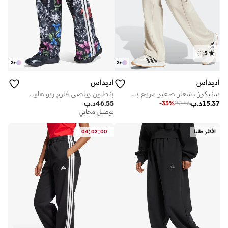
)
1
(
5
2
+
2
+
اديداس
اديداس
سنيكرز بشعار صغير مريح بفتحة عند الأطراف
بنطلون رياضي فارم ريو هاوس أوف تيرو
15.37
د.ب
46.55
د.ب
-
33
%
22.66
توصيل مجاني
:
:
الأكثر طلبا
00
02
04