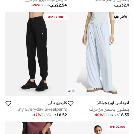
32.9
د.ب
22.54
د.ب
-
26
%
30.24
:
:
الأكثر طلبا
00
02
04
3
+
اديداس اوريجينالز
كارديو باني
بنطلون بخصر مزخرف
Cardio Bunny Everyday Sweatpants
18.33
د.ب
16.52
د.ب
-
47
%
30.83
-
40
%
30.24
:
:
04
02
00