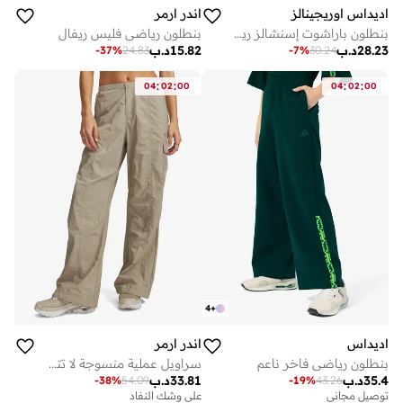
اديداس اوريجينالز
اندر ارمر
بنطلون باراشوت إسنشالز ريب ستوب
بنطلون رياضي فليس ريفال
28.23
د.ب
15.82
د.ب
-
37
%
24.83
-
7
%
30.24
:
:
:
:
04
02
00
04
02
00
4
+
اديداس
اندر ارمر
بنطلون رياضي فاخر ناعم
سراويل عملية منسوجة لا تتوقف
35.4
د.ب
33.81
د.ب
-
38
%
54.09
-
19
%
43.26
توصيل مجاني
على وشك النفاد