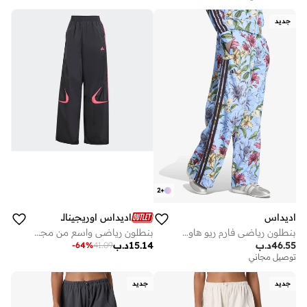
جديد
2
+
اديداس
اديداس اوريجينالز
بنطلون رياضي فارم ريو هاوس أوف تيرو
بنطلون رياضي واسع من مجموعة
46.55
د.ب
15.14
د.ب
-
64
%
41.09
توصيل مجاني
جديد
جديد