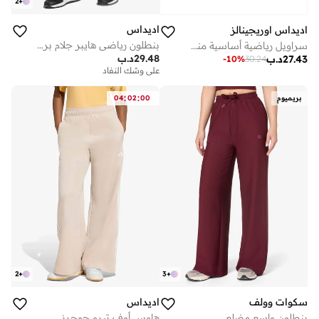
2
+
اديداس
اديداس اوريجينالز
بنطلون رياضي هايبر جلام برميل
سراويل رياضية أساسية منسوجة بجيوب
29.48
د.ب
27.43
د.ب
-
10
%
30.24
على وشك النفاد
:
:
بريميوم
00
02
04
2
+
3
+
سكوات وولف
اديداس
بنطلون واسع مضلع
هاوس أوف تيرو جوجرز