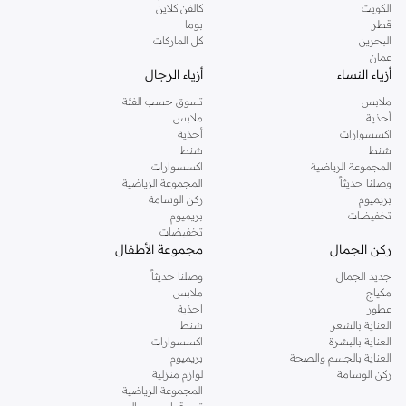
الكويت
كالفن كلاين
قطر
بوما
البحرين
كل الماركات
عمان
أزياء النساء
أزياء الرجال
ملابس
تسوق حسب الفئة
أحذية
ملابس
اكسسوارات
أحذية
شنط
شنط
المجموعة الرياضية
اكسسوارات
وصلنا حديثاً
المجموعة الرياضية
بريميوم
ركن الوسامة
تخفيضات
بريميوم
تخفيضات
ركن الجمال
مجموعة الأطفال
جديد الجمال
وصلنا حديثاً
مكياج
ملابس
عطور
احذية
العناية بالشعر
شنط
العناية بالبشرة
اكسسوارات
العناية بالجسم والصحة
بريميوم
ركن الوسامة
لوازم منزلية
المجموعة الرياضية