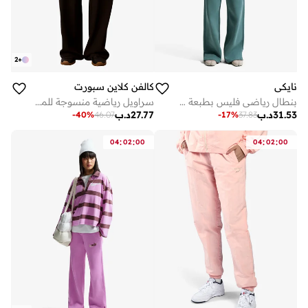
2
+
نايكي
كالفن كلاين سبورت
بنطال رياضي فليس بطبعة فينيكس
سراويل رياضية منسوجة للمتنقلين
31.53
د.ب
27.77
د.ب
-
40
%
46.07
-
17
%
37.83
:
:
:
:
04
02
00
04
02
00