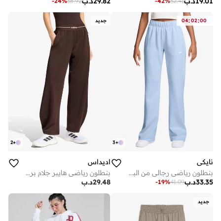
19.01
د.ب
29.82
د.ب
-
24
%
38.92
-
42
%
32.41
:
:
00
02
04
جديد
2
+
3
+
نايكي
اديداس
بنطلون رياضي رجالي من البوليستر المحبوك
بنطلون رياضي هايبر جلام برميل
33.35
د.ب
29.48
د.ب
-
19
%
41.09
جديد