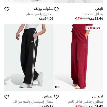
نايكي
سكوات وولف
بنطال مخطط
بنطلون واسع مضلع
28.46
د.ب
34.03
د.ب
-
13
%
32.52
:
:
04
02
00
4
+
اديداس
اديداس
بنطلون رياضي فاخر ناعم
بنطال إسينشال واسع من الفيليس مزين بـ 3 خطوط
31.42
د.ب
35.17
د.ب
-
28
%
43.26