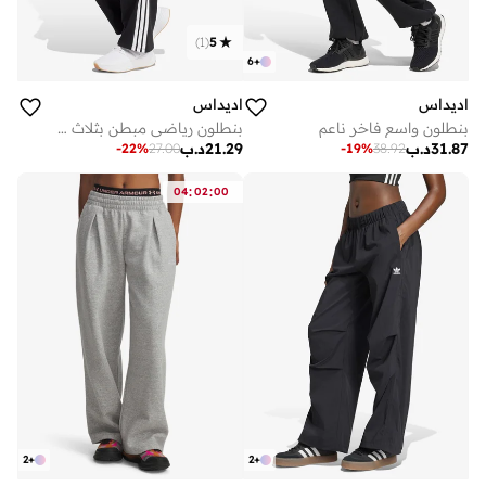
)
1
(
5
6
+
اديداس
اديداس
بنطلون واسع فاخر ناعم
بنطلون رياضي مبطن بثلاث خطوط
31.87
د.ب
21.29
د.ب
-
22
%
27.00
-
19
%
38.92
:
:
04
02
00
2
+
2
+