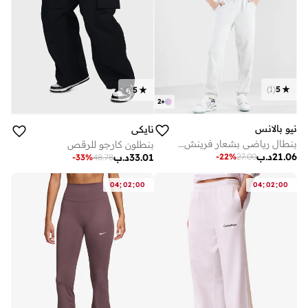
)
1
(
5
)
1
(
5
2
+
نيو بالانس
نايكي
بنطال رياضي بشعار فرينش تيري
بنطلون كارجو للرقص
21.06
د.ب
-
22
%
27.00
33.01
د.ب
-
33
%
48.78
:
:
:
:
04
02
00
04
02
00