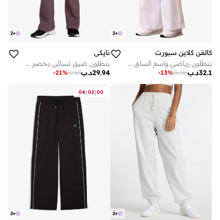
2
+
2
+
كالفن كلاين سبورت
نايكي
بنطلون رياضي واسع الساق من تيري فرنسي
بنطلون ضيق نسائي بخصر عالٍ بتصميم واسع من الأسفل مع دراي فيت وخياطة داخلية
32.1
د.ب
29.94
د.ب
-
21
%
37.83
-
13
%
36.86
:
:
04
02
00
2
+
2
+