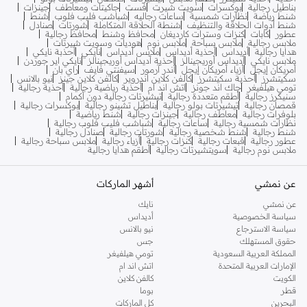
بناطيل رجالية
بوكسرات
سويت شيرت
فست
جاكيتات ومعاطف
جينزات
شنط رياضة
نظارات شمسية
ساعات رجاليه
شباشب فليب فلوب
شنط
شنط أدوات الحلاقة والتنظيف
شنطة الحلاقة المتكاملة
شورتات
صنادل
عطور
كابات
كنزات وسترات كارديغان
محافظ وشنط
محافظ رجالية
ملابس رجالية
ملابس سباحة
ملابس نوم
هوديات وسويت شيرتات
هدايا رجالية
أديداس
أحذية أديداس
ملابس أديداس
نايكي
أحذبة نايكي
ملابس نايكي
أديداس أوريجينالز
أحذية أديداس أوريجينالز
نايكي اير جوردن
أمريكان إيجل
أزياء أمريكان إيجل
أندر آرمور
سيفنتي فايف
راي بان
سكيتشرز
أحذية سكيتشرز
كالفن كلاين اندروير
كالفن كلاين جينز
نيو بالانس
تومي هيلفيغر
جاك اند جونز
اتش اند ام
أحذية رياضية رجالية
أحذية رجالية
سنيكرز رجالية
أطقم متعددة رجالية
تيشيرتات رجالية دون أكمام
قمصان رجالية
تيشيرتات بولو رجالية
بناطيل تشينو رجالية
بوكسرات رجالية
بلوفرات رجالية
معاطف رجالية
جينزات رجالية
شنط رياضية
نظارات شمسية رجالية
ساعات رجالية
شباشب فليب فلوب رجالية
شنط رجالية
شنط شخصية رجالية
شورتات رجالية
صنادل رجالية
عطور رجالية
قبعات رجالية
كنزات رجالية
أزياء رجالية
ملابس سباحة رجالية
ملابس نوم رجالية
سويتشيرتات رجالية
أطقم هدايا رجالية
عن نمشي
أشهر الماركات
عن نمشي
نايك
سياسة الخصوصية
أديداس
سياسة الاسترجاع
نيو بالانس
حقوق المستهلك
جس
المملكة العربية السعودية
تومي هيلفيغر
الإمارات العربية المتحدة
اتش اند ام
الكويت
كالفن كلاين
قطر
بوما
البحرين
كل الماركات