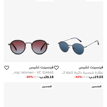
فينسينت تشيس
فينسينت تشيس
نظارة شمسية دائرية كاملة الحواف من فينسنت تشيس بواسطة لينسكارت للرجال والنساء
Wired Up By Lenskart Full Rim Round Polarized &amp; UV Protected Sunglasses For Men &amp; Women - VC S14665
19.03
د.ب
26.18
د.ب
-
30
%
36.91
-
42
%
32.52
للجنسين
للجنسين