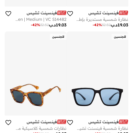
فينسينت تشيس
فينسينت تشيس
نظارة شمسية مستديرة بإطار كامل بتصميم العطلات الجديد والأنيق، مستقطبة وتحمي % من الأشعة فوق البنفسجية، للجنسين، صغيرة
Vincent Chase By Lenskart | Matte Black Gold Grey Full Rim Square Branded Latest and Stylish Sunglasses | Polarized and 100% UV Protected | Men &amp; Women | Medium | VC S14482
19.03
د.ب
19.03
د.ب
-
42
%
32.52
-
42
%
32.52
للجنسين
للجنسين
فينسينت تشيس
فينسينت تشيس
نظارة شمسية فينسنت تشيس بلاك بلو مربعة بإطار كامل رجالي ونسائي متوسطة
نظارات شمسية كلاسيكية مربعة بإطار كامل، أحدث تصميم أنيق، مستقطبة، حماية % من الأشعة فوق البنفسجية، للجنسين، كبيرة