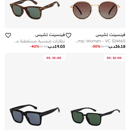
فينسينت تشيس
فينسينت تشيس
Wired Up By Lenskart Full Rim Round Polarized &amp; UV Protected Sunglasses For Men &amp; Women - VC S14665
نظارات شمسية مستقطبة مربعة بإطار كامل، أحدث تصميم أنيق، حماية % من الأشعة فوق البنفسجية، للجنسين، كبيرة
26.18
د.ب
19.03
د.ب
-
42
%
32.52
-
30
%
36.91
:
:
:
:
05
32
00
05
32
00