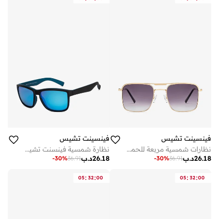
فينسينت تشيس
فينسينت تشيس
نظارات شمسية مربعة للحماية من الأشعة فوق البنفسجية للجنسين
نظارة شمسية فينسنت تشيس بلاك سكوير للرجال والنساء
26.18
د.ب
26.18
د.ب
-
30
%
36.91
-
30
%
36.91
:
:
:
:
05
32
00
05
32
00