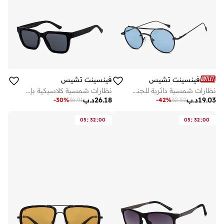
فينسينت تشيس
فينسينت تشيس
نظارات شمسية دائرية للجنسين
نظارات شمسية كلاسيكية بإطار كامل مربعة أحدث وأنيقة مستقطبة وتحمي من الأشعة فوق البنفسجية بنسبة % للجنسين كبيرة
19.03
د.ب
26.18
د.ب
-
30
%
36.91
-
42
%
32.52
:
:
:
:
05
32
00
05
32
00