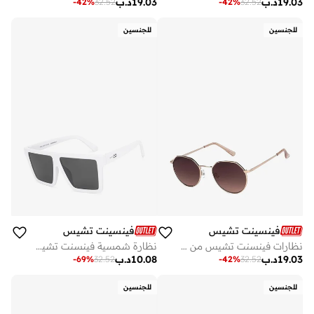
19.03
د.ب
19.03
د.ب
-
42
%
32.52
-
42
%
32.52
للجنسين
للجنسين
فينسينت تشيس
فينسينت تشيس
نظارات فينسنت تشيس من لينسكارت للنساء | إطار كامل سداسي أنيق وعصري | حماية % من الأشعة فوق البنفسجية | للرجال والنساء | صغير | ذهبيبني
نظارة شمسية فينسنت تشيس من لينسكارت مربعة بإطار كامل أبيض رمادي
19.03
د.ب
10.08
د.ب
-
69
%
32.52
-
42
%
32.52
للجنسين
للجنسين