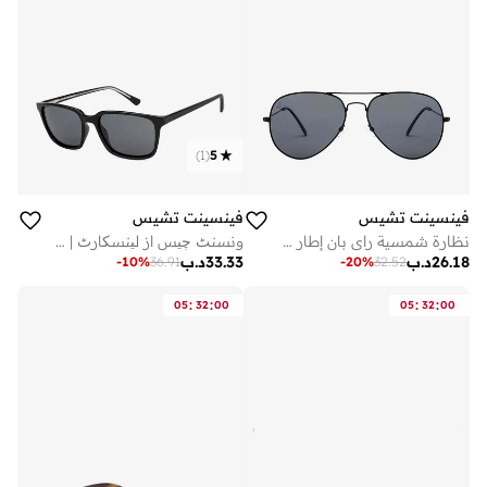
)
1
(
5
فينسينت تشيس
فينسينت تشيس
نظارة شمسية راي بان إطار كامل طيار مستقطبة وحماية من الأشعة فوق البنفسجية - مم - أسود
ونسنٹ چیس از لینسکارٹ | بلیک گرے گریڈینٹ فل ویفرر پائلٹ برانڈڈ تازہ ترین اور سجیلا دھوپ | 100% UV پروٹیکٹڈ | مرد اور خواتین | میڈیم | VC S11740
26.18
د.ب
33.33
د.ب
-
10
%
36.91
-
20
%
32.52
:
:
:
:
05
32
00
05
32
00