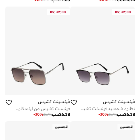
:
:
:
:
05
32
00
05
32
00
فينسينت تشيس
فينسينت تشيس
نظارة شمسية فينسنت تشيس فضي وردي مستطيلة بإطار كامل
فينسنت تشيس من لينسكارت | نظارة شمسية مربعة بإطار كامل مزدوج اللون فضي | اقتصادي | ماركة حديثة وأنيقة | حماية % من الأشعة فوق البنفسجية | للرجال والنساء | متوسط | في سي إس
26.18
د.ب
26.18
د.ب
-
30
%
36.91
-
30
%
36.91
للجنسين
للجنسين