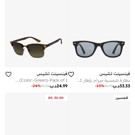
فينسينت تشيس
فينسينت تشيس
نظارة شمسية ميراج بإطار كامل وايفارير مستقطبة وحماية من الأشعة فوق البنفسجية - مم - أسود
VINCENT CHASE EYEWEAR By Lenskart | Full Rim Round Branded Latest and Stylish Sunglasses | Polarized and 100% UV Protected | For Men &amp; Women | Extra Large | VC S10681/P (Color:-Green)-Pack of 1
33.33
د.ب
24.99
د.ب
-
24
%
32.52
-
10
%
36.91
:
:
للجنسين
00
32
05