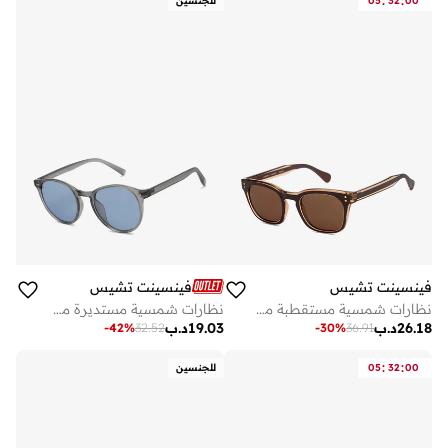
:
:
00
32
05
للجنسين
فينسينت تشيس
فينسينت تشيس
نظارات شمسية مستقطبة مربعة بإطار كامل للرجال والنساء
نظارات شمسية مستديرة مستقطبة للجنسين
26.18
د.ب
19.03
د.ب
-
42
%
32.52
-
30
%
36.91
:
:
00
32
05
للجنسين