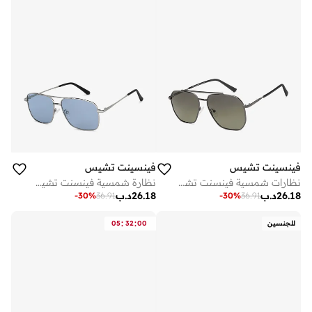
فينسينت تشيس
فينسينت تشيس
نظارات شمسية فينسنت تشيس للجنسين بإطار رمادي وعدسة خضراء
نظارة شمسية فينسنت تشيس فضي أزرق مربعة بإطار كامل للرجال والنساء
26.18
د.ب
26.18
د.ب
-
30
%
36.91
-
30
%
36.91
:
:
للجنسين
00
32
05