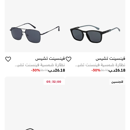
فينسينت تشيس
فينسينت تشيس
نظارة شمسية فينسنت تشيس بلاك جراي مربعة بإطار كامل للرجال والنساء
نظارة شمسية فينسنت تشيس من لينسكارت للرجال والنساء
26.18
د.ب
26.18
د.ب
-
30
%
36.91
-
30
%
36.91
:
:
للجنسين
00
32
05