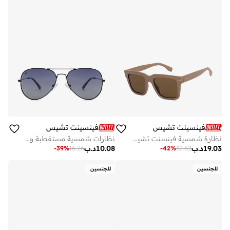
فينسينت تشيس
فينسينت تشيس
نظارة شمسية فينسنت تشيس لينسكارت بإطار كامل مربع كلاسيك رجالي ونسائي
نظارات شمسية مستقطبة واقية من الأشعة فوق البنفسجية بإطار طيار كامل عتيق - مم - أسود
19.03
د.ب
10.08
د.ب
-
39
%
16.26
-
42
%
32.52
للجنسين
للجنسين