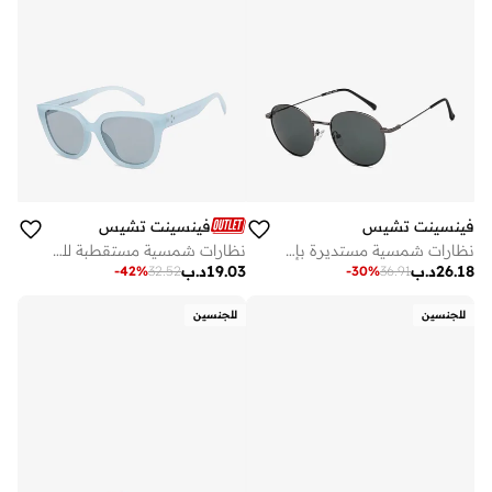
فينسينت تشيس
فينسينت تشيس
نظارات شمسية مستديرة بإطار كامل بتصميم عصري وماركة شهيرة، مستقطبة وحماية % من الأشعة فوق البنفسجية، للجنسين، مقاس متوسط
نظارات شمسية مستقطبة للجنسين بتصميم واي فيرر
26.18
د.ب
19.03
د.ب
-
42
%
32.52
-
30
%
36.91
للجنسين
للجنسين