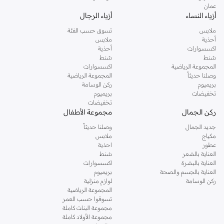
عمان
أزياء النساء
أزياء الرجال
ملابس
تسوق حسب الفئة
أحذية
ملابس
اكسسوارات
أحذية
شنط
شنط
المجموعة الرياضية
اكسسوارات
وصلنا حديثاً
المجموعة الرياضية
بريميوم
ركن الوسامة
تخفيضات
بريميوم
تخفيضات
ركن الجمال
مجموعة الأطفال
جديد الجمال
وصلنا حديثاً
مكياج
ملابس
عطور
احذية
العناية بالشعر
شنط
العناية بالبشرة
اكسسوارات
العناية بالجسم والصحة
بريميوم
ركن الوسامة
لوازم منزلية
المجموعة الرياضية
تسوقوا حسب العمر
مجموعة البنات كاملة
مجموعة الأولاد كاملة