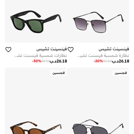
فينسينت تشيس
فينسينت تشيس
نظارة شمسية فينسنت تشيس للرجال والنساء بإطار مستطيل كامل باللون الرمادي المعدني
نظارات شمسية فينسنت تشيس بلاك جرين مربعة بإطار كامل للرجال والنساء
26.18
د.ب
26.18
د.ب
-
30
%
36.91
-
20
%
32.52
للجنسين
للجنسين