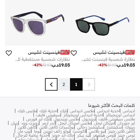
فينسينت تشيس
فينسينت تشيس
نظارة شمسية فينسنت تشيس مات بلاك جرين مربعة بإطار كامل للرجال والنساء
نظارات شمسية مستقطبة للجنسين بتصميم واي فيرر
19.03
د.ب
19.03
د.ب
-
42
%
32.52
-
42
%
32.52
2
1
كلمات البحث الأكثر شيوعا
اديداس
احذية اديداس
ملابس اديداس
نايك
احذية نايك
ملابس نايك
اديداس اوريجينالز
احذية اديداس اوريجينالز
سيفينتي فايف
ملابس سيفينتي فايف
ترينديول
ملابس ترينديول
نايك اير فورس
اير جوردان
امريكان ايجل
ملابس امريكان ايجل
اندر ارمر
روبرت وود
ريبان
ريبوك
سكيتشرز
سكيتشرز رجالي
بوكسرات كالفن كلاين
كالفن كلاين
كالفن كلاين جينز
نيو بالانس
لاكوست
بولو رالف لورين
بوما
توب مان
تومي جينز
تومي هيلفيغر
تيد بيكر
جاك اند جونز
أحذية رياضة للرجال
احذية
احذية سنيكرز
أطقم ملابس
تيشيرتات
قمصان
تيشيرتات بولو