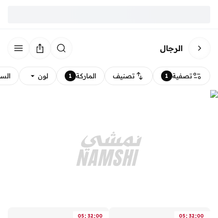
الرجال
تصفية
تصنيف
الماركة
لون
الس
1
1
:
:
:
:
05
32
00
05
32
00