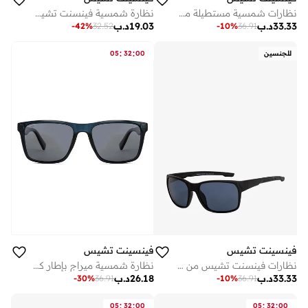
نظارات شمسية مستطيلة مستقطبة للجنسين
نظارة شمسية فينسنت تشيس سداسية رمادية معدنية للرجال والنساء
33.33
د.ب
19.03
د.ب
-
42
%
32.52
-
10
%
36.91
:
:
للجنسين
00
32
05
فينسينت تشيس
فينسينت تشيس
نظارات فينسنت تشيس من لينسكارت | إطار كامل مربع أنيق للحماية من الأشعة فوق البنفسجية والاستقطاب للرجال والنساء متوسط الحجم أسود عبوة
نظارة شمسية ميراج بإطار كامل وايفارير مستقطبة وحماية من الأشعة فوق البنفسجية - مم - أزرق
33.33
د.ب
26.18
د.ب
-
30
%
36.91
-
10
%
36.91
:
:
:
:
05
32
00
05
32
00