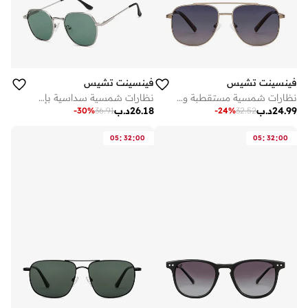
فينسينت تشيس
فينسينت تشيس
نظارات شمسية مستقطبة ومحمية من الأشعة فوق البنفسجية بإطار مربع كامل عتيق - مم - ذهبي
نظارات شمسية سداسية بإطار كامل، أحدث صيحات الموضة، مستقطبة وحماية % من الأشعة فوق البنفسجية
24.99
د.ب
26.18
د.ب
-
30
%
36.91
-
24
%
32.52
:
:
:
:
05
32
00
05
32
00