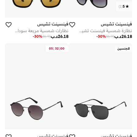
)
1
(
5
فينسينت تشيس
فينسينت تشيس
نظارة شمسية فينسنت تشيس مربعة بإطار كامل أسود أزرق للرجال والنساء
نظارات شمسية مربعة سوداء من فينسنت تشيس
26.18
د.ب
26.18
د.ب
-
30
%
36.91
-
30
%
36.91
:
:
للجنسين
00
32
05
فينسينت تشيس
فينسينت تشيس