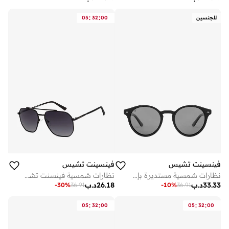
:
:
للجنسين
00
32
05
فينسينت تشيس
فينسينت تشيس
نظارات شمسية مستديرة بإطار كامل مستقطبة ومحمية من الأشعة فوق البنفسجية للرجال والنساء - مم - أسود
نظارات شمسية فينسنت تشيس مستطيلة سوداء رمادية بإطار كامل للرجال والنساء
33.33
د.ب
26.18
د.ب
-
30
%
36.91
-
10
%
36.91
:
:
:
:
05
32
00
05
32
00