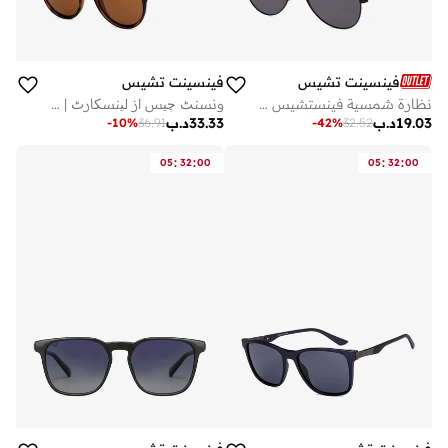
فينسينت تشيس
فينسينت تشيس
نظارة شمسية فينستشيس بلاك جراي طيار للرجال والنساء
ونسنٹ چیس از لینسکارٹ | بالغوں کے گول دھوپ کے چشمے کچھوے کا فریم، براؤن لینز (بڑا)
19.03
د.ب
33.33
د.ب
-
10
%
36.91
-
42
%
32.52
:
:
:
:
05
32
00
05
32
00