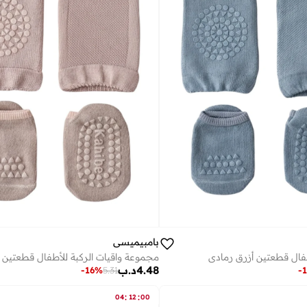
بامبيميسي
فال قطعتين أزرق رمادي
4.48
د.ب
-
16
%
5.31
-
1
:
:
04
12
00