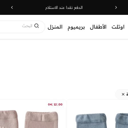
الدفع نقدا عند الاستلام
البحث
اوتلت
الأطفال
بريميوم
المنزل
:
:
04
12
00