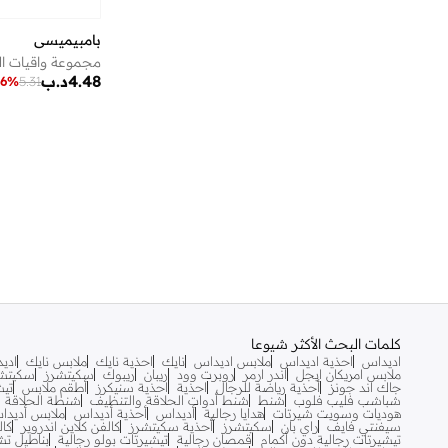
بامبيميسي
4.48
د.ب
6
%
5.31
كلمات البحث الأكثر شيوعا
اديداس
احذية اديداس
ملابس اديداس
نايك
احذية نايك
ملابس نايك
اديد
ملابس امريكان ايجل
اندر ارمر
روبرت وود
ريبان
ريبوك
سكيتشرز
سكيتشر
جاك اند جونز
أحذية رياضة للرجال
احذية
احذية سنيكرز
أطقم ملابس
تيش
شباشب فليب فلوب
شنط
شنط أدوات الحلاقة والتنظيف
شنطة الحلاقة ال
هوديات وسويت شيرتات
هدايا رجالية
أديداس
أحذية أديداس
ملابس أديدا
سيفنتي فايف
راي بان
سكيتشرز
أحذية سكيتشرز
كالفن كلاين اندروير
كال
تيشيرتات رجالية دون أكمام
قمصان رجالية
تيشيرتات بولو رجالية
بناطيل تش