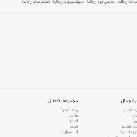
احة رجالية
ملابس نوم رجالية
سويتشيرتات رجالية
أطقم هدايا رجالية
 الجمال
مجموعة الأطفال
د الجمال
وصلنا حديثاً
اج
ملابس
ر
احذية
اية بالشعر
شنط
اية بالبشرة
اكسسوارات