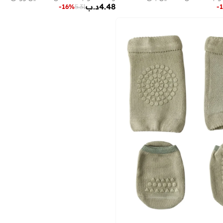
4.48
د.ب
-
16
%
5.31
-
1