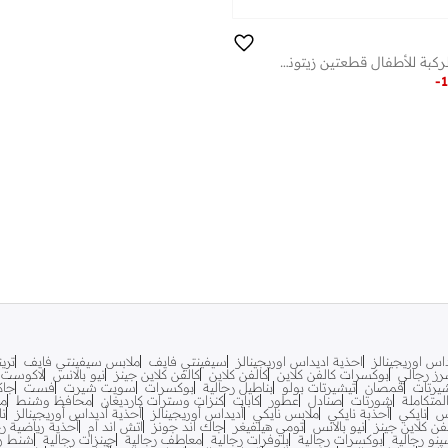
مجموعة واقيات الركبة للأطفال قطعتين زيتوني
-
1
اس اوريجينالز
احذية اديداس اوريجينالز
سيفينتي فايف
ملابس سيفينتي فايف
تري
ز رجالي
بوكسرات كالفن كلاين
كالفن كلاين
كالفن كلاين جينز
نيو بالانس
لاكوست
يرتات
قمصان
تيشيرتات بولو
بناطيل رجالية
بوكسرات
سويت شيرت
فست
جاك
متكاملة
شورتات
صنادل
عطور
كابات
كنزات وسترات كارديغان
محافظ وشنط
مح
س
نايكي
أحذبة نايكي
ملابس نايكي
أديداس أوريجينالز
أحذية أديداس أوريجينالز
نا
فن كلاين جينز
نيو بالانس
تومي هيلفيغر
جاك اند جونز
اتش اند ام
أحذية رياضية رج
ينو رجالية
بوكسرات رجالية
بلوفرات رجالية
معاطف رجالية
جينزات رجالية
شنط ري