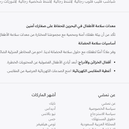
شباشب فليب فلوب رجالية
شنط رجالية
شنط شخصية رجالية
شورتات رجا
معدات سلامة الأطفال في البحرين للحفاظ على صغارك آمنين
تأكد من أن بيئة طفلك آمنة ومحمية مع مجموعتنا المختارة من معدات سلامة الأطفال.
أساسيات سلامة الحضانة
وفر ملاذًا آمنًا لطفلك مع حلول سلامة الحضانة لدينا. احمِ من المخاطر المنزلية ال
أقفال الخزائن والأدراج:
أبعد أيادي الأطفال الفضولية عن المحتويات الخطرة.
أغطية المقابس الكهربائية:
امنع الصدمات الكهربائية العرضية من المقابس.
واقيات الزوايا:
قم بتنعيم الحواف الحادة للأثاث لمنع الكدمات والجروح.
بوابات الأطفال:
أغلق المناطق غير الآمنة مثل السلالم أو الغرف ذات الوصول المقيد
عن نمشي
أشهر الماركات
مراقبة الأطفال:
راقب طفلك واسمع له من أي مكان في المنزل.
عن نمشي
نايك
حلول النوم الآمن
سياسة الخصوصية
أديداس
سياسة الاسترجاع
نيو بالانس
أعطِ الأولوية للنوم الآمن مع منتجات مصممة لتقليل المخاطر وتعزيز ليالٍ مريحة لكل م
حقوق المستهلك
جس
المملكة العربية السعودية
تومي هيلفيغر
مراتب وأغطية أسرة الأطفال:
خيارات متينة وجيدة التهوية مصممة لسلامة الرضع