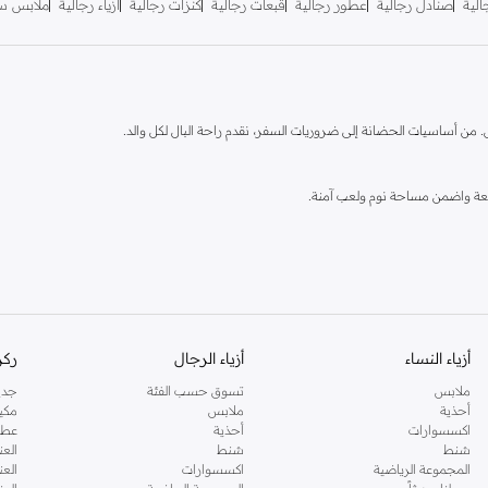
لية
صنادل رجالية
عطور رجالية
قبعات رجالية
كنزات رجالية
أزياء رجالية
ملابس سب
 من أساسيات الحضانة إلى ضروريات السفر، نقدم راحة البال لكل والد.
شائعة واضمن مساحة نوم ولعب آمنة.
.
أزياء النساء
أزياء الرجال
ركن
ملابس
تسوق حسب الفئة
جدي
أحذية
ملابس
مكي
اكسسوارات
أحذية
عطو
ن الطفل والوالدين.
شنط
شنط
العن
المجموعة الرياضية
اكسسوارات
العن
.