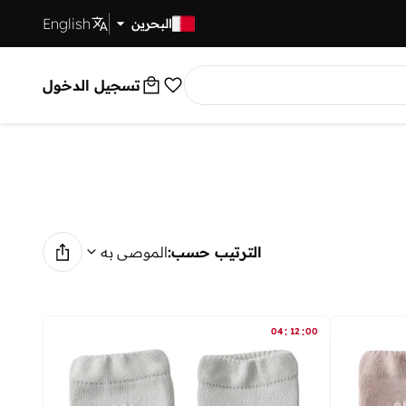
English
توصيل سريع
البحرين
تسجيل الدخول
الترتيب حسب:
الموصى به
:
:
04
12
00