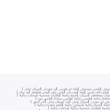
نديول
ملابس ترينديول
نايك اير فورس
اير جوردان
امريكان ايجل
بولو رالف لورين
بوما
توب مان
تومي جينز
تومي هيلفيغر
تيد بيكر
يتات ومعاطف
جينزات
شنط رياضة
نظارات شمسية
ساعات رجاليه
افظ رجالية
ملابس رجالية
ملابس سباحة
ملابس نوم
يكي اير جوردن
أمريكان إيجل
أزياء أمريكان إيجل
أندر آرمور
الية
أحذية رجالية
سنيكرز رجالية
أطقم متعددة رجالية
اضية
نظارات شمسية رجالية
ساعات رجالية