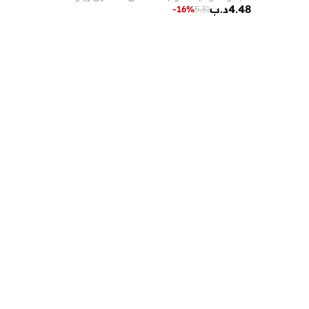
4.48
د.ب
-
16
%
5.31