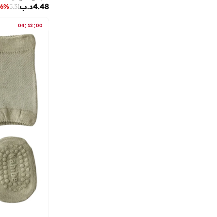
4.48
د.ب
6
%
5.31
:
:
04
12
00