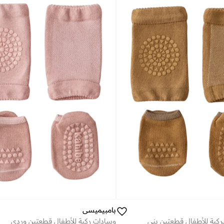
بامبيميسي
ركبة للأطفال قطعتين بني
وسادات ركبة للأطفال قطعتين وردي