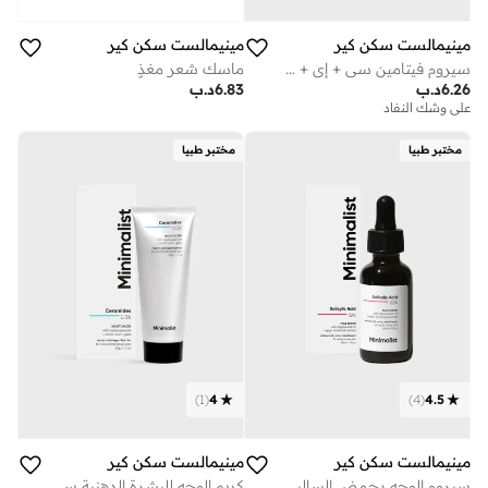
مينيمالست سكن كير
مينيمالست سكن كير
سيروم فيتامين سي + إي + حمض الفيروليك للوجه بتركيز 16%
ماسك شعر مغذٍ
6.26
د.ب
6.83
د.ب
على وشك النفاد
مختبر طبيا
مختبر طبيا
)
1
(
4
)
4
(
4.5
مينيمالست سكن كير
مينيمالست سكن كير
سيروم الوجه بحمض الساليسيليك 02%
كريم الوجه للبشرة الدهنية سيراميد ماديكاسوسيد