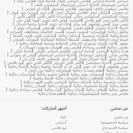
اديداس
احذية اديداس
ملابس اديداس
نايك
احذية نايك
ملابس نايك
اديداس اوريجينالز
احذية اديداس اوريجينالز
سيفينتي فايف
ملابس سيفينتي فايف
ترينديول
ملابس ترينديول
نايك اير فورس
اير جوردان
امريكان ايجل
ملابس امريكان ايجل
اندر ارمر
روبرت وود
ريبان
ريبوك
سكيتشرز
سكيتشرز رجالي
بوكسرات كالفن كلاين
كالفن كلاين
كالفن كلاين جينز
نيو بالانس
لاكوست
بولو رالف لورين
بوما
توب مان
تومي جينز
تومي هيلفيغر
تيد بيكر
جاك اند جونز
أحذية رياضة للرجال
احذية
احذية سنيكرز
أطقم ملابس
تيشيرتات
قمصان
تيشيرتات بولو
بناطيل رجالية
بوكسرات
سويت شيرت
فست
جاكيتات ومعاطف
جينزات
شنط رياضة
نظارات شمسية
ساعات رجاليه
شباشب فليب فلوب
شنط
شنط أدوات الحلاقة والتنظيف
شنطة الحلاقة المتكاملة
شورتات
صنادل
عطور
كابات
كنزات وسترات كارديغان
محافظ وشنط
محافظ رجالية
ملابس رجالية
ملابس سباحة
ملابس نوم
هوديات وسويت شيرتات
هدايا رجالية
أديداس
أحذية أديداس
ملابس أديداس
نايكي
أحذبة نايكي
ملابس نايكي
أديداس أوريجينالز
أحذية أديداس أوريجينالز
نايكي اير جوردن
أمريكان إيجل
أزياء أمريكان إيجل
أندر آرمور
سيفنتي فايف
راي بان
سكيتشرز
أحذية سكيتشرز
كالفن كلاين اندروير
كالفن كلاين جينز
نيو بالانس
تومي هيلفيغر
جاك اند جونز
اتش اند ام
أحذية رياضية رجالية
أحذية رجالية
سنيكرز رجالية
أطقم متعددة رجالية
تيشيرتات رجالية دون أكمام
قمصان رجالية
تيشيرتات بولو رجالية
بناطيل تشينو رجالية
بوكسرات رجالية
بلوفرات رجالية
معاطف رجالية
جينزات رجالية
شنط رياضية
نظارات شمسية رجالية
ساعات رجالية
شباشب فليب فلوب رجالية
شنط رجالية
شنط شخصية رجالية
شورتات رجالية
صنادل رجالية
عطور رجالية
قبعات رجالية
كنزات رجالية
أزياء رجالية
ملابس سباحة رجالية
ملابس نوم رجالية
سويتشيرتات رجالية
أطقم هدايا رجالية
عن نمشي
أشهر الماركات
عن نمشي
نايك
سياسة الخصوصية
أديداس
سياسة الاسترجاع
نيو بالانس
حقوق المستهلك
جس