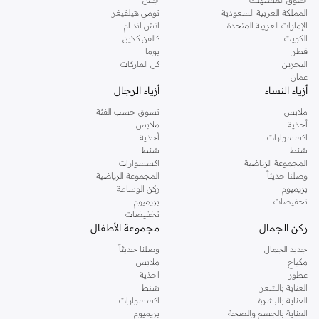
المملكة العربية السعودية
تومي هيلفيغر
الإمارات العربية المتحدة
اتش اند ام
الكويت
كالفن كلاين
قطر
بوما
البحرين
كل الماركات
عمان
أزياء النساء
أزياء الرجال
ملابس
تسوق حسب الفئة
أحذية
ملابس
اكسسوارات
أحذية
شنط
شنط
المجموعة الرياضية
اكسسوارات
وصلنا حديثاً
المجموعة الرياضية
بريميوم
ركن الوسامة
تخفيضات
بريميوم
تخفيضات
ركن الجمال
مجموعة الأطفال
جديد الجمال
وصلنا حديثاً
مكياج
ملابس
عطور
احذية
العناية بالشعر
شنط
العناية بالبشرة
اكسسوارات
العناية بالجسم والصحة
بريميوم