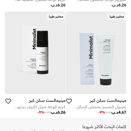
6.26
د.ب
6.26
د.ب
مختبر طبيا
مختبر طبيا
مينيمالست سكن كير
مينيمالست سكن كير
غسول الجسم بحمض الساليسيليك + إل إتش إيه 02%
كريم الوجه جران اكتيف ريتنويد 02%
4.67
د.ب
6.26
د.ب
-
9
%
6.83
-
9
%
5.12
كلمات البحث الأكثر شيوعا