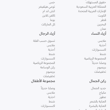
حقوق المستهلك
جس
المملكة العربية السعودية
تومي هيلفيغر
الإمارات العربية المتحدة
اتش اند ام
الكويت
كالفن كلاين
قطر
بوما
البحرين
كل الماركات
عمان
أزياء النساء
أزياء الرجال
ملابس
تسوق حسب الفئة
أحذية
ملابس
اكسسوارات
أحذية
شنط
شنط
المجموعة الرياضية
اكسسوارات
وصلنا حديثاً
المجموعة الرياضية
بريميوم
ركن الوسامة
تخفيضات
بريميوم
تخفيضات
ركن الجمال
مجموعة الأطفال
جديد الجمال
وصلنا حديثاً
مكياج
ملابس
عطور
احذية
العناية بالشعر
شنط
العناية بالبشرة
اكسسوارات