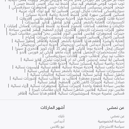
توب شوب
تومي هيلفيغر
تيد بيكر
شنط تيد بيكر
جيس
شنط جيس
جينجر
جينجر بيسيكس
سكيتشرز
ساعات جيس
مجوهرات سوارفسكي
سواروفسكي
ساعات مايكل كورس
فساتين ايلا
نيو لوك
أزياء عربية
فساتين
فساتين سهرة
بلايز
شنط
احذية رياضة
احذية سنيكرز
احذية فلات
كعوب واحذية هيلز
احذية مريحة
اطقم ملابس
افرولات
اكسسوارات
العناية بالشعر
بكيني
بلايز
بناطيل
تنانير
تيشيرتات
جاكيتات و معاطف
ساعات
شموع
شنط يد
شنط
شورتات
صنادل
عبايات
عطور
كنزات وسترات كارديغان
لانجري
لوازم المطبخ
ليقنز
ملابس سباحة
جينزات
مجوهرات
ملابس
ملابس النوم
ملابس بحر
ملابس مقاسات كبيرة
فساتين كاجوال
فساتين قصيرة
هوديات وسويت شيرتات
مكياج
العناية بالبشرة
أطقم هدايا
العناية بالشعر
العناية بالأظافر
عطور نسائية
أديداس
أحذية أديداس
أديداس أوريجينالز
أحذية أديداس أوريجينالز
أمريكان إيجل
أحذية بوما
نايكي
فور إيفر 21
أزياء كويز
لانجري لا سينزا
ماك لمستحضرات التجميل
مانغو
أزياء مانغو
نايكي اير فورس
ألدو
حقائب تيد بيكر
حقائب جيس
قلادات سواروفسكي
فساتين ايلا ليمتد ايديشن
اتش اند ام
شارلوت تيلبري
بلايز نسائية
أحذية رياضية نسائية
سنيكرز نسائية
أحذية فلات نسائية
أحذية بكعب نسائية
أحذية مريحة نسائية
أطقم نسائية
بليسوت نسائية
اكسسوارات نسائية
منتجات عناية بالشعر نسائية
بيكيني نسائية
بناطيل نسائية
تنانير نسائية
تيشيرتات نسائية
جاكيتات نسائية
ساعات نسائية
شموع معطرة
حقائب يد
حقائب نسائية
شورتات نسائية
صنادل نسائية
جينزات كالفن كلاين
المطبخ
ليقنز نسائية
ملابس سباحة قطعة واحدة
جينزات نسائية
مجوهرات نسائية
أزياء نسائية
ملابس نوم نسائية
ملابس شاطئ نسائية
أزياء مقاسات كبيرة
فساتين عصرية مريحة
سويتشيرتات نسائية
أطقم هدايا نسائية
أظافر
عن نمشي
أشهر الماركات
عن نمشي
نايك
سياسة الخصوصية
أديداس
سياسة الاسترجاع
نيو بالانس