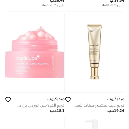
9.34
د.ب
8.99
د.ب
على وشك النفاد
على وشك النفاد
ميديكيوب
ميديكيوب
كريم ديب ليفتينج بيبتايد للعين والوجه – 30 مل
كريم الكولاجين الوردي بي دي أر إن بالكبسولات
19.24
د.ب
18.1
د.ب