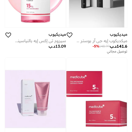
ميديكيوب
ميديكيوب
ميكديكوب إيه جي آر بوستر برو، أسود
سيروم تي إكس إيه بالنياسيناميد 15
141.6
د.ب
13.09
د.ب
-
5
%
148.99
توصيل مجاني