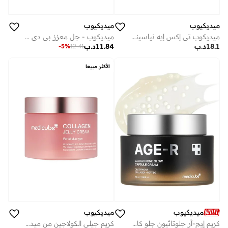
ميديكيوب
ميديكيوب
ميديكوب تي إكس إيه نياسيناميد كابسول كريم
ميديكوب - جل معزز بي دي آر إن 300مل
18.1
د.ب
11.84
د.ب
-
5
%
12.41
الأكثر مبيعا
ميديكيوب
ميديكيوب
كريم إيج-آر جلوتاثيون جلو كابسول – 50 مل
كريم جيلي الكولاجين من ميديكيوب