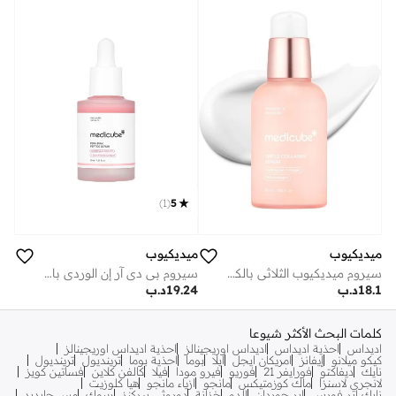
توفير على الأطقم
)
1
(
5
ميديكيوب
ميديكيوب
سيروم ميديكيوب الثلاثي بالكولاجين 4.0
سيروم بي دي آر إن الوردي بالبيبتايد
18.1
د.ب
19.24
د.ب
كلمات البحث الأكثر شيوعا
اديداس
احذية اديداس
اديداس اوريجينالز
احذية اديداس اوريجينالز
كيكو ميلانو
إيفانز
امريكان ايجل
ايلا
بوما
احذية بوما
ترينديول
ترينديول
نايك
ديفاكتو
فورايفر 21
فوريو
فيرو مودا
فيلا
كالفن كلاين
فساتين كويز
لانجري لاسنزا
ماك كوزمتيكس
مانجو
ازياء مانجو
هيا كلوزيت
نايك اير فورس
اير جوردان
الدو
خزانة
دوروثي بيركنز
ريبوك
مس جايديد