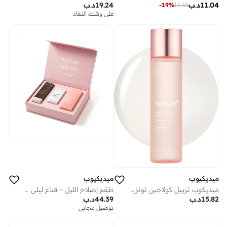
11.04
د.ب
19.24
د.ب
-
19
%
13.55
على وشك النفاد
ميديكيوب
ميديكيوب
ميديكوب تريبل كولاجين تونر 4.0
طقم إصلاح الليل – قناع ليلي لشد الكولاجين + سيروم ديب فيتا أ بالريتينول + سيروم بي دي آر إن ببتيد وردي 30 مل
15.82
د.ب
44.39
د.ب
توصيل مجاني
توفير على الأطقم
توصيل مجاني