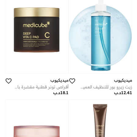
ميديكيوب
ميديكيوب
زيت زيرو بور للتنظيف العميق وإزالة الرؤوس السوداء - 205مل
أقراص تونر قطنية مقشرة بالفيتامين سي - 70 قطعة
12.41
د.ب
18.1
د.ب