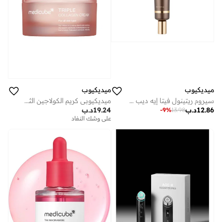
ميديكيوب
ميديكيوب
سيروم ريتينول فيتا إيه ديب من ميديكوب
ميديكيوبي كريم الكولاجين الثلاثي 4.0
12.86
د.ب
19.24
د.ب
-
9
%
13.98
على وشك النفاد