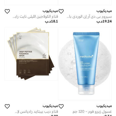
ميديكيوب
ميديكيوب
سيروم بي دي آر إن الوردي بالبيبتايد
قناع الكولاجين الليلي نايت رابينغ
19.24
د.ب
18.1
د.ب
ميديكيوب
ميديكيوب
غسول زيرو فوم – 120 جم
قناع ديب بيبتايد راديانس لإشراقة البشرة – 4 قطع