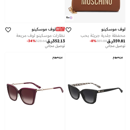
9
+
لوف موسكينو
لوف موسكينو
محفظة جلدية جريئة بحب
نظارات موسكينو لوف مربعة
359.81
ر.ق
352.13
ر.ق
-
34
%
528.64
-
8
%
389.88
توصيل مجاني
توصيل مجاني
بريميوم
بريميوم