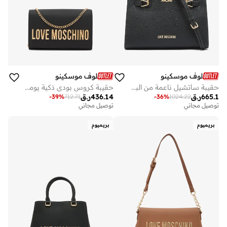
لوف موسكينو
لوف موسكينو
حقيبة ساتشيل ناعمة من البولي يوريثين
حقيبة كروس بودي ذكية يومية من البولي يوريثان
665.1
ر.ق
436.14
ر.ق
-
39
%
712.71
-
36
%
1024.22
توصيل مجاني
توصيل مجاني
بريميوم
بريميوم