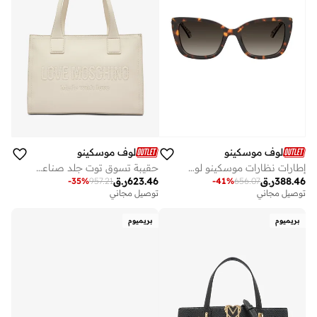
لوف موسكينو
لوف موسكينو
إطارات نظارات موسكينو لوف مستطيلة
حقيبة تسوق توت جلد صناعي بتوقيع الحب
388.46
ر.ق
623.46
ر.ق
-
35
%
957.21
-
41
%
656.07
توصيل مجاني
توصيل مجاني
بريميوم
بريميوم