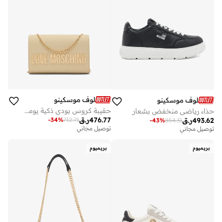
لوف موسكينو
لوف موسكينو
حقيبة كروس بودي ذكية يومية من البولي يوريثان
حذاء رياضي منخفض بشعار
476.77
ر.ق
-
34
%
712.71
493.62
ر.ق
-
43
%
854.31
توصيل مجاني
توصيل مجاني
بريميوم
بريميوم