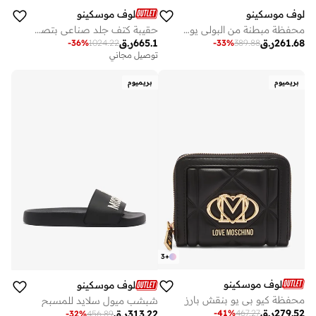
لوف موسكينو
لوف موسكينو
محفظة مبطنة من البولي يوريثان مجموعة مبطنة
حقيبة كتف جلد صناعي بتصميم قلب جريء
261.68
ر.ق
665.1
ر.ق
-
36
%
1024.22
-
33
%
389.88
توصيل مجاني
بريميوم
بريميوم
3
+
لوف موسكينو
لوف موسكينو
محفظة كيو بي يو بنقش بارز
شبشب ميول سلايد للمسبح
279.52
ر.ق
-
41
%
467.27
313.22
ر.ق
-
32
%
456.89