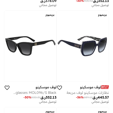
352.13
ر.ق
378.09
ر.ق
-
30
%
500.32
توصيل مجاني
توصيل مجاني
بريميوم
بريميوم
لوف موسكينو
لوف موسكينو
نظارات موسكينو لوف مربعة
MOSCHINO LOVE Sunglasses MOL096/S Black
445.57
ر.ق
352.13
ر.ق
-
30
%
500.32
-
36
%
689.12
توصيل مجاني
توصيل مجاني
بريميوم
بريميوم