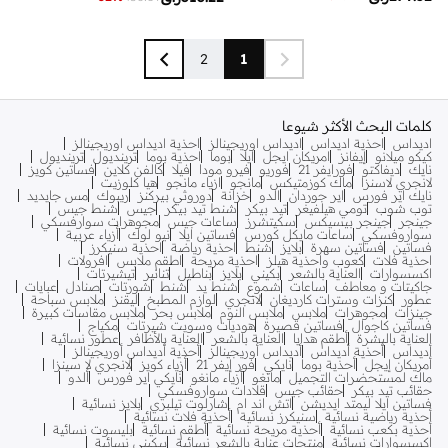
2
1
كلمات البحث الأكثر شيوعا
اديداس
احذية اديداس
اديداس اوريجينالز
احذية اديداس اوريجينالز
كيكو ميلانو
إيفانز
امريكان ايجل
ايلا
بوما
احذية بوما
ترينديول
ترينديول
نايك
ديفاكتو
فورايفر 21
فوريو
فيرو مودا
فيلا
كالفن كلاين
فساتين كويز
لانجري لاسنزا
ماك كوزمتيكس
مانجو
ازياء مانجو
هيا كلوزيت
نايك اير فورس
اير جوردان
الدو
خزانة
دوروثي بيركنز
ريبوك
مس جايديد
توب شوب
تومي هيلفيغر
تيد بيكر
شنط تيد بيكر
جيس
شنط جيس
جينجر
جينجر بيسيكس
سكيتشرز
ساعات جيس
مجوهرات سوارفسكي
سواروفسكي
ساعات مايكل كورس
فساتين ايلا
نيو لوك
أزياء عربية
فساتين
فساتين سهرة
بلايز
شنط
احذية رياضة
احذية سنيكرز
احذية فلات
كعوب واحذية هيلز
احذية مريحة
اطقم ملابس
افرولات
اكسسوارات
العناية بالشعر
بكيني
بلايز
بناطيل
تنانير
تيشيرتات
جاكيتات و معاطف
ساعات
شموع
شنط يد
شنط
شورتات
صنادل
عبايات
عطور
كنزات وسترات كارديغان
لانجري
لوازم المطبخ
ليقنز
ملابس سباحة
جينزات
مجوهرات
ملابس
ملابس النوم
ملابس بحر
ملابس مقاسات كبيرة
فساتين كاجوال
فساتين قصيرة
هوديات وسويت شيرتات
مكياج
العناية بالبشرة
أطقم هدايا
العناية بالشعر
العناية بالأظافر
عطور نسائية
أديداس
أحذية أديداس
أديداس أوريجينالز
أحذية أديداس أوريجينالز
أمريكان إيجل
أحذية بوما
نايكي
فور إيفر 21
أزياء كويز
لانجري لا سينزا
ماك لمستحضرات التجميل
مانغو
أزياء مانغو
نايكي اير فورس
ألدو
حقائب تيد بيكر
حقائب جيس
قلادات سواروفسكي
فساتين ايلا ليمتد ايديشن
اتش اند ام
شارلوت تيلبري
بلايز نسائية
أحذية رياضية نسائية
سنيكرز نسائية
أحذية فلات نسائية
أحذية بكعب نسائية
أحذية مريحة نسائية
أطقم نسائية
بليسوت نسائية
اكسسوارات نسائية
منتجات عناية بالشعر نسائية
بيكيني نسائية