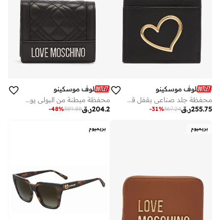
لوف موسكينو
لوف موسكينو
محفظة جلد صناعي بقفل قلب
محفظة مبطنة من البولي يوريثان مجموعة مبطنة
255.75
ر.ق
204.2
ر.ق
-
48
%
389.88
-
31
%
367.24
بريميوم
بريميوم