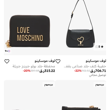
)
1
(
5
9
+
لوف موسكينو
لوف موسكينو
حقيبة كتف جلد صناعي بقفل على شكل قلب
محفظة جلد بولو جرينز جريئة
706.71
ر.ق
315.22
ر.ق
-
20
%
389.88
-
22
%
901.52
توصيل مجاني
بريميوم
بريميوم