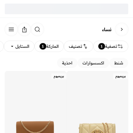
نساء
تصفية
تصنيف
الماركة
الستايل
1
1
شنط
اكسسوارات
احذية
بريميوم
بريميوم