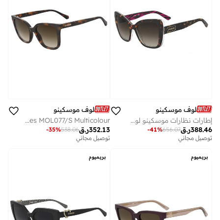
لوف موسكينو
لوف موسكينو
إطارات نظارات موسكينو لوف مستطيلة
MOSCHINO LOVE Sunglasses MOL077/S Multicolour
388.46
ر.ق
352.13
ر.ق
-
35
%
538.06
-
41
%
656.07
توصيل مجاني
توصيل مجاني
بريميوم
بريميوم