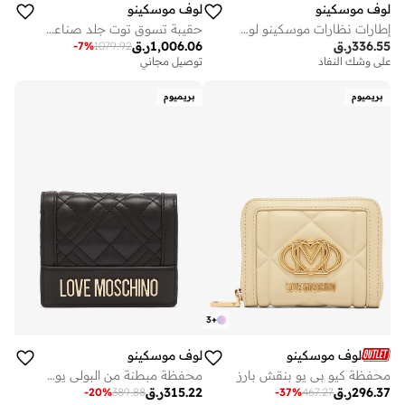
لوف موسكينو
لوف موسكينو
إطارات نظارات موسكينو لوف مستطيلة
حقيبة تسوق توت جلد صناعي بتصميم حب جريء
336.55
ر.ق
1,006.06
ر.ق
-
7
%
1079.92
على وشك النفاد
توصيل مجاني
بريميوم
بريميوم
3
+
لوف موسكينو
لوف موسكينو
محفظة كيو بي يو بنقش بارز
محفظة مبطنة من البولي يوريثان مجموعة مبطنة
296.37
ر.ق
315.22
ر.ق
-
20
%
389.88
-
37
%
467.27