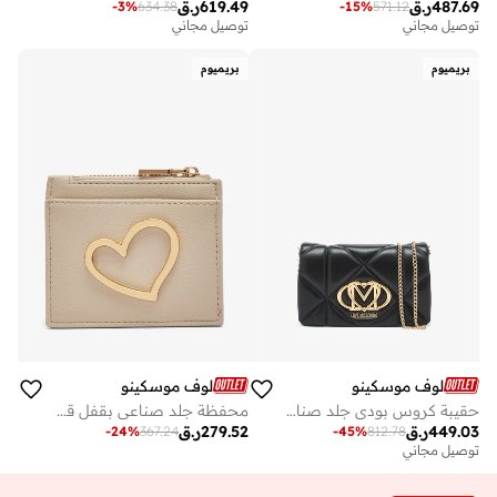
487.69
ر.ق
619.49
ر.ق
-
3
%
634.38
-
15
%
571.12
توصيل مجاني
توصيل مجاني
بريميوم
بريميوم
لوف موسكينو
لوف موسكينو
حقيبة كروس بودي جلد صناعي للاستخدام اليومي
محفظة جلد صناعي بقفل قلب
449.03
ر.ق
279.52
ر.ق
-
24
%
367.24
-
45
%
812.78
توصيل مجاني