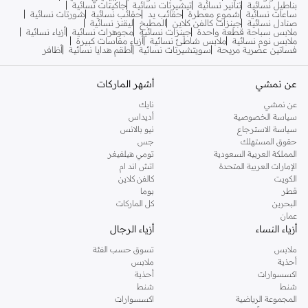
بناطيل نسائية
تنانير نسائية
تيشيرتات نسائية
جاكيتات نسائية
ساعات نسائية
شموع معطرة
حقائب يد
حقائب نسائية
شورتات نسائية
صنادل نسائية
جينزات كالفن كلاين
المطبخ
ليقنز نسائية
ملابس سباحة قطعة واحدة
جينزات نسائية
مجوهرات نسائية
أزياء نسائية
ملابس نوم نسائية
ملابس شاطئ نسائية
أزياء مقاسات كبيرة
فساتين عصرية مريحة
سويتشيرتات نسائية
أطقم هدايا نسائية
أظافر
عن نمشي
أشهر الماركات
عن نمشي
نايك
سياسة الخصوصية
أديداس
سياسة الاسترجاع
نيو بالانس
حقوق المستهلك
جس
المملكة العربية السعودية
تومي هيلفيغر
الإمارات العربية المتحدة
اتش اند ام
الكويت
كالفن كلاين
قطر
بوما
البحرين
كل الماركات
عمان
أزياء النساء
أزياء الرجال
ملابس
تسوق حسب الفئة
أحذية
ملابس
اكسسوارات
أحذية
شنط
شنط
المجموعة الرياضية
اكسسوارات