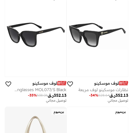
لوف موسكينو
لوف موسكينو
نظارات موسكينو لوف مربعة
MOSCHINO LOVE Sunglasses MOL077/S Black
352.13
ر.ق
352.13
ر.ق
-
35
%
538.06
-
34
%
528.64
توصيل مجاني
توصيل مجاني
بريميوم
بريميوم