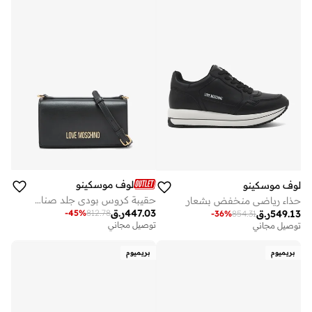
لوف موسكينو
لوف موسكينو
حقيبة كروس بودي جلد صناعي للاستخدام اليومي
حذاء رياضي منخفض بشعار
447.03
ر.ق
-
45
%
812.78
549.13
ر.ق
-
36
%
854.31
توصيل مجاني
توصيل مجاني
بريميوم
بريميوم