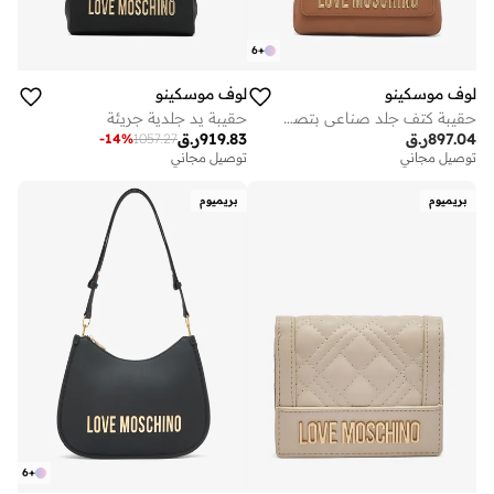
6
+
لوف موسكينو
لوف موسكينو
حقيبة كتف جلد صناعي بتصميم قلب جريء
حقيبة يد جلدية جريئة
897.04
ر.ق
919.83
ر.ق
-
14
%
1057.27
توصيل مجاني
توصيل مجاني
بريميوم
بريميوم
6
+