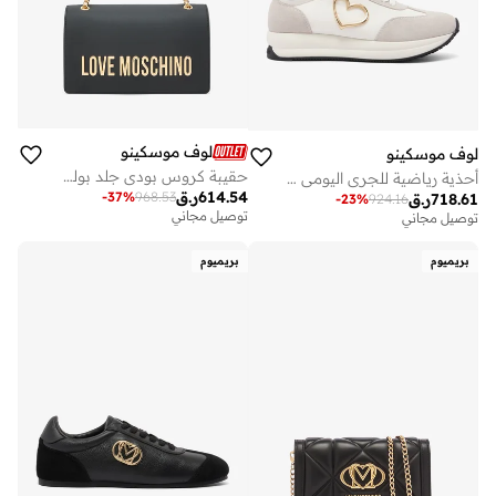
لوف موسكينو
لوف موسكينو
حقيبة كروس بودي جلد بولي يوريثان بتصميم قلب جريء
أحذية رياضية للجري اليومي منخفضة الرقبة
614.54
ر.ق
-
37
%
968.53
718.61
ر.ق
-
23
%
924.16
توصيل مجاني
توصيل مجاني
بريميوم
بريميوم