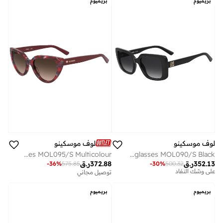
بريميوم
بريميوم
لوف موسكينو
لوف موسكينو
MOSCHINO LOVE Sunglasses MOL095/S Multicolour
MOSCHINO LOVE Sunglasses MOL090/S Black
توصيل مجاني
352.13
ر.ق
372.88
ر.ق
-
36
%
575.85
-
30
%
500.32
على وشك النفاد
توصيل مجاني
توصيل مجاني
على وشك النفاد
بريميوم
بريميوم