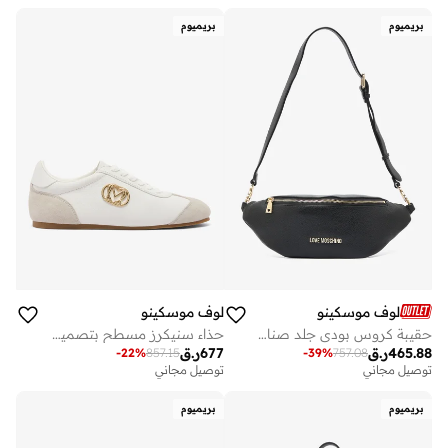
بريميوم
بريميوم
لوف موسكينو
لوف موسكينو
حقيبة كروس بودي جلد صناعي مزينة بالجواهر
حذاء سنيكرز مسطح بتصميم قلب
465.88
ر.ق
677
ر.ق
-
22
%
857.15
-
39
%
757.08
توصيل مجاني
توصيل مجاني
بريميوم
بريميوم