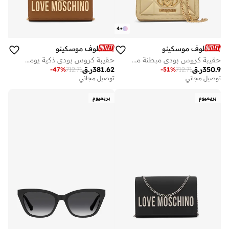
4
+
لوف موسكينو
لوف موسكينو
حقيبة كروس بودي مبطنة من جلد البولي يوريثين
حقيبة كروس بودي ذكية يومية من البولي يوريثان
350.9
ر.ق
381.62
ر.ق
-
47
%
712.71
-
51
%
712.71
توصيل مجاني
توصيل مجاني
بريميوم
بريميوم