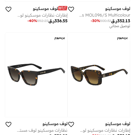
لوف موسكينو
لوف موسكينو
MOSCHINO LOVE Sunglasses MOL096/S Multicolour
إطارات نظارات موسكينو لوف مستطيلة
352.13
ر.ق
336.55
ر.ق
-
40
%
552.22
-
30
%
500.32
توصيل مجاني
بريميوم
بريميوم
لوف موسكينو
لوف موسكينو
إطارات نظارات موسكينو لوف مستطيلة
نظارات موسكينو لوف مستطيلة