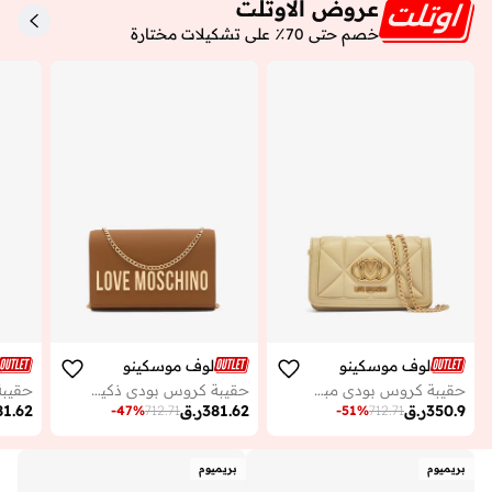
عروض الاوتلت
خصم حتى 70٪ على تشكيلات مختارة
لوف موسكينو
لوف موسكينو
حقيبة كروس بودي مبطنة من جلد البولي يوريثين
حقيبة كروس بودي ذكية يومية من البولي يوريثان
350.9
ر.ق
381.62
ر.ق
81.62
-
47
%
712.71
-
51
%
712.71
بريميوم
بريميوم