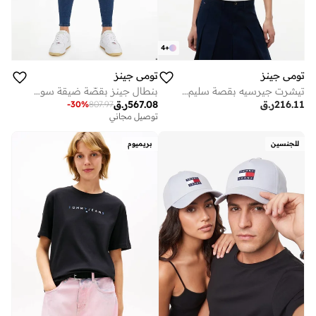
4
+
تومي جينز
تومي جينز
تيشرت جيرسيه بقصة سليم مزين بشعار
بنطال جينز بقصّة ضيقة سويت شيرت
216.11
ر.ق
567.08
ر.ق
-
30
%
807.97
توصيل مجاني
للجنسين
بريميوم