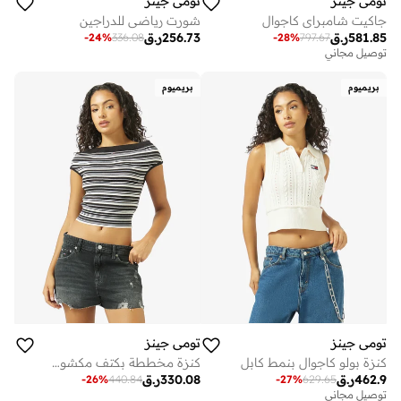
تومي جينز
تومي جينز
جاكيت شامبراي كاجوال
شورت رياضي للدراجين
581.85
ر.ق
256.73
ر.ق
-
24
%
336.08
-
28
%
797.67
توصيل مجاني
بريميوم
بريميوم
تومي جينز
تومي جينز
كنزة بولو كاجوال بنمط كابل
كنزة مخططة بكتف مكشوف كاجوال
462.9
ر.ق
330.08
ر.ق
-
26
%
440.84
-
27
%
629.65
توصيل مجاني