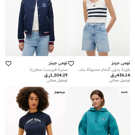
تومي جينز
تومي جينز
بلوزة بدون أكمام محبوكة بشريط شعار
سترة فيرست مطرزة
436.14
ر.ق
1,204.29
ر.ق
توصيل مجاني
توصيل مجاني
جديد
بريميوم