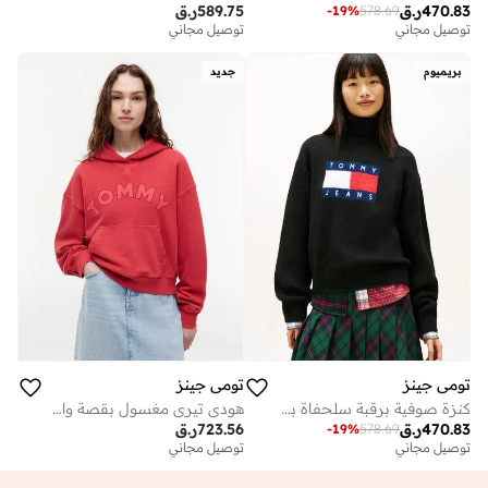
470.83
ر.ق
589.75
ر.ق
-
19
%
578.69
توصيل مجاني
توصيل مجاني
بريميوم
جديد
تومي جينز
تومي جينز
كنزة صوفية برقبة سلحفاة بشعار
هودي تيري مغسول بقصة واسعة
470.83
ر.ق
723.56
ر.ق
-
19
%
578.69
توصيل مجاني
توصيل مجاني