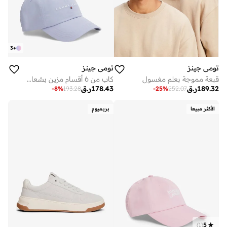
3
+
تومي جينز
تومي جينز
قبعة مموجة بعلم مغسول
كاب من 6 أقسام مزين بشعار خطي
189.32
ر.ق
178.43
ر.ق
-
8
%
193.28
-
25
%
252.07
الأكثر مبيعا
بريميوم
)
1
(
5