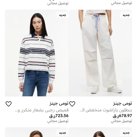
توصيل مجاني
توصيل مجاني
جديد
جديد
تومي جينز
تومي جينز
بنطلون باراشوت منخفض الخصر
قميص رجبي بشعار متكرر ومقاس مريح
678.97
ر.ق
723.56
ر.ق
توصيل مجاني
توصيل مجاني
جديد
جديد