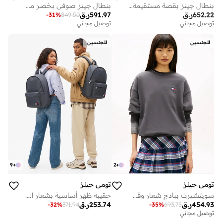
بنطال جينز بقصة مستقيمة فضفاضة
بنطال جينز صوفي بخصر منخفض
652.22
ر.ق
591.97
ر.ق
-
31
%
849.50
توصيل مجاني
توصيل مجاني
للجنسين
للجنسين
9
+
2
+
تومي جينز
تومي جينز
سويتشيرت ببادج شعار وقصّة مريحة
حقيبة ظهر أساسية بشعار القبة
454.93
ر.ق
253.74
ر.ق
-
32
%
371.94
-
35
%
693.75
توصيل مجاني