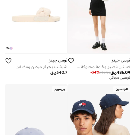
2
+
تومي جينز
تومي جينز
فستان قصير بخامة محبوكة بقصّة سليم وبادج شعار
شبشب بحزام مبطن ومضفر
486.09
ر.ق
340.7
ر.ق
-
34
%
735.28
توصيل مجاني
للجنسين
بريميوم