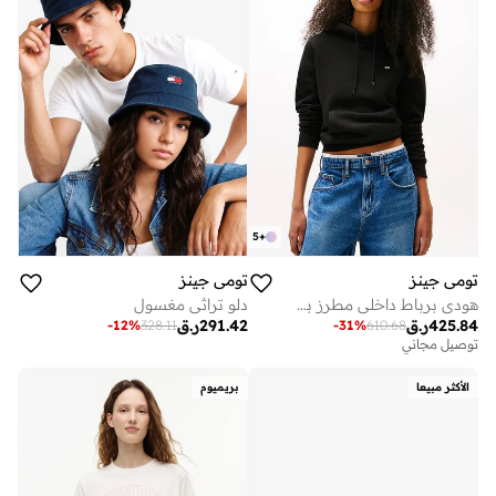
5
+
تومي جينز
تومي جينز
هودي برباط داخلي مطرز بشعار العلم
دلو تراثي مغسول
425.84
ر.ق
291.42
ر.ق
-
12
%
328.11
-
31
%
610.68
توصيل مجاني
الأكثر مبيعا
بريميوم