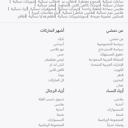
ساعات نسائية
شموع معطرة
حقائب يد
حقائب نسائية
شورتات نسائية
صنادل نسائية
جينزات كالفن كلاين
المطبخ
ليقنز نسائية
ملابس سباحة قطعة واحدة
جينزات نسائية
مجوهرات نسائية
أزياء نسائية
ملابس نوم نسائية
ملابس شاطئ نسائية
أزياء مقاسات كبيرة
فساتين عصرية مريحة
سويتشيرتات نسائية
أطقم هدايا نسائية
أظافر
عن نمشي
أشهر الماركات
عن نمشي
نايك
سياسة الخصوصية
أديداس
سياسة الاسترجاع
نيو بالانس
حقوق المستهلك
جس
المملكة العربية السعودية
تومي هيلفيغر
الإمارات العربية المتحدة
اتش اند ام
الكويت
كالفن كلاين
قطر
بوما
البحرين
كل الماركات
عمان
أزياء النساء
أزياء الرجال
ملابس
تسوق حسب الفئة
أحذية
ملابس
اكسسوارات
أحذية
شنط
شنط
المجموعة الرياضية
اكسسوارات
وصلنا حديثاً
المجموعة الرياضية