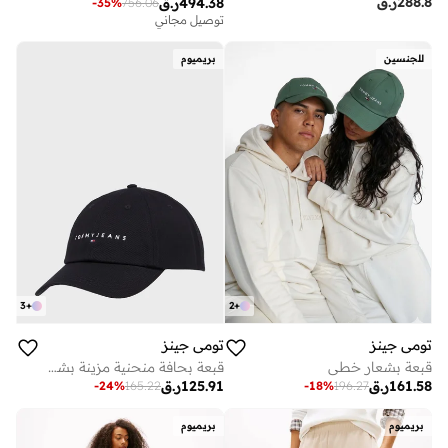
288.8
ر.ق
494.38
ر.ق
-
35
%
756.06
توصيل مجاني
للجنسين
بريميوم
3
+
2
+
تومي جينز
تومي جينز
قبعة بشعار خطي
قبعة بحافة منحنية مزينة بشعار الماركة
161.58
ر.ق
125.91
ر.ق
-
24
%
165.22
-
18
%
196.27
بريميوم
بريميوم