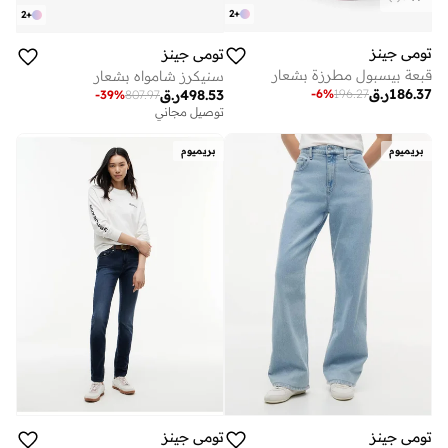
2
+
2
+
تومي جينز
تومي جينز
قبعة بيسبول مطرزة بشعار
سنيكرز شامواه بشعار
186.37
ر.ق
-
6
%
196.27
498.53
ر.ق
-
39
%
807.97
توصيل مجاني
بريميوم
بريميوم
تومي جينز
تومي جينز