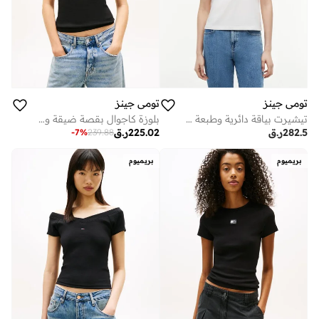
تومي جينز
تومي جينز
تيشيرت بياقة دائرية وطبعة شعار خلفي
بلوزة كاجوال بقصة ضيقة وطبعة كتابية
282.5
ر.ق
225.02
ر.ق
-
7
%
239.88
بريميوم
بريميوم