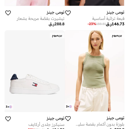
تومي جينز
تومي جينز
قبعة تراثية أساسية
تيشيرت بقصّة مريحة بشعار
146.73
ر.ق
288.8
ر.ق
-
23
%
188.81
بريميوم
بريميوم
2
+
3
+
تومي جينز
تومي جينز
بلوزة بدون أكمام بقصة سليم وتصميم مضلع مزينة بشعار بلون متناغم
سنيكرز جلدي أركايف