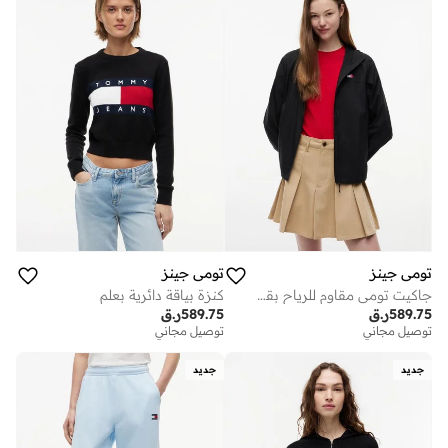
تومي جينز
تومي جينز
جاكيت تومي مقاوم للرياح بقماش ريب ستوب نحيف
كنزة بياقة دائرية بعلم
589.75
ر.ق
589.75
ر.ق
توصيل مجاني
توصيل مجاني
جديد
جديد