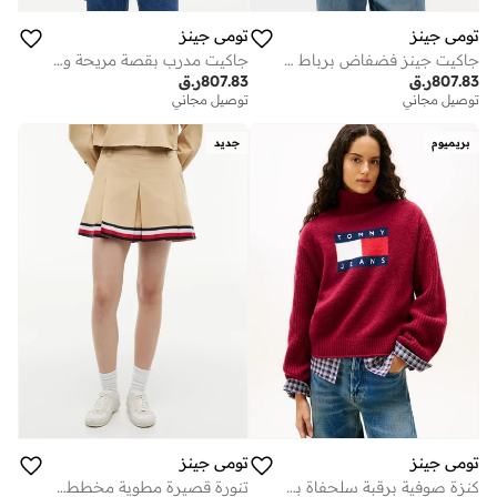
تومي جينز
تومي جينز
جاكيت جينز فضفاض برباط عند الحاشية مع الكتان
جاكيت مدرب بقصة مريحة ورباط عند الحاشية
807.83
ر.ق
807.83
ر.ق
توصيل مجاني
توصيل مجاني
بريميوم
جديد
تومي جينز
تومي جينز
كنزة صوفية برقبة سلحفاة بشعار
تنورة قصيرة مطوية مخططة عالمية