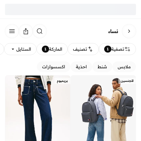
نساء
تصفية
تصنيف
الماركة
الستايل
1
1
ملابس
شنط
احذية
اكسسوارات
للجنسين
بريميوم