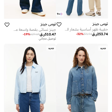
9
+
تومي جينز
تومي جينز
حقيبة ظهر أساسية بشعار القبة
جينز نسائي بقصة واسعة من الأسفل سيلور
253.74
ر.ق
-
32
%
371.94
510.47
ر.ق
-
19
%
629.65
توصيل مجاني
جديد
جديد