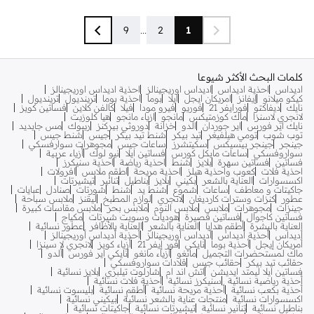
9
...
2
1
كلمات البحث الأكثر شيوعا
اديداس
احذية اديداس
اديداس اوريجينالز
احذية اديداس اوريجينالز
كيكو ميلانو
إيفانز
امريكان ايجل
ايلا
بوما
احذية بوما
ترينديول
ترينديول
نايك
ديفاكتو
فورايفر 21
فوريو
فيرو مودا
فيلا
كالفن كلاين
فساتين كويز
لانجري لاسنزا
ماك كوزمتيكس
مانجو
ازياء مانجو
هيا كلوزيت
نايك اير فورس
اير جوردان
الدو
خزانة
دوروثي بيركنز
ريبوك
مس جايديد
توب شوب
تومي هيلفيغر
تيد بيكر
شنط تيد بيكر
جيس
شنط جيس
جينجر
جينجر بيسيكس
سكيتشرز
ساعات جيس
مجوهرات سوارفسكي
سواروفسكي
ساعات مايكل كورس
فساتين ايلا
نيو لوك
أزياء عربية
فساتين
فساتين سهرة
بلايز
شنط
احذية رياضة
احذية سنيكرز
احذية فلات
كعوب واحذية هيلز
احذية مريحة
اطقم ملابس
افرولات
اكسسوارات
العناية بالشعر
بكيني
بلايز
بناطيل
تنانير
تيشيرتات
جاكيتات و معاطف
ساعات
شموع
شنط يد
شنط
شورتات
صنادل
عبايات
عطور
كنزات وسترات كارديغان
لانجري
لوازم المطبخ
ليقنز
ملابس سباحة
جينزات
مجوهرات
ملابس
ملابس النوم
ملابس بحر
ملابس مقاسات كبيرة
فساتين كاجوال
فساتين قصيرة
هوديات وسويت شيرتات
مكياج
العناية بالبشرة
أطقم هدايا
العناية بالشعر
العناية بالأظافر
عطور نسائية
أديداس
أحذية أديداس
أديداس أوريجينالز
أحذية أديداس أوريجينالز
أمريكان إيجل
أحذية بوما
نايكي
فور إيفر 21
أزياء كويز
لانجري لا سينزا
ماك لمستحضرات التجميل
مانغو
أزياء مانغو
نايكي اير فورس
ألدو
حقائب تيد بيكر
حقائب جيس
قلادات سواروفسكي
فساتين ايلا ليمتد ايديشن
اتش اند ام
شارلوت تيلبري
بلايز نسائية
أحذية رياضية نسائية
سنيكرز نسائية
أحذية فلات نسائية
أحذية بكعب نسائية
أحذية مريحة نسائية
أطقم نسائية
بليسوت نسائية
اكسسوارات نسائية
منتجات عناية بالشعر نسائية
بيكيني نسائية
بناطيل نسائية
تنانير نسائية
تيشيرتات نسائية
جاكيتات نسائية