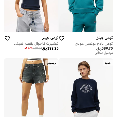
تومي جينز
تومي جينز
تومي بادج بوكسي هودي
تيشيرت كاجوال بقصة ضيقة بستايل الجامعة
589.75
ر.ق
199.25
ر.ق
-
14
%
230.34
توصيل مجاني
جديد
بريميوم