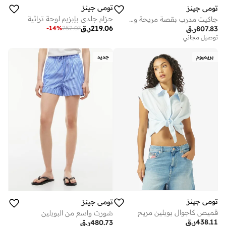
تومي جينز
تومي جينز
حزام جلدي بإبزيم لوحة تراثية
جاكيت مدرب بقصة مريحة ورباط عند الحاشية
219.06
ر.ق
-
14
%
252.07
807.83
ر.ق
توصيل مجاني
بريميوم
جديد
تومي جينز
تومي جينز
قميص كاجوال بوبلين مريح
شورت واسع من البوبلين
438.11
ر.ق
480.73
ر.ق