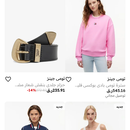
تومي جينز
تومي جينز
حزام جلدي بنقش شعار مشبك مجرد
سترة تومي بادي بوكسي فليس
235.91
ر.ق
-
14
%
272.82
545.16
ر.ق
توصيل مجاني
جديد
جديد