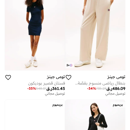
2
+
تومي جينز
تومي جينز
بنطال رياضي منسوج بقصّة مريحة وبادج تومي
فستان قصير بوديكون
486.09
ر.ق
361.45
ر.ق
-
35
%
548.37
-
34
%
735.28
توصيل مجاني
توصيل مجاني
بريميوم
بريميوم