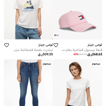
2
+
تومي جينز
تومي جينز
قبعة بيسبول قماشية بعلم مموج
تيشرت بقصة فضفاضة مزين بشعار جرافيك
268.63
ر.ق
309.55
ر.ق
-
6
%
284.50
بريميوم
بريميوم