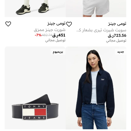
تومي جينز
تومي جينز
شورت جينز ممزق
سويت شيرت تيري بشعار كريست
451
ر.ق
-
7
%
482.74
723.56
ر.ق
توصيل مجاني
توصيل مجاني
جديد
بريميوم