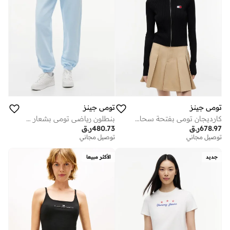
تومي جينز
تومي جينز
كارديجان تومي بفتحة سحاب وشعار نحيف
بنطلون رياضي تومي بشعار مزخرف وأساور
678.97
ر.ق
480.73
ر.ق
توصيل مجاني
توصيل مجاني
جديد
الأكثر مبيعا