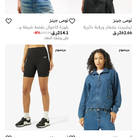
تومي جينز
تومي جينز
تيشيرت بشعار ورقبة دائرية
بلوزة كاجوال بقصة ضيقة وكتف مكشوف
262.66
ر.ق
214.1
ر.ق
-
8
%
230.34
على وشك النفاد
بريميوم
بريميوم