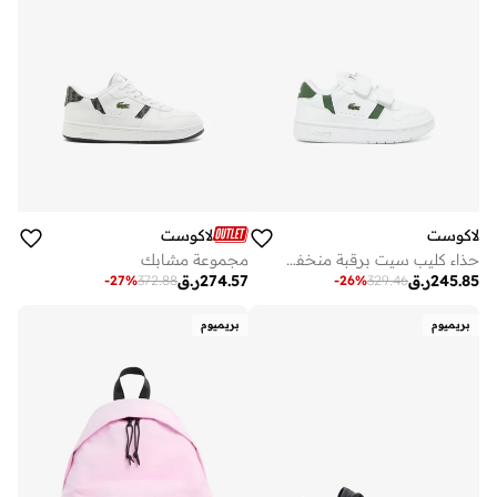
لاكوست
لاكوست
حذاء كليب سيت برقبة منخفضة للأطفال
مجموعة مشابك
245.85
ر.ق
274.57
ر.ق
-
27
%
372.88
-
26
%
329.46
بريميوم
بريميوم