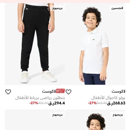
للجنسين
بريميوم
لاكوست
لاكوست
بولو كاجوال للأطفال
بنطلون رياضي برباط للأطفال
268.63
ر.ق
294.4
ر.ق
-
27
%
401.20
-
27
%
363.45
بريميوم
بريميوم