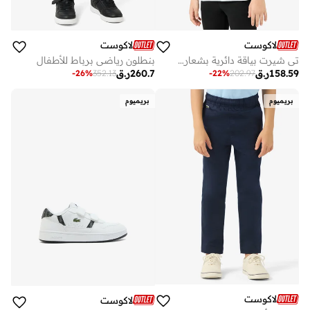
لاكوست
لاكوست
تي شيرت بياقة دائرية بشعار للأطفال
بنطلون رياضي برباط للأطفال
158.59
ر.ق
260.7
ر.ق
-
26
%
352.13
-
22
%
202.97
بريميوم
بريميوم
لاكوست
لاكوست