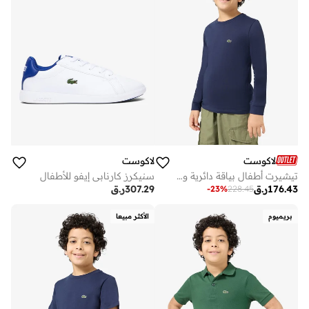
لاكوست
لاكوست
تيشيرت أطفال بياقة دائرية وشعار
سنيكرز كارنابي إيفو للأطفال
176.43
ر.ق
307.29
ر.ق
-
23
%
228.45
بريميوم
الأكثر مبيعا