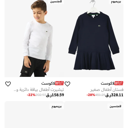
بريميوم
للجنسين
لاكوست
لاكوست
فستان أطفال صغير
تيشيرت أطفال بياقة دائرية وشعار
328.11
ر.ق
158.59
ر.ق
-
22
%
202.97
-
28
%
451.25
للجنسين
بريميوم