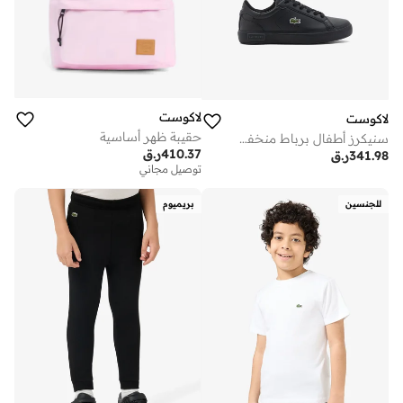
لاكوست
لاكوست
حقيبة ظهر أساسية
سنيكرز أطفال برباط منخفض
410.37
ر.ق
341.98
ر.ق
توصيل مجاني
للجنسين
بريميوم