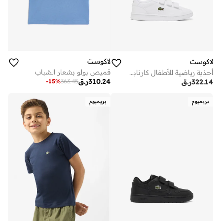
لاكوست
لاكوست
قميص بولو بشعار الشباب
أحذية رياضية للأطفال كارنابي منخفضة
310.24
ر.ق
-
15
%
363.45
322.14
ر.ق
بريميوم
بريميوم