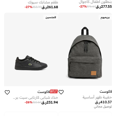
بنطلون أطفال كاجوال
طقم مشابك سيوك
277.55
ر.ق
-
27
%
376.67
261.68
ر.ق
-
27
%
353.99
بريميوم
للجنسين
لاكوست
لاكوست
حقيبة ظهر أساسية
حذاء شبابي كارنابي سيت برقبة منخفضة
410.37
ر.ق
231.94
ر.ق
-
26
%
310.60
توصيل مجاني