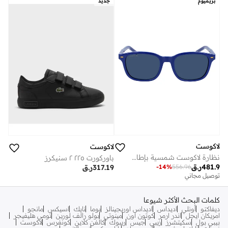
بريميوم
جديد
لاكوست
لاكوست
نظارة لاكوست شمسية بإطار كامل
باوركورت ٢٢٥ ٢ سنيكرز
481.9
ر.ق
317.19
ر.ق
-
14
%
556.96
توصيل مجاني
كلمات البحث الأكثر شيوعا
ديفاكتو
أونلي
اديداس
اديداس اوريجينالز
بوما
نايك
اسيكس
مانجو
امريكان ايجل
اندر ارمر
كوتون اون
مينوتي
بولو رالف لورين
تومي هليفيجر
بيبي بول
سكيتشرز
زيبي
جيس
ريبوك
كالفن كلاين
كونفرس
لاكوست