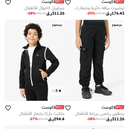
لاكوست
لاكوست
تيشيرت بياقة دائرية وشعار للأطفال
سراويل كاجوال للأطفال
176.43
ر.ق
311.26
ر.ق
-
28
%
426.68
-
23
%
228.45
بريميوم
بريميوم
)
1
(
5
لاكوست
لاكوست
بنطلون رياضي برباط للأطفال
جاكيت باركا بشعار للأطفال
311.26
ر.ق
294.4
ر.ق
-
27
%
401.20
-
28
%
426.68