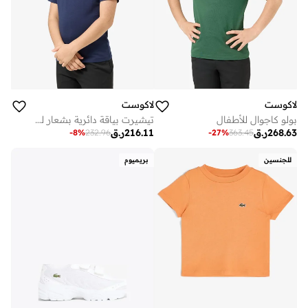
لاكوست
لاكوست
بولو كاجوال للأطفال
تيشيرت بياقة دائرية بشعار للأطفال
268.63
ر.ق
216.11
ر.ق
-
8
%
232.96
-
27
%
363.45
للجنسين
بريميوم