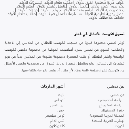
اكواب عازلة محكمة الغلق للأولاد
حقائب طعام للأولاد
تيشرتات للأولاد
بلايز بدون أكمام للأولاد
بناطيل للأولاد
بناطيل تشينو للأولاد
أطقم للأولاد
بدلات رياضية للأولاد
أطقم متعددة للأولاد
جوارب للأولاد
جينزات للأولاد
أعمال يدوية تعليمية للأولاد
مستلزمات أعمال فنية للأولاد
حقائب طعام للأولاد
حاملات ملاحظات للأولاد
تسوق لاكوست للأطفال في قطر
توفر نمشي مجموعة كبيرة من منتجات لاكوست للأطفال من الملابس إلى الأحذية
والحقائب. تسوق من نمشي لشراء أساسيات الموضة من مجموعة ملابس لاكوست
الواسعة واشتر لطفلك أو بنتك الصغيرة مجموعة متنوعة من الملابس بدءاً من بولو
تيشيرت إلى فساتين بولو وبناطيل قصيرة برباط. تسوق من مجموعة ملابس الأطفال
من لاكوست لشراء قطعة رائعة يمكن لأي طفل أن يشعر بالراحة والثقة فيها.
أكملي ملابس طفلك بزوج من أحذية الأطفال المريحة من لاكوست. تمنحك
لاكوست
عن نمشي
أشهر الماركات
زوجًا مثاليًا من الأحذية التي يمكن أن توفر لطفلك الدفعة المثالية والراحة للحفاظ على
نشاط طفلك طوال اليوم. تسوق من مجموعة واسعة من أحذية الأطفال التي تقدمها
عن نمشي
نايك
لاكوست - بدءاً من أحذية جمب سيرف سهل الارتداء وأحذية السنيكرز إلى شباشب
سياسة الخصوصية
أديداس
سياسة الاسترجاع
نيو بالانس
الأطفال المزينة بالشعار والمتوفرة بألوان متنوعة وكلها متوفرة في متجر نمشي أونلاين.
حقوق المستهلك
جس
جهزي طفلك بالكامل للمدرسة أو لمواعيد اللعب مع أي قطع رائعة من مجموعة نمشي
المملكة العربية السعودية
تومي هيلفيغر
الإمارات العربية المتحدة
اتش اند ام
الواسعة من حقائب الظهر للأطفال من لاكوست. بدءاً من حقائب الظهر البسيطة إلى
الكويت
كالفن كلاين
حقائب الظهر ذات الجيوب المزودة بسحاب وحقائب الظهر الأساسية، وكلها تأتي بألوان