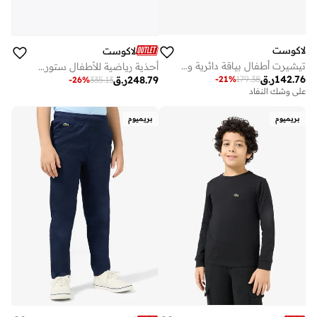
لاكوست
لاكوست
تيشيرت أطفال بياقة دائرية وشعار
أحذية رياضية للأطفال ستورم لايت منخفضة
142.76
ر.ق
-
21
%
179.38
248.79
ر.ق
-
26
%
335.13
على وشك النفاد
بريميوم
بريميوم