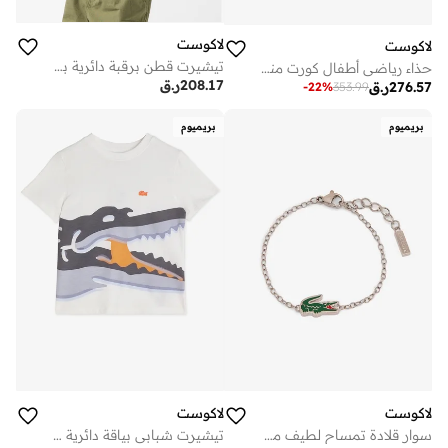
لاكوست
لاكوست
تيشيرت قطن برقبة دائرية بشعار للأطفال
حذاء رياضي أطفال كورت منخفض -
208.17
ر.ق
276.57
ر.ق
-
22
%
353.99
بريميوم
بريميوم
لاكوست
لاكوست
سوار قلادة تمساح لطيف من الفولاذ المقاوم للصدأ
تيشيرت شبابي بياقة دائرية وطبعة