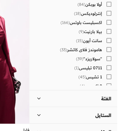
أولا بوبكن
(
84
)
إنترلوديكس
(
18
)
اكسبليست باوتس
(
166
)
بيلا بارنيت
(
9
)
سانت أيون
(
15
)
هاموندز فلاي كاتشر
(
33
)
"سولاريزد"
(
39
)
0711 تبليسي
(
1
)
1 تشيس
(
45
)
2 اكس يو
(
4
)
30 سندايز
(
291
)
الفئة
)
2
(
Aavrani
كل النساء
)
56
(
)
2
(
AXIS-Y
الستايل
)
8
(
BE MINE
ملابس
)
56
(
المساء
(
39
)
فايا