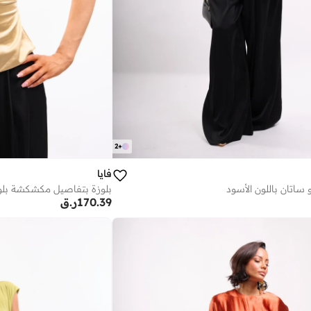
2
+
فايا
 ساتان باللون الأسود
بلوزة بتفاصيل مكشكشة بلو
170.39
ر.ق