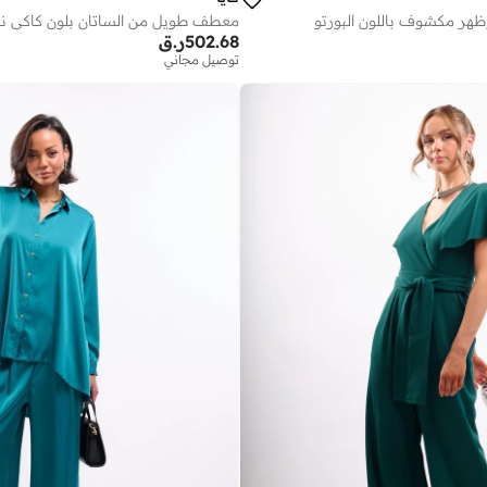
هر مكشوف باللون البورتو
معطف طويل من الساتان بلون كاكي نا
502.68
ر.ق
توصيل مجاني