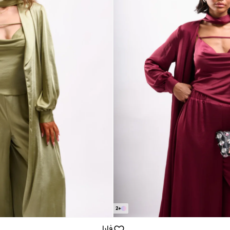
2
+
فايا