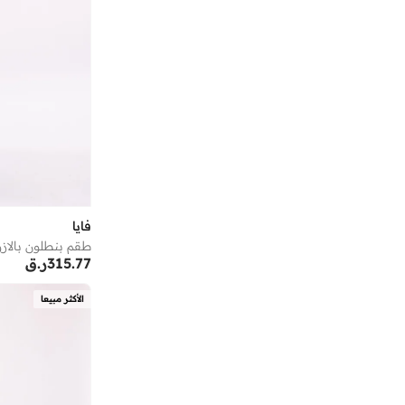
إي جي إل
(
24
)
إيرث سكين لندن
(
60
)
إيري
(
10
)
إيرين
(
3
)
إيفا تجعيد الشعر
(
1
)
إيفانز
(
1
)
إيكوتولز
(
42
)
إيكولاك
(
48
)
فايا
إيكولور
(
1
)
طقم بنطلون بالازو
315.77
ر.ق
إيلي صعب
(
10
)
الأكثر مبيعا
إيليان وير
(
3
)
إيمينينت
(
180
)
إينامور
(
8
)
اتريكس
(
5
)