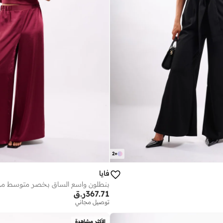
2
+
فايا
367.71
ر.ق
توصيل مجاني
الأكثر مشاهدة