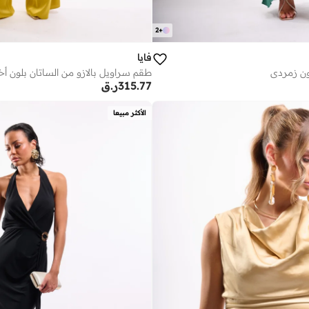
2
+
فايا
ون زمردي
طقم سراويل بالازو من الساتان بلون أ
315.77
ر.ق
الأكثر مبيعا