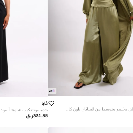
2
+
فايا
بنطلون واسع الساق بخصر متوسط من الساتان بلون كاكي ناعم
جمبسوت كيب شلويه أسود
331.35
ر.ق