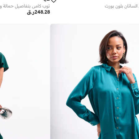
ساتان بلون بورت
توب كامي بتفاصيل حمالة وظ
248.28
ر.ق