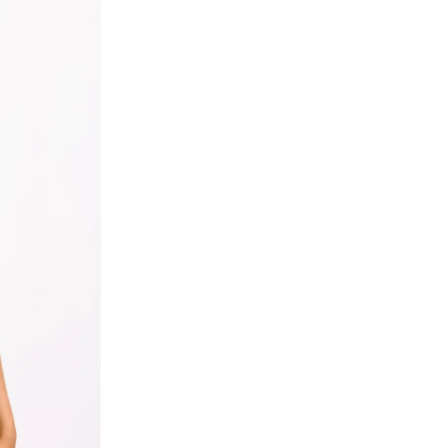
أندرينا
(
9
)
أنوذر كوتون لاب
(
1
)
أو جي إكس
(
1
)
أو نيل
(
13
)
أوبي
(
1
)
أوجيدر
(
162
)
أورال بي
(
3
)
أوربان كير
(
28
)
أوربانهاول
(
4
)
أوربن بليس
(
15
)
أورتيكرام
(
16
)
أوريب
(
8
)
أوريليا
(
2
)
أوفوس
(
1
)