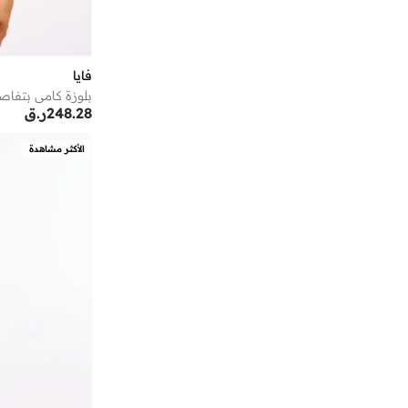
أومبيرتو جيانيني
(
38
)
أون ذا لوكس
(
1
)
أوه سو هيفنلي
(
6
)
فايا
أيقون
(
168
)
248.28
ر.ق
أيه إم بي إم
(
3
)
أﻣورﻛس
(
12
)
الأكثر مشاهدة
إس دي. فيلانو
(
4
)
إسكادا
(
78
)
إسميرا أوسدابايفا
(
12
)
إكستاسي
(
13
)
إليس
(
1
)
إلينا من دي ستايل
(
3
)
إمبريوليس
(
14
)
إن سي إل إيه
(
9
)
إندوسول
(
5
)