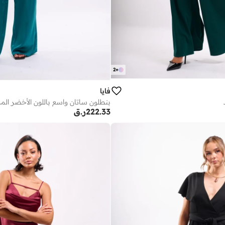
2
+
فايا
بنطلون ساتان واسع باللون الأخضر الم
222.33
ر.ق