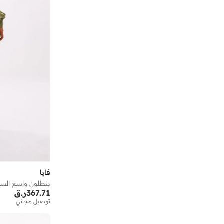
أروما 360
(
27
)
أزهى العطور
(
3
)
أستون مارتن
(
21
)
أسوبو
(
38
)
أشري سكن
(
17
)
أشيتا فرنانديز
(
139
)
أفنان
(
8
)
ألب_أوشن
(
6
)
ألترا
(
4
)
أم سكوير فاشن
(
257
)
أمارزو
(
29
)
أميا
(
94
)
فايا
أميرة
(
554
)
367.71
ر.ق
توصيل مجاني
أنا وأنا
(
18
)
أنايا
(
1
)