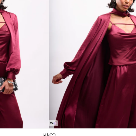
2
+
فايا