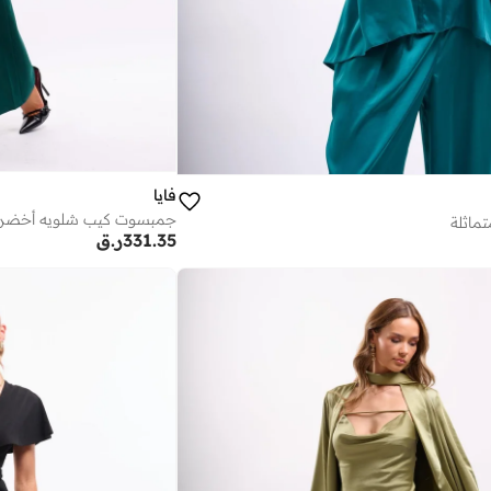
فايا
جمبسوت كيب شلويه أخضر
تماثلة
331.35
ر.ق