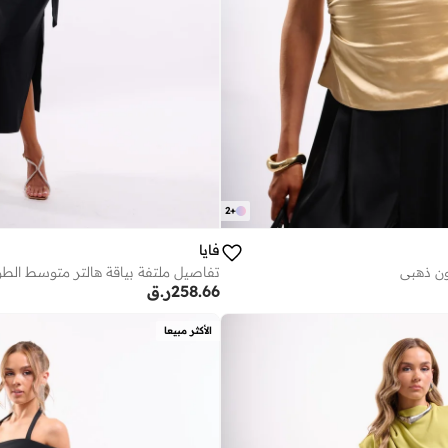
2
+
فايا
ن ذهبي
تفاصيل ملتفة بياقة هالتر متوسط الطول
258.66
ر.ق
الأكثر مبيعا