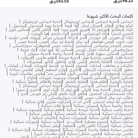
198.23
ر.ق
163.55
ر.ق
كلمات البحث الأكثر شيوعا
اديداس
احذية اديداس
اديداس اوريجينالز
احذية اديداس اوريجينالز
كيكو ميلانو
إيفانز
امريكان ايجل
ايلا
بوما
احذية بوما
ترينديول
ترينديول
نايك
ديفاكتو
فورايفر 21
فوريو
فيرو مودا
فيلا
كالفن كلاين
فساتين كويز
لانجري لاسنزا
ماك كوزمتيكس
مانجو
ازياء مانجو
هيا كلوزيت
نايك اير فورس
اير جوردان
الدو
خزانة
دوروثي بيركنز
ريبوك
مس جايديد
توب شوب
تومي هيلفيغر
تيد بيكر
شنط تيد بيكر
جيس
شنط جيس
جينجر
جينجر بيسيكس
سكيتشرز
ساعات جيس
مجوهرات سوارفسكي
سواروفسكي
ساعات مايكل كورس
فساتين ايلا
نيو لوك
أزياء عربية
فساتين
فساتين سهرة
بلايز
شنط
احذية رياضة
احذية سنيكرز
احذية فلات
كعوب واحذية هيلز
احذية مريحة
اطقم ملابس
افرولات
اكسسوارات
العناية بالشعر
بكيني
بلايز
بناطيل
تنانير
تيشيرتات
جاكيتات و معاطف
ساعات
شموع
شنط يد
شنط
شورتات
صنادل
عبايات
عطور
كنزات وسترات كارديغان
لانجري
لوازم المطبخ
ليقنز
ملابس سباحة
جينزات
مجوهرات
ملابس
ملابس النوم
ملابس بحر
ملابس مقاسات كبيرة
فساتين كاجوال
فساتين قصيرة
هوديات وسويت شيرتات
مكياج
العناية بالبشرة
أطقم هدايا
العناية بالشعر
العناية بالأظافر
عطور نسائية
أديداس
أحذية أديداس
أديداس أوريجينالز
أحذية أديداس أوريجينالز
أمريكان إيجل
أحذية بوما
نايكي
فور إيفر 21
أزياء كويز
لانجري لا سينزا
ماك لمستحضرات التجميل
مانغو
أزياء مانغو
نايكي اير فورس
ألدو
حقائب تيد بيكر
حقائب جيس
قلادات سواروفسكي
فساتين ايلا ليمتد ايديشن
اتش اند ام
شارلوت تيلبري
بلايز نسائية
أحذية رياضية نسائية
سنيكرز نسائية
أحذية فلات نسائية
أحذية بكعب نسائية
أحذية مريحة نسائية
أطقم نسائية
بليسوت نسائية
اكسسوارات نسائية
منتجات عناية بالشعر نسائية
بيكيني نسائية
بناطيل نسائية
تنانير نسائية
تيشيرتات نسائية
جاكيتات نسائية
ساعات نسائية
شموع معطرة
حقائب يد
حقائب نسائية
شورتات نسائية
صنادل نسائية
جينزات كالفن كلاين
المطبخ
ليقنز نسائية
ملابس سباحة قطعة واحدة
جينزات نسائية
مجوهرات نسائية
أزياء نسائية
ملابس نوم نسائية
ملابس شاطئ نسائية
أزياء مقاسات كبيرة
فساتين عصرية مريحة
سويتشيرتات نسائية
أطقم هدايا نسائية
أظافر