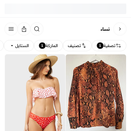
نساء
تصفية
تصنيف
الماركة
الستايل
1
1