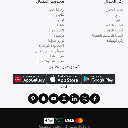
ركن الجمال
مجموعة الأطفال
جديد الجمال
وصلنا حديثاً
مكياج
ملابس
عطور
احذية
العناية بالشعر
شنط
العناية بالبشرة
اكسسوارات
العناية بالجسم والصحة
بريميوم
ركن الوسامة
لوازم منزلية
المجموعة الرياضية
تسوقوا حسب العمر
مجموعة البنات كاملة
مجموعة الأولاد كاملة
تسوق عبر التطبيق
تابعنا
©
2026 نمشي. كل الحقوق محفوظة