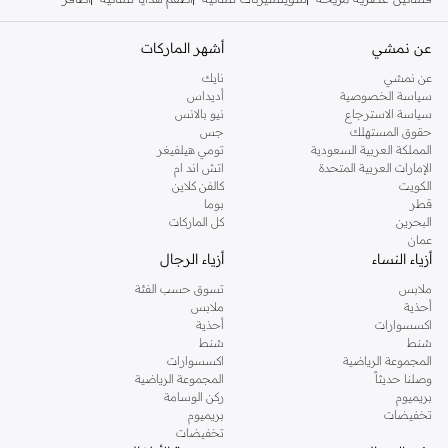
عن نمشي
أشهر الماركات
عن نمشي
نايك
سياسة الخصوصية
أديداس
سياسة الاسترجاع
نيو بالانس
حقوق المستهلك
جس
المملكة العربية السعودية
تومي هيلفيغر
الإمارات العربية المتحدة
اتش اند ام
الكويت
كالفن كلاين
قطر
بوما
البحرين
كل الماركات
عمان
أزياء النساء
أزياء الرجال
ملابس
تسوق حسب الفئة
أحذية
ملابس
اكسسوارات
أحذية
شنط
شنط
المجموعة الرياضية
اكسسوارات
وصلنا حديثاً
المجموعة الرياضية
بريميوم
ركن الوسامة
تخفيضات
بريميوم
تخفيضات