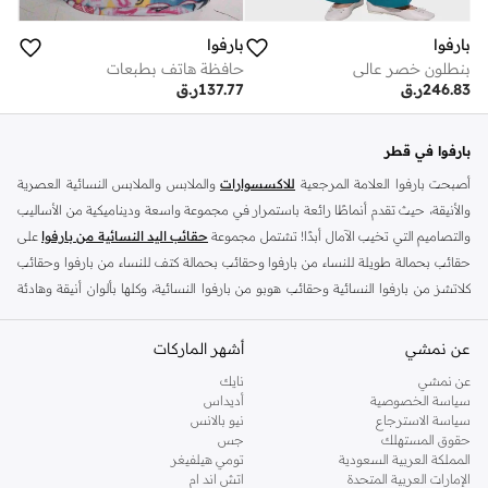
بارفوا
بارفوا
بنطلون خصر عالي
حافظة هاتف بطبعات
246.83
ر.ق
137.77
ر.ق
بارفوا في قطر
أصبحت بارفوا العلامة المرجعية
للاكسسوارات
والملابس والملابس النسائية العصرية
والأنيقة، حيث تقدم أنماطًا رائعة باستمرار في مجموعة واسعة وديناميكية من الأساليب
والتصاميم التي تخيب الآمال أبدًا! تشتمل مجموعة
حقائب اليد النسائية من بارفوا
على
حقائب بحمالة طويلة للنساء من بارفوا وحقائب بحمالة كتف للنساء من بارفوا وحقائب
كلاتشز من بارفوا النسائية وحقائب هوبو من بارفوا النسائية، وكلها بألوان أنيقة وهادئة
وتلائم جميع المواسم. الغرض الأساسي من أي حقيبة يد هو توفير مساحة تخزين
واسعة مع مساعدتك أيضًا في البقاء منظمًا وجعلك تبدو أنيقًا ومواكبًا لصيحات الموضة
عن نمشي
أشهر الماركات
الحالية. تم تصميم
محافظ بارفوا النسائية
لتوفير مساحة أكبر في الحقيبة، بغض النظر
عن نمشي
نايك
عن حجمها. تأتي محافظ بارفوا النسائية الصغيرة في مجموعة متنوعة من الأنماط
سياسة الخصوصية
أديداس
والأحجام، ولكل منها أقسام مختلفة لمساعدتك على تنظيم أغراضك. تتميز حقائب
سياسة الاسترجاع
نيو بالانس
حقوق المستهلك
جس
ساتشيل النسائية من بارفوا بحمالات متينة بشكل لا يصدق وتتميز بجوانب معاصرة
المملكة العربية السعودية
تومي هيلفيغر
ومثيرة للفضول تجعل الحقائب تبدو أكثر جاذبية بين يديك!
الإمارات العربية المتحدة
اتش اند ام