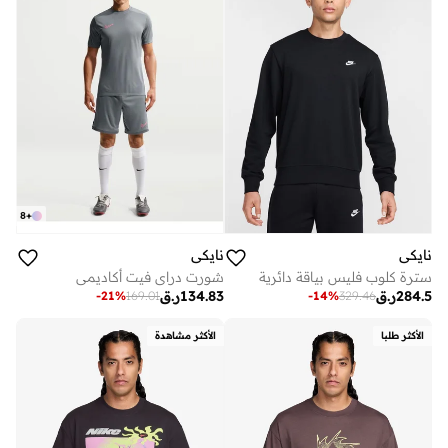
8
+
نايكي
نايكي
سترة كلوب فليس بياقة دائرية
شورت دراي فيت أكاديمي
284.5
ر.ق
134.83
ر.ق
-
21
%
169.01
-
14
%
329.46
الأكثر طلبا
الأكثر مشاهدة