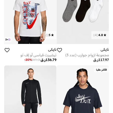
)
1
(
5
)
41
(
4.8
2
+
نايكي
نايكي
مجموعة ازواج جوارب (عدد 3)
تيشيرت قياسي أو إف تو
117.97
ر.ق
136.79
ر.ق
-
20
%
169.01
الأكثر طلبا