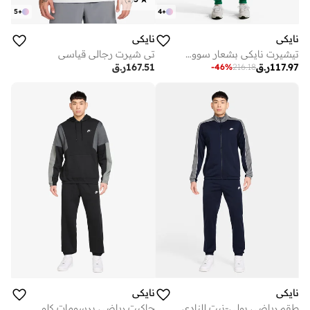
5
+
4
+
نايكي
نايكي
تيشيرت نايكي بشعار سووش فضفاض
تي شيرت رجالي قياسي
117.97
ر.ق
167.51
ر.ق
-
46
%
216.18
نايكي
نايكي
طقم رياضي بولي-نيت للنادي
جاكيت رياضي برسومات كلوب فليس