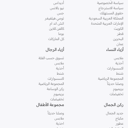
سياسة الخصوصية
أديداس
سياسة الاسترجاع
نيو بالانس
حقوق المستهلك
جس
المملكة العربية السعودية
تومي هيلفيغر
الإمارات العربية المتحدة
اتش اند ام
الكويت
كالفن كلاين
قطر
بوما
البحرين
كل الماركات
عمان
أزياء النساء
أزياء الرجال
ملابس
تسوق حسب الفئة
أحذية
ملابس
اكسسوارات
أحذية
شنط
شنط
المجموعة الرياضية
اكسسوارات
وصلنا حديثاً
المجموعة الرياضية
بريميوم
ركن الوسامة
تخفيضات
بريميوم
تخفيضات
ركن الجمال
مجموعة الأطفال
جديد الجمال
وصلنا حديثاً
مكياج
ملابس
عطور
احذية