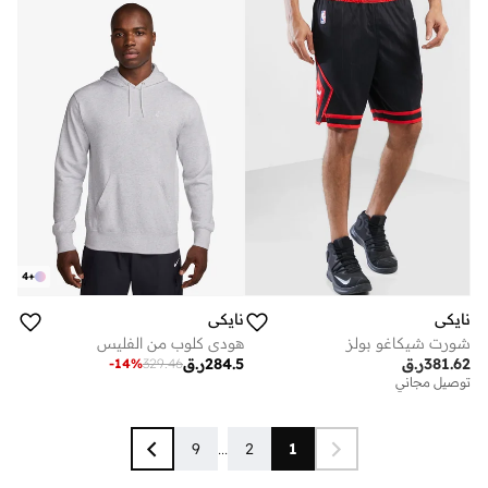
4
+
نايكي
نايكي
شورت شيكاغو بولز
هودي كلوب من الفليس
381.62
ر.ق
284.5
ر.ق
-
14
%
329.46
توصيل مجاني
9
...
2
1