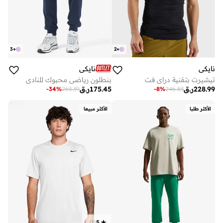
3
+
2
+
نايكي
نايكي
تيشيرت بتقنية دراي فت
بنطلون رياضي محبوك للنادي
228.99
ر.ق
175.45
ر.ق
-
34
%
263.39
-
8
%
246.83
الأكثر طلبا
الأكثر مبيعا
)
1
(
5