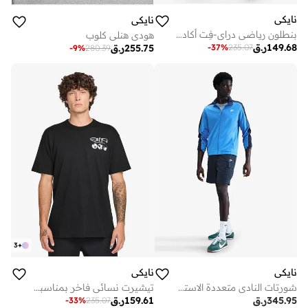
نايكي
نايكي
بنطلون رياضي دراي-فِت أكاديمي
هودي هنلي كلوب
149.68
ر.ق
-
37
%
235.07
255.75
ر.ق
-
9
%
280.39
3
+
نايكي
نايكي
شورتات النادي متعددة الاستخدامات
تيشيرت نسائي فاخر بمناسبة يوم الأرض
345.95
ر.ق
159.61
ر.ق
-
33
%
235.07