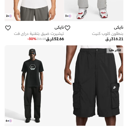
2
+
3
+
نايكي
نايكي
بنطلون كلوب كنيت
تيشيرت ضيق بتقنية دراي فت
316.21
ر.ق
152.66
ر.ق
-
30
%
216.18
الأكثر طلبا
6
+