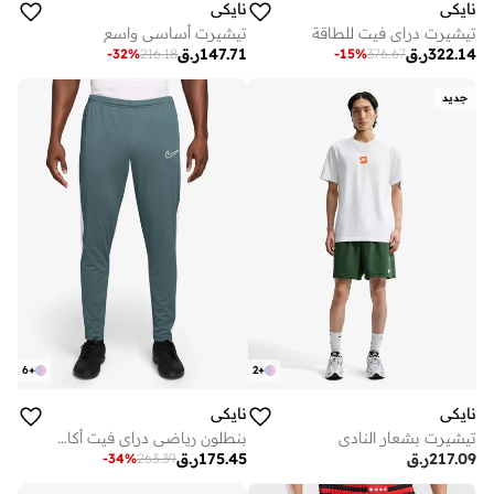
نايكي
نايكي
تيشيرت دراي فيت للطاقة
تيشيرت أساسي واسع
322.14
ر.ق
147.71
ر.ق
-
32
%
216.18
-
15
%
376.67
جديد
6
+
2
+
نايكي
نايكي
تيشيرت بشعار النادي
بنطلون رياضي دراي فيت أكاديمي
217.09
ر.ق
175.45
ر.ق
-
34
%
263.39