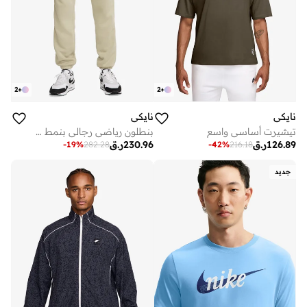
2
+
2
+
نايكي
نايكي
تيشيرت أساسي واسع
بنطلون رياضي رجالي بنمط كرة السلة
126.89
ر.ق
230.96
ر.ق
-
19
%
282.28
-
42
%
216.18
جديد