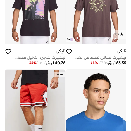
)
1
(
5
2
+
نايكي
نايكي
تيشيرت نسائي فضفاض بشعار سووش
تيشيرت شجرة النخيل فضفاض
163.55
ر.ق
140.76
ر.ق
-
35
%
216.18
-
13
%
187.86
جديد