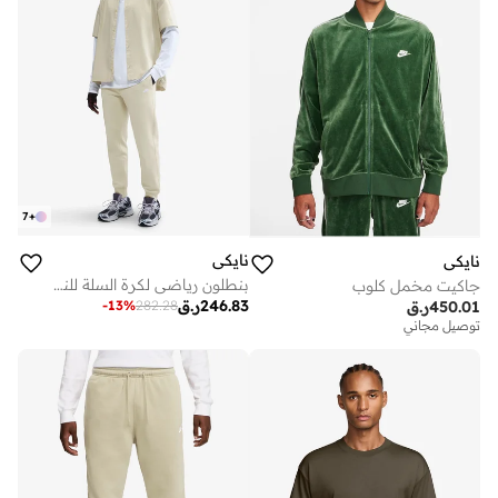
7
+
نايكي
نايكي
بنطلون رياضي لكرة السلة للنادي
جاكيت مخمل كلوب
246.83
ر.ق
-
13
%
282.28
450.01
ر.ق
توصيل مجاني