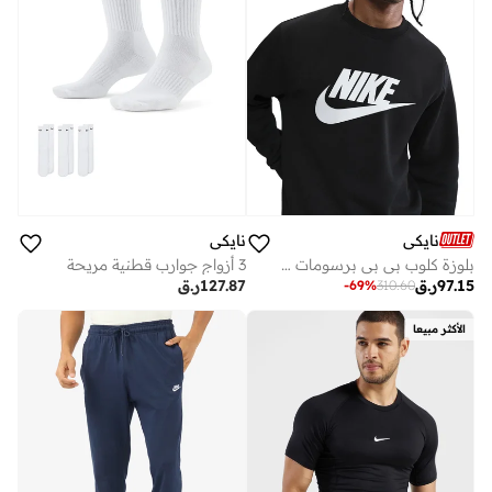
نايكي
نايكي
بلوزة كلوب بي بي برسومات بياقة دائرية
3 أزواج جوارب قطنية مريحة
97.15
ر.ق
127.87
ر.ق
-
69
%
310.60
الأكثر مبيعا