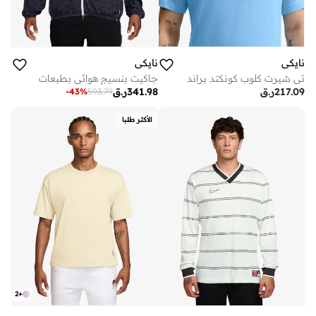
نايكي
نايكي
تي شيرت كلوب كونكتد براند
جاكيت بنسيج هوائي بطبعات
217.09
ر.ق
341.98
ر.ق
-
43
%
593.79
الأكثر طلبا
2
+