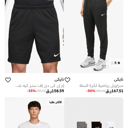
)
1
(
5
نايكي
نايكي
سراويل رياضية لكرة السلة
إم إن كي دي إف ستر كيه شورت كيه زد
167.51
ر.ق
158.59
ر.ق
-
33
%
235.07
-
30
%
236.02
الأكثر طلبا