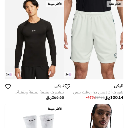
الأكثر طلبا
الأكثر مبيعا
2
+
2
+
نايكي
نايكي
شورت أكاديمي دراي-فِت بلس
تيشيرت بقصة ضيقة وتقنية دراي فيت
100.14
ر.ق
266.63
ر.ق
-
47
%
187.86
الأكثر مبيعا