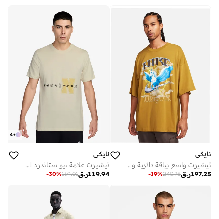
4
+
نايكي
نايكي
تيشيرت واسع بياقة دائرية وشعار
تيشيرت علامة نيو ستاندرد للاحتفال
197.25
ر.ق
119.94
ر.ق
-
30
%
169.01
-
19
%
240.75