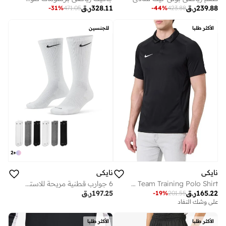
239.88
ر.ق
328.11
ر.ق
-
31
%
471.05
-
44
%
423.88
الأكثر طلبا
للجنسين
2
+
نايكي
نايكي
Nike Team Training Polo Shirt
6 جوارب قطنية مريحة للاستخدام اليومي
165.22
ر.ق
197.25
ر.ق
-
19
%
201.55
على وشك النفاد
الأكثر طلبا
الأكثر طلبا