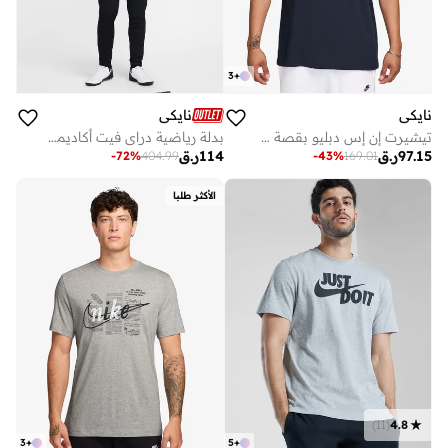
3
+
نايكي
نايكي
تيشيرت إن إس دبليو بقصة فضفاضة
بدلة رياضية دراي فيت أكاديمي 25
97.15
ر.ق
114
ر.ق
-
72
%
404.99
-
43
%
169.01
الأكثر طلبا
)
11
(
4.8
3
+
5
+