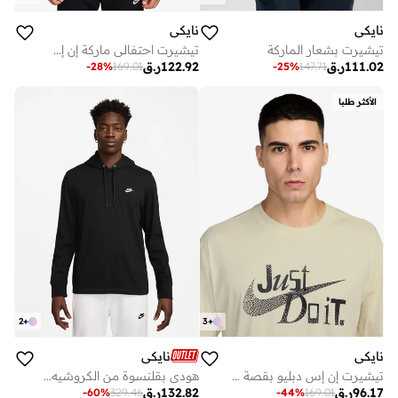
نايكي
نايكي
تيشيرت بشعار الماركة
تيشيرت احتفالي ماركة إن إس دبليو ستاندرد
111.02
ر.ق
122.92
ر.ق
-
28
%
169.01
-
25
%
147.71
الأكثر طلبا
2
+
3
+
نايكي
نايكي
تيشيرت إن إس دبليو بقصة فضفاضة
هودي بقلنسوة من الكروشيه للنادي
96.17
ر.ق
132.82
ر.ق
-
60
%
329.46
-
44
%
169.01