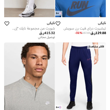
6
+
نايكي
نايكي
تيشيرت دراي فيت رن سويش
شورت من مجموعة نايك *إن بي إيه
129.88
ر.ق
415.32
ر.ق
-
31
%
187.86
توصيل مجاني
الأكثر مشاهدة
6
+