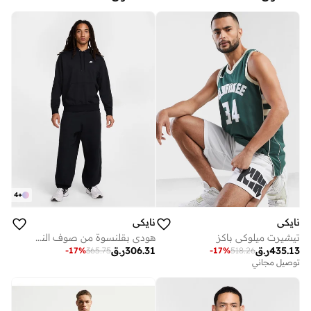
4
+
نايكي
نايكي
تيشيرت ميلوكي باكز
هودي بقلنسوة من صوف النادي
435.13
ر.ق
306.31
ر.ق
-
17
%
365.75
-
17
%
518.26
توصيل مجاني