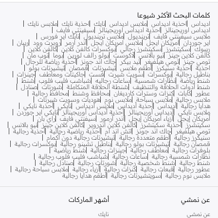
كلمات البحث الأكثر شيوعا
اديداس
احذية اديداس
ملابس اديداس
نايك
احذية نايك
ملابس نايك
اديداس اوريجينالز
احذية اديداس اوريجينالز
سيفينتي فايف
ملابس سيفينتي فايف
ترينديول
ملابس ترينديول
نايك اير فورس
اير جوردان
امريكان ايجل
ملابس امريكان ايجل
اندر ارمر
روبرت وود
ريبان
ريبوك
سكيتشرز
سكيتشرز رجالي
بوكسرات كالفن كلاين
كالفن كلاين
كالفن كلاين جينز
نيو بالانس
لاكوست
بولو رالف لورين
بوما
توب مان
تومي جينز
تومي هيلفيغر
تيد بيكر
جاك اند جونز
أحذية رياضة للرجال
احذية
احذية سنيكرز
أطقم ملابس
تيشيرتات
قمصان
تيشيرتات بولو
بناطيل رجالية
بوكسرات
سويت شيرت
فست
جاكيتات ومعاطف
جينزات
شنط رياضة
نظارات شمسية
ساعات رجاليه
شباشب فليب فلوب
شنط
شنط أدوات الحلاقة والتنظيف
شنطة الحلاقة المتكاملة
شورتات
صنادل
عطور
كابات
كنزات وسترات كارديغان
محافظ وشنط
محافظ رجالية
ملابس رجالية
ملابس سباحة
ملابس نوم
هوديات وسويت شيرتات
هدايا رجالية
أديداس
أحذية أديداس
ملابس أديداس
نايكي
أحذبة نايكي
ملابس نايكي
أديداس أوريجينالز
أحذية أديداس أوريجينالز
نايكي اير جوردن
أمريكان إيجل
أزياء أمريكان إيجل
أندر آرمور
سيفنتي فايف
راي بان
سكيتشرز
أحذية سكيتشرز
كالفن كلاين اندروير
كالفن كلاين جينز
نيو بالانس
تومي هيلفيغر
جاك اند جونز
اتش اند ام
أحذية رياضية رجالية
أحذية رجالية
سنيكرز رجالية
أطقم متعددة رجالية
تيشيرتات رجالية دون أكمام
قمصان رجالية
تيشيرتات بولو رجالية
بناطيل تشينو رجالية
بوكسرات رجالية
بلوفرات رجالية
معاطف رجالية
جينزات رجالية
شنط رياضية
نظارات شمسية رجالية
ساعات رجالية
شباشب فليب فلوب رجالية
شنط رجالية
شنط شخصية رجالية
شورتات رجالية
صنادل رجالية
عطور رجالية
قبعات رجالية
كنزات رجالية
أزياء رجالية
ملابس سباحة رجالية
ملابس نوم رجالية
سويتشيرتات رجالية
أطقم هدايا رجالية
عن نمشي
أشهر الماركات
عن نمشي
نايك