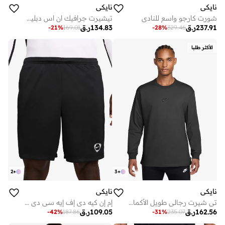
نايكي
نايكي
شورت كارجو واسع للنادي
تيشيرت جرافيك ان اس دبليو كور
237.91
ر.ق
134.83
ر.ق
-
21
%
169.01
-
28
%
329.46
الأكثر طلبا
2
+
3
+
نايكي
نايكي
تي شيرت رجالي طويل الأكمام أساسي مستدام
إم إن كيه دي إف إيه سي دي بلس شورت جي إكس إتش بي آر
162.56
ر.ق
109.05
ر.ق
-
42
%
187.86
-
31
%
235.07