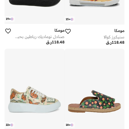
19
+
15
+
مومكا
مومكا
صنادل نوماديك رباطين بحبل أسود
سنيكرز كوالا
118.48
ر.ق
118.48
ر.ق
22
+
18
+