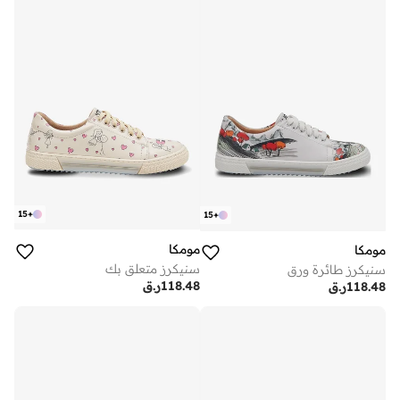
15
+
15
+
مومكا
مومكا
سنيكرز متعلق بك
سنيكرز طائرة ورق
118.48
ر.ق
118.48
ر.ق