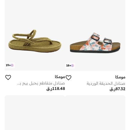
19
+
18
+
مومكا
مومكا
صنادل متقاطع بحبل بيج بستو
صنادل الحديقة الوردية
118.48
ر.ق
87.32
ر.ق