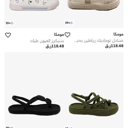
19
+
15
+
مومكا
مومكا
صنادل نوماديك رباطين بحبل أبيض عاجي
سنيكرز العيون عليك
118.48
ر.ق
118.48
ر.ق
19
+