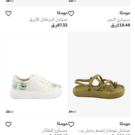
18
+
22
+
مومكا
مومكا
سنيكرز النمر
صنادل البرتغال الأزرق
118.48
ر.ق
87.32
ر.ق
22
+
19
+
مومكا
مومكا
صنادل نومادز إصبع بحبل بيج بستو
سنيكرز الطائر