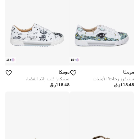
15
+
15
+
مومكا
مومكا
سنيكرز زجاجة الأمنيات
سنيكرز كلـب رائد الفضاء
118.48
ر.ق
118.48
ر.ق