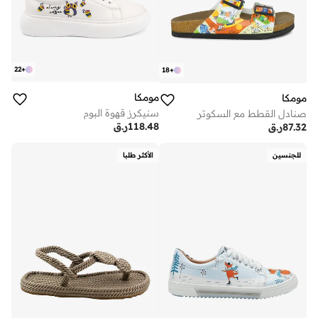
22
+
18
+
مومكا
مومكا
سنيكرز قهوة البوم
صنادل القطط مع السكوتر
118.48
ر.ق
87.32
ر.ق
للجنسين
الأكثر طلبا