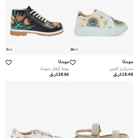
5
+
22
+
مومكا
مومكا
سنيكرز العين
بوط أزهار سوداء
118.48
ر.ق
128.86
ر.ق