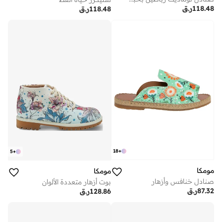
118.48
ر.ق
118.48
ر.ق
18
+
5
+
مومكا
مومكا
صنادل خنافس وأزهار
بوت أزهار متعددة الألوان
87.32
ر.ق
128.86
ر.ق