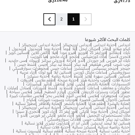
118.48
ر.ق
97.73
ر.ق
2
1
كلمات البحث الأكثر شيوعا
اديداس
احذية اديداس
اديداس اوريجينالز
احذية اديداس اوريجينالز
كيكو ميلانو
إيفانز
امريكان ايجل
ايلا
بوما
احذية بوما
ترينديول
ترينديول
نايك
ديفاكتو
فورايفر 21
فوريو
فيرو مودا
فيلا
كالفن كلاين
فساتين كويز
لانجري لاسنزا
ماك كوزمتيكس
مانجو
ازياء مانجو
هيا كلوزيت
نايك اير فورس
اير جوردان
الدو
خزانة
دوروثي بيركنز
ريبوك
مس جايديد
توب شوب
تومي هيلفيغر
تيد بيكر
شنط تيد بيكر
جيس
شنط جيس
جينجر
جينجر بيسيكس
سكيتشرز
ساعات جيس
مجوهرات سوارفسكي
سواروفسكي
ساعات مايكل كورس
فساتين ايلا
نيو لوك
أزياء عربية
فساتين
فساتين سهرة
بلايز
شنط
احذية رياضة
احذية سنيكرز
احذية فلات
كعوب واحذية هيلز
احذية مريحة
اطقم ملابس
افرولات
اكسسوارات
العناية بالشعر
بكيني
بلايز
بناطيل
تنانير
تيشيرتات
جاكيتات و معاطف
ساعات
شموع
شنط يد
شنط
شورتات
صنادل
عبايات
عطور
كنزات وسترات كارديغان
لانجري
لوازم المطبخ
ليقنز
ملابس سباحة
جينزات
مجوهرات
ملابس
ملابس النوم
ملابس بحر
ملابس مقاسات كبيرة
فساتين كاجوال
فساتين قصيرة
هوديات وسويت شيرتات
مكياج
العناية بالبشرة
أطقم هدايا
العناية بالشعر
العناية بالأظافر
عطور نسائية
أديداس
أحذية أديداس
أديداس أوريجينالز
أحذية أديداس أوريجينالز
أمريكان إيجل
أحذية بوما
نايكي
فور إيفر 21
أزياء كويز
لانجري لا سينزا
ماك لمستحضرات التجميل
مانغو
أزياء مانغو
نايكي اير فورس
ألدو
حقائب تيد بيكر
حقائب جيس
قلادات سواروفسكي
فساتين ايلا ليمتد ايديشن
اتش اند ام
شارلوت تيلبري
بلايز نسائية
أحذية رياضية نسائية
سنيكرز نسائية
أحذية فلات نسائية
أحذية بكعب نسائية
أحذية مريحة نسائية
أطقم نسائية
بليسوت نسائية
اكسسوارات نسائية
منتجات عناية بالشعر نسائية
بيكيني نسائية