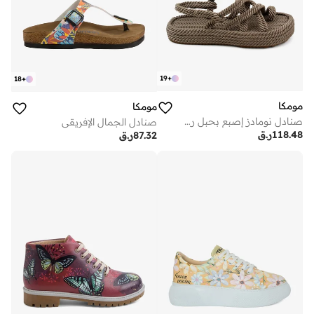
19
+
18
+
مومكا
مومكا
صنادل نومادز إصبع بحبل رملي
صنادل الجمال الإفريقي
118.48
ر.ق
87.32
ر.ق