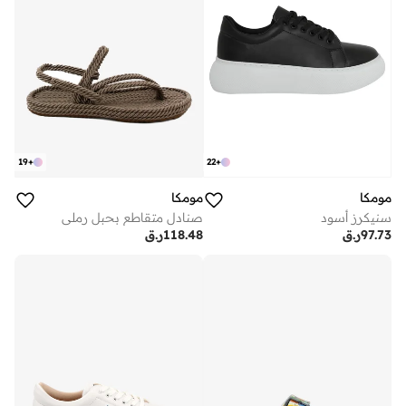
19
+
22
+
مومكا
مومكا
سنيكرز أسود
صنادل متقاطع بحبل رملي
97.73
ر.ق
118.48
ر.ق