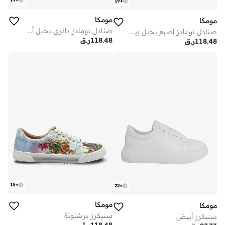
19
+
مومكا
مومكا
صنادل نومادز دائري بحبل أسود
صنادل نومادز إصبع بحبل بيج خاكي
118.48
ر.ق
118.48
ر.ق
15
+
22
+
مومكا
مومكا
سنيكرز برشلونة
سنيكرز أبيض