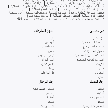
بناطيل نسائية
تنانير نسائية
تيشيرتات نسائية
جاكيتات نسائية
ساعات نسائية
شموع معطرة
حقائب يد
حقائب نسائية
شورتات نسائية
صنادل نسائية
جينزات كالفن كلاين
المطبخ
ليقنز نسائية
ملابس سباحة قطعة واحدة
جينزات نسائية
مجوهرات نسائية
أزياء نسائية
ملابس نوم نسائية
ملابس شاطئ نسائية
أزياء مقاسات كبيرة
فساتين عصرية مريحة
سويتشيرتات نسائية
أطقم هدايا نسائية
أظافر
عن نمشي
أشهر الماركات
عن نمشي
نايك
سياسة الخصوصية
أديداس
سياسة الاسترجاع
نيو بالانس
حقوق المستهلك
جس
المملكة العربية السعودية
تومي هيلفيغر
الإمارات العربية المتحدة
اتش اند ام
الكويت
كالفن كلاين
قطر
بوما
البحرين
كل الماركات
عمان
أزياء النساء
أزياء الرجال
ملابس
تسوق حسب الفئة
أحذية
ملابس
اكسسوارات
أحذية
شنط
شنط
المجموعة الرياضية
اكسسوارات