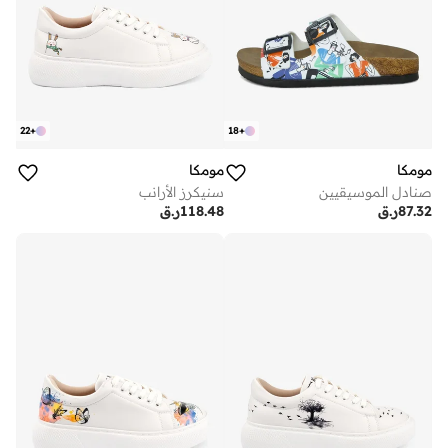
22
+
18
+
مومكا
مومكا
صنادل الموسيقيين
سنيكرز الأرانب
87.32
ر.ق
118.48
ر.ق