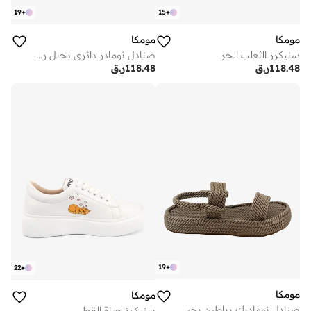
19
+
15
+
مومكا
مومكا
سنيكرز الثعلب الحر
صنادل نومادز دائري بحبل رملي
118.48
ر.ق
118.48
ر.ق
19
+
22
+
مومكا
مومكا
صنادل نوماديك رباطين بحبل رملي
سنيكرز حياة القط