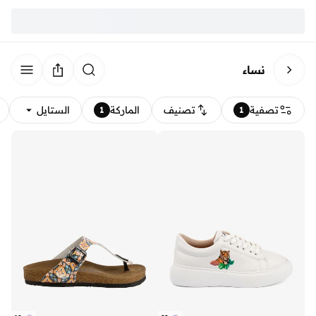
نساء
تصفية
تصنيف
الماركة
الستايل
1
1