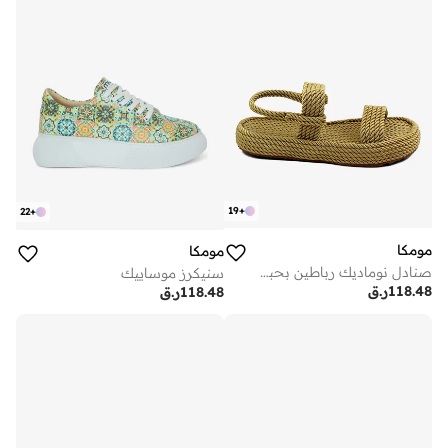
19
+
22
+
مومكا
مومكا
صنادل نوماديك رباطين بحبل بيج بستو
سنيكرز موساييك
118.48
ر.ق
118.48
ر.ق