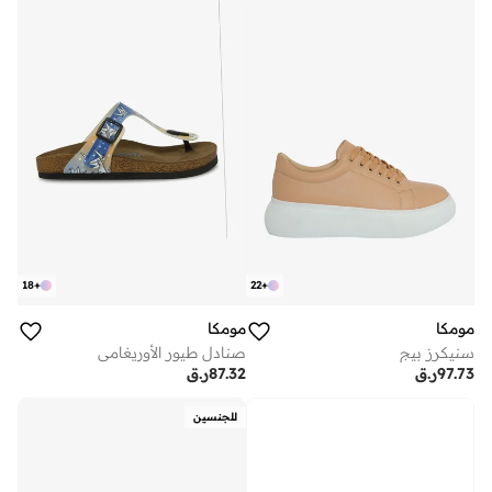
18
+
22
+
مومكا
مومكا
سنيكرز بيج
صنادل طيور الأوريغامي
97.73
ر.ق
87.32
ر.ق
للجنسين