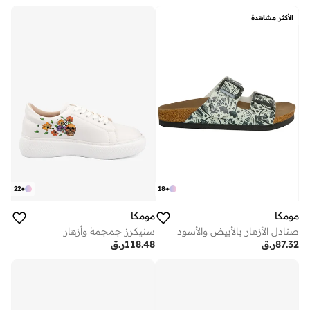
الأكثر مشاهدة
22
+
18
+
مومكا
مومكا
صنادل الأزهار بالأبيض والأسود
سنيكرز جمجمة وأزهار
87.32
ر.ق
118.48
ر.ق