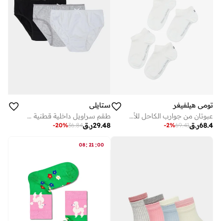
تومي هيلفيغر
ستايلي
عبوتان من جوارب الكاحل للأطفال
طقم سراويل داخلية قطنية من 3 قطع بتفاصيل فيونكة للمراهقات
68.4
ر.ق
29.48
ر.ق
-
20
%
36.84
-
2
%
69.41
:
:
08
21
00