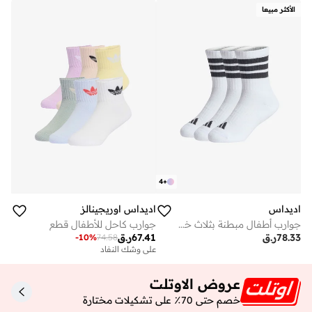
الأكثر مبيعا
4
+
اديداس
اديداس اوريجينالز
جوارب أطفال مبطنة بثلاث خطوط عبوة من
جوارب كاحل للأطفال قطع
78.33
ر.ق
67.41
ر.ق
-
10
%
74.58
على وشك النفاد
عروض الاوتلت
خصم حتى 70٪ على تشكيلات مختارة