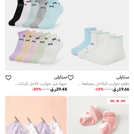
ستايلي
ستايلي
طقم جوارب للكاحل مضلعة من 5 قطع للبنات
عبوة من جوارب كاحل للبنات بفيونكة
19.66
ر.ق
29.48
ر.ق
-
20
%
36.84
-
12
%
22.09
:
:
08
21
00