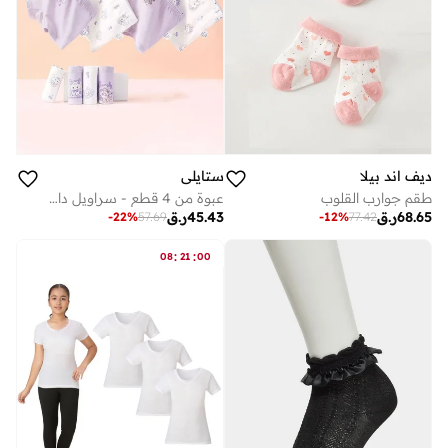
ستايلي
ديف اند بيلا
عبوة من 4 قطع - سراويل داخلية قطنية مطبوعة للبنات
طقم جوارب القلوب
45.43
ر.ق
68.65
ر.ق
-
22
%
57.69
-
12
%
77.42
:
:
08
21
00