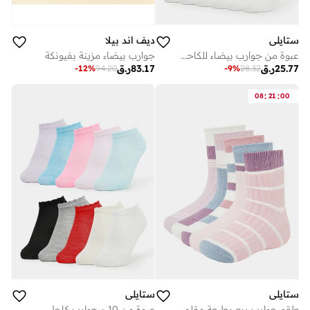
ستايلي
ديف اند بيلا
عبوة من جوارب بيضاء للكاحل للبنات
جوارب بيضاء مزينة بفيونكة
25.77
ر.ق
83.17
ر.ق
-
9
%
28.32
-
12
%
94.20
:
:
08
21
00
ستايلي
ستايلي
طقم جوارب ربع بطبعة مقلمة للبنات - 5 قطع
عبوة من 10 - جوارب كاحل سادة