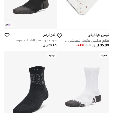
2
+
اندر ارمر
تومي هيلفيغر
جوارب رياضية للشباب عبوة من قطع
طقم بيكيني بشعار قطعتين للأطفال
98.13
ر.ق
105.09
ر.ق
-
24
%
137.85
جديد
جديد