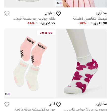
2
+
ستايلي
ستايلي
فيست بتفاصيل مُضلعة
طقم جوارب ربع بطبعة فيونكة من 5 قطع للفتيات
15.98
ر.ق
31.92
ر.ق
-
14
%
36.84
-
28
%
22.09
:
:
08
21
00
2
+
ستايلي
فانز
مجموعة من 5 جوارب كاحل قطن
جوارب كلاسيكية بياقة دائرية