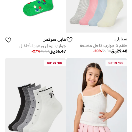
ستايلي
هابي سوكس
طقم 5 جوارب كاحل مضلعة
جوارب بودل وزهور للأطفال
29.48
ر.ق
-
20
%
36.84
36.47
ر.ق
-
27
%
49.94
:
:
:
:
08
21
00
08
21
00