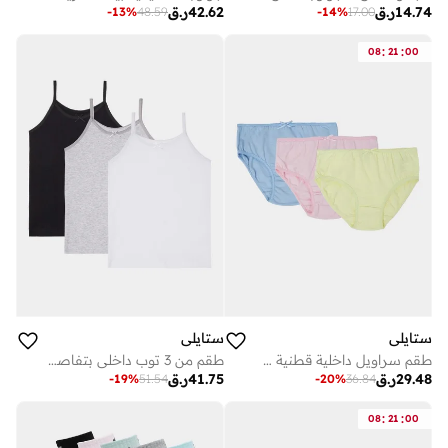
14.74
ر.ق
42.62
ر.ق
-
13
%
48.59
-
14
%
17.00
:
:
08
21
00
ستايلي
ستايلي
طقم سراويل داخلية قطنية من 3 قطع بتفاصيل فيونكة للمراهقات
طقم من 3 توب داخلي بتفاصيل فيونكة وحمالات مطاطية للبنات
29.48
ر.ق
41.75
ر.ق
-
19
%
51.54
-
20
%
36.84
:
:
08
21
00