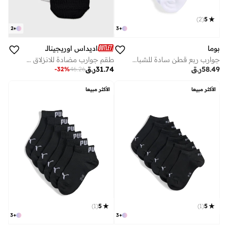
)
2
(
5
2
+
3
+
بوما
اديداس اوريجينالز
جوارب ربع قطن سادة للشباب 3 قطع
طقم جوارب مضادة للانزلاق مكون من قطعتين
58.49
ر.ق
31.74
ر.ق
-
32
%
46.26
الأكثر مبيعا
الأكثر مبيعا
)
1
(
5
)
1
(
5
3
+
3
+