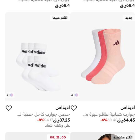
68.4
ر.ق
68.4
ر.ق
جديد
الأكثر مبيعا
2
+
3
+
اديداس
اديداس
جوارب شبابية طاقم عبوة من قطع
خمس جوارب كاحل خطية للأطفال
64.43
ر.ق
87.25
ر.ق
-
8
%
94.17
-
6
%
68.40
على وشك النفاد
:
:
الأكثر مشاهدة
00
21
08