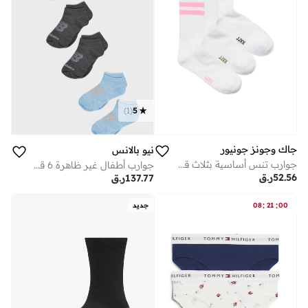
)
1
(
5
جاك وجونز جونيور
نيو بالانس
جوارب تنس أساسية بثلاث قطع للشباب
جوارب أطفال غير ظاهرة 6 قطع محبوكة
52.56
ر.ق
137.77
ر.ق
:
:
00
21
08
جديد