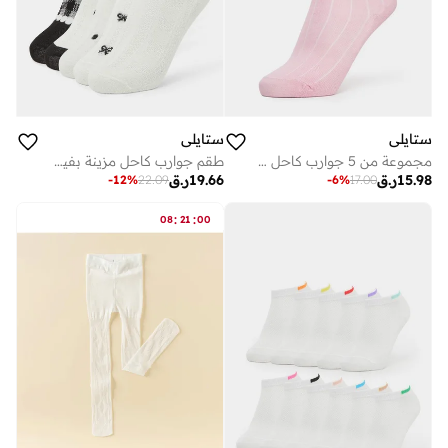
ستايلي
ستايلي
مجموعة من 5 جوارب كاحل قطن
طقم جوارب كاحل مزينة بفيونكة - 5 قطع
15.98
ر.ق
19.66
ر.ق
-
12
%
22.09
-
6
%
17.00
:
:
08
21
00