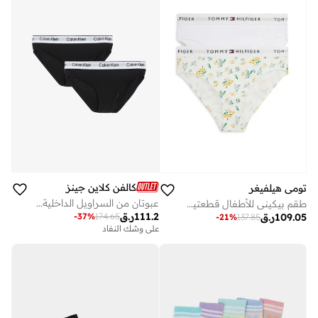
كالفن كلاين جينز
تومي هيلفيغر
عبوتان من السراويل الداخلية للشباب
طقم بيكيني للأطفال قطعتين بشعار
111.2
ر.ق
-
37
%
174.65
109.05
ر.ق
-
21
%
137.85
على وشك النفاد