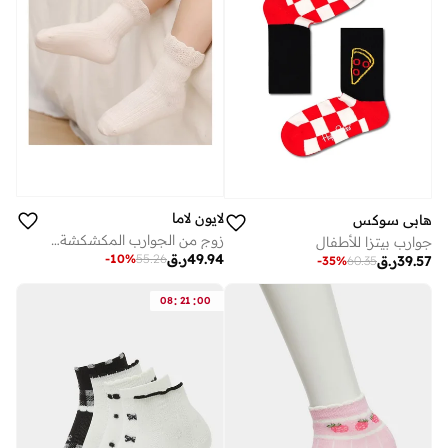
لايون لاما
هابي سوكس
زوج من الجوارب المكشكشة للأطفال الصغار مع قبضة مضادة للانزلاق للأطفال حديثي الولادة، جوارب لطيفة مكشكشة للكاحل للأطفال الرضع،
جوارب بيتزا للأطفال
49.94
ر.ق
-
10
%
55.26
39.57
ر.ق
-
35
%
60.35
:
:
08
21
00