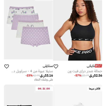
نايكي
ستايلي
حمالة صدر دراي فيت ون
ستيلا عبوة من 4 - سراويل داخلية مطبوعة برسوم كرتونية
52.56
ر.ق
33.16
ر.ق
-
23
%
42.95
-
57
%
121.79
على وشك النفاد
:
:
الأكثر مبيعا
00
21
08