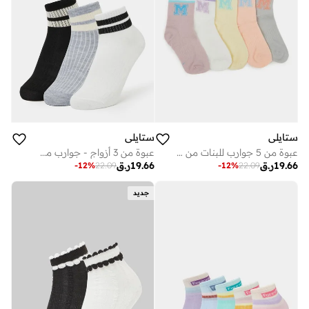
ستايلي
ستايلي
عبوة من 5 جوارب للبنات من مزيج القطن بتفاصيل حروف
عبوة من 3 أزواج - جوارب مخططة بمزيج القطن للبنات
19.66
ر.ق
19.66
ر.ق
-
12
%
22.09
-
12
%
22.09
جديد