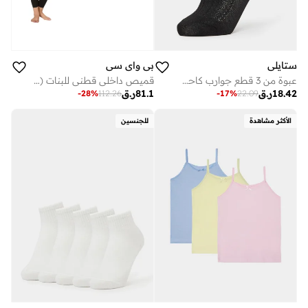
ستايلي
بي واي سي
عبوة من 3 قطع جوارب كاحل بكشكش
قميص داخلي قطني للبنات (عبوة من 3 قطع) - أبيض
18.42
ر.ق
81.1
ر.ق
-
28
%
112.26
-
17
%
22.09
الأكثر مشاهدة
للجنسين