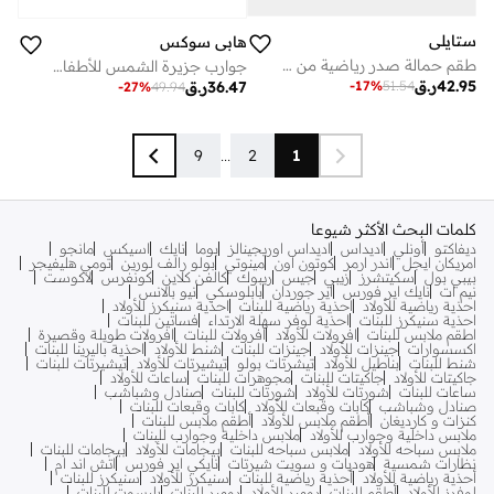
ستايلي
هابي سوكس
طقم حمالة صدر رياضية من 3 قطع بأشرطة وخصر مطاطي للفتيات
جوارب جزيرة الشمس للأطفال
42.95
ر.ق
-
17
%
51.54
36.47
ر.ق
-
27
%
49.94
9
...
2
1
كلمات البحث الأكثر شيوعا
ديفاكتو
أونلي
اديداس
اديداس اوريجينالز
بوما
نايك
اسيكس
مانجو
امريكان ايجل
اندر ارمر
كوتون اون
مينوتي
بولو رالف لورين
تومي هليفيجر
بيبي بول
سكيتشرز
زيبي
جيس
ريبوك
كالفن كلاين
كونفرس
لاكوست
نيم ات
نايك اير فورس
اير جوردان
بابلوسكي
نيو بالانس
احذية رياضية للأولاد
احذية رياضية للبنات
احذية سنيكرز للأولاد
احذية سنيكرز للبنات
احذية لوفر سهلة الارتداء
فساتين للبنات
اطقم ملابس للبنات
افرولات للأولاد
افرولات للبنات
افرولات طويلة وقصيرة
اكسسوارات
جينزات للأولاد
جينزات للبنات
شنط للأولاد
احذية باليرينا للبنات
شنط للبنات
بناطيل للأولاد
تيشرتات بولو
تيشيرتات للأولاد
تيشيرتات للبنات
جاكيتات للأولاد
جاكيتات للبنات
مجوهرات للبنات
ساعات للأولاد
ساعات للبنات
شورتات للأولاد
شورتات للبنات
صنادل وشباشب
صنادل وشباشب
كابات وقبعات للأولاد
كابات وقبعات للبنات
كنزات و كارديغان
أطقم ملابس للأولاد
أطقم ملابس للبنات
ملابس داخلية وجوارب للأولاد
ملابس داخلية وجوارب للبنات
ملابس سباحه للأولاد
ملابس سباحه للبنات
بيجامات للأولاد
بيجامات للبنات
نظارات شمسية
هوديات و سويت شيرتات
نايكي اير فورس
اتش اند ام
أحذية رياضية للأولاد
أحذية رياضية للبنات
سنيكرز للأولاد
سنيكرز للبنات
لوفرز للأولاد
أطقم للبنات
رومبر للأولاد
رومبر للبنات
بليسوت للبنات