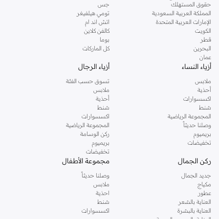
حقوق المستهلك
جس
المملكة العربية السعودية
تومي هيلفيغر
الإمارات العربية المتحدة
اتش اند ام
الكويت
كالفن كلاين
قطر
بوما
البحرين
كل الماركات
عمان
أزياء النساء
أزياء الرجال
ملابس
تسوق حسب الفئة
أحذية
ملابس
اكسسوارات
أحذية
شنط
شنط
المجموعة الرياضية
اكسسوارات
وصلنا حديثاً
المجموعة الرياضية
بريميوم
ركن الوسامة
تخفيضات
بريميوم
تخفيضات
ركن الجمال
مجموعة الأطفال
جديد الجمال
وصلنا حديثاً
مكياج
ملابس
عطور
احذية
العناية بالشعر
شنط
العناية بالبشرة
اكسسوارات