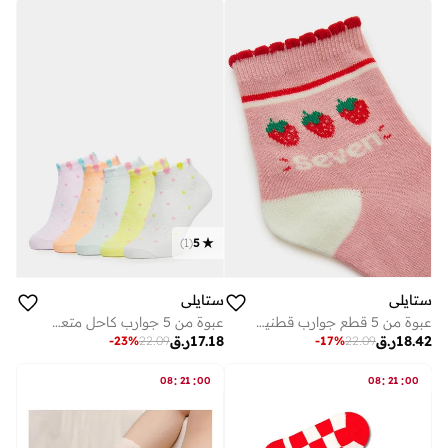
)
1
(
5
ستايلي
ستايلي
عبوة من 5 قطع جوارب قطنية بطبعة كرز
عبوة من 5 جوارب كاحل متعددة الألوان للبنات
18.42
ر.ق
17.18
ر.ق
-
23
%
22.09
-
17
%
22.09
:
:
:
:
08
21
00
08
21
00