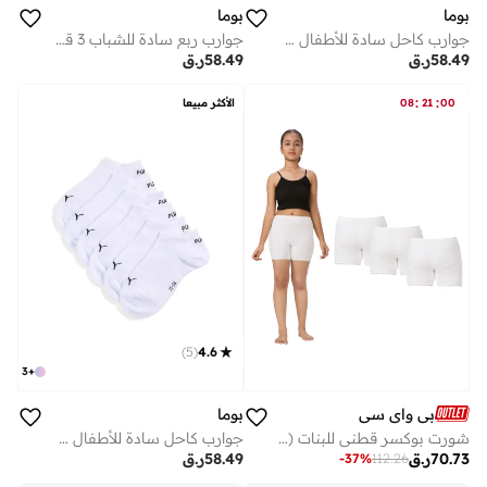
بوما
بوما
جوارب كاحل سادة للأطفال 3 قطع
جوارب ربع سادة للشباب 3 قطع
58.49
ر.ق
58.49
ر.ق
:
:
00
21
08
الأكثر مبيعا
)
5
(
4.6
3
+
بي واي سي
بوما
شورت بوكسر قطني للبنات (عبوة من 3 قطع) - أبيض
جوارب كاحل سادة للأطفال 3 قطع
70.73
ر.ق
58.49
ر.ق
-
37
%
112.26