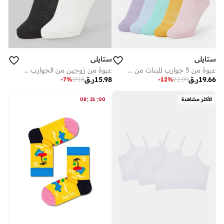
ستايلي
ستايلي
عبوة من 5 جوارب للبنات من مزيج القطن مخططة
عبوة من زوجين من الجوارب للبنات بحواف متموجة
19.66
ر.ق
15.98
ر.ق
-
7
%
17.18
-
12
%
22.09
:
:
الأكثر مشاهدة
00
21
08