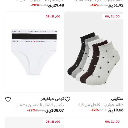
31.92
ر.ق
29.48
ر.ق
-
20
%
36.84
-
14
%
36.84
:
:
:
:
08
21
00
08
21
00
ستايلي
تومي هيلفيغر
طقم جوارب للكاحل من 5 قطع بنقشة نقاط بولكا للفتيات
بكيني أطفال قطعتين بشعار الماركة
19.66
ر.ق
-
12
%
22.09
108.07
ر.ق
-
29
%
151.68
:
:
:
:
08
21
00
08
21
00