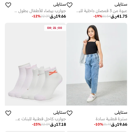
ستايلي
ستايلي
عبوة من 3 قمصان داخلية للبنات بتفاصيل فيونكة وأحزمة مطاطية
جوارب بيضاء للأطفال بطول الكاحل
41.75
ر.ق
19.66
ر.ق
-
12
%
22.09
-
19
%
51.54
:
:
08
21
00
ستايلي
ستايلي
سترة قطنية سادة
جوارب كاحل قطنية للبنات عبوة من 5 - أبيض
19.66
ر.ق
17.18
ر.ق
-
23
%
22.09
-
10
%
21.73