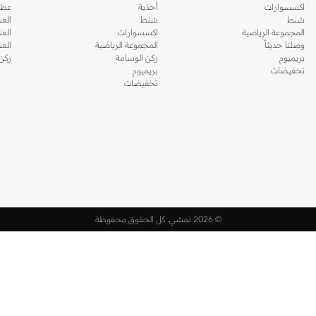
اكسسوارات
أحذية
عطو
شنط
شنط
العن
المجموعة الرياضية
اكسسوارات
العن
وصلنا حديثاً
المجموعة الرياضية
الع
بريميوم
ركن الوسامة
ركن
تخفيضات
بريميوم
تخفيضات
©
2026 نمشي. كل الحقوق محفوظة