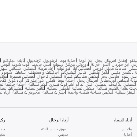
لانو
إيفانز
امريكان ايجل
ايلا
بوما
احذية بوما
ترينديول
ترينديول
نايك
ديفاكتو
ف
رس
اير جوردان
الدو
خزانة
دوروثي بيركنز
ريبوك
مس جايديد
توب شوب
تومي ه
سكي
ساعات مايكل كورس
فساتين ايلا
نيو لوك
أزياء عربية
فساتين
فساتين سهرة
ية بالشعر
بكيني
بلايز
بناطيل
تنانير
تيشيرتات
جاكيتات و معاطف
ساعات
شموع
بس النوم
ملابس بحر
ملابس مقاسات كبيرة
فساتين كاجوال
فساتين قصيرة
هودي
ذية أديداس أوريجينالز
أمريكان إيجل
أحذية بوما
نايكي
فور إيفر 21
أزياء كويز
لانج
فساتين ايلا ليمتد ايديشن
اتش اند ام
شارلوت تيلبري
بلايز نسائية
أحذية رياضية نس
جات عناية بالشعر نسائية
بيكيني نسائية
بناطيل نسائية
تنانير نسائية
تيشيرتات نسائ
ليقنز نسائية
ملابس سباحة قطعة واحدة
جينزات نسائية
مجوهرات نسائية
أزياء ن
أزياء النساء
أزياء الرجال
ركن
ملابس
تسوق حسب الفئة
جدي
أحذية
ملابس
مكي