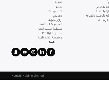
ر
احذية
اية بالشعر
شنط
اية بالبشرة
اكسسوارات
ناية بالجسم والصحة
بريميوم
 الوسامة
لوازم منزلية
المجموعة الرياضية
تسوقوا حسب العمر
مجموعة البنات كاملة
مجموعة الأولاد كاملة
تابعنا
Namshi Holding Limited