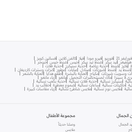
ورايفر 21
فوريو
فيرو مودا
فيلا
كالفن كلاين
فساتين كويز
يلفيغر
تيد بيكر
شنط تيد بيكر
جيس
شنط جيس
جينجر
بلايز
شنط
احذية رياضة
احذية سنيكرز
احذية فلات
شنط يد
شنط
شورتات
صنادل
عبايات
عطور
كنزات وسترات كارديغان
ات وسويت شيرتات
مكياج
العناية بالبشرة
أطقم هدايا
العناية بالشعر
ري لا سينزا
ماك لمستحضرات التجميل
مانغو
أزياء مانغو
ائية
سنيكرز نسائية
أحذية فلات نسائية
أحذية بكعب نسائية
ية
جاكيتات نسائية
ساعات نسائية
شموع معطرة
حقائب يد
سائية
ملابس نوم نسائية
ملابس شاطئ نسائية
أزياء مقاسات كبيرة
 الجمال
مجموعة الأطفال
د الجمال
وصلنا حديثاً
اج
ملابس