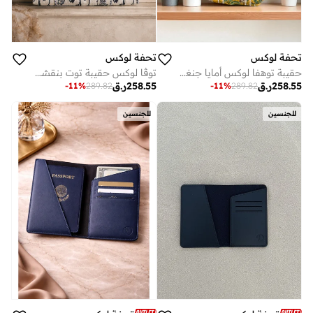
تحفة لوكس
تحفة لوكس
حقيبة توهفا لوكس أمايا جنغل ستيتش من القطن المطبوع يدويًا، حقيبة كتف مبطنة خفيفة الوزن بخياطة متباينة، طباعة نباتية صديقة للبيئة باللون الأخضر الخردلي مصبوغة بالخضروات، حقيبة سفر وشاطئ واسعة
توڤا لوكس حقيبة توت بنقشة الأسماك – حقيبة قطنية مطبوعة يدوياً، تصميم مستوحى من البحر، كبيرة (45.5 × 47.5 × 20 سم)
258.55
ر.ق
258.55
ر.ق
-
11
%
289.82
-
11
%
289.82
للجنسين
للجنسين