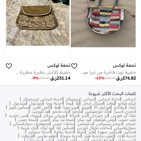
تحفة لوكس
تحفة لوكس
حقيبة توت فاخرة من ثريا موزاييك من تحفة - تطريز مخملي يدوي بخيوط ذهبية وألوان محايدة، تصميم منظم بمقابض عريضة مصنوعة يدويًا، مساحة داخلية واسعة للضروريات اليومية، 29.5 × 42.5 سم
حقيبة كلاتش نظيرة مطرزة من توفه لوكس - حرير برونزي داكن مع تطريز يدوي زهري باللون الذهبي العتيق وحدود مرصعة، تصميم مغلف منظم × سم
276.82
ر.ق
231.14
ر.ق
-
9
%
253.49
-
10
%
305.40
كلمات البحث الأكثر شيوعا
اديداس
احذية اديداس
اديداس اوريجينالز
احذية اديداس اوريجينالز
كيكو ميلانو
إيفانز
امريكان ايجل
ايلا
بوما
احذية بوما
ترينديول
ترينديول
نايك
ديفاكتو
فورايفر 21
فوريو
فيرو مودا
فيلا
كالفن كلاين
فساتين كويز
لانجري لاسنزا
ماك كوزمتيكس
مانجو
ازياء مانجو
هيا كلوزيت
نايك اير فورس
اير جوردان
الدو
خزانة
دوروثي بيركنز
ريبوك
مس جايديد
توب شوب
تومي هيلفيغر
تيد بيكر
شنط تيد بيكر
جيس
شنط جيس
جينجر
جينجر بيسيكس
سكيتشرز
ساعات جيس
مجوهرات سوارفسكي
سواروفسكي
ساعات مايكل كورس
فساتين ايلا
نيو لوك
أزياء عربية
فساتين
فساتين سهرة
بلايز
شنط
احذية رياضة
احذية سنيكرز
احذية فلات
كعوب واحذية هيلز
احذية مريحة
اطقم ملابس
افرولات
اكسسوارات
العناية بالشعر
بكيني
بلايز
بناطيل
تنانير
تيشيرتات