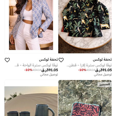
تحفة لوكس
تحفة لوكس
توڤا لوكس سترة إلارا – قطن مطبوع يدوياً (متوسط 69 × 48 سم) | سترة حرفية للجنسين
توڤا لوكس سترة الواحة – قطن مطبوع يدوياً (كبير 50 × 70 سم) | سترة حرفية للجنسين
391.05
ر.ق
391.05
ر.ق
-
10
%
434.14
-
10
%
434.14
توصيل مجاني
توصيل مجاني
للجنسين