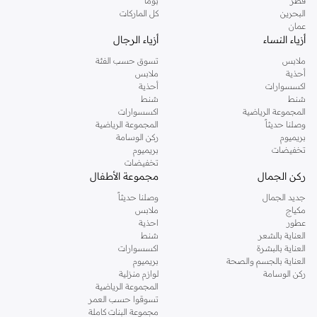
قطر
بوما
البحرين
كل الماركات
عمان
أزياء النساء
أزياء الرجال
ملابس
تسوق حسب الفئة
أحذية
ملابس
اكسسوارات
أحذية
شنط
شنط
المجموعة الرياضية
اكسسوارات
وصلنا حديثاً
المجموعة الرياضية
بريميوم
ركن الوسامة
تخفيضات
بريميوم
تخفيضات
ركن الجمال
مجموعة الأطفال
جديد الجمال
وصلنا حديثاً
مكياج
ملابس
عطور
احذية
العناية بالشعر
شنط
العناية بالبشرة
اكسسوارات
العناية بالجسم والصحة
بريميوم
ركن الوسامة
لوازم منزلية
المجموعة الرياضية
تسوقوا حسب العمر
مجموعة البنات كاملة