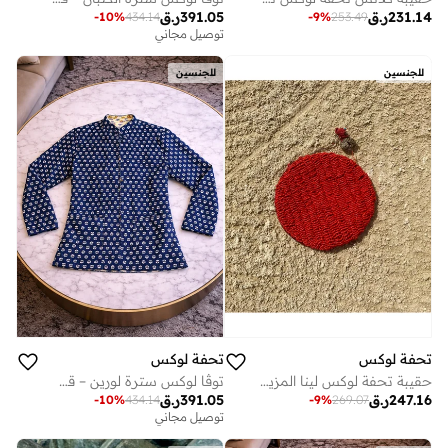
391.05
ر.ق
231.14
ر.ق
-
10
%
434.14
-
9
%
253.49
توصيل مجاني
للجنسين
للجنسين
تحفة لوكس
تحفة لوكس
حقيبة تحفة لوكس لينا المزينة بالخرز - حقيبة يد دائرية حمراء لامعة | مطرزة يدويًا بالكامل بخرز البذور، بتصميم دائري وتفاصيل شرابة (18.5 × 19 سم)
توڤا لوكس سترة لورين – قطن مطبوع يدوياً (متوسط 69 × 48 سم) | سترة حرفية للجنسين
247.16
ر.ق
391.05
ر.ق
-
9
%
269.07
-
10
%
434.14
توصيل مجاني