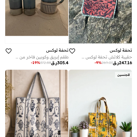
تحفة لوكس
تحفة لوكس
حقيبة كلاتش تحفة لوكس سلمى من كرمة العنب - تطريز يدوي على شكل كرمة قرمزية على قاعدة من الخرز الأسود مع حافة من الساتان المكشكش، بتصميم مربع منظم، 18 × 18 سم
طقم إبريق وكوبين فاخر من توفه لوكس مستوحى من البحر والأرض مصنوع يدوياً
247.16
ر.ق
305.4
ر.ق
-
19
%
372.88
-
9
%
269.07
للجنسين