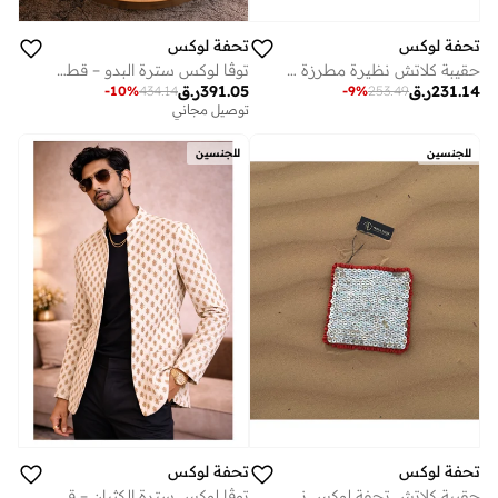
تحفة لوكس
تحفة لوكس
حقيبة كلاتش نظيرة مطرزة من توفه لوكس - حرير برونزي داكن مع تطريز يدوي زهري باللون الذهبي العتيق وحدود مرصعة، تصميم مغلف منظم × سم
توڤا لوكس سترة البدو – قطن مطبوع يدوياً (كبير 50 × 70 سم) | سترة حرفية للجنسين
231.14
ر.ق
391.05
ر.ق
-
9
%
253.49
-
10
%
434.14
توصيل مجاني
للجنسين
للجنسين
تحفة لوكس
تحفة لوكس
توڤا لوكس سترة الكثبان – قطن مطبوع يدوياً (كبير 50 × 70 سم) | سترة حرفية للجنسين
حقيبة كلاتش تحفة لوكس نور من عرق اللؤلؤ - تصميم مربع مع أقراص من عرق اللؤلؤ مخيطة يدويًا، وحواف من الكشكشة القرمزية، قطعة مسائية رائعة (19 × 19.5 سم)