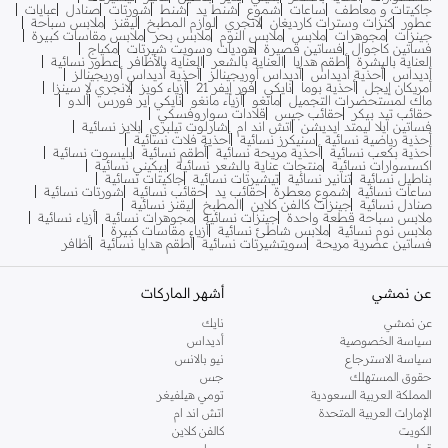
جاكيتات و معاطف
ساعات
شموع
شنط يد
شنط
شورتات
صنادل
عبايات
عطور
كنزات وسترات كارديغان
لانجري
لوازم المطبخ
ليقنز
ملابس سباحة
جينزات
مجوهرات
ملابس
ملابس النوم
ملابس بحر
ملابس مقاسات كبيرة
فساتين كاجوال
فساتين قصيرة
هوديات وسويت شيرتات
مكياج
العناية بالبشرة
أطقم هدايا
العناية بالشعر
العناية بالأظافر
عطور نسائية
أديداس
أحذية أديداس
أديداس أوريجينالز
أحذية أديداس أوريجينالز
أمريكان إيجل
أحذية بوما
نايكي
فور إيفر 21
أزياء كويز
لانجري لا سينزا
ماك لمستحضرات التجميل
مانغو
أزياء مانغو
نايكي اير فورس
ألدو
حقائب تيد بيكر
حقائب جيس
قلادات سواروفسكي
فساتين ايلا ليمتد ايديشن
اتش اند ام
شارلوت تيلبري
بلايز نسائية
أحذية رياضية نسائية
سنيكرز نسائية
أحذية فلات نسائية
أحذية بكعب نسائية
أحذية مريحة نسائية
أطقم نسائية
بليسوت نسائية
اكسسوارات نسائية
منتجات عناية بالشعر نسائية
بيكيني نسائية
بناطيل نسائية
تنانير نسائية
تيشيرتات نسائية
جاكيتات نسائية
ساعات نسائية
شموع معطرة
حقائب يد
حقائب نسائية
شورتات نسائية
صنادل نسائية
جينزات كالفن كلاين
المطبخ
ليقنز نسائية
ملابس سباحة قطعة واحدة
جينزات نسائية
مجوهرات نسائية
أزياء نسائية
ملابس نوم نسائية
ملابس شاطئ نسائية
أزياء مقاسات كبيرة
فساتين عصرية مريحة
سويتشيرتات نسائية
أطقم هدايا نسائية
أظافر
عن نمشي
أشهر الماركات
عن نمشي
نايك
سياسة الخصوصية
أديداس
سياسة الاسترجاع
نيو بالانس
حقوق المستهلك
جس
المملكة العربية السعودية
تومي هيلفيغر
الإمارات العربية المتحدة
اتش اند ام
الكويت
كالفن كلاين