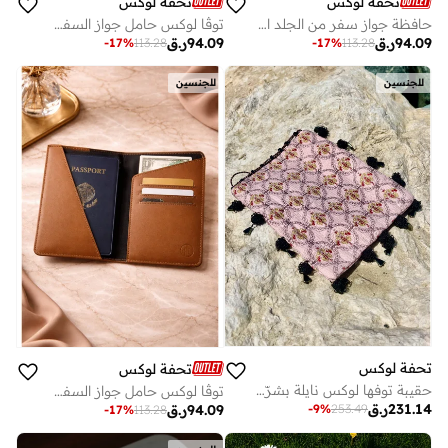
تحفة لوكس
تحفة لوكس
حافظة جواز سفر من الجلد الأسود من فوياج
توڤا لوكس حامل جواز السفر جلدي فايج – أزرق كحلي | محفظة سفر نحيفة | جلد طبيعي
94.09
ر.ق
94.09
ر.ق
-
17
%
113.28
-
17
%
113.28
للجنسين
للجنسين
تحفة لوكس
تحفة لوكس
حقيبة توفها لوكس نايلة بشرّابات - جاكار حريري مبطّن بلون وردي خجول مع تطريز دائري، شرّابة سوداء مربوطة يدوياً وحوافّ خرز ٢٠ × ٢٧.٥ سم
توڤا لوكس حامل جواز السفر جلدي فايج – بني | محفظة سفر نحيفة | جلد طبيعي
231.14
ر.ق
94.09
ر.ق
-
9
%
253.49
-
17
%
113.28