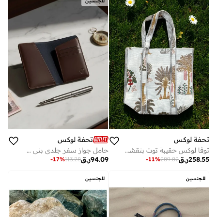
للجنسين
تحفة لوكس
تحفة لوكس
توڤا لوكس حقيبة توت بنقشة النخيل – حقيبة قطنية مطبوعة يدوياً، أصفر خردلي، تصميم أوراق النخيل الاستوائية (45.5 × 47.5 × 20 سم)
حامل جواز سفر جلدي بني من فواياج
258.55
ر.ق
94.09
ر.ق
-
17
%
113.28
-
11
%
289.82
للجنسين
للجنسين