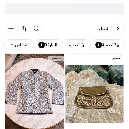
نساء
تصفية
تصنيف
الماركة
المقاس
1
1
للجنسين
للجنسين