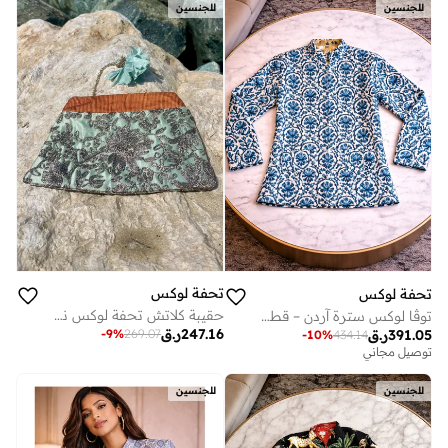
للجنسين
للجنسين
تحفة لوكس
تحفة لوكس
حقيبة كلاتش تحفة لوكس نعيمة تاورف المصنوعة يدويًا - حرير النعناع مع زهور فضية عتيقة مطرزة يدويًا، وحواف نحاسية مضلعة وزينة شرابة (27.5 × 20 سم)
توڤا لوكس سترة آردن – قطن مطبوع يدوياً (متوسط 69 × 48 سم) | سترة حرفية للجنسين
247.16
ر.ق
391.05
ر.ق
-
9
%
269.07
-
10
%
434.14
توصيل مجاني
للجنسين
للجنسين