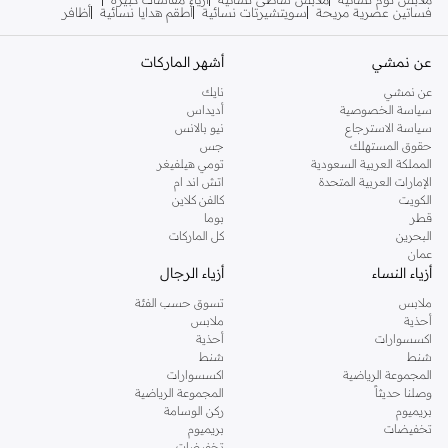
فساتين عصرية مريحة
سويتشيرتات نسائية
أطقم هدايا نسائية
أظافر
عن نمشي
أشهر الماركات
عن نمشي
نايك
سياسة الخصوصية
أديداس
سياسة الاسترجاع
نيو بالانس
حقوق المستهلك
جس
المملكة العربية السعودية
تومي هيلفيغر
الإمارات العربية المتحدة
اتش اند ام
الكويت
كالفن كلاين
قطر
بوما
البحرين
كل الماركات
عمان
أزياء النساء
أزياء الرجال
ملابس
تسوق حسب الفئة
أحذية
ملابس
اكسسوارات
أحذية
شنط
شنط
المجموعة الرياضية
اكسسوارات
وصلنا حديثاً
المجموعة الرياضية
بريميوم
ركن الوسامة
تخفيضات
بريميوم
تخفيضات