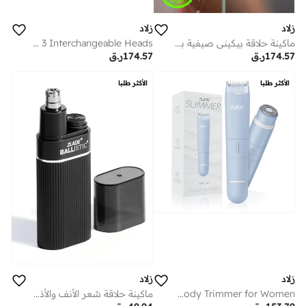
زلاد
زلاد
Zlade Jaws Blitz Rechargeable All-Purpose Beard Trimmer | 40 Length Settings | 3 Interchangeable Heads
ماكينة حلاقة بيكيني صيفية برو للنساء من زليد بشفرات سيراميك ناعمة وشحن سريع بمنفذ -
174.57
ر.ق
174.57
ر.ق
الأكثر طلبا
الأكثر طلبا
زلاد
زلاد
Zlade Summer Vacay 2-in-1 Facial Hair Removal Shaver and Body Trimmer for Women
ماكينة حلاقة شعر الأنف والأذن Zlade Ballistic - ماكينة حلاقة مقاومة للماء تعمل ببطارية AAA