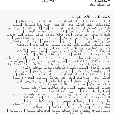
153.79
ر.ق
49.94
ر.ق
على وشك النفاد
كلمات البحث الأكثر شيوعا
اديداس
احذية اديداس
اديداس اوريجينالز
احذية اديداس اوريجينالز
كيكو ميلانو
إيفانز
امريكان ايجل
ايلا
بوما
احذية بوما
ترينديول
ترينديول
نايك
ديفاكتو
فورايفر 21
فوريو
فيرو مودا
فيلا
كالفن كلاين
فساتين كويز
لانجري لاسنزا
ماك كوزمتيكس
مانجو
ازياء مانجو
هيا كلوزيت
نايك اير فورس
اير جوردان
الدو
خزانة
دوروثي بيركنز
ريبوك
مس جايديد
توب شوب
تومي هيلفيغر
تيد بيكر
شنط تيد بيكر
جيس
شنط جيس
جينجر
جينجر بيسيكس
سكيتشرز
ساعات جيس
مجوهرات سوارفسكي
سواروفسكي
ساعات مايكل كورس
فساتين ايلا
نيو لوك
أزياء عربية
فساتين
فساتين سهرة
بلايز
شنط
احذية رياضة
احذية سنيكرز
احذية فلات
كعوب واحذية هيلز
احذية مريحة
اطقم ملابس
افرولات
اكسسوارات
العناية بالشعر
بكيني
بلايز
بناطيل
تنانير
تيشيرتات
جاكيتات و معاطف
ساعات
شموع
شنط يد
شنط
شورتات
صنادل
عبايات
عطور
كنزات وسترات كارديغان
لانجري
لوازم المطبخ
ليقنز
ملابس سباحة
جينزات
مجوهرات
ملابس
ملابس النوم
ملابس بحر
ملابس مقاسات كبيرة
فساتين كاجوال
فساتين قصيرة
هوديات وسويت شيرتات
مكياج
العناية بالبشرة
أطقم هدايا
العناية بالشعر
العناية بالأظافر
عطور نسائية
أديداس
أحذية أديداس
أديداس أوريجينالز
أحذية أديداس أوريجينالز
أمريكان إيجل
أحذية بوما
نايكي
فور إيفر 21
أزياء كويز
لانجري لا سينزا
ماك لمستحضرات التجميل
مانغو
أزياء مانغو
نايكي اير فورس
ألدو
حقائب تيد بيكر
حقائب جيس
قلادات سواروفسكي
فساتين ايلا ليمتد ايديشن
اتش اند ام
شارلوت تيلبري
بلايز نسائية
أحذية رياضية نسائية
سنيكرز نسائية
أحذية فلات نسائية
أحذية بكعب نسائية
أحذية مريحة نسائية
أطقم نسائية
بليسوت نسائية
اكسسوارات نسائية
منتجات عناية بالشعر نسائية
بيكيني نسائية
بناطيل نسائية
تنانير نسائية
تيشيرتات نسائية
جاكيتات نسائية
ساعات نسائية
شموع معطرة
حقائب يد
حقائب نسائية
شورتات نسائية
صنادل نسائية
جينزات كالفن كلاين
المطبخ
ليقنز نسائية
ملابس سباحة قطعة واحدة
جينزات نسائية
مجوهرات نسائية
أزياء نسائية
ملابس نوم نسائية
ملابس شاطئ نسائية
أزياء مقاسات كبيرة