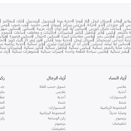
لانو
إيفانز
امريكان ايجل
ايلا
بوما
احذية بوما
ترينديول
ترينديول
نايك
ديفاكتو
ف
رس
اير جوردان
الدو
خزانة
دوروثي بيركنز
ريبوك
مس جايديد
توب شوب
تومي ه
سكي
ساعات مايكل كورس
فساتين ايلا
نيو لوك
أزياء عربية
فساتين
فساتين سهرة
ية بالشعر
بكيني
بلايز
بناطيل
تنانير
تيشيرتات
جاكيتات و معاطف
ساعات
شموع
بس النوم
ملابس بحر
ملابس مقاسات كبيرة
فساتين كاجوال
فساتين قصيرة
هودي
ذية أديداس أوريجينالز
أمريكان إيجل
أحذية بوما
نايكي
فور إيفر 21
أزياء كويز
لانج
فساتين ايلا ليمتد ايديشن
اتش اند ام
شارلوت تيلبري
بلايز نسائية
أحذية رياضية نس
جات عناية بالشعر نسائية
بيكيني نسائية
بناطيل نسائية
تنانير نسائية
تيشيرتات نسائ
ليقنز نسائية
ملابس سباحة قطعة واحدة
جينزات نسائية
مجوهرات نسائية
أزياء ن
أزياء النساء
أزياء الرجال
ركن
ملابس
تسوق حسب الفئة
جدي
أحذية
ملابس
مكي
اكسسوارات
أحذية
عطو
شنط
شنط
العن
المجموعة الرياضية
اكسسوارات
العن
وصلنا حديثاً
المجموعة الرياضية
الع
بريميوم
ركن الوسامة
ركن
تخفيضات
بريميوم
تخفيضات