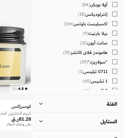
أولا بوبكن
(
84
)
إنترلوديكس
(
18
)
اكسبليست باوتس
(
166
)
بيلا بارنيت
(
9
)
سانت أيون
(
15
)
هاموندز فلاي كاتشر
(
33
)
"سولاريزد"
(
39
)
0711 تبليسي
(
1
)
1 تشيس
(
45
)
)
16
(
4.8
2 اكس يو
(
4
)
30 سندايز
(
241
)
الفئة
كوسرإكس
)
2
(
Aavrani
كريم الحلزون المتقدم 92 الكل 
كل النساء
)
17
(
81.28
ر.ق
)
2
(
AXIS-Y
الستايل
على وشك النفاد
)
9
(
BE MINE
جمال
)
17
(
كاجوال
(
9
)