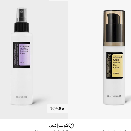
)
10
(
4.8
كوسرإكس