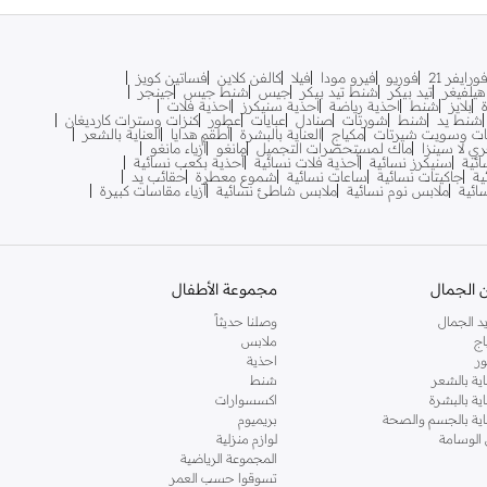
ورايفر 21
فوريو
فيرو مودا
فيلا
كالفن كلاين
فساتين كويز
يلفيغر
تيد بيكر
شنط تيد بيكر
جيس
شنط جيس
جينجر
بلايز
شنط
احذية رياضة
احذية سنيكرز
احذية فلات
شنط يد
شنط
شورتات
صنادل
عبايات
عطور
كنزات وسترات كارديغان
ات وسويت شيرتات
مكياج
العناية بالبشرة
أطقم هدايا
العناية بالشعر
ري لا سينزا
ماك لمستحضرات التجميل
مانغو
أزياء مانغو
ائية
سنيكرز نسائية
أحذية فلات نسائية
أحذية بكعب نسائية
ية
جاكيتات نسائية
ساعات نسائية
شموع معطرة
حقائب يد
سائية
ملابس نوم نسائية
ملابس شاطئ نسائية
أزياء مقاسات كبيرة
 الجمال
مجموعة الأطفال
د الجمال
وصلنا حديثاً
اج
ملابس
ر
احذية
اية بالشعر
شنط
اية بالبشرة
اكسسوارات
ناية بالجسم والصحة
بريميوم
 الوسامة
لوازم منزلية
المجموعة الرياضية
تسوقوا حسب العمر