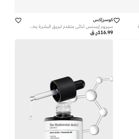
كوسرإكس
سيروم إيسنس ثنائي متقدم لبريق البشرة بخلاصة الحلزون
116.99
ر.ق