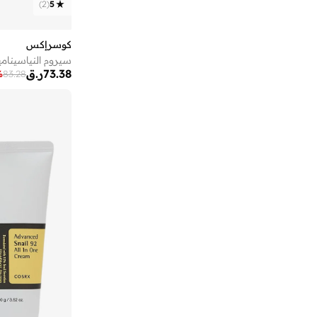
أروما 360
(
27
)
)
2
(
5
أزهى العطور
(
3
)
كوسرإكس
أستون مارتن
(
22
)
سيروم النياسيناميد 
أسوبو
(
38
)
73.38
ر.ق
%
83.28
أشري سكن
(
17
)
أشيتا فرنانديز
(
139
)
أفنان
(
8
)
ألب_أوشن
(
6
)
ألترا
(
4
)
أم سكوير فاشن
(
257
)
أمارزو
(
29
)
أميا
(
94
)
أميرة
(
553
)
أنا وأنا
(
18
)
أنايا
(
1
)