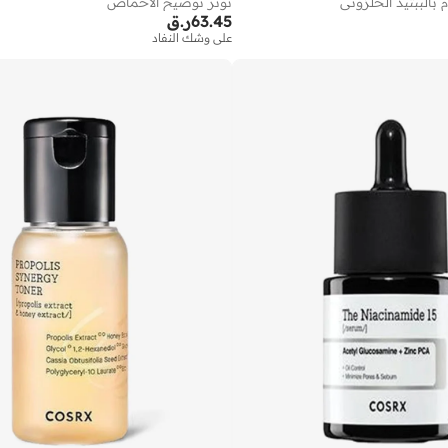
تونر توضيح الأحماض
 بالببتيد الحلزوني
63.45
ر.ق
على وشك النفاد