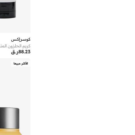
أندرينا
(
9
)
أنوذر كوتون لاب
(
1
)
أو نيل
(
13
)
أوبي
(
1
)
كوسرإكس
أوجيدر
(
162
)
88.23
ر.ق
أورال بي
(
3
)
أوربان كير
(
28
)
الأكثر مبيعا
أوربانهاول
(
4
)
أوربن بليس
(
15
)
أورتيكرام
(
16
)
أوريب
(
8
)
أوريليا
(
2
)
أوفوس
(
1
)
أومبيرتو جيانيني
(
37
)