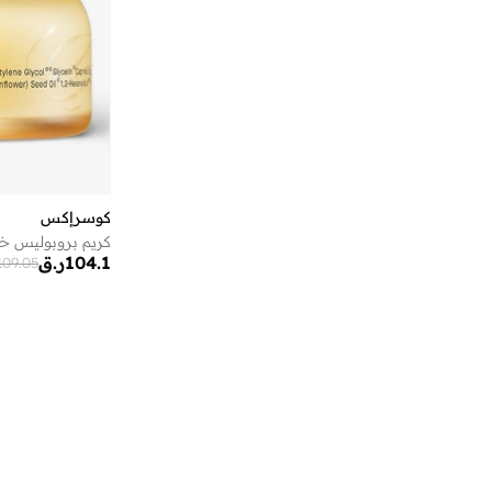
أون ذا لوكس
(
1
)
أوه سو هيفنلي
(
6
)
أيقون
(
168
)
أيه إم بي إم
(
3
)
أﻣورﻛس
(
12
)
إس دي. فيلانو
(
4
)
إسكادا
(
78
)
كوسرإكس
كريم بروبوليس خ
إسميرا أوسدابايفا
(
12
)
104.1
ر.ق
109.05
إكستاسي
(
13
)
إليس
(
1
)
إلينا من دي ستايل
(
3
)
إمبريوليس
(
13
)
إن سي إل إيه
(
8
)
إندوسول
(
5
)
إي جي إل
(
24
)