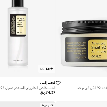
)
22
(
4.8
كوسرإكس
في واحد
74.37
ر.ق
الأكثر مبيعا