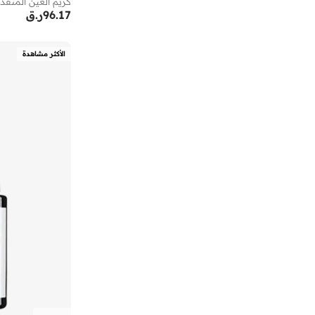
كريم العين المتقدم
آنا فون ليبا
(
1
)
96.17
ر.ق
آي تاتش
(
13
)
الأكثر مشاهدة
آي شين
(
352
)
آي لاف
(
7
)
آي لور
(
21
)
آيرتون سينا
(
7
)
آينا
(
31
)
أبتاوني
(
6
)
أبهاتي سويس
(
3
)
أدريا
(
145
)
أرتيميا
(
21
)
أرجنتو
(
60
)
أركتيك هانتر
(
55
)
أرماني
(
30
)