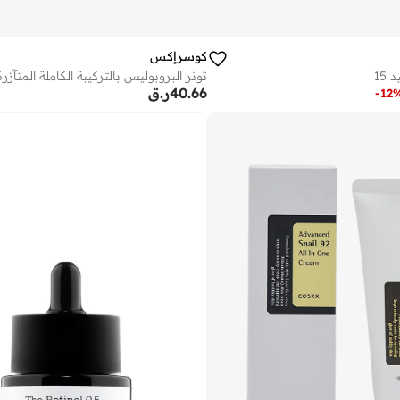
كوسرإكس
15
تونر البروبوليس بالتركيبة الكاملة المتآزرة
40.66
ر.ق
-
12