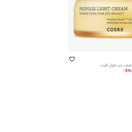
فيف من فول فيت
-
5
%