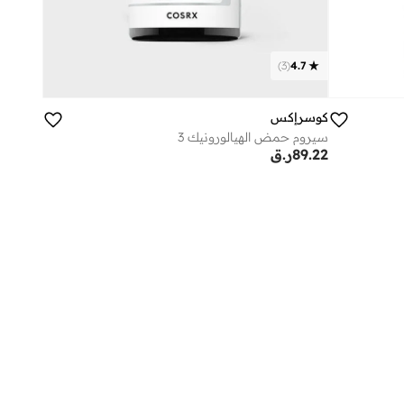
)
3
(
4.7
كوسرإكس
سيروم حمض الهيالورونيك 3
89.22
ر.ق