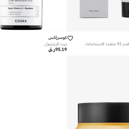
كوسرإكس
كريم الحلزون المتقدم 92 متعدد الاستخدامات في أنبوب 100 غرام
زيت الريتينول .
95.19
ر.ق