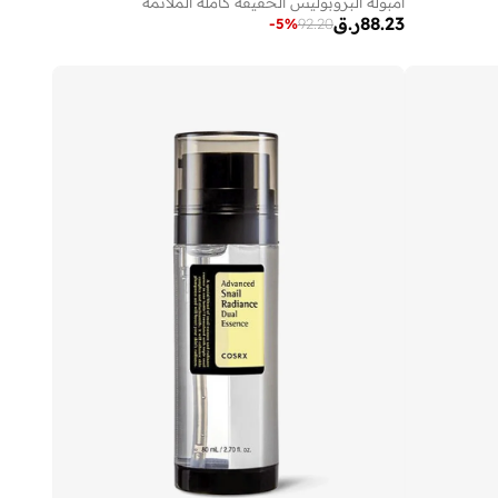
أمبولة البروبوليس الخفيفة كاملة الملائمة
88.23
ر.ق
-
5
%
92.20