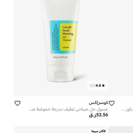
)
12
(
4.8
كوسرإكس
المستخلص الحلزوني المتقدم سنيل 96 باور موسين
غسول جل صباحي لطيف بدرجة حموضة منخفضة
52.56
ر.ق
الأكثر مبيعا