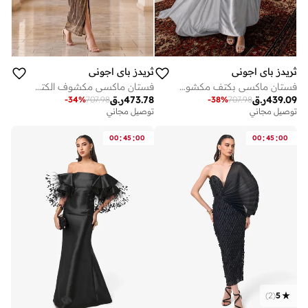
ثريدز باي اجوني
ثريدز باي اجوني
فستان ماكسي بكتف مكشوف وتفاصيل شبكية
فستان ماكسي مكشوف الكتفين لامع
439.09
ر.ق
473.78
ر.ق
-
34
%
707.98
-
38
%
707.98
توصيل مجاني
توصيل مجاني
:
:
:
:
00
45
00
00
45
00
)
2
(
5