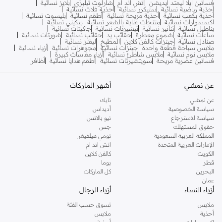
فساتين ايلا ليمتد ايديشن
اتش اند ام
شارلوت تيلبري
بلايز نسائية
أحذية رياضية نسائية
سنيكرز نسائية
أحذية فلات نسائية
أحذية بكعب نسائية
أحذية مريحة نسائية
أطقم نسائية
بليسوت نسائية
اكسسوارات نسائية
منتجات عناية بالشعر نسائية
بيكيني نسائية
بناطيل نسائية
تنانير نسائية
تيشيرتات نسائية
جاكيتات نسائية
ساعات نسائية
شموع معطرة
حقائب يد
حقائب نسائية
شورتات نسائية
صنادل نسائية
جينزات كالفن كلاين
المطبخ
ليقنز نسائية
ملابس سباحة قطعة واحدة
جينزات نسائية
مجوهرات نسائية
أزياء نسائية
ملابس نوم نسائية
ملابس شاطئ نسائية
أزياء مقاسات كبيرة
فساتين عصرية مريحة
سويتشيرتات نسائية
أطقم هدايا نسائية
أظافر
عن نمشي
أشهر الماركات
عن نمشي
نايك
سياسة الخصوصية
أديداس
سياسة الاسترجاع
نيو بالانس
حقوق المستهلك
جس
المملكة العربية السعودية
تومي هيلفيغر
الإمارات العربية المتحدة
اتش اند ام
الكويت
كالفن كلاين
قطر
بوما
البحرين
كل الماركات
عمان
أزياء النساء
أزياء الرجال
ملابس
تسوق حسب الفئة
أحذية
ملابس