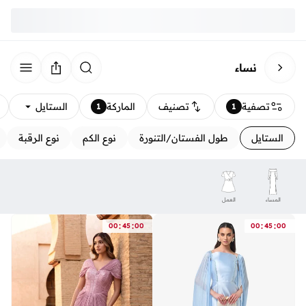
نساء
تصفية
تصنيف
الماركة
الستايل
1
1
الستايل
طول الفستان/التنورة
نوع الكم
نوع الرقبة
المساء
العمل
:
:
:
:
00
45
00
00
45
00