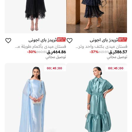
ثريدز باي اجوني
ثريدز باي اجوني
فستان ميدي بكتف واحد وترتر مكشكش
فستان ميدي بأكمام طويلة مزين بالدانتيل
386.57
ر.ق
464.86
ر.ق
-
30
%
660.81
-
37
%
613.59
توصيل مجاني
توصيل مجاني
:
:
:
:
00
45
00
00
45
00