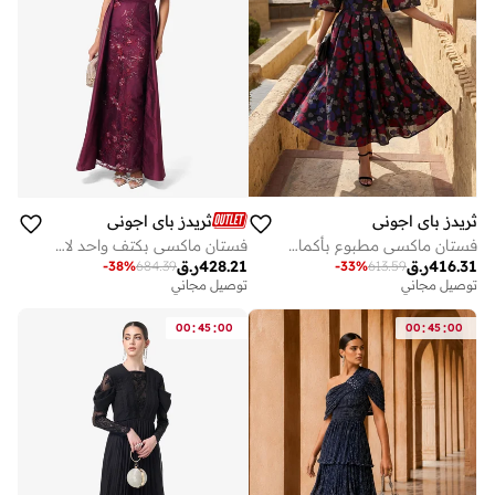
ثريدز باي اجوني
ثريدز باي اجوني
فستان ماكسي مطبوع بأكمام منفوشة
فستان ماكسي بكتف واحد لامع
416.31
ر.ق
428.21
ر.ق
-
38
%
684.39
-
33
%
613.59
توصيل مجاني
توصيل مجاني
:
:
:
:
00
45
00
00
45
00