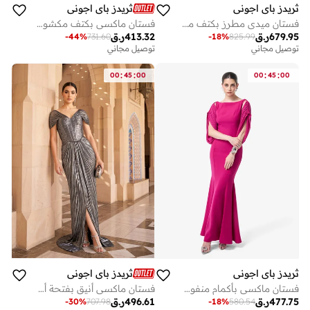
ثريدز باي اجوني
ثريدز باي اجوني
فستان ميدي مطرز بكتف مكشوف
فستان ماكسي بكتف مكشوف مزين بالخرز
679.95
ر.ق
413.32
ر.ق
-
44
%
731.60
-
18
%
825.99
توصيل مجاني
توصيل مجاني
:
:
:
:
00
45
00
00
45
00
ثريدز باي اجوني
ثريدز باي اجوني
فستان ماكسي بأكمام منفوشة بفتحات
فستان ماكسي أنيق بفتحة أمامية
477.75
ر.ق
496.61
ر.ق
-
30
%
707.98
-
18
%
580.54