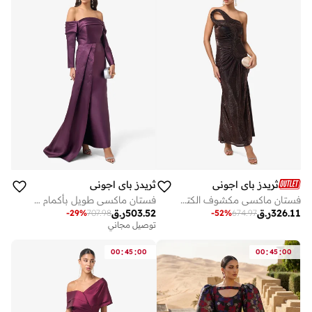
ثريدز باي اجوني
ثريدز باي اجوني
فستان ماكسي مكشوف الكتفين لامع
فستان ماكسي طويل بأكمام طويلة وكتف مكشوف
326.11
ر.ق
503.52
ر.ق
-
29
%
707.98
-
52
%
674.97
توصيل مجاني
:
:
:
:
00
45
00
00
45
00