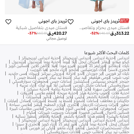
ثريدز باي اجوني
ثريدز باي اجوني
فستان ميدي بحزام وتفاصيل أزرار
فستان ميدي بتفاصيل شبكية
313.22
ر.ق
420.27
ر.ق
-
37
%
660.81
-
52
%
646.65
توصيل مجاني
كلمات البحث الأكثر شيوعا
اديداس
احذية اديداس
اديداس اوريجينالز
احذية اديداس اوريجينالز
كيكو ميلانو
إيفانز
امريكان ايجل
ايلا
بوما
احذية بوما
ترينديول
ترينديول
نايك
ديفاكتو
فورايفر 21
فوريو
فيرو مودا
فيلا
كالفن كلاين
فساتين كويز
لانجري لاسنزا
ماك كوزمتيكس
مانجو
ازياء مانجو
هيا كلوزيت
نايك اير فورس
اير جوردان
الدو
خزانة
دوروثي بيركنز
ريبوك
مس جايديد
توب شوب
تومي هيلفيغر
تيد بيكر
شنط تيد بيكر
جيس
شنط جيس
جينجر
جينجر بيسيكس
سكيتشرز
ساعات جيس
مجوهرات سوارفسكي
سواروفسكي
ساعات مايكل كورس
فساتين ايلا
نيو لوك
أزياء عربية
فساتين
فساتين سهرة
بلايز
شنط
احذية رياضة
احذية سنيكرز
احذية فلات
كعوب واحذية هيلز
احذية مريحة
اطقم ملابس
افرولات
اكسسوارات
العناية بالشعر
بكيني
بلايز
بناطيل
تنانير
تيشيرتات
جاكيتات و معاطف
ساعات
شموع
شنط يد
شنط
شورتات
صنادل
عبايات
عطور
كنزات وسترات كارديغان
لانجري
لوازم المطبخ
ليقنز
ملابس سباحة
جينزات
مجوهرات
ملابس
ملابس النوم
ملابس بحر
ملابس مقاسات كبيرة
فساتين كاجوال
فساتين قصيرة
هوديات وسويت شيرتات
مكياج
العناية بالبشرة
أطقم هدايا
العناية بالشعر
العناية بالأظافر
عطور نسائية
أديداس
أحذية أديداس
أديداس أوريجينالز
أحذية أديداس أوريجينالز
أمريكان إيجل
أحذية بوما
نايكي
فور إيفر 21
أزياء كويز
لانجري لا سينزا
ماك لمستحضرات التجميل
مانغو
أزياء مانغو
نايكي اير فورس
ألدو
حقائب تيد بيكر
حقائب جيس
قلادات سواروفسكي