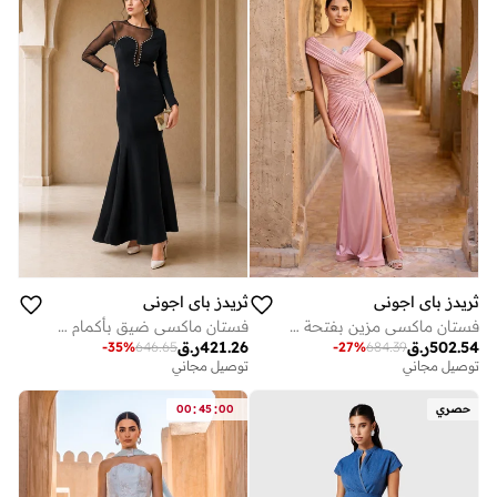
ثريدز باي اجوني
ثريدز باي اجوني
فستان ماكسي مزين بفتحة جانبية
فستان ماكسي ضيق بأكمام طويلة
502.54
ر.ق
421.26
ر.ق
-
35
%
646.65
-
27
%
684.39
توصيل مجاني
توصيل مجاني
:
:
حصري
00
45
00