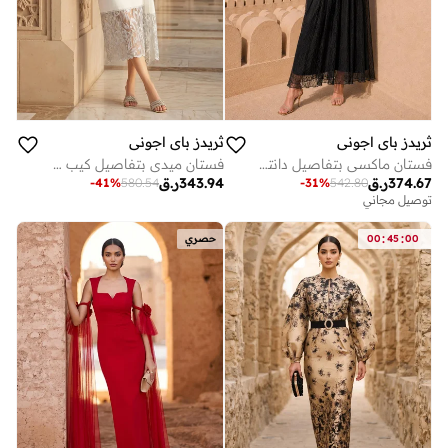
ثريدز باي اجوني
ثريدز باي اجوني
فستان ماكسي بتفاصيل دانتيل بياقة على شكل قلب
فستان ميدي بتفاصيل كيب من الدانتيل
374.67
ر.ق
343.94
ر.ق
-
41
%
580.54
-
31
%
542.80
توصيل مجاني
:
:
00
45
00
حصري