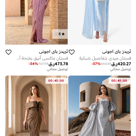
)
1
(
5
ثريدز باي اجوني
ثريدز باي اجوني
فستان ميدي بتفاصيل شبكية
فستان ماكسي أنيق بفتحة أمامية
420.27
ر.ق
473.78
ر.ق
-
34
%
707.98
-
37
%
660.81
توصيل مجاني
توصيل مجاني
:
:
:
:
00
45
00
00
45
00