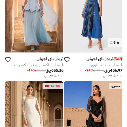
)
1
(
5
ثريدز باي اجوني
ثريدز باي اجوني
فستان جينز مطوي
فستان ماكسي مطرز بكسرات
456.97
ر.ق
635.36
ر.ق
-
14
%
731.60
-
24
%
594.70
توصيل مجاني
توصيل مجاني
:
:
حصري
00
45
00