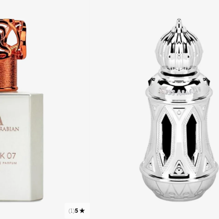
)
1
(
5