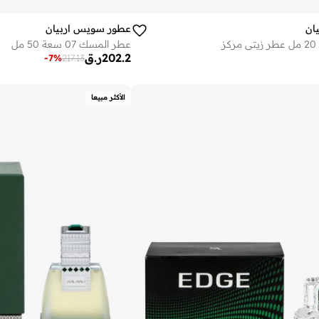
ان
عطور سويس اربيان
عطر المسك 07 سعة 50 مل
202.2
ر.ق
-
7
%
217.13
الأكثر مبيعا