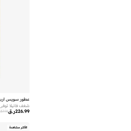
عطور سويس اربي
شغف فانيلا توفي للج
226.99
ر.ق
37.91
الأكثر مشاهدة