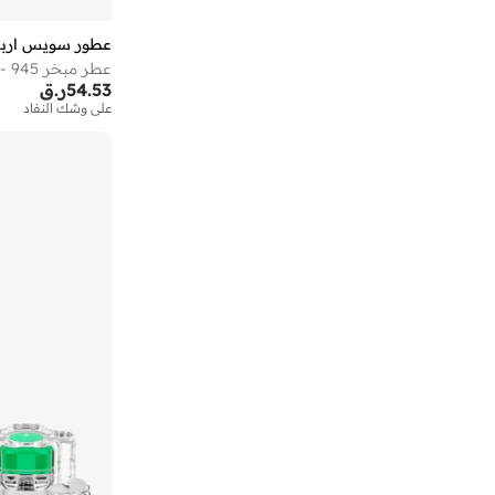
عطور سويس اربي
عطر مبخر 945 - 20 مل عطر زيتي مركز
54.53
ر.ق
على وشك النفاد