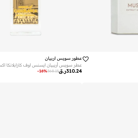
عطور سويس اربيان
310.24
ر.ق
-
16
%
368.15