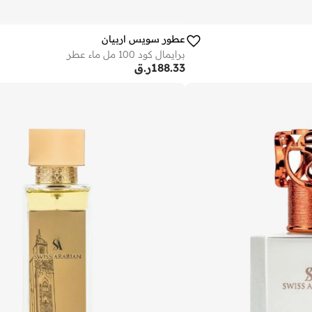
عطور سويس اربيان
برايمال كود 100 مل ماء عطر
188.33
ر.ق