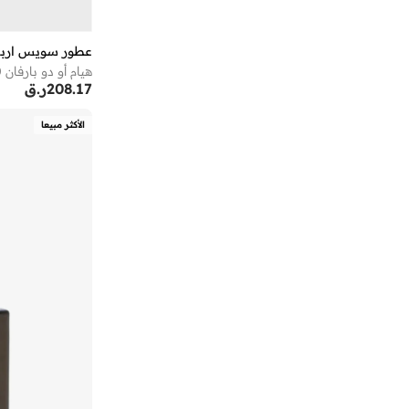
عطور سويس اربي
هيام أو دو بارفان 50 مل
208.17
ر.ق
الأكثر مبيعا