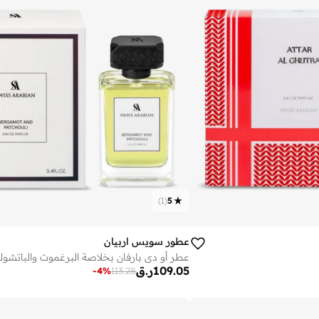
)
1
(
5
عطور سويس اربيان
109.05
ر.ق
-
4
%
113.28