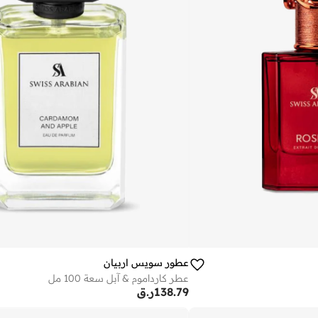
عطور سويس اربيان
عطر كارداموم & آبل سعة 100 مل
138.79
ر.ق