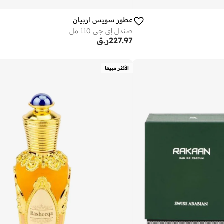
عطور سويس اربيان
صندل إي جي 110 مل
227.97
ر.ق
الأكثر مبيعا