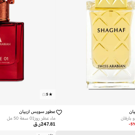
)
1
(
5
ان
عطور سويس اربيان
ماء عطر روز01 سعة 50 مل
247.81
ر.ق
-
5