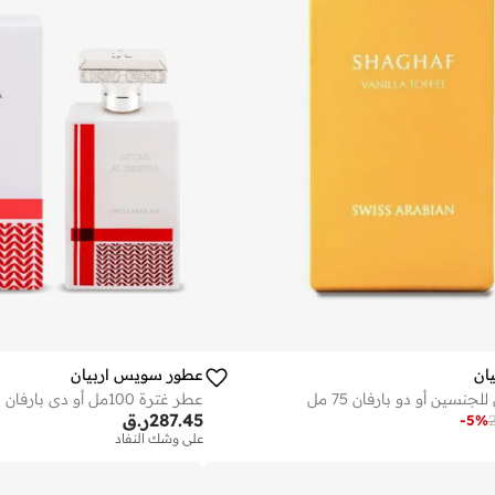
ان
عطور سويس اربيان
نسين أو دو بارفان 75 مل
عطر غترة 100مل أو دي بارفان
287.45
ر.ق
-
5
%
2
على وشك النفاد