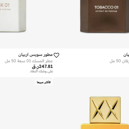
ان
عطور سويس اربيان
عطر المسك 01 سعة 50 مل
247.81
ر.ق
على وشك النفاد
الأكثر مبيعا