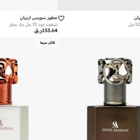
ان
عطور سويس اربيان
شغف عود 75 مل ماء عطر
153.64
ر.ق
الأكثر مبيعا