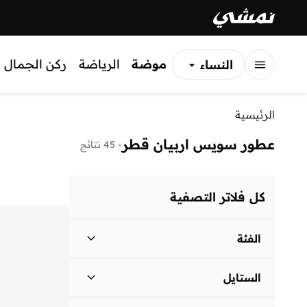
موضة
الرياضة
ركن الجمال
النساء
الرجال
الرئيسية
الأطفال
عطور سويس اربيان قطر
-
45 نتائج
كل فلاتر التصفية
الفئة
نساء
)
38
(
الستايل
الرجال
)
36
(
كاجوال
(
47
)