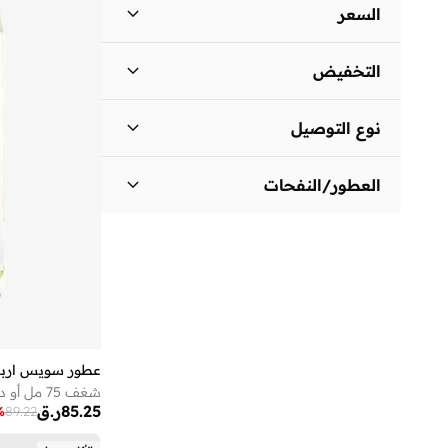
السعر
السعر الأقل
السعر الأعلى
التخفيض
ر.ق
ر.ق
المنتجات المخفضة فقط
(
20
)
انطلق
نوع التوصيل
المنتجات غير المخفضة فقط
(
27
)
توصيل قياسي
(
45
)
العطور/النفحات
نقشة زهور
(
7
)
العود
(
5
)
خشبية
(
4
)
مسك
(
3
)
فاكهي
(
2
)
عطور سويس اربي
سبايسي
(
2
)
شغف 75 مل أو دو بارفان
85.25
ر.ق
عطري
(
1
)
%
89.22
منعش
(
1
)