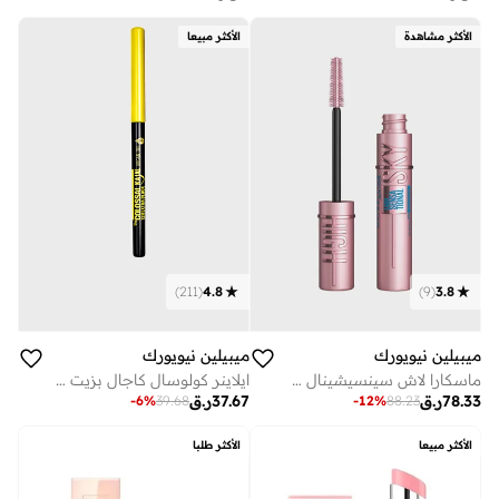
الأكثر مشاهدة
الأكثر مبيعا
)
211
(
4.8
)
9
(
3.8
ميبيلين نيويورك
ميبيلين نيويورك
ماسكارا لاش سينسيشينال سكاي هاي من مايبيلين نيويورك مقاومة للماء
ايلاينر كولوسال كاجال بزيت الارجان
78.33
ر.ق
37.67
ر.ق
-
6
%
39.68
-
12
%
88.23
الأكثر مبيعا
الأكثر طلبا