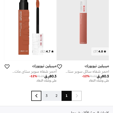
)
82
(
4.7
)
37
(
4.8
ميبيلين نيويورك
ميبيلين نيويورك
احمر شفاه سائل سوبر ستاي مطفي - 65 سيدكترس
أحمر شفاه سوبر ستاي مات إنك 70 أمازونيان
80.3
ر.ق
80.3
ر.ق
-
12
%
91.22
-
12
%
91.22
على وشك النفاد
على وشك النفاد
3
2
1
كلمات البحث الأكثر شيوعا