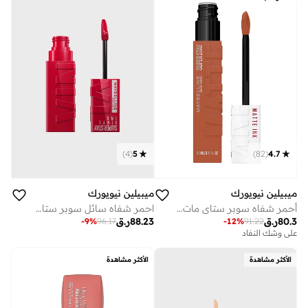
)
4
(
5
)
82
(
4.7
ميبيلين نيويورك
ميبيلين نيويورك
أحمر شفاه سوبر ستاي مات إنك 70 أمازونيان
احمر شفاه سائل سوبر ستاي فينيل اينك - 50 ويكد
80.3
ر.ق
88.23
ر.ق
-
9
%
96.17
-
12
%
91.22
على وشك النفاد
الأكثر مشاهدة
الأكثر مشاهدة