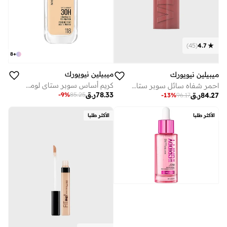
)
45
(
4.7
8
+
ميبيلين نيويورك
ميبيلين نيويورك
كريم أساس سوبر ستاي لومي-مات طويل الثبات 30 ساعة – درجة 118
احمر شفاه سائل سوبر ستاي فينيل اينك - 35 شيكي
78.33
ر.ق
-
9
%
85.25
84.27
ر.ق
-
13
%
96.17
الأكثر طلبا
الأكثر طلبا