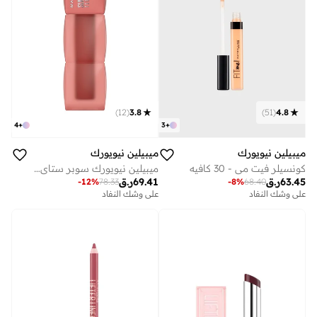
)
12
(
3.8
)
51
(
4.8
4
+
3
+
ميبيلين نيويورك
ميبيلين نيويورك
كونسيلر فيت مي - 30 كافيه
ميبيلين نيويورك سوبر ستاي تيدي تينت - 15سكيني ديب
63.45
ر.ق
69.41
ر.ق
-
12
%
78.33
-
8
%
68.40
على وشك النفاد
على وشك النفاد