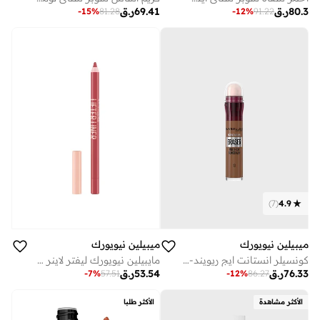
80.3
ر.ق
69.41
ر.ق
-
15
%
81.28
-
12
%
91.22
)
7
(
4.9
ميبيلين نيويورك
ميبيلين نيويورك
كونسيلر انستانت ايج ريويند- 13 كاكاو
مايبيلين نيويورك ليفتر لاينر 09 بيكينغ - محدد شفاه يحتوي على حمض الهيالورونيك.
76.33
ر.ق
53.54
ر.ق
-
7
%
57.51
-
12
%
86.27
الأكثر مشاهدة
الأكثر طلبا