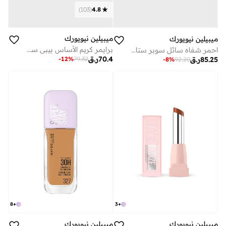
)
103
(
4.8
ميبيلين نيويورك
ميبيلين نيويورك
برايمر كريم الأساس بيبي سكن لاخفاء المسام
احمر شفاه سائل سوبر ستاي فينيل اينك - 30 انرايفلد
70.4
ر.ق
-
12
%
79.32
85.25
ر.ق
-
8
%
92.20
8
+
3
+
ميبيلين نيويورك
ميبيلين نيويورك