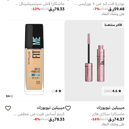
بودرة فت اند مي + بورليس - توفي
ماسكارا لاش سينسيشينال سكاي هاي كوزميك من ميبيلين نيويورك، أسود
59.48
ر.ق
78.33
ر.ق
-
12
%
88.23
-
7
%
63.45
على وشك النفاد
الأكثر مشاهدة
)
1
(
4
)
266
(
4.6
12
+
ميبيلين نيويورك
ميبيلين نيويورك
ماسكارا سكاي هاي
كريم أساس فيت مي مطفي لإخفاء المسام يدوم 16 ساعة ويتحكم في دهون البشرة بمعامل حماية من الشمس 22 - درجة 128
74.37
ر.ق
78.33
ر.ق
-
8
%
84.27
-
16
%
88.23
على وشك النفاد