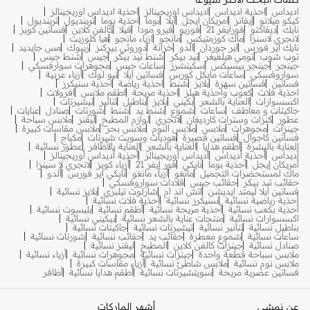
اديداس
احذية اديداس
اديداس اوريجينالز
احذية اديداس اوريجينالز
كيكو ميلانو
إيفانز
امريكان ايجل
ايلا
بوما
احذية بوما
ترينديول
ترينديول
نايك
ديفاكتو
فورايفر 21
فوريو
فيرو مودا
فيلا
كالفن كلاين
فساتين كويز
لانجري لاسنزا
ماك كوزمتيكس
مانجو
ازياء مانجو
هيا كلوزيت
نايك اير فورس
اير جوردان
الدو
خزانة
دوروثي بيركنز
ريبوك
مس جايديد
توب شوب
تومي هيلفيغر
تيد بيكر
شنط تيد بيكر
جيس
شنط جيس
جينجر
جينجر بيسيكس
سكيتشرز
ساعات جيس
مجوهرات سوارفسكي
سواروفسكي
ساعات مايكل كورس
فساتين ايلا
نيو لوك
أزياء عربية
فساتين
فساتين سهرة
بلايز
شنط
احذية رياضة
احذية سنيكرز
احذية فلات
كعوب واحذية هيلز
احذية مريحة
اطقم ملابس
افرولات
اكسسوارات
العناية بالشعر
بكيني
بلايز
بناطيل
تنانير
تيشيرتات
جاكيتات و معاطف
ساعات
شموع
شنط يد
شنط
شورتات
صنادل
عبايات
عطور
كنزات وسترات كارديغان
لانجري
لوازم المطبخ
ليقنز
ملابس سباحة
جينزات
مجوهرات
ملابس
ملابس النوم
ملابس بحر
ملابس مقاسات كبيرة
فساتين كاجوال
فساتين قصيرة
هوديات وسويت شيرتات
مكياج
العناية بالبشرة
أطقم هدايا
العناية بالشعر
العناية بالأظافر
عطور نسائية
أديداس
أحذية أديداس
أديداس أوريجينالز
أحذية أديداس أوريجينالز
أمريكان إيجل
أحذية بوما
نايكي
فور إيفر 21
أزياء كويز
لانجري لا سينزا
ماك لمستحضرات التجميل
مانغو
أزياء مانغو
نايكي اير فورس
ألدو
حقائب تيد بيكر
حقائب جيس
قلادات سواروفسكي
فساتين ايلا ليمتد ايديشن
اتش اند ام
شارلوت تيلبري
بلايز نسائية
أحذية رياضية نسائية
سنيكرز نسائية
أحذية فلات نسائية
أحذية بكعب نسائية
أحذية مريحة نسائية
أطقم نسائية
بليسوت نسائية
اكسسوارات نسائية
منتجات عناية بالشعر نسائية
بيكيني نسائية
بناطيل نسائية
تنانير نسائية
تيشيرتات نسائية
جاكيتات نسائية
ساعات نسائية
شموع معطرة
حقائب يد
حقائب نسائية
شورتات نسائية
صنادل نسائية
جينزات كالفن كلاين
المطبخ
ليقنز نسائية
ملابس سباحة قطعة واحدة
جينزات نسائية
مجوهرات نسائية
أزياء نسائية
ملابس نوم نسائية
ملابس شاطئ نسائية
أزياء مقاسات كبيرة
فساتين عصرية مريحة
سويتشيرتات نسائية
أطقم هدايا نسائية
أظافر
عن نمشي
أشهر الماركات