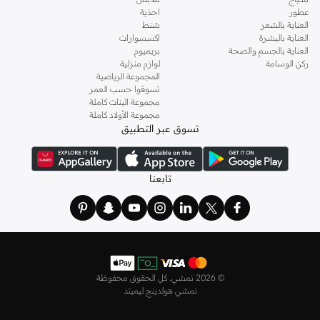
عطور
احذية
العناية بالشعر
شنط
العناية بالبشرة
اكسسوارات
العناية بالجسم والصحة
بريميوم
ركن الوسامة
لوازم منزلية
المجموعة الرياضية
تسوقوا حسب العمر
مجموعة البنات كاملة
مجموعة الأولاد كاملة
تسوق عبر التطبيق
تابعنا
©
2026 نمشي. كل الحقوق محفوظة
نمشي هولدينج ليميتد