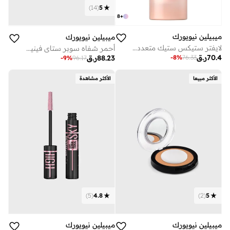
)
14
(
5
8
+
ميبيلين نيويورك
ميبيلين نيويورك
لايفتر ستيكس ستيك متعدد الاستخدام للوجه، كونتور، برونزر، كونسيلر وكريم أساس 75
أحمر شفاه سوبر ستاي فينيل انك يدوم طويلا -20 كوي
70.4
ر.ق
-
8
%
76.33
88.23
ر.ق
-
9
%
96.17
الأكثر مبيعا
الأكثر مشاهدة
)
5
(
4.8
)
2
(
5
ميبيلين نيويورك
ميبيلين نيويورك