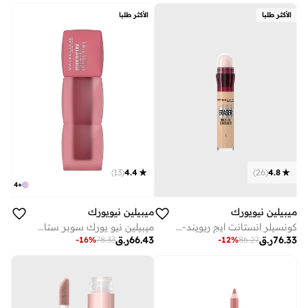
الأكثر طلبا
الأكثر طلبا
)
13
(
4.4
)
26
(
4.8
4
+
ميبيلين نيويورك
ميبيلين نيويورك
كونسيلر انستانت ايج ريويند- 01 فاتح
ميبيلين نيو يورك سوبر ستاي تيدي تينت - تطبيق مريح وتركيبه لا تنتقل 55 ني هاي
76.33
ر.ق
66.43
ر.ق
-
16
%
78.33
-
12
%
86.27