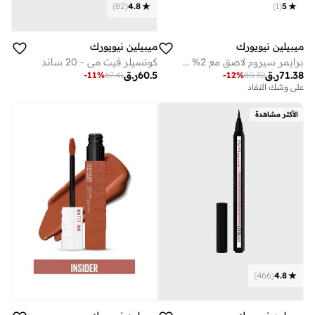
)
82
(
4.8
)
1
(
5
ميبيلين نيويورك
ميبيلين نيويورك
برايمر سيروم لاصق مع 2% نياسيناميد 30 مل
كونسيلر فيت مي - 20 ساند
71.38
ر.ق
60.5
ر.ق
-
11
%
67.41
-
12
%
80.30
على وشك النفاد
الأكثر مشاهدة
)
466
(
4.8