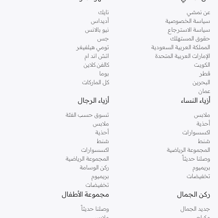
عن نمشي
نايك
سياسة الخصوصية
أديداس
سياسة الاسترجاع
نيو بالانس
حقوق المستهلك
جس
المملكة العربية السعودية
تومي هيلفيغر
الإمارات العربية المتحدة
اتش اند ام
الكويت
كالفن كلاين
قطر
بوما
البحرين
كل الماركات
عمان
أزياء النساء
أزياء الرجال
ملابس
تسوق حسب الفئة
أحذية
ملابس
اكسسوارات
أحذية
شنط
شنط
المجموعة الرياضية
اكسسوارات
وصلنا حديثاً
المجموعة الرياضية
بريميوم
ركن الوسامة
تخفيضات
بريميوم
تخفيضات
ركن الجمال
مجموعة الأطفال
جديد الجمال
وصلنا حديثاً
مكياج
ملابس