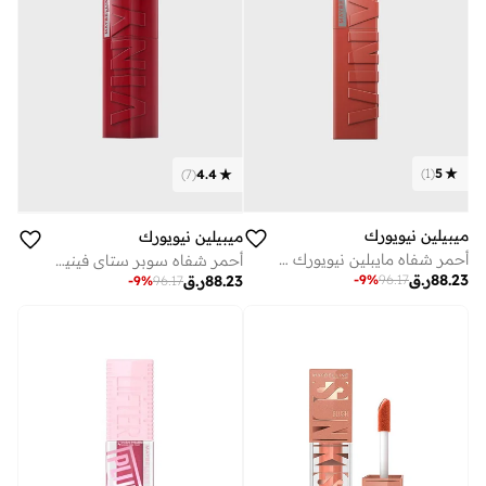
)
1
(
5
)
7
(
4.4
ميبيلين نيويورك
ميبيلين نيويورك
أحمر شفاه مايبلين نيويورك سوبر ستاي فاينيل إنك نودز طويل الثبات مقاوم للتحويل –كين
أحمر شفاه سوبر ستاي فينيل انك يدوم طويلا - 10 ليبي
88.23
ر.ق
-
9
%
96.17
88.23
ر.ق
-
9
%
96.17