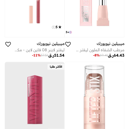
)
1
(
5
3
+
ميبيلين نيويورك
ميبيلين نيويورك
مرطب الشفاه الملون ليفتر جليز أويل بالم - 010 إسبريسو كيس
ليفتر لاينر 08 فاين لاين - مكياج محدد شفاه مع حمض الهيالورونيك
64.43
ر.ق
51.54
ر.ق
-
11
%
57.51
-
8
%
69.41
الأكثر طلبا