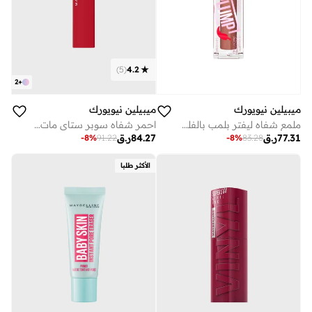
)
5
(
4.2
2
+
ميبيلين نيويورك
ميبيلين نيويورك
ملمع شفاه ليفتر بلمب بالفلفل الحار ميبلين (كوكو زينج)
احمر شفاه سوبر ستاي مات انك سبايسد - 325 شوت كولر
77.31
ر.ق
84.27
ر.ق
-
8
%
91.22
-
8
%
83.28
الأكثر طلبا