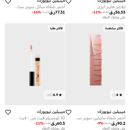
ميبيلين نيويورك
ميبيلين نيويورك
ايلاينر هايبر ايزي
أحمر شفاه سائل سوبر ستاي مات إنك من ميبيلين نيويورك، الدرجة 500 إنسايدر
56.53
ر.ق
77.31
ر.ق
-
16
%
91.22
-
11
%
63.45
على وشك النفاد
الأكثر مشاهدة
الأكثر طلبا
)
68
(
4.9
)
1
(
4
ميبيلين نيويورك
ميبيلين نيويورك
أحمر شفاه مايبلين سوبر ستاي فينيل إنك – نودز – درجة كابتيفيتيد
10 كونسيلر فيت مي - لايت
90.2
ر.ق
60.5
ر.ق
-
11
%
67.41
-
9
%
98.13
على وشك النفاد
على وشك النفاد