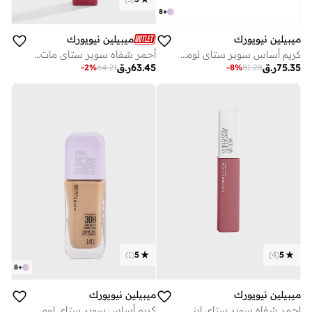
8
+
ميبيلين نيويورك
ميبيلين نيويورك
كريم أساس سوبر ستاي لومي-مات بثبات 30 ساعة - 332
أحمر شفاه سوبر ستاي مات إنك أن نود السائل – 80 رولر
75.35
ر.ق
63.45
ر.ق
-
2
%
64.21
-
8
%
81.28
)
1
(
5
)
4
(
5
8
+
ميبيلين نيويورك
ميبيلين نيويورك
احمر شفاه سوبر ستاي اينك بينكس مطفي - 140 سولويست
كريم أساس سوبر ستاي لومي مات - 140