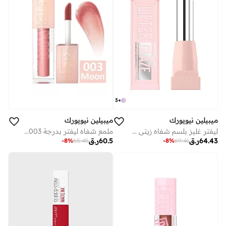
3
+
ميبيلين نيويورك
ميبيلين نيويورك
ليفتر غليز بلسم شفاه زيتي مرطب، غلوس بترطيب ولمعان للشفاه الناعمة 002 بينك درِب
ملمع شفاه ليفتر بدرجة 003 مون
64.43
ر.ق
60.5
ر.ق
-
8
%
69.41
-
8
%
65.45