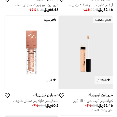
ليفتر غليز بلسم شفاه زيتي مرطب، غلوس بترطيب ولمعان للشفاه الناعمة 009 لاتيه كراش
ميبيلين نيو يورك سوبر ستاي لومي مات كريم اساس ,تركيبه طويله الامد تدوم حتى 36 ساعه 327
62.46
ر.ق
66.43
ر.ق
-
19
%
81.28
-
11
%
69.41
الأكثر مشاهدة
الأكثر مبيعا
)
2
(
5
)
37
(
4.8
ميبيلين نيويورك
ميبيلين نيويورك
كونسيلر فيت مي - 15 فير
سنكيسر هايلايتر سائل متوهج، 20 قبلة من اللمعان.
62.46
ر.ق
60.5
ر.ق
-
7
%
64.43
-
8
%
67.41
على وشك النفاد