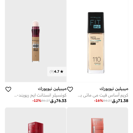
)
9
(
4.7
ميبيلين نيويورك
ميبيلين نيويورك
كريم أساس فيت مي ماتي بلا مسام مع عامل حماية شمس 22++ – رقم 110
كونسيلر انستانت ايج ريويند- 02 نود
71.38
ر.ق
76.33
ر.ق
-
12
%
86.27
-
16
%
84.27