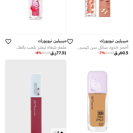
ميبيلين نيويورك
ميبيلين نيويورك
أحمر خدود سائل سن كيسر جلو مع فيتامين هـ - 03 سول سيرتش
ملمع شفاه ليفتر بلمب بالفلفل الحار ميبلين (بلاش بليز)
60.5
ر.ق
77.31
ر.ق
-
8
%
83.28
-
7
%
64.43
)
3
(
5