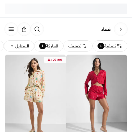
نساء
تصفية
تصنيف
الماركة
الستايل
1
1
:
:
11
07
00