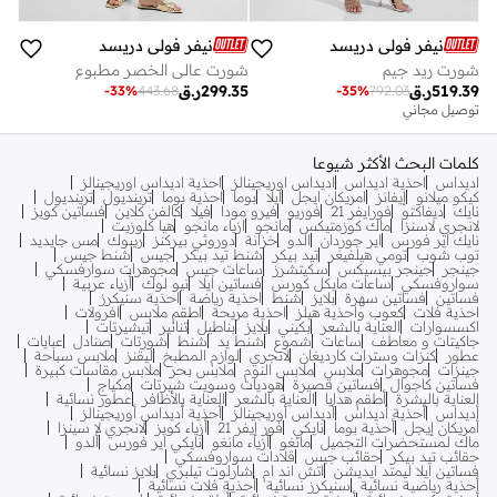
نيفر فولي دريسد
نيفر فولي دريسد
شورت ريد جيم
شورت عالي الخصر مطبوع
519.39
ر.ق
299.35
ر.ق
-
33
%
443.68
-
35
%
792.03
توصيل مجاني
كلمات البحث الأكثر شيوعا
اديداس
احذية اديداس
اديداس اوريجينالز
احذية اديداس اوريجينالز
كيكو ميلانو
إيفانز
امريكان ايجل
ايلا
بوما
احذية بوما
ترينديول
ترينديول
نايك
ديفاكتو
فورايفر 21
فوريو
فيرو مودا
فيلا
كالفن كلاين
فساتين كويز
لانجري لاسنزا
ماك كوزمتيكس
مانجو
ازياء مانجو
هيا كلوزيت
نايك اير فورس
اير جوردان
الدو
خزانة
دوروثي بيركنز
ريبوك
مس جايديد
توب شوب
تومي هيلفيغر
تيد بيكر
شنط تيد بيكر
جيس
شنط جيس
جينجر
جينجر بيسيكس
سكيتشرز
ساعات جيس
مجوهرات سوارفسكي
سواروفسكي
ساعات مايكل كورس
فساتين ايلا
نيو لوك
أزياء عربية
فساتين
فساتين سهرة
بلايز
شنط
احذية رياضة
احذية سنيكرز
احذية فلات
كعوب واحذية هيلز
احذية مريحة
اطقم ملابس
افرولات
اكسسوارات
العناية بالشعر
بكيني
بلايز
بناطيل
تنانير
تيشيرتات
جاكيتات و معاطف
ساعات
شموع
شنط يد
شنط
شورتات
صنادل
عبايات
عطور
كنزات وسترات كارديغان
لانجري
لوازم المطبخ
ليقنز
ملابس سباحة
جينزات
مجوهرات
ملابس
ملابس النوم
ملابس بحر
ملابس مقاسات كبيرة
فساتين كاجوال
فساتين قصيرة
هوديات وسويت شيرتات
مكياج
العناية بالبشرة
أطقم هدايا
العناية بالشعر
العناية بالأظافر
عطور نسائية
أديداس
أحذية أديداس
أديداس أوريجينالز
أحذية أديداس أوريجينالز
أمريكان إيجل
أحذية بوما
نايكي
فور إيفر 21
أزياء كويز
لانجري لا سينزا
ماك لمستحضرات التجميل
مانغو
أزياء مانغو
نايكي اير فورس
ألدو
حقائب تيد بيكر
حقائب جيس
قلادات سواروفسكي
فساتين ايلا ليمتد ايديشن
اتش اند ام
شارلوت تيلبري
بلايز نسائية
أحذية رياضية نسائية
سنيكرز نسائية
أحذية فلات نسائية