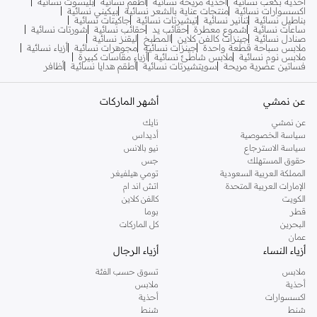
أحذية بكعب نسائية
أحذية مريحة نسائية
أطقم نسائية
بليسوت نسائية
اكسسوارات نسائية
منتجات عناية بالشعر نسائية
بيكيني نسائية
بناطيل نسائية
تنانير نسائية
تيشيرتات نسائية
جاكيتات نسائية
ساعات نسائية
شموع معطرة
حقائب يد
حقائب نسائية
شورتات نسائية
صنادل نسائية
جينزات كالفن كلاين
المطبخ
ليقنز نسائية
ملابس سباحة قطعة واحدة
جينزات نسائية
مجوهرات نسائية
أزياء نسائية
ملابس نوم نسائية
ملابس شاطئ نسائية
أزياء مقاسات كبيرة
فساتين عصرية مريحة
سويتشيرتات نسائية
أطقم هدايا نسائية
أظافر
عن نمشي
أشهر الماركات
عن نمشي
نايك
سياسة الخصوصية
أديداس
سياسة الاسترجاع
نيو بالانس
حقوق المستهلك
جس
المملكة العربية السعودية
تومي هيلفيغر
الإمارات العربية المتحدة
اتش اند ام
الكويت
كالفن كلاين
قطر
بوما
البحرين
كل الماركات
عمان
أزياء النساء
أزياء الرجال
ملابس
تسوق حسب الفئة
أحذية
ملابس
اكسسوارات
أحذية
شنط
شنط