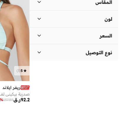
المقاس
مقاس الملابس
ستاندر
:
ALPHA
لون
)
1
(
S
بيج
(
1
)
)
1
(
L
السعر
أزرق
(
1
)
السعر الأقل
السعر الأعلى
نوع التوصيل
ر.ق
ر.ق
توصيل قياسي
(
2
)
انطلق
)
3
(
5
ريفر ايلاند
صدرية بيكيني لف
92.2
ر.ق
%
137.85