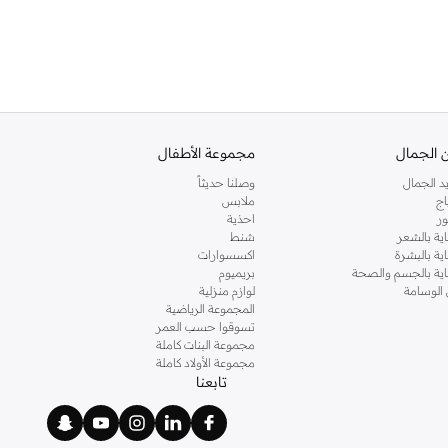
 الجمال
مجموعة الأطفال
د الجمال
وصلنا حديثاً
اج
ملابس
ر
احذية
اية بالشعر
شنط
اية بالبشرة
اكسسوارات
ناية بالجسم والصحة
بريميوم
 الوسامة
لوازم منزلية
المجموعة الرياضية
تسوقوا حسب العمر
مجموعة البنات كاملة
مجموعة الأولاد كاملة
تابعنا