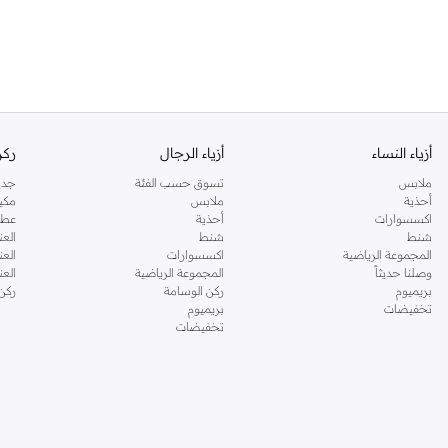
أزياء النساء
أزياء الرجال
ركن
ملابس
تسوق حسب الفئة
جدي
أحذية
ملابس
مكي
اكسسوارات
أحذية
عطو
شنط
شنط
العن
المجموعة الرياضية
اكسسوارات
العن
وصلنا حديثاً
المجموعة الرياضية
الع
بريميوم
ركن الوسامة
ركن
تخفيضات
بريميوم
تخفيضات