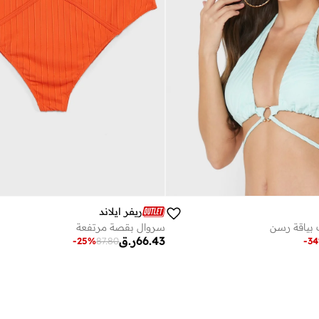
ريفر ايلاند
 بياقة رسن
سروال بقصة مرتفعة
66.43
ر.ق
-
25
%
87.80
-
34