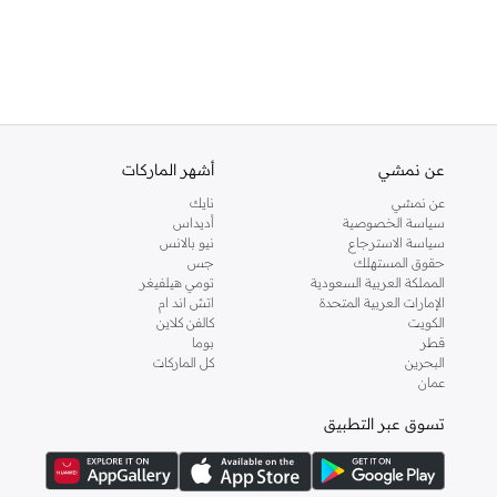
عن نمشي
أشهر الماركات
عن نمشي
نايك
سياسة الخصوصية
أديداس
سياسة الاسترجاع
نيو بالانس
حقوق المستهلك
جس
المملكة العربية السعودية
تومي هيلفيغر
الإمارات العربية المتحدة
اتش اند ام
الكويت
كالفن كلاين
قطر
بوما
البحرين
كل الماركات
عمان
تسوق عبر التطبيق