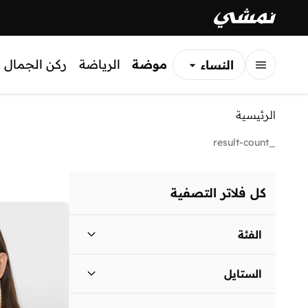
موضة
الرياضة
ركن الجمال
النساء
الرجال
الرئيسية
الأطفال
_result-count
كل فلاتر التصفية
الفئة
نساء
)
2
(
الستايل
كاجوال
(
2
)