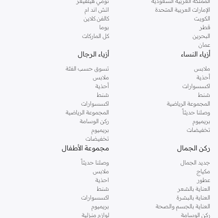
المملكة العربية السعودية
تومي هيلفيغر
الإمارات العربية المتحدة
اتش اند ام
الكويت
كالفن كلاين
قطر
بوما
البحرين
كل الماركات
عمان
أزياء النساء
أزياء الرجال
ملابس
تسوق حسب الفئة
أحذية
ملابس
اكسسوارات
أحذية
شنط
شنط
المجموعة الرياضية
اكسسوارات
وصلنا حديثاً
المجموعة الرياضية
بريميوم
ركن الوسامة
تخفيضات
بريميوم
تخفيضات
ركن الجمال
مجموعة الأطفال
جديد الجمال
وصلنا حديثاً
مكياج
ملابس
عطور
احذية
العناية بالشعر
شنط
العناية بالبشرة
اكسسوارات
العناية بالجسم والصحة
بريميوم
ركن الوسامة
لوازم منزلية