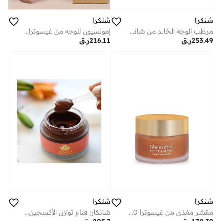
شنكرا
شنكرا
مرطب الوجه الخالد من شانكارا 50 مل مع زيت كوكوماجدي | كريم مرطب ومفتح لجميع أنواع البشرة
إمولسيون للوجه من غيسوترا بالأيورفيدا 30 مل | كريم خفيف مرطب يمنح البشرة إشراقة وتوهج طبيعي
253.49
ر.ق
216.11
ر.ق
شنكرا
شنكرا
مقشر مغذي من غيسوترا 50 مل | مقشر للوجه منقي بالسمن النقي والأعشاب الطبيعية
شانكارا قناع توازن الأكسجين للوجه | بطين أحمر ومانجيستا | قناع منشّط ومنقٍ لبشرة صحية ومشرقة