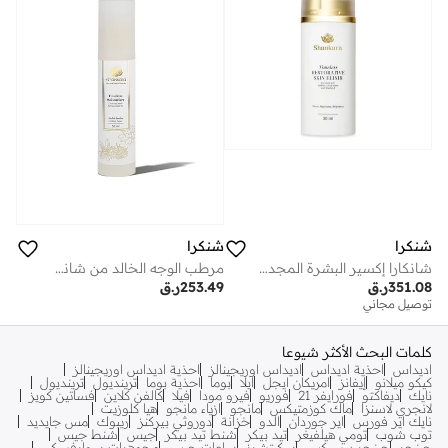
شنكرا
شنكرا
شانكارا إكسير البشرة المجدد الخالد - مل | إكسير الوجه المفتح والمرطب
مرطب الوجه الخالد من شانكارا 50 مل مع زيت كوكوماجدي | كريم مرطب ومفتح لجميع أنواع البشرة
351.08
ر.ق
253.49
ر.ق
توصيل مجاني
كلمات البحث الأكثر شيوعا
اديداس
احذية اديداس
اديداس اوريجينالز
احذية اديداس اوريجينالز
كيكو ميلانو
إيفانز
امريكان ايجل
ايلا
بوما
احذية بوما
ترينديول
ترينديول
نايك
ديفاكتو
فورايفر 21
فوريو
فيرو مودا
فيلا
كالفن كلاين
فساتين كويز
لانجري لاسنزا
ماك كوزمتيكس
مانجو
ازياء مانجو
هيا كلوزيت
نايك اير فورس
اير جوردان
الدو
خزانة
دوروثي بيركنز
ريبوك
مس جايديد
توب شوب
تومي هيلفيغر
تيد بيكر
شنط تيد بيكر
جيس
شنط جيس
جينجر
جينجر بيسيكس
سكيتشرز
ساعات جيس
مجوهرات سوارفسكي