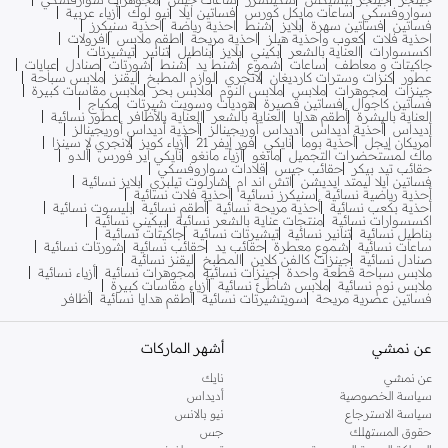
سواروفسكي
ساعات مايكل كورس
فساتين ايلا
نيو لوك
أزياء عربية
فساتين
فساتين سهرة
بلايز
شنط
احذية رياضة
احذية سنيكرز
احذية فلات
كعوب واحذية هيلز
احذية مريحة
اطقم ملابس
افرولات
اكسسوارات
العناية بالشعر
بكيني
بلايز
بناطيل
تنانير
تيشيرتات
جاكيتات و معاطف
ساعات
شموع
شنط يد
شنط
شورتات
صنادل
عبايات
عطور
كنزات وسترات كارديغان
لانجري
لوازم المطبخ
ليقنز
ملابس سباحة
جينزات
مجوهرات
ملابس
ملابس النوم
ملابس بحر
ملابس مقاسات كبيرة
فساتين كاجوال
فساتين قصيرة
هوديات وسويت شيرتات
مكياج
العناية بالبشرة
أطقم هدايا
العناية بالشعر
العناية بالأظافر
عطور نسائية
أديداس
أحذية أديداس
أديداس أوريجينالز
أحذية أديداس أوريجينالز
أمريكان إيجل
أحذية بوما
نايكي
فور إيفر 21
أزياء كويز
لانجري لا سينزا
ماك لمستحضرات التجميل
مانغو
أزياء مانغو
نايكي اير فورس
ألدو
حقائب تيد بيكر
حقائب جيس
قلادات سواروفسكي
فساتين ايلا ليمتد ايديشن
اتش اند ام
شارلوت تيلبري
بلايز نسائية
أحذية رياضية نسائية
سنيكرز نسائية
أحذية فلات نسائية
أحذية بكعب نسائية
أحذية مريحة نسائية
أطقم نسائية
بليسوت نسائية
اكسسوارات نسائية
منتجات عناية بالشعر نسائية
بيكيني نسائية
بناطيل نسائية
تنانير نسائية
تيشيرتات نسائية
جاكيتات نسائية
ساعات نسائية
شموع معطرة
حقائب يد
حقائب نسائية
شورتات نسائية
صنادل نسائية
جينزات كالفن كلاين
المطبخ
ليقنز نسائية
ملابس سباحة قطعة واحدة
جينزات نسائية
مجوهرات نسائية
أزياء نسائية
ملابس نوم نسائية
ملابس شاطئ نسائية
أزياء مقاسات كبيرة
فساتين عصرية مريحة
سويتشيرتات نسائية
أطقم هدايا نسائية
أظافر
عن نمشي
أشهر الماركات
عن نمشي
نايك
سياسة الخصوصية
أديداس
سياسة الاسترجاع
نيو بالانس
حقوق المستهلك
جس