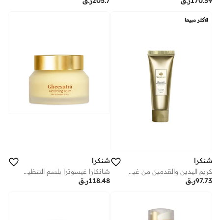
170.39
ر.ق
205.7
ر.ق
الأكثر مبيعا
شنكرا
شنكرا
كريم اليدين والقدمين من غيسوترا 60 مل | كريم مغذي ومرطب بالسمن المغسول والمورينجا
شانكارا غيسوترا بلسم التنظيف اليومي – 45 مل | مزيل مكياج لطيف
97.73
ر.ق
118.48
ر.ق