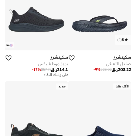
)
2
(
5
3
+
سكيتشرز
سكيتشرز
صندل التعافي
بوبز مودا فليكس
203.22
ر.ق
214.1
ر.ق
-
17
%
257.71
-
9
%
223.02
على وشك النفاد
الأكثر طلبا
جديد