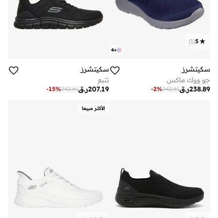
)
1
(
5
4
+
سكيتشرز
سكيتشرز
جو ووك ماكس
تتبع
238.89
ر.ق
207.19
ر.ق
-
2
%
242.61
-
15
%
242.61
الأكثر مبيعا