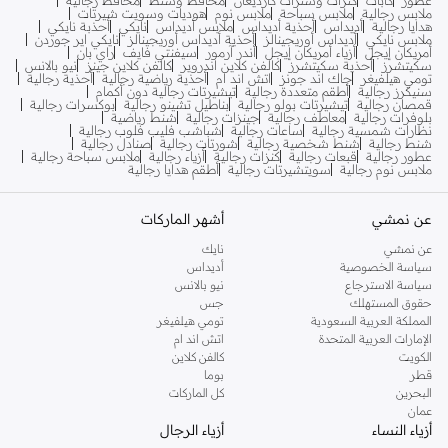
ملابس رجالية
ملابس سباحة
ملابس نوم
هوديات وسويت شيرتات
هدايا رجالية
أديداس
أحذية أديداس
ملابس أديداس
نايكي
أحذبة نايكي
ملابس نايكي
أديداس أوريجينالز
أحذية أديداس أوريجينالز
نايكي اير جوردن
أمريكان إيجل
أزياء أمريكان إيجل
أندر آرمور
سيفنتي فايف
راي بان
سكيتشرز
أحذية سكيتشرز
كالفن كلاين اندروير
كالفن كلاين جينز
نيو بالانس
تومي هيلفيغر
جاك اند جونز
اتش اند ام
أحذية رياضية رجالية
أحذية رجالية
سنيكرز رجالية
أطقم متعددة رجالية
تيشيرتات رجالية دون أكمام
قمصان رجالية
تيشيرتات بولو رجالية
بناطيل تشينو رجالية
بوكسرات رجالية
بلوفرات رجالية
معاطف رجالية
جينزات رجالية
شنط رياضية
نظارات شمسية رجالية
ساعات رجالية
شباشب فليب فلوب رجالية
شنط رجالية
شنط شخصية رجالية
شورتات رجالية
صنادل رجالية
عطور رجالية
قبعات رجالية
كنزات رجالية
أزياء رجالية
ملابس سباحة رجالية
ملابس نوم رجالية
سويتشيرتات رجالية
أطقم هدايا رجالية
عن نمشي
أشهر الماركات
عن نمشي
نايك
سياسة الخصوصية
أديداس
سياسة الاسترجاع
نيو بالانس
حقوق المستهلك
جس
المملكة العربية السعودية
تومي هيلفيغر
الإمارات العربية المتحدة
اتش اند ام
الكويت
كالفن كلاين
قطر
بوما
البحرين
كل الماركات
عمان
أزياء النساء
أزياء الرجال