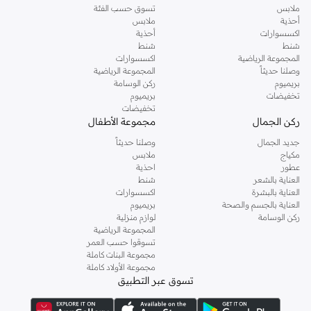
ملابس
تسوق حسب الفئة
أحذية
ملابس
اكسسوارات
أحذية
شنط
شنط
المجموعة الرياضية
اكسسوارات
وصلنا حديثاً
المجموعة الرياضية
بريميوم
ركن الوسامة
تخفيضات
بريميوم
تخفيضات
ركن الجمال
مجموعة الأطفال
جديد الجمال
وصلنا حديثاً
مكياج
ملابس
عطور
احذية
العناية بالشعر
شنط
العناية بالبشرة
اكسسوارات
العناية بالجسم والصحة
بريميوم
ركن الوسامة
لوازم منزلية
المجموعة الرياضية
تسوقوا حسب العمر
مجموعة البنات كاملة
مجموعة الأولاد كاملة
تسوق عبر التطبيق