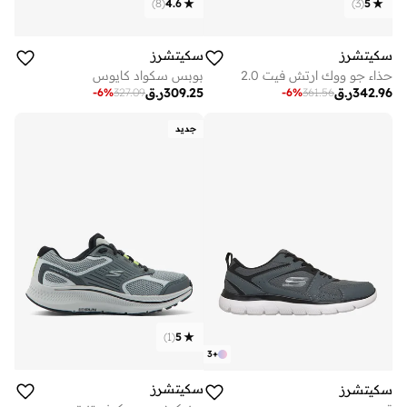
)
8
(
4.6
)
3
(
5
سكيتشرز
سكيتشرز
حذاء جو ووك ارتش فيت 2.0
بوبس سكواد كايوس
342.96
ر.ق
309.25
ر.ق
-
6
%
327.09
-
6
%
361.56
جديد
)
1
(
5
3
+
سكيتشرز
سكيتشرز