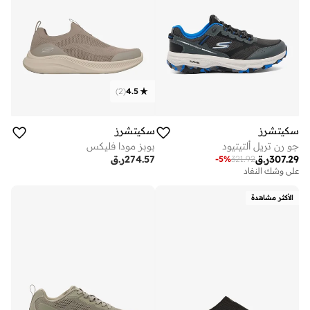
)
2
(
4.5
سكيتشرز
سكيتشرز
جو رن تريل ألتيتيود
بوبز مودا فليكس
307.29
ر.ق
274.57
ر.ق
-
5
%
321.92
على وشك النفاد
الأكثر مشاهدة