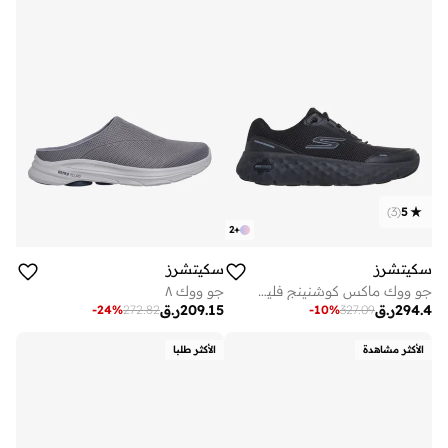
)
3
(
5
2
+
سكيتشرز
سكيتشرز
جو ووك ماكس كوشنينج فليكس
جو ووك ٨
294.4
ر.ق
209.15
ر.ق
-
24
%
272.82
-
10
%
327.09
الأكثر مشاهدة
الأكثر طلبا