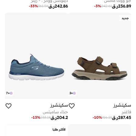
جو ووك ماكس
ديلوكس ووكر . - ريلر
236.89
ر.ق
242.86
ر.ق
-
3
%
242.61
-
33
%
361.56
جديد
7
+
2
+
سكيتشرز
سكيتشرز
فاغنر
حذاء ساميتس
287.45
ر.ق
204.2
ر.ق
-
13
%
233.18
-
10
%
316.21
الأكثر طلبا