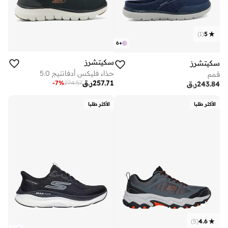
)
1
(
5
6
+
سكيتشرز
سكيتشرز
حذاء فليكس أدفانتيج 5.0
قمم
257.71
ر.ق
-
7
%
274.57
243.84
ر.ق
الأكثر طلبا
الأكثر طلبا
)
5
(
4.6