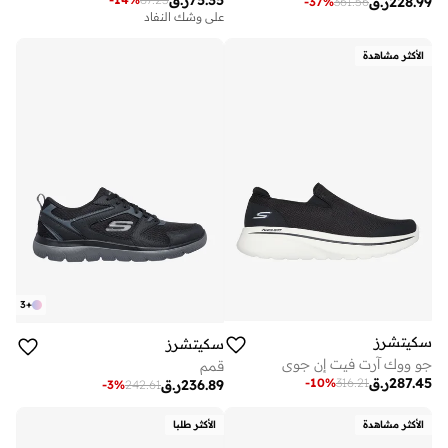
75.35
ر.ق
228.99
ر.ق
-
37
%
361.56
على وشك النفاد
الأكثر مشاهدة
3
+
سكيتشرز
سكيتشرز
جو ووك آرت فيت إن جوي
قمم
287.45
ر.ق
-
10
%
316.21
236.89
ر.ق
-
3
%
242.61
الأكثر مشاهدة
الأكثر طلبا