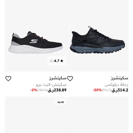
)
6
(
4.7
سكيتشرز
سكيتشرز
رحلة ديلوكس
سكيتش-لايت برو .
314.2
ر.ق
238.89
ر.ق
-
2
%
242.61
-
20
%
391.77
جديد