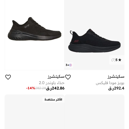
)
7
(
5
3
+
سكيتشرز
سكيتشرز
بوبز مودا فليكس
حذاء باوندر 2.0
292.4
ر.ق
242.86
ر.ق
-
14
%
282.28
الأكثر مشاهدة