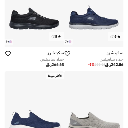
)
1
(
5
)
5
(
5
7
+
7
+
سكيتشرز
سكيتشرز
حذاء ساميتس
حذاء ساميتس
242.86
ر.ق
266.63
ر.ق
-
9
%
266.63
الأكثر مبيعا