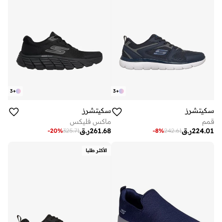
3
+
3
+
سكيتشرز
سكيتشرز
قمم
ماكس فليكس
224.01
ر.ق
261.68
ر.ق
-
20
%
325.71
-
8
%
242.61
الأكثر طلبا