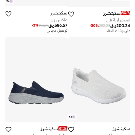
2
+
سكيتشرز
سكيتشرز
ماكس رن
استمرارية في
386.57
ر.ق
-
2
%
391.77
200.24
ر.ق
-
30
%
282.28
توصيل مجاني
على وشك النفاد
4
+
سكيتشرز
سكيتشرز