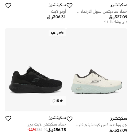
سكيتشرز
سكيتشرز
حذاء ساميتس سهل الارتداء - رقبة عالية
أونو لايت
327.09
ر.ق
306.31
ر.ق
على وشك النفاد
الأكثر طلبا
)
2
(
5
سكيتشرز
سكيتشرز
حذاء سكيتش لايت برو
جو ووك ماكس كوشنينج فليكس
256.73
ر.ق
-
11
%
285.49
327.09
ر.ق