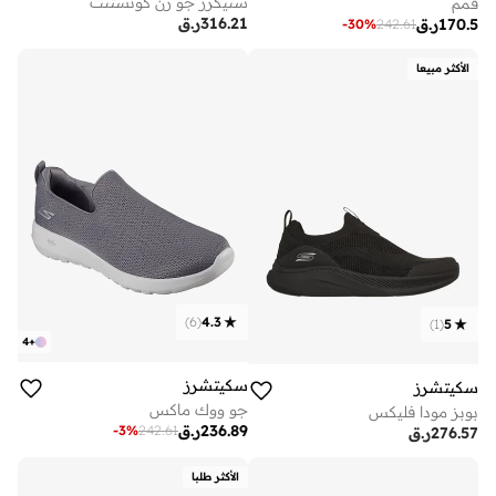
سنيكرز جو رن كونستنت
قمم
316.21
ر.ق
170.5
ر.ق
-
30
%
242.61
الأكثر مبيعا
)
6
(
4.3
)
1
(
5
4
+
سكيتشرز
سكيتشرز
جو ووك ماكس
بوبز مودا فليكس
236.89
ر.ق
-
3
%
242.61
276.57
ر.ق
الأكثر طلبا