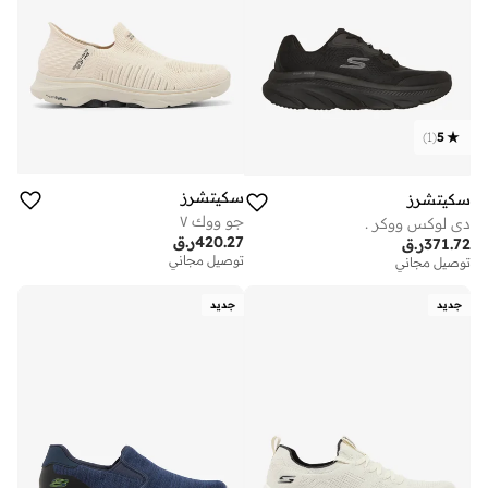
)
1
(
5
سكيتشرز
سكيتشرز
جو ووك ٧
دي لوكس ووكر .
420.27
ر.ق
371.72
ر.ق
توصيل مجاني
توصيل مجاني
جديد
جديد