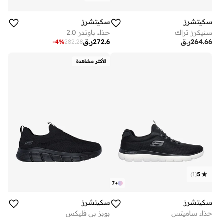
سكيتشرز
سكيتشرز
سنيكرز تراك
حذاء باوندر 2.0
264.66
ر.ق
272.6
ر.ق
-
4
%
282.28
الأكثر مشاهدة
)
1
(
5
7
+
سكيتشرز
سكيتشرز
حذاء ساميتس
بوبز بي فليكس