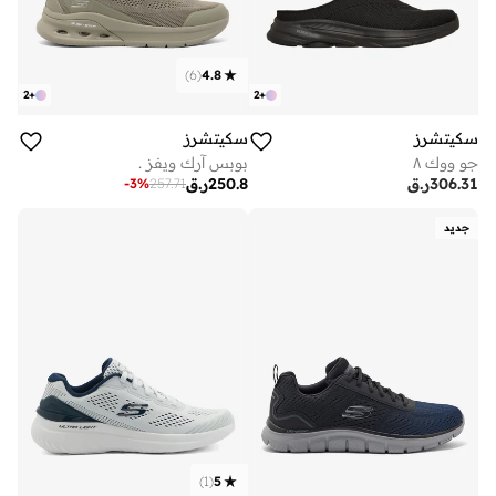
)
6
(
4.8
2
+
2
+
سكيتشرز
سكيتشرز
جو ووك ٨
بوبس آرك ويفز .
306.31
ر.ق
250.8
ر.ق
-
3
%
257.71
جديد
)
1
(
5