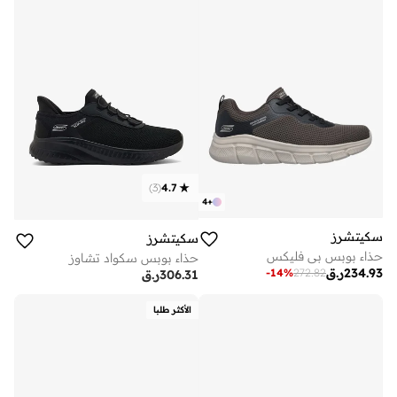
)
3
(
4.7
4
+
سكيتشرز
سكيتشرز
حذاء بوبس بي فليكس
حذاء بوبس سكواد تشاوز
234.93
ر.ق
-
14
%
272.82
306.31
ر.ق
الأكثر طلبا