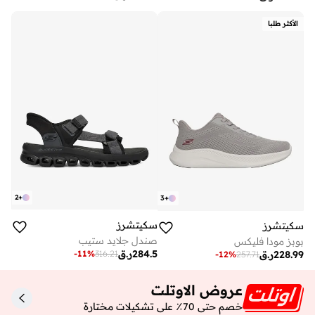
الأكثر طلبا
2
+
3
+
سكيتشرز
سكيتشرز
صندل جلايد ستيب
بوبز مودا فليكس
284.5
ر.ق
-
11
%
316.21
228.99
ر.ق
-
12
%
257.71
عروض الاوتلت
خصم حتى 70٪ على تشكيلات مختارة