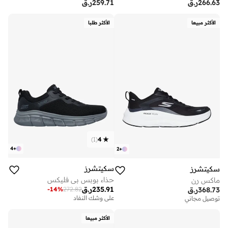
266.63
ر.ق
259.71
ر.ق
الأكثر مبيعا
الأكثر طلبا
)
1
(
4
4
+
2
+
سكيتشرز
سكيتشرز
حذاء بوبس بي فليكس
ماكس رن
235.91
ر.ق
-
14
%
272.82
368.73
ر.ق
على وشك النفاد
توصيل مجاني
الأكثر مبيعا