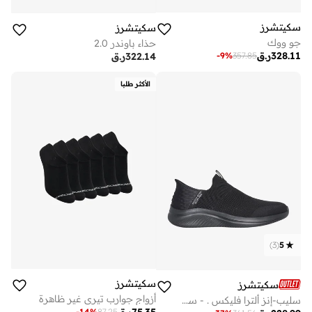
سكيتشرز
سكيتشرز
جو ووك
حذاء باوندر 2.0
328.11
ر.ق
-
9
%
357.85
322.14
ر.ق
الأكثر طلبا
)
3
(
5
سكيتشرز
سكيتشرز
أزواج جوارب تيري غير ظاهرة
سليب-إنز ألترا فليكس . - سموث ستب
-
14
%
87.25