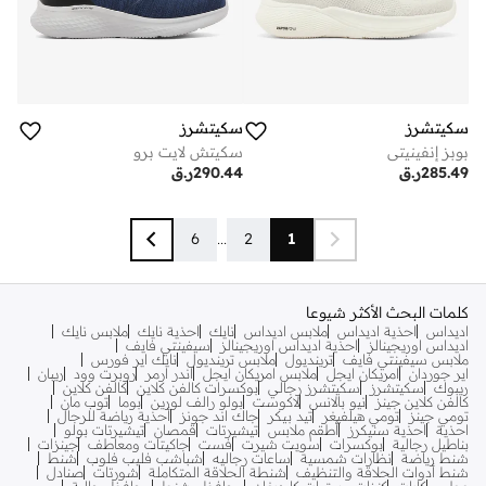
سكيتشرز
سكيتشرز
بوبز إنفينيتي
سكيتش لايت برو
285.49
ر.ق
290.44
ر.ق
6
...
2
1
كلمات البحث الأكثر شيوعا
اديداس
احذية اديداس
ملابس اديداس
نايك
احذية نايك
ملابس نايك
اديداس اوريجينالز
احذية اديداس اوريجينالز
سيفينتي فايف
ملابس سيفينتي فايف
ترينديول
ملابس ترينديول
نايك اير فورس
اير جوردان
امريكان ايجل
ملابس امريكان ايجل
اندر ارمر
روبرت وود
ريبان
ريبوك
سكيتشرز
سكيتشرز رجالي
بوكسرات كالفن كلاين
كالفن كلاين
كالفن كلاين جينز
نيو بالانس
لاكوست
بولو رالف لورين
بوما
توب مان
تومي جينز
تومي هيلفيغر
تيد بيكر
جاك اند جونز
أحذية رياضة للرجال
احذية
احذية سنيكرز
أطقم ملابس
تيشيرتات
قمصان
تيشيرتات بولو
بناطيل رجالية
بوكسرات
سويت شيرت
فست
جاكيتات ومعاطف
جينزات
شنط رياضة
نظارات شمسية
ساعات رجاليه
شباشب فليب فلوب
شنط
شنط أدوات الحلاقة والتنظيف
شنطة الحلاقة المتكاملة
شورتات
صنادل
عطور
كابات
كنزات وسترات كارديغان
محافظ وشنط
محافظ رجالية