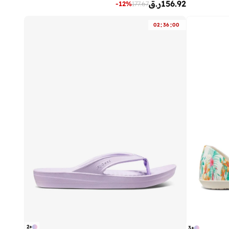
156.92
ر.ق
-
12
%
177.67
:
:
02
36
00
2
+
3
+