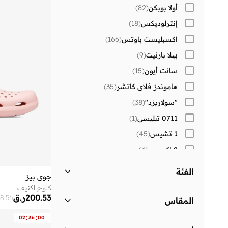
أولا بوبكن
(
82
)
إنترلوديكس
(
18
)
اكسبليست باوتس
(
166
)
بيلا بارنيت
(
9
)
سانت أيون
(
15
)
هاموندز فلاي كاتشر
(
35
)
"سولاريزد"
(
38
)
0711 تبليسي
(
1
)
1 تشيس
(
45
)
2 اكس يو
(
4
)
30 سندايز
(
296
)
الفئة
جوي بيز
)
2
(
Aavrani
كلوج اكتيف
كل النساء
)
20
(
)
2
(
AXIS-Y
200.53
ر.ق
8.56
المقاس
)
4
(
BE MINE
احذية
:
:
)
20
(
02
36
00
مقاس الحذاء
ستاندر
:
EU