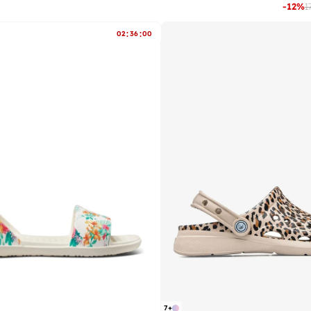
-
12
%
1
:
:
02
36
00
7
+