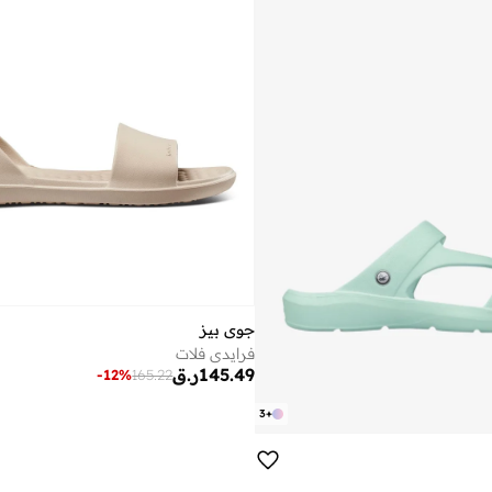
جوي بيز
فرايدي فلات
145.49
ر.ق
-
12
%
165.22
3
+