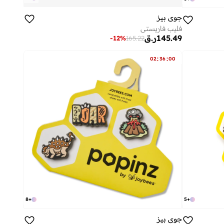
جوي بيز
فليب فاريستي
145.49
ر.ق
-
12
%
165.22
:
:
02
36
00
8
+
5
+
جوي بيز