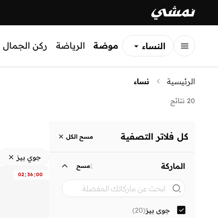
موضة
الرياضة
ركن الجمال
النساء
الرجال
الرئيسية
نساء
الأطفال
20 نتائج
كل فلاتر التصفية
مسح الكل
جوي بيز
الماركة
1
مسح
:
:
02
36
00
جوي بيز
(
20
)