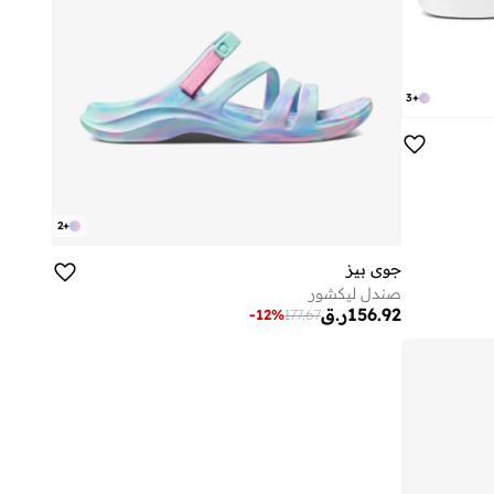
3
+
2
+
جوي بيز
صندل ليكشور
156.92
ر.ق
-
12
%
177.67