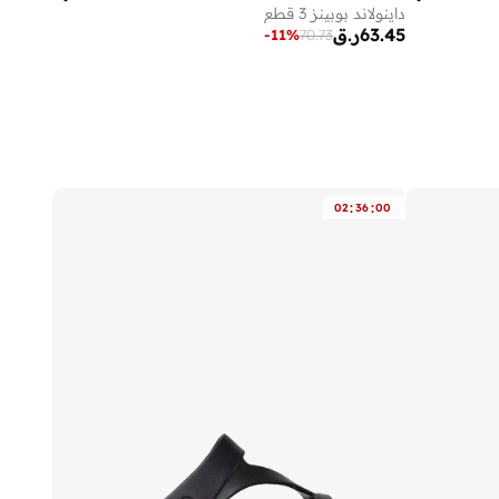
داينولاند بوبينز 3 قطع
63.45
ر.ق
-
11
%
70.73
:
:
02
36
00