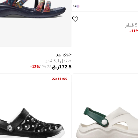
5
+
-
11
جوي بيز
صندل ليكشور
172.5
ر.ق
-
13
%
196.38
:
:
02
36
00