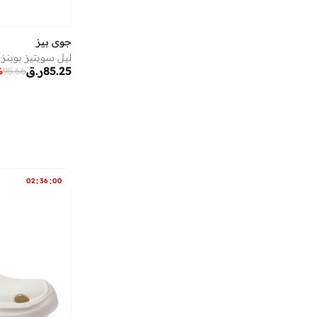
أومبيرتو جيانيني
(
38
)
أون ذا لوكس
(
1
)
جوي بيز
أوه سو هيفنلي
(
6
)
ليـل سويتيز بوبنز 5 قطع
85.25
ر.ق
أيقون
(
168
)
%
95.66
أيه إم بي إم
(
3
)
أﻣورﻛس
(
12
)
إس دي. فيلانو
(
3
)
إسكادا
(
77
)
إسميرا أوسدابايفا
(
12
)
:
:
02
36
00
إكستاسي
(
13
)
إليس
(
1
)
إلينا من دي ستايل
(
3
)
إمبريوليس
(
14
)
إن سي إل إيه
(
9
)
إندوسول
(
5
)