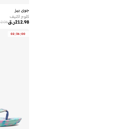
أروما 360
(
25
)
أزهى العطور
(
3
)
جوي بيز
كلوج اكتيف
أستون مارتن
(
21
)
212.98
ر.ق
42.06
أسوبو
(
43
)
:
:
02
36
00
أشري سكن
(
17
)
أشيتا فرنانديز
(
139
)
أفنان
(
8
)
ألب_أوشن
(
6
)
ألترا
(
4
)
أم سكوير فاشن
(
257
)
أمارزو
(
28
)
أميا
(
94
)
أميرة
(
555
)
أنا وأنا
(
18
)
أنايا
(
1
)