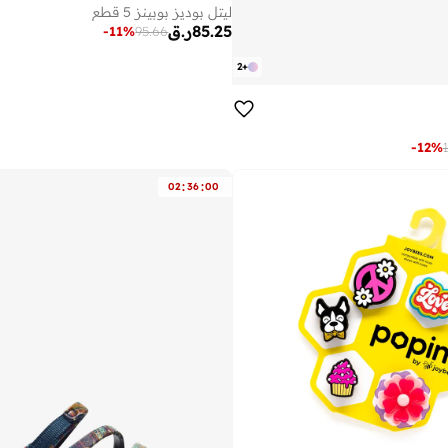
ليتل بوديز بوبينز 5 قطع
85.25
ر.ق
-
11
%
95.66
2
+
-
12
%
:
:
02
36
00