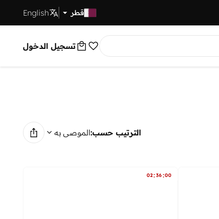
English
توصيل سريع
قطر
تسجيل الدخول
الترتيب حسب:
الموصى به
:
:
02
36
00