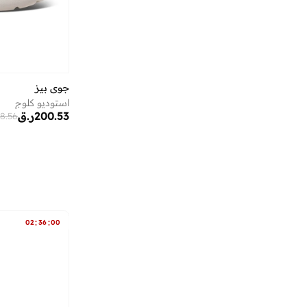
إي جي إل
(
24
)
إيرث سكين لندن
(
60
)
إيري
(
10
)
إيرين
(
2
)
جوي بيز
إيفا تجعيد الشعر
(
1
)
استوديو كلوج
200.53
ر.ق
8.56
إيفانز
(
1
)
إيكوتولز
(
42
)
إيكولاك
(
48
)
إيكولور
(
1
)
إيلي صعب
(
7
)
:
:
02
36
00
إيليان وير
(
3
)
إيمينينت
(
180
)
إينامور
(
8
)
اتريكس
(
5
)