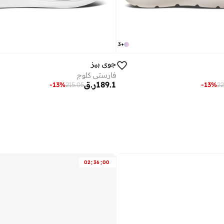
3
+
جوي بيز
فارستي كلوج
189.1
ر.ق
-
13
%
215.05
-
13
%
22
:
:
02
36
00