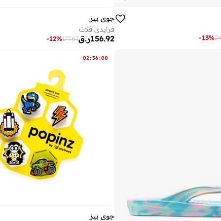
جوي بيز
فرايدي فلات
156.92
ر.ق
-
13
%
2
-
12
%
177.67
:
:
02
36
00
جوي بيز