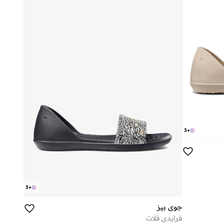
3
+
3
+
جوي بيز
فرايدي فلات