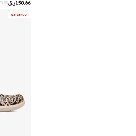
)
4
(
42
150.66
ر.ق
70.39
آنا فون ليبا
(
1
)
)
4
(
42.5
آي تاتش
(
13
)
:
:
02
36
00
آي شين
(
350
)
آي لاف
(
7
)
آي لور
(
22
)
آيرتون سينا
(
7
)
آينا
(
31
)
أبتاوني
(
6
)
أبهاتي سويس
(
3
)
أدريا
(
146
)
أرتيميا
(
21
)
أرجنتو
(
60
)
أركتيك هانتر
(
61
)
أرماني
(
28
)