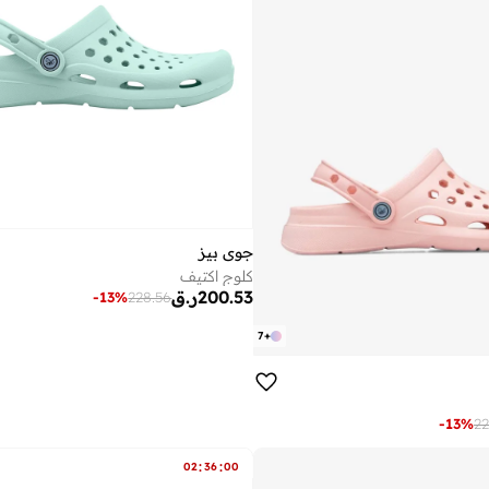
جوي بيز
كلوج اكتيف
200.53
ر.ق
-
13
%
228.56
7
+
-
13
%
22
:
:
02
36
00