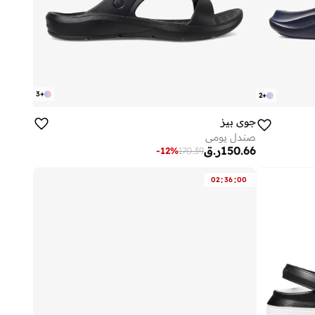
3
+
2
+
جوي بيز
صندل يومي
150.66
ر.ق
-
12
%
170.39
:
:
02
36
00