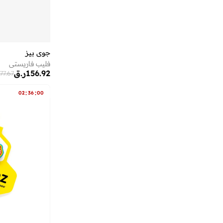
أندرينا
(
9
)
أنوذر كوتون لاب
(
1
)
أو جي إكس
(
1
)
جوي بيز
أو نيل
(
13
)
فليب فاريستي
أوبي
(
1
)
156.92
ر.ق
177.67
أوجيدر
(
160
)
:
:
02
36
00
أورال بي
(
3
)
أوربان كير
(
28
)
أوربانهاول
(
4
)
أوربن بليس
(
15
)
أورتيكرام
(
16
)
أوريب
(
8
)
أوريليا
(
2
)
أوفوس
(
1
)