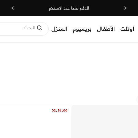
الدفع نقدا عند الاستلام
البحث
اوتلت
الأطفال
بريميوم
المنزل
:
:
02
36
00