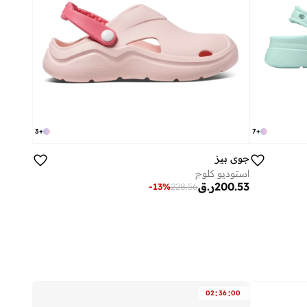
3
+
7
+
جوي بيز
استوديو كلوج
200.53
ر.ق
-
13
%
228.56
:
:
02
36
00