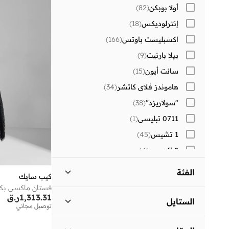
أولا بوبكن
(
82
)
إنترلوديكس
(
18
)
اكسبليست باوتس
(
166
)
بيلا بارنيت
(
9
)
سانت أيون
(
15
)
هاموندز فلاي كاتشر
(
34
)
"سولاريزد"
(
38
)
0711 تبليسي
(
1
)
1 تشيس
(
45
)
2 اكس يو
(
4
)
30 سندايز
(
294
)
الفئة
كيب سايك
)
2
(
Aavrani
فستان ماكسي بك
كل النساء
)
3
(
1,313.31
ر.ق
)
2
(
AXIS-Y
الستايل
توصيل مجاني
)
4
(
BE MINE
ملابس
)
3
(
المساء
(
3
)