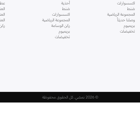
اكسسوارات
أحذية
عطو
شنط
شنط
العن
المجموعة الرياضية
اكسسوارات
العن
وصلنا حديثاً
المجموعة الرياضية
الع
بريميوم
ركن الوسامة
ركن
تخفيضات
بريميوم
تخفيضات
©
2026 نمشي. كل الحقوق محفوظة