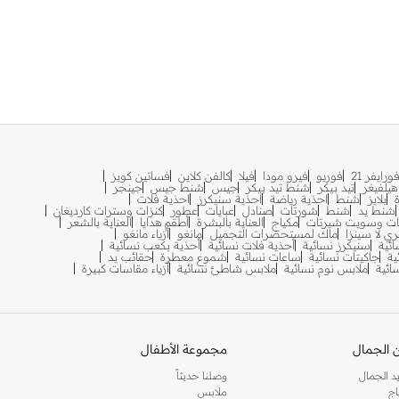
ورايفر 21
فوريو
فيرو مودا
فيلا
كالفن كلاين
فساتين كويز
يلفيغر
تيد بيكر
شنط تيد بيكر
جيس
شنط جيس
جينجر
بلايز
شنط
احذية رياضة
احذية سنيكرز
احذية فلات
شنط يد
شنط
شورتات
صنادل
عبايات
عطور
كنزات وسترات كارديغان
ات وسويت شيرتات
مكياج
العناية بالبشرة
أطقم هدايا
العناية بالشعر
ري لا سينزا
ماك لمستحضرات التجميل
مانغو
أزياء مانغو
ائية
سنيكرز نسائية
أحذية فلات نسائية
أحذية بكعب نسائية
ية
جاكيتات نسائية
ساعات نسائية
شموع معطرة
حقائب يد
سائية
ملابس نوم نسائية
ملابس شاطئ نسائية
أزياء مقاسات كبيرة
 الجمال
مجموعة الأطفال
د الجمال
وصلنا حديثاً
اج
ملابس