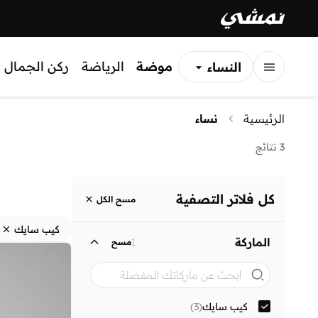
موضة
الرياضة
ركن الجمال
النساء
الرجال
الرئيسية
نساء
الأطفال
3 نتائج
كل فلاتر التصفية
مسح الكل
كيب سايك
الماركة
1
مسح
كيب سايك
(
3
)