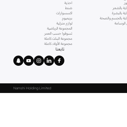
ر
احذية
اية بالشعر
شنط
اية بالبشرة
اكسسوارات
ناية بالجسم والصحة
بريميوم
 الوسامة
لوازم منزلية
المجموعة الرياضية
تسوقوا حسب العمر
مجموعة البنات كاملة
مجموعة الأولاد كاملة
تابعنا
Namshi Holding Limited