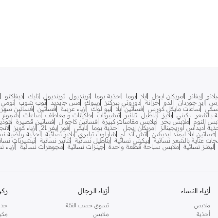
لانو
إيفانز
امريكان ايجل
ايلا
بوما
احذية بوما
ترينديول
ترينديول
نايك
ديفاكتو
ف
رس
اير جوردان
الدو
خزانة
دوروثي بيركنز
ريبوك
مس جايديد
توب شوب
تومي ه
سكي
ساعات مايكل كورس
فساتين ايلا
نيو لوك
أزياء عربية
فساتين
فساتين سهرة
ية بالشعر
بكيني
بلايز
بناطيل
تنانير
تيشيرتات
جاكيتات و معاطف
ساعات
شموع
بس النوم
ملابس بحر
ملابس مقاسات كبيرة
فساتين كاجوال
فساتين قصيرة
هودي
ذية أديداس أوريجينالز
أمريكان إيجل
أحذية بوما
نايكي
فور إيفر 21
أزياء كويز
لانج
فساتين ايلا ليمتد ايديشن
اتش اند ام
شارلوت تيلبري
بلايز نسائية
أحذية رياضية نس
جات عناية بالشعر نسائية
بيكيني نسائية
بناطيل نسائية
تنانير نسائية
تيشيرتات نسائ
ليقنز نسائية
ملابس سباحة قطعة واحدة
جينزات نسائية
مجوهرات نسائية
أزياء ن
أزياء النساء
أزياء الرجال
ركن
ملابس
تسوق حسب الفئة
جدي
أحذية
ملابس
مكي