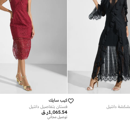
كيب سايك
شكشة دانتيل
فستان بتفاصيل دانتيل
1,065.54
ر.ق
توصيل مجاني