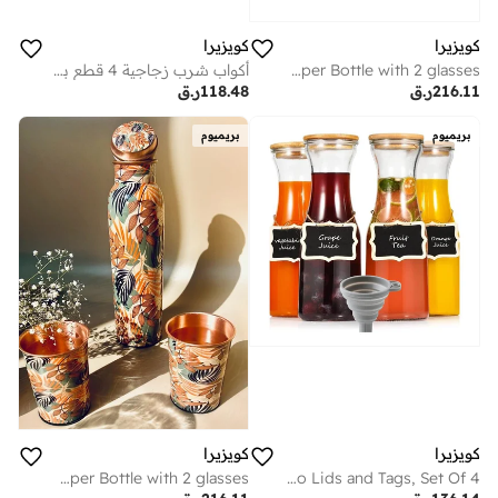
كويزيرا
كويزيرا
Built in Glass Copper Bottle with 2 glasses
أكواب شرب زجاجية 4 قطع بغطاء بامبو وماصات زجاجية - 16 أونصة بتصميم علبة بيرة، أكواب قهوة مثلجة، مثالية للويسكي والصودا والشاي، هدية رائعة + 2 فرش تنظيف
216.11
ر.ق
118.48
ر.ق
بريميوم
بريميوم
كويزيرا
كويزيرا
Glass Carafe Pitchers, Beverage Dispensers/Milk Bottles with Bamboo Lids and Tags, Set Of 4
Built in Glass Copper Bottle with 2 glasses