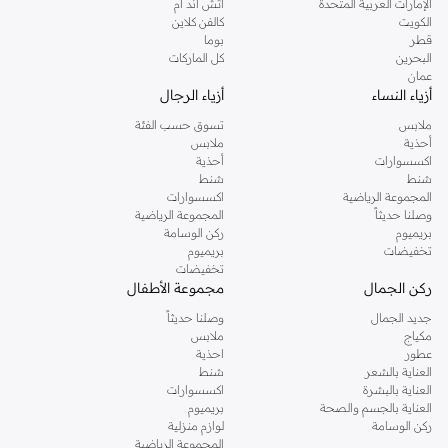
الإمارات العربية المتحدة
اتش اند ام
الكويت
كالفن كلاين
قطر
بوما
البحرين
كل الماركات
عمان
أزياء النساء
أزياء الرجال
ملابس
تسوق حسب الفئة
أحذية
ملابس
اكسسوارات
أحذية
شنط
شنط
المجموعة الرياضية
اكسسوارات
وصلنا حديثاً
المجموعة الرياضية
بريميوم
ركن الوسامة
تخفيضات
بريميوم
تخفيضات
ركن الجمال
مجموعة الأطفال
جديد الجمال
وصلنا حديثاً
مكياج
ملابس
عطور
احذية
العناية بالشعر
شنط
العناية بالبشرة
اكسسوارات
العناية بالجسم والصحة
بريميوم
ركن الوسامة
لوازم منزلية
المجموعة الرياضية