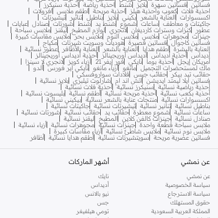
فساتين
فساتين سهرة
بلايز
شنط
احذية رياضة
احذية سنيكرز
احذية فلات
كعوب واحذية هيلز
احذية مريحة
اطقم ملابس
افرولات
اكسسوارات
العناية بالشعر
بكيني
بلايز
بناطيل
تنانير
تيشيرتات
جاكيتات و معاطف
ساعات
شموع
شنط يد
شنط
شورتات
صنادل
عبايات
عطور
كنزات وسترات كارديغان
لانجري
لوازم المطبخ
ليقنز
ملابس سباحة
جينزات
مجوهرات
ملابس
ملابس النوم
ملابس بحر
ملابس مقاسات كبيرة
فساتين كاجوال
فساتين قصيرة
هوديات وسويت شيرتات
مكياج
العناية بالبشرة
أطقم هدايا
العناية بالشعر
العناية بالأظافر
عطور نسائية
أديداس
أحذية أديداس
أديداس أوريجينالز
أحذية أديداس أوريجينالز
أمريكان إيجل
أحذية بوما
نايكي
فور إيفر 21
أزياء كويز
لانجري لا سينزا
ماك لمستحضرات التجميل
مانغو
أزياء مانغو
نايكي اير فورس
ألدو
حقائب تيد بيكر
حقائب جيس
قلادات سواروفسكي
فساتين ايلا ليمتد ايديشن
اتش اند ام
شارلوت تيلبري
بلايز نسائية
أحذية رياضية نسائية
سنيكرز نسائية
أحذية فلات نسائية
أحذية بكعب نسائية
أحذية مريحة نسائية
أطقم نسائية
بليسوت نسائية
اكسسوارات نسائية
منتجات عناية بالشعر نسائية
بيكيني نسائية
بناطيل نسائية
تنانير نسائية
تيشيرتات نسائية
جاكيتات نسائية
ساعات نسائية
شموع معطرة
حقائب يد
حقائب نسائية
شورتات نسائية
صنادل نسائية
جينزات كالفن كلاين
المطبخ
ليقنز نسائية
ملابس سباحة قطعة واحدة
جينزات نسائية
مجوهرات نسائية
أزياء نسائية
ملابس نوم نسائية
ملابس شاطئ نسائية
أزياء مقاسات كبيرة
فساتين عصرية مريحة
سويتشيرتات نسائية
أطقم هدايا نسائية
أظافر
عن نمشي
أشهر الماركات
عن نمشي
نايك
سياسة الخصوصية
أديداس
سياسة الاسترجاع
نيو بالانس
حقوق المستهلك
جس
المملكة العربية السعودية
تومي هيلفيغر