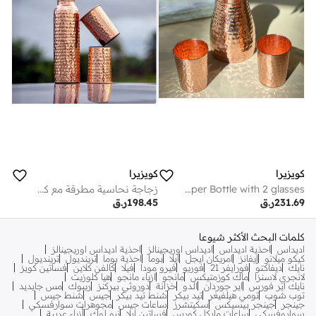
كويزيرا
كويزيرا
Built in Glass Copper Bottle with 2 glasses
زجاجة نحاسية مطرقة مع كوبين
231.69
ر.ق
198.45
ر.ق
كلمات البحث الأكثر شيوعا
اديداس
احذية اديداس
اديداس اوريجينالز
احذية اديداس اوريجينالز
كيكو ميلانو
إيفانز
امريكان ايجل
ايلا
بوما
احذية بوما
ترينديول
ترينديول
نايك
ديفاكتو
فورايفر 21
فوريو
فيرو مودا
فيلا
كالفن كلاين
فساتين كويز
لانجري لاسنزا
ماك كوزمتيكس
مانجو
ازياء مانجو
هيا كلوزيت
نايك اير فورس
اير جوردان
الدو
خزانة
دوروثي بيركنز
ريبوك
مس جايديد
توب شوب
تومي هيلفيغر
تيد بيكر
شنط تيد بيكر
جيس
شنط جيس
جينجر
جينجر بيسيكس
سكيتشرز
ساعات جيس
مجوهرات سوارفسكي
سواروفسكي
ساعات مايكل كورس
فساتين ايلا
نيو لوك
أزياء عربية