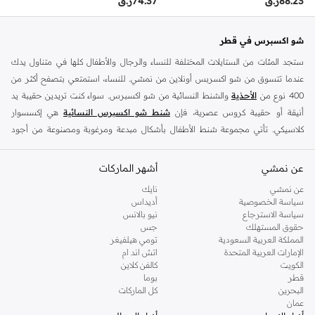
88.23
ر.ق
74.37
ر.ق
شو اكسبرس في قطر
ستجد المئات من الستايلات المختلفة للنساء والرجال والأطفال كلها في متناول يدك
عندما تتسوق من شو اكسربس أونلاين من نمشي. للنساء، استمتعي بتصفح أكثر من
400 نوع من
الأحذية
والشنط النسائية من شو اكسبرس. سواء كنت تريدين حقيبة يد
أنيقة أو حقيبة كروس عصرية، فإن
شنط شو اكسبرس النسائية
هي إكسسوار
كلاسيكي. تأتي مجموعة شنط الأطفال بأشكال مبدعة ومرغوبة ومصنوعة من أجود
الأقمشة ذات الحرفية التقليدية والأسلوب الحديث. تقدم لك شو إكسبرس أيضًا شنط
الأطفال، بحيث يمكنك الاختيار من بين مجموعة كبيرة من شنط الأطفال في شو
عن نمشي
أشهر الماركات
إكسبرس للتسوق أونلاين.
عن نمشي
نايك
تضم مجموعة شو إكسبرس أيضًا مجموعة كبيرة من
الأحذية الرجالية
و
أحذية الأطفال
سياسة الخصوصية
أديداس
سياسة الاسترجاع
نيو بالانس
المريحة وسهلة الارتداء والخلع. تأتي احذية السنيكرز للرجال العصرية تصاميم منخفضة
حقوق المستهلك
جس
وعالية الجودة وأحذية بدون كعب وأحذية سهلة الارتداء بالإضافة إلى أحذية طويلة
المملكة العربية السعودية
تومي هيلفيغر
وملابس رسمية في متجر شو اكسبرس أونلاين.
الإمارات العربية المتحدة
اتش اند ام
الكويت
كالفن كلاين
تسوق من شو اكسبرس أونلاين في الدوحة
قطر
بوما
البحرين
كل الماركات
استمتع بتصفح مجموعة شو اكسبرس أونلاين للحصول على جميع رغباتك في الأحذية
عمان
غير الرسمية والرسمية والممتعة. تسوق من شو اكسبرس أونلاين للحصول على أبوات