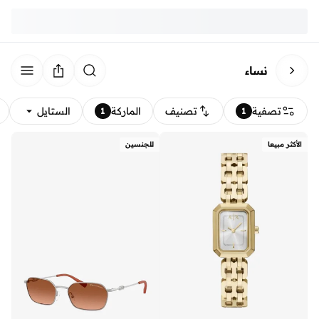
نساء
تصفية
تصنيف
الماركة
الستايل
1
1
الأكثر مبيعا
للجنسين