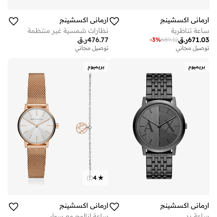
ارماني اكسشينج
ارماني اكسشينج
ساعة تناظرية
نظارات شمسية غير منتظمة
671.03
ر.ق
476.77
ر.ق
-
3
%
689.12
توصيل مجاني
توصيل مجاني
بريميوم
بريميوم
)
1
(
4
ارماني اكسشينج
ارماني اكسشينج
ساعة يد
ساعة انالوج مع سوار