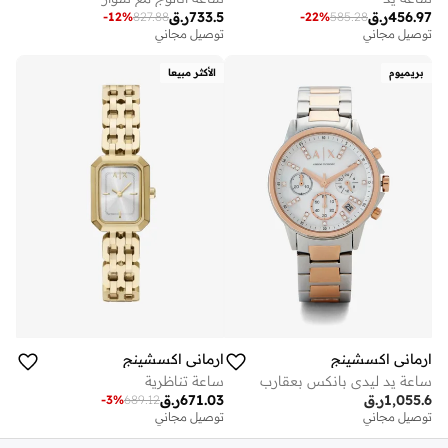
456.97
ر.ق
733.5
ر.ق
-
12
%
827.88
-
22
%
585.28
توصيل مجاني
توصيل مجاني
بريميوم
الأكثر مبيعا
ارماني اكسشينج
ارماني اكسشينج
ساعة يد ليدي بانكس بعقارب
ساعة تناظرية
1,055.6
ر.ق
671.03
ر.ق
-
3
%
689.12
توصيل مجاني
توصيل مجاني