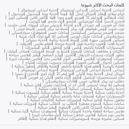
كلمات البحث الأكثر شيوعا
اديداس
احذية اديداس
اديداس اوريجينالز
احذية اديداس اوريجينالز
كيكو ميلانو
إيفانز
امريكان ايجل
ايلا
بوما
احذية بوما
ترينديول
ترينديول
نايك
ديفاكتو
فورايفر 21
فوريو
فيرو مودا
فيلا
كالفن كلاين
فساتين كويز
لانجري لاسنزا
ماك كوزمتيكس
مانجو
ازياء مانجو
هيا كلوزيت
نايك اير فورس
اير جوردان
الدو
خزانة
دوروثي بيركنز
ريبوك
مس جايديد
توب شوب
تومي هيلفيغر
تيد بيكر
شنط تيد بيكر
جيس
شنط جيس
جينجر
جينجر بيسيكس
سكيتشرز
ساعات جيس
مجوهرات سوارفسكي
سواروفسكي
ساعات مايكل كورس
فساتين ايلا
نيو لوك
أزياء عربية
فساتين
فساتين سهرة
بلايز
شنط
احذية رياضة
احذية سنيكرز
احذية فلات
كعوب واحذية هيلز
احذية مريحة
اطقم ملابس
افرولات
اكسسوارات
العناية بالشعر
بكيني
بلايز
بناطيل
تنانير
تيشيرتات
جاكيتات و معاطف
ساعات
شموع
شنط يد
شنط
شورتات
صنادل
عبايات
عطور
كنزات وسترات كارديغان
لانجري
لوازم المطبخ
ليقنز
ملابس سباحة
جينزات
مجوهرات
ملابس
ملابس النوم
ملابس بحر
ملابس مقاسات كبيرة
فساتين كاجوال
فساتين قصيرة
هوديات وسويت شيرتات
مكياج
العناية بالبشرة
أطقم هدايا
العناية بالشعر
العناية بالأظافر
عطور نسائية
أديداس
أحذية أديداس
أديداس أوريجينالز
أحذية أديداس أوريجينالز
أمريكان إيجل
أحذية بوما
نايكي
فور إيفر 21
أزياء كويز
لانجري لا سينزا
ماك لمستحضرات التجميل
مانغو
أزياء مانغو
نايكي اير فورس
ألدو
حقائب تيد بيكر
حقائب جيس
قلادات سواروفسكي
فساتين ايلا ليمتد ايديشن
اتش اند ام
شارلوت تيلبري
بلايز نسائية
أحذية رياضية نسائية
سنيكرز نسائية
أحذية فلات نسائية
أحذية بكعب نسائية
أحذية مريحة نسائية
أطقم نسائية
بليسوت نسائية
اكسسوارات نسائية
منتجات عناية بالشعر نسائية
بيكيني نسائية
بناطيل نسائية
تنانير نسائية
تيشيرتات نسائية
جاكيتات نسائية
ساعات نسائية
شموع معطرة
حقائب يد
حقائب نسائية
شورتات نسائية
صنادل نسائية
جينزات كالفن كلاين
المطبخ
ليقنز نسائية
ملابس سباحة قطعة واحدة
جينزات نسائية
مجوهرات نسائية
أزياء نسائية
ملابس نوم نسائية
ملابس شاطئ نسائية
أزياء مقاسات كبيرة
فساتين عصرية مريحة
سويتشيرتات نسائية
أطقم هدايا نسائية
أظافر