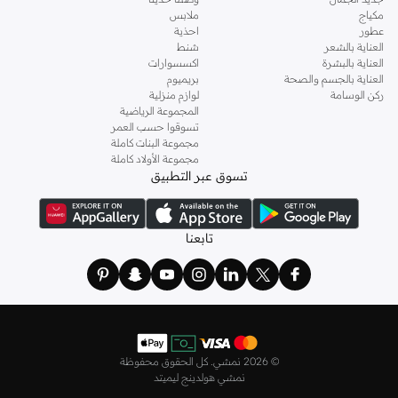
مكياج
ملابس
عطور
احذية
العناية بالشعر
شنط
العناية بالبشرة
اكسسوارات
العناية بالجسم والصحة
بريميوم
ركن الوسامة
لوازم منزلية
المجموعة الرياضية
تسوقوا حسب العمر
مجموعة البنات كاملة
مجموعة الأولاد كاملة
تسوق عبر التطبيق
تابعنا
©
2026 نمشي. كل الحقوق محفوظة
نمشي هولدينج ليميتد