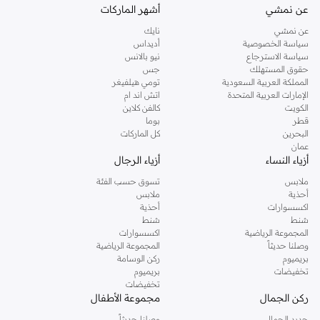
عن نمشي
أشهر الماركات
عن نمشي
نايك
سياسة الخصوصية
أديداس
سياسة الاسترجاع
نيو بالانس
حقوق المستهلك
جس
المملكة العربية السعودية
تومي هيلفيغر
الإمارات العربية المتحدة
اتش اند ام
الكويت
كالفن كلاين
قطر
بوما
البحرين
كل الماركات
عمان
أزياء النساء
أزياء الرجال
ملابس
تسوق حسب الفئة
أحذية
ملابس
اكسسوارات
أحذية
شنط
شنط
المجموعة الرياضية
اكسسوارات
وصلنا حديثاً
المجموعة الرياضية
بريميوم
ركن الوسامة
تخفيضات
بريميوم
تخفيضات
ركن الجمال
مجموعة الأطفال
جديد الجمال
وصلنا حديثاً