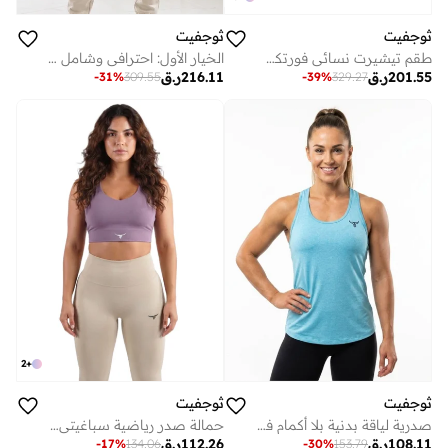
ثوجفيت
ثوجفيت
طقم تيشيرت نسائي فورتكس وردي وتيشيرت نسائي دوامة أسود
الخيار الأول: احترافي وشامل (الأكثر مبيعاً) طقم نسائي رياضي ثق فيت: بنطال فيلوسيتي فايب بيج وتيشيرت كيتي هوك رمادي مزرق
201.55
ر.ق
216.11
ر.ق
-
31
%
309.55
-
39
%
329.27
2
+
ثوجفيت
ثوجفيت
صدرية لياقة بدنية بلا أكمام فلو موشن
حمالة صدر رياضية سباغيتي ثاج فيت سترايك زون - بنفسجي
108.11
ر.ق
112.26
ر.ق
-
17
%
134.06
-
30
%
153.79