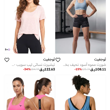
5
+
ثوجفيت
ثوجفيت
شورت مموه أسود نحيف بخصر عالٍ
تيشيرت نسائي ليب سويب - وردي
108.11
ر.ق
122.63
ر.ق
-
34
%
184.95
-
15
%
125.76