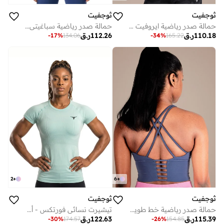
ثوجفيت
ثوجفيت
حمالة صدر رياضية سباغيتي سترايك زون - أسود
حمالة صدر رياضية ايروفيت عالية الشدة طويلة - أزرق سماوي
112.26
ر.ق
110.18
ر.ق
-
17
%
134.06
-
34
%
165.22
2
+
6
+
ثوجفيت
ثوجفيت
حمالة صدر رياضية خط طويل عالية الكثافة ايروفيت - أزرق
تيشيرت نسائي فورتكس - أخضر
115.39
ر.ق
122.63
ر.ق
-
30
%
174.57
-
26
%
154.85