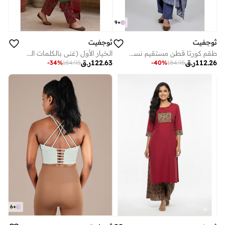
9
+
ثوجفيت
ثوجفيت
طقم كورتا قطن مستقيم نسائي بنقشة متعرجة مع بنطال ووشاح دوباتا مطبوع (طقم من 3 قطع، لون أزرق أردوازي)
الخيار الأول (غني بالكلمات الدلالية - مُوصى به): طقم كورتا قطن نسائي بطبعة الإيكات مع دوباتا – كورتي خضراء بقصة مستقيمة وقصة رقبة V مع تطريز مرايا وشغل رقع، طقم ملابس تقليدية أنيق.
112.26
ر.ق
122.63
ر.ق
-
34
%
184.95
-
40
%
184.95
6
+