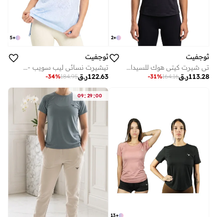
5
+
2
+
ثوجفيت
ثوجفيت
تي شيرت كيتي هوك للسيدات - أسود
تيشيرت نسائي ليب سويب - أزرق
113.28
ر.ق
122.63
ر.ق
-
34
%
184.95
-
31
%
164.16
:
:
09
29
00
13
+