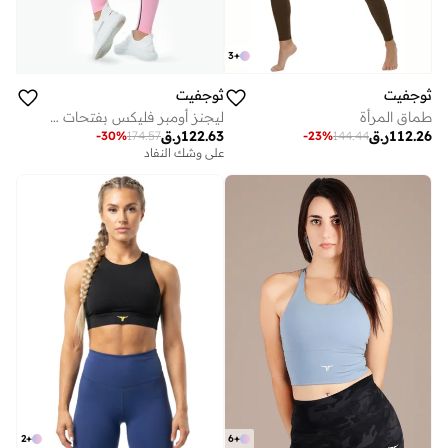
3
+
ثوجفيت
ثوجفيت
طماق المرأة
ليجنز أومبر فليكس بفتحات متدرجة وردي
112.26
ر.ق
122.63
ر.ق
-
30
%
174.57
-
23
%
144.44
على وشك النفاد
2
+
6
+