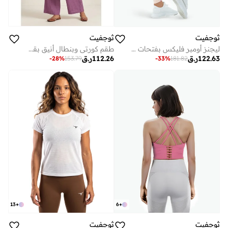
ثوجفيت
ثوجفيت
طقم كورتي وبنطال أنيق بقصّة A-Line بنقوش الزهور باللون البنفسجي (الموف)
ليجنز أومبر فليكس بفتحات وتدرج لوني بيج
112.26
ر.ق
122.63
ر.ق
-
28
%
153.79
-
33
%
181.82
13
+
6
+
ثوجفيت
ثوجفيت