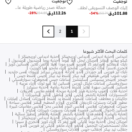
ثوجفيت
ثوجفيت
حمالة صدر رياضية طويلة عالية الكثافة ثاج فيت ايرو فيت - أخضر فاتح
إليك الوصف التسويقي لطقم الكورد (Coord Set) القطني باللغة العربية، مصاغاً بأسلوب يجمع بين الأناقة والاحترافية ليناسب ذوق عملائك في دبي وخارجها:
112.26
ر.ق
101.88
ر.ق
-
28
%
154.85
-
34
%
153.79
2
1
كلمات البحث الأكثر شيوعا
اديداس
احذية اديداس
اديداس اوريجينالز
احذية اديداس اوريجينالز
كيكو ميلانو
إيفانز
امريكان ايجل
ايلا
بوما
احذية بوما
ترينديول
ترينديول
نايك
ديفاكتو
فورايفر 21
فوريو
فيرو مودا
فيلا
كالفن كلاين
فساتين كويز
لانجري لاسنزا
ماك كوزمتيكس
مانجو
ازياء مانجو
هيا كلوزيت
نايك اير فورس
اير جوردان
الدو
خزانة
دوروثي بيركنز
ريبوك
مس جايديد
توب شوب
تومي هيلفيغر
تيد بيكر
شنط تيد بيكر
جيس
شنط جيس
جينجر
جينجر بيسيكس
سكيتشرز
ساعات جيس
مجوهرات سوارفسكي
سواروفسكي
ساعات مايكل كورس
فساتين ايلا
نيو لوك
أزياء عربية
فساتين
فساتين سهرة
بلايز
شنط
احذية رياضة
احذية سنيكرز
احذية فلات
كعوب واحذية هيلز
احذية مريحة
اطقم ملابس
افرولات
اكسسوارات
العناية بالشعر
بكيني
بلايز
بناطيل
تنانير
تيشيرتات
جاكيتات و معاطف
ساعات
شموع
شنط يد
شنط
شورتات
صنادل
عبايات
عطور
كنزات وسترات كارديغان
لانجري
لوازم المطبخ
ليقنز
ملابس سباحة
جينزات
مجوهرات
ملابس
ملابس النوم
ملابس بحر
ملابس مقاسات كبيرة
فساتين كاجوال
فساتين قصيرة
هوديات وسويت شيرتات
مكياج
العناية بالبشرة
أطقم هدايا
العناية بالشعر
العناية بالأظافر
عطور نسائية
أديداس
أحذية أديداس
أديداس أوريجينالز
أحذية أديداس أوريجينالز
أمريكان إيجل
أحذية بوما
نايكي
فور إيفر 21
أزياء كويز
لانجري لا سينزا
ماك لمستحضرات التجميل
مانغو
أزياء مانغو
نايكي اير فورس
ألدو
حقائب تيد بيكر
حقائب جيس
قلادات سواروفسكي