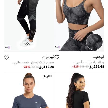
3
+
4
+
ثوجفيت
ثوجفيت
بدلة رياضية - - أسود
سبين فيت ليجنز خصر عالي بفتحات - أسود
226.48
ر.ق
112.26
ر.ق
-
22
%
288.80
-
38
%
180.80
الأكثر طلبا