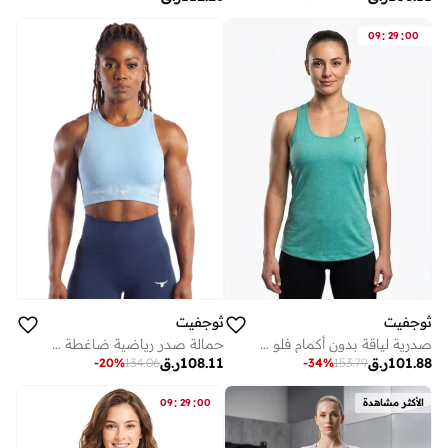
:
:
09
29
00
ثوجفيت
ثوجفيت
صدرية لياقة بدون أكمام فلو موشن
حمالة صدر رياضية ضاغطة بليز كرايز - أزرق
101.88
ر.ق
108.11
ر.ق
-
20
%
134.06
-
34
%
153.79
:
:
الأكثر مشاهدة
00
29
09