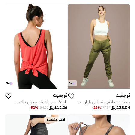
3
+
3
+
ثوجفيت
ثوجفيت
بلوزة بدون أكمام بريزي باك برباط خلفي - أحمر
بنطلون رياضي نسائي فيلوستي فايبر
112.26
ر.ق
133.04
ر.ق
-
32
%
164.16
-
26
%
177.67
الأكثر مشاهدة