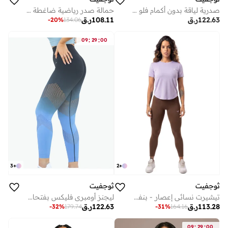
صدرية لياقة بدون أكمام فلو موشن
حمالة صدر رياضية ضاغطة بليز كرايز - أخضر فاتح
122.63
ر.ق
108.11
ر.ق
-
20
%
134.06
:
:
09
29
00
3
+
2
+
ثوجفيت
ثوجفيت
ليجنز أومبري فليكس بفتحات وتدرج لوني
تيشيرت نسائي إعصار - بنفسجي
122.63
ر.ق
113.28
ر.ق
-
32
%
179.74
-
31
%
164.16
:
:
09
29
00