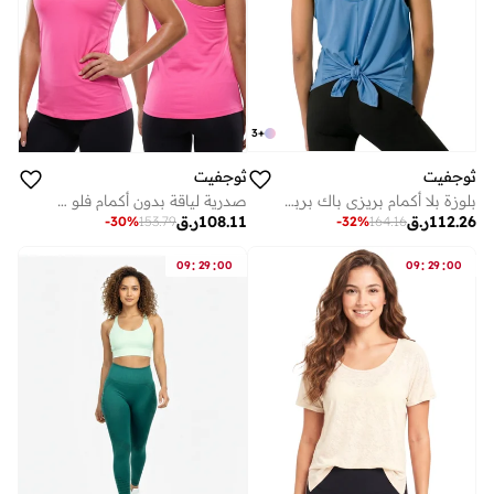
3
+
ثوجفيت
ثوجفيت
بلوزة بلا أكمام بريزي باك برباط خلفي - أزرق
صدرية لياقة بدون أكمام فلو موشن
112.26
ر.ق
108.11
ر.ق
-
32
%
164.16
-
30
%
153.79
:
:
:
:
09
29
00
09
29
00