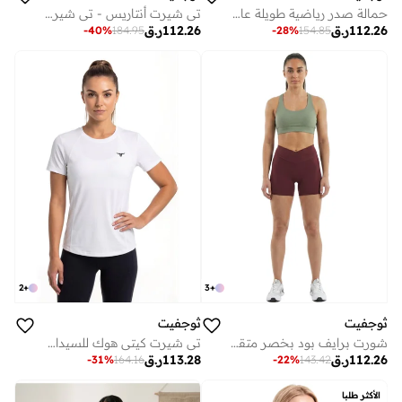
حمالة صدر رياضية طويلة عالية الشدة ثوكفيت ايروفيت - وردي محمر
تي شيرت أنتاريس - تي شيرت نسائي - أبيض
112.26
ر.ق
112.26
ر.ق
-
40
%
184.95
-
28
%
154.85
2
+
3
+
ثوجفيت
ثوجفيت
شورت برايف بود بخصر متقاطع وفتحة على شكل حرف - عنابي
تي شيرت كيتي هوك للسيدات - أبيض
112.26
ر.ق
113.28
ر.ق
-
31
%
164.16
-
22
%
143.42
الأكثر طلبا