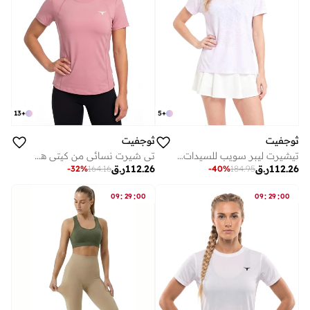
13
+
5
+
ثوجفيت
ثوجفيت
تيشيرت ليبر سويب للسيدات من ثاج فيت
تي شيرت نسائي من كيتي هوك - وردي
112.26
ر.ق
112.26
ر.ق
-
32
%
164.16
-
40
%
184.95
:
:
:
:
09
29
00
09
29
00