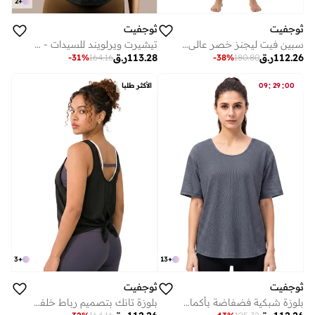
2
+
ثوجفيت
ثوجفيت
سبين فيت ليجنز خصر عالي - أسود
تيشيرت ويرلويند للسيدات - أسود
112.26
ر.ق
113.28
ر.ق
-
31
%
164.16
-
38
%
180.80
:
:
00
29
09
الأكثر طلبا
3
+
13
+
ثوجفيت
ثوجفيت
بلوزة شبكية فضفاضة بأكمام قصيرة - رمادي
بلوزة تانك بتصميم رباط خلفي - أسود