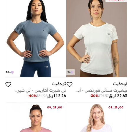
13
+
2
+
ثوجفيت
ثوجفيت
تيشيرت نسائي فورتكس - أبيض
تي شيرت أنتاريس - تي شيرت نسائي - أزرق رمادي
122.63
ر.ق
112.26
ر.ق
-
40
%
184.95
-
30
%
174.57
:
:
:
:
09
29
00
09
29
00