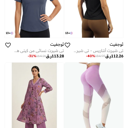
13
+
13
+
ثوجفيت
ثوجفيت
تي شيرت أنتاريس - تي شيرت نسائي - أسود
تي شيرت نسائي من كيتي هوك - أزرق رمادي
112.26
ر.ق
113.28
ر.ق
-
31
%
164.16
-
40
%
184.95