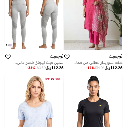
4
+
ثوجفيت
ثوجفيت
سبين فيت ليجنز خصر عالي بفتحات - رمادي فاتح
طقم شوريدار قطني من قماش الهاكوبا (مطرز) مع طرحة (دوباتا) بمزيج من طباعة الإيكات. إليك الترجمة التفصيلية المناسبة لعرض المنتج
112.26
ر.ق
112.26
ر.ق
-
38
%
180.80
-
17
%
134.06
:
:
09
29
00