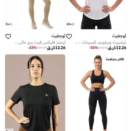
13
+
3
+
ثوجفيت
ثوجفيت
تيشيرت ويرلويند للسيدات - أبيض
ليجنز فليكس فيت برو عالي الأداء - خوخي
112.26
ر.ق
112.26
ر.ق
-
32
%
164.16
-
23
%
144.44
الأكثر مشاهدة