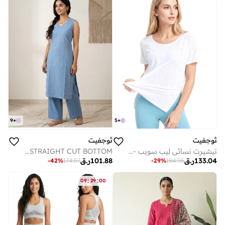
5
+
9
+
ثوجفيت
ثوجفيت
تيشيرت نسائي ليب سويب - أبيض
BLUE KANTA STITCH DESIGN STIPED DESIGN COTTON SALWAR WITH PLAIN STRAIGHT CUT BOTTOM
133.04
ر.ق
101.88
ر.ق
-
29
%
184.95
-
42
%
174.57
:
:
09
29
00