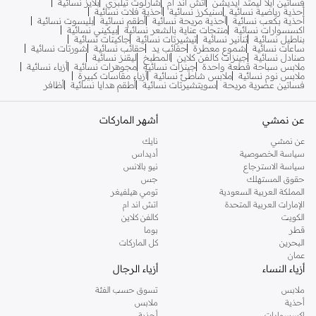
فساتين ايلا ليمتد ايديشن
اتش اند ام
شارلوت تيلبري
بلايز نسائية
أحذية رياضية نسائية
سنيكرز نسائية
أحذية فلات نسائية
أحذية بكعب نسائية
أحذية مريحة نسائية
أطقم نسائية
بليسوت نسائية
اكسسوارات نسائية
منتجات عناية بالشعر نسائية
بيكيني نسائية
بناطيل نسائية
تنانير نسائية
تيشيرتات نسائية
جاكيتات نسائية
ساعات نسائية
شموع معطرة
حقائب يد
حقائب نسائية
شورتات نسائية
صنادل نسائية
جينزات كالفن كلاين
المطبخ
ليقنز نسائية
ملابس سباحة قطعة واحدة
جينزات نسائية
مجوهرات نسائية
أزياء نسائية
ملابس نوم نسائية
ملابس شاطئ نسائية
أزياء مقاسات كبيرة
فساتين عصرية مريحة
سويتشيرتات نسائية
أطقم هدايا نسائية
أظافر
عن نمشي
أشهر الماركات
عن نمشي
نايك
سياسة الخصوصية
أديداس
سياسة الاسترجاع
نيو بالانس
حقوق المستهلك
جس
المملكة العربية السعودية
تومي هيلفيغر
الإمارات العربية المتحدة
اتش اند ام
الكويت
كالفن كلاين
قطر
بوما
البحرين
كل الماركات
عمان
أزياء النساء
أزياء الرجال
ملابس
تسوق حسب الفئة
أحذية
ملابس
اكسسوارات
أحذية