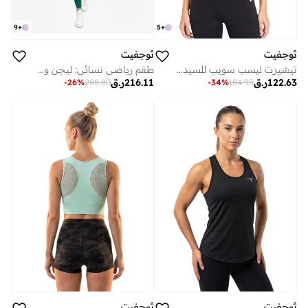
5
+
9
+
ثوجفيت
ثوجفيت
تيشيرت ليسب سويب للسيدات - أصفر
طقم رياضي نسائي: ليجن وسوتيان رياضي بظهر متقاطع، أخضر، مقاسات
122.63
ر.ق
216.11
ر.ق
-
34
%
184.95
-
26
%
288.80
ثوجفيت
ثوجفيت