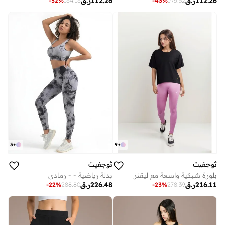
112.26
ر.ق
112.26
ر.ق
-
32
%
164.16
-
43
%
195.32
3
+
9
+
ثوجفيت
ثوجفيت
بدلة رياضية - - رمادي
بلوزة شبكية واسعة مع ليقنز
226.48
ر.ق
216.11
ر.ق
-
22
%
288.80
-
23
%
278.39