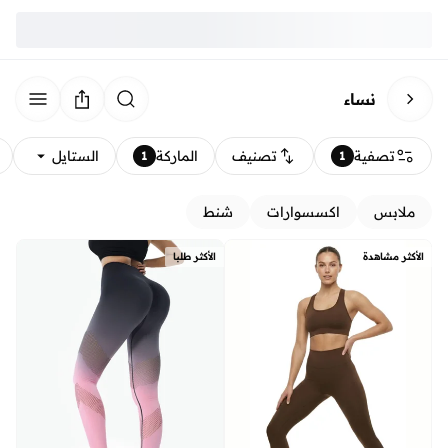
نساء
تصفية
تصنيف
الماركة
الستايل
1
1
ملابس
اكسسوارات
شنط
الأكثر مشاهدة
الأكثر طلبا