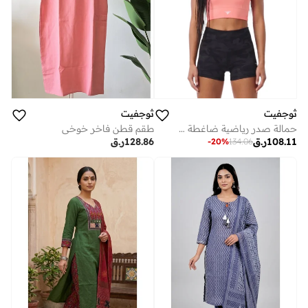
ثوجفيت
ثوجفيت
حمالة صدر رياضية ضاغطة بليز كرايز
طقم قطن فاخر خوخي
108.11
ر.ق
128.86
ر.ق
-
20
%
134.06