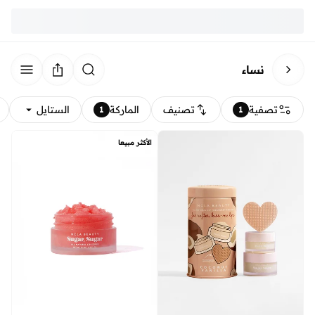
نساء
تصفية
تصنيف
الماركة
الستايل
1
1
الأكثر مبيعا