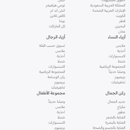
المملكة العربية السعودية
تومي هيلفيغر
الإمارات العربية المتحدة
اتش اند ام
الكويت
كالفن كلاين
قطر
بوما
البحرين
كل الماركات
عمان
أزياء النساء
أزياء الرجال
ملابس
تسوق حسب الفئة
أحذية
ملابس
اكسسوارات
أحذية
شنط
شنط
المجموعة الرياضية
اكسسوارات
وصلنا حديثاً
المجموعة الرياضية
بريميوم
ركن الوسامة
تخفيضات
بريميوم
تخفيضات
ركن الجمال
مجموعة الأطفال
جديد الجمال
وصلنا حديثاً
مكياج
ملابس
عطور
احذية
العناية بالشعر
شنط
العناية بالبشرة
اكسسوارات
العناية بالجسم والصحة
بريميوم