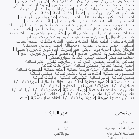
توب شوب
تومي هيلفيغر
تيد بيكر
شنط تيد بيكر
جيس
شنط جيس
جينجر
جينجر بيسيكس
سكيتشرز
ساعات جيس
مجوهرات سوارفسكي
سواروفسكي
ساعات مايكل كورس
فساتين ايلا
نيو لوك
أزياء عربية
فساتين
فساتين سهرة
بلايز
شنط
احذية رياضة
احذية سنيكرز
احذية فلات
كعوب واحذية هيلز
احذية مريحة
اطقم ملابس
افرولات
اكسسوارات
العناية بالشعر
بكيني
بلايز
بناطيل
تنانير
تيشيرتات
جاكيتات و معاطف
ساعات
شموع
شنط يد
شنط
شورتات
صنادل
عبايات
عطور
كنزات وسترات كارديغان
لانجري
لوازم المطبخ
ليقنز
ملابس سباحة
جينزات
مجوهرات
ملابس
ملابس النوم
ملابس بحر
ملابس مقاسات كبيرة
فساتين كاجوال
فساتين قصيرة
هوديات وسويت شيرتات
مكياج
العناية بالبشرة
أطقم هدايا
العناية بالشعر
العناية بالأظافر
عطور نسائية
أديداس
أحذية أديداس
أديداس أوريجينالز
أحذية أديداس أوريجينالز
أمريكان إيجل
أحذية بوما
نايكي
فور إيفر 21
أزياء كويز
لانجري لا سينزا
ماك لمستحضرات التجميل
مانغو
أزياء مانغو
نايكي اير فورس
ألدو
حقائب تيد بيكر
حقائب جيس
قلادات سواروفسكي
فساتين ايلا ليمتد ايديشن
اتش اند ام
شارلوت تيلبري
بلايز نسائية
أحذية رياضية نسائية
سنيكرز نسائية
أحذية فلات نسائية
أحذية بكعب نسائية
أحذية مريحة نسائية
أطقم نسائية
بليسوت نسائية
اكسسوارات نسائية
منتجات عناية بالشعر نسائية
بيكيني نسائية
بناطيل نسائية
تنانير نسائية
تيشيرتات نسائية
جاكيتات نسائية
ساعات نسائية
شموع معطرة
حقائب يد
حقائب نسائية
شورتات نسائية
صنادل نسائية
جينزات كالفن كلاين
المطبخ
ليقنز نسائية
ملابس سباحة قطعة واحدة
جينزات نسائية
مجوهرات نسائية
أزياء نسائية
ملابس نوم نسائية
ملابس شاطئ نسائية
أزياء مقاسات كبيرة
فساتين عصرية مريحة
سويتشيرتات نسائية
أطقم هدايا نسائية
أظافر
عن نمشي
أشهر الماركات
عن نمشي
نايك
سياسة الخصوصية
أديداس
سياسة الاسترجاع
نيو بالانس
حقوق المستهلك
جس