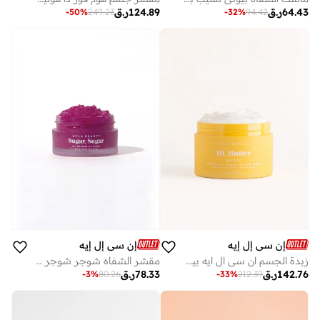
64.43
ر.ق
124.89
ر.ق
-
50
%
249.23
-
32
%
94.42
إن سي إل إيه
إن سي إل إيه
زبدة الجسم ان سي ال ايه بيوتي هاي، مانجو وفانيليا 200 مل
مقشر الشفاه شوجر شوجر بالكرز الأسود 15 مل
142.76
ر.ق
78.33
ر.ق
-
3
%
80.26
-
33
%
212.39