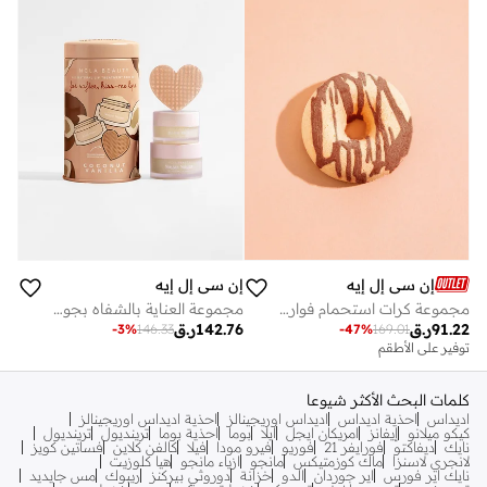
إن سي إل إيه
إن سي إل إيه
مجموعة كرات استحمام فوارة بجوز الهند والفانيليا (3 قطع) 3 × 65 جم
مجموعة العناية بالشفاه بجوز الهند والفانيليا + مقشر شفاه
91.22
ر.ق
142.76
ر.ق
-
3
%
146.33
-
47
%
169.01
توفير على الأطقم
كلمات البحث الأكثر شيوعا
اديداس
احذية اديداس
اديداس اوريجينالز
احذية اديداس اوريجينالز
كيكو ميلانو
إيفانز
امريكان ايجل
ايلا
بوما
احذية بوما
ترينديول
ترينديول
نايك
ديفاكتو
فورايفر 21
فوريو
فيرو مودا
فيلا
كالفن كلاين
فساتين كويز
لانجري لاسنزا
ماك كوزمتيكس
مانجو
ازياء مانجو
هيا كلوزيت
نايك اير فورس
اير جوردان
الدو
خزانة
دوروثي بيركنز
ريبوك
مس جايديد