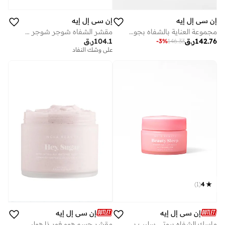
إن سي إل إيه
إن سي إل إيه
مجموعة العناية بالشفاه بجوز الهند والفانيليا + مقشر شفاه
مقشر الشفاه شوجر شوجر بالبطيخ 15 مل
142.76
ر.ق
104.1
ر.ق
-
3
%
146.33
على وشك النفاد
)
1
(
4
إن سي إل إيه
إن سي إل إيه
ماسك الشفاه بيوتي سليب بالبطيخ 15 مل
مقشر جسم هوم فور ذا هوليديز