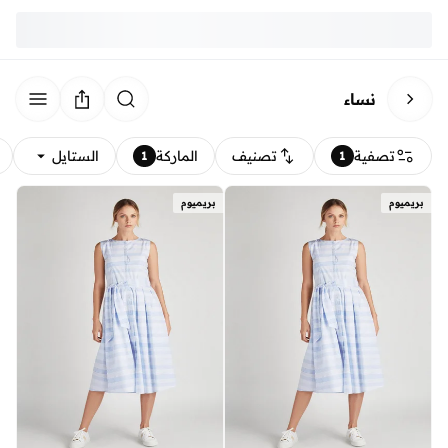
نساء
تصفية
تصنيف
الماركة
الستايل
1
1
بريميوم
بريميوم