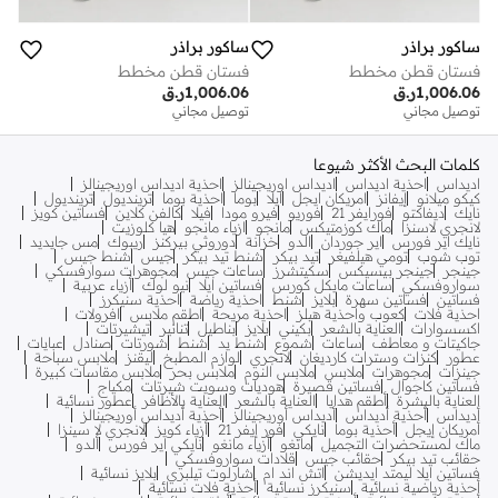
ساكور براذر
ساكور براذر
فستان قطن مخطط
فستان قطن مخطط
1,006.06
ر.ق
1,006.06
ر.ق
توصيل مجاني
توصيل مجاني
كلمات البحث الأكثر شيوعا
اديداس
احذية اديداس
اديداس اوريجينالز
احذية اديداس اوريجينالز
كيكو ميلانو
إيفانز
امريكان ايجل
ايلا
بوما
احذية بوما
ترينديول
ترينديول
نايك
ديفاكتو
فورايفر 21
فوريو
فيرو مودا
فيلا
كالفن كلاين
فساتين كويز
لانجري لاسنزا
ماك كوزمتيكس
مانجو
ازياء مانجو
هيا كلوزيت
نايك اير فورس
اير جوردان
الدو
خزانة
دوروثي بيركنز
ريبوك
مس جايديد
توب شوب
تومي هيلفيغر
تيد بيكر
شنط تيد بيكر
جيس
شنط جيس
جينجر
جينجر بيسيكس
سكيتشرز
ساعات جيس
مجوهرات سوارفسكي
سواروفسكي
ساعات مايكل كورس
فساتين ايلا
نيو لوك
أزياء عربية
فساتين
فساتين سهرة
بلايز
شنط
احذية رياضة
احذية سنيكرز
احذية فلات
كعوب واحذية هيلز
احذية مريحة
اطقم ملابس
افرولات
اكسسوارات
العناية بالشعر
بكيني
بلايز
بناطيل
تنانير
تيشيرتات
جاكيتات و معاطف
ساعات
شموع
شنط يد
شنط
شورتات
صنادل
عبايات
عطور
كنزات وسترات كارديغان
لانجري
لوازم المطبخ
ليقنز
ملابس سباحة
جينزات
مجوهرات
ملابس
ملابس النوم
ملابس بحر
ملابس مقاسات كبيرة
فساتين كاجوال
فساتين قصيرة
هوديات وسويت شيرتات
مكياج
العناية بالبشرة
أطقم هدايا
العناية بالشعر
العناية بالأظافر
عطور نسائية
أديداس
أحذية أديداس
أديداس أوريجينالز
أحذية أديداس أوريجينالز
أمريكان إيجل
أحذية بوما
نايكي
فور إيفر 21
أزياء كويز
لانجري لا سينزا
ماك لمستحضرات التجميل
مانغو
أزياء مانغو
نايكي اير فورس
ألدو
حقائب تيد بيكر
حقائب جيس
قلادات سواروفسكي
فساتين ايلا ليمتد ايديشن
اتش اند ام
شارلوت تيلبري
بلايز نسائية
أحذية رياضية نسائية
سنيكرز نسائية
أحذية فلات نسائية