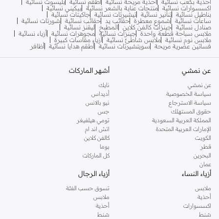
أحذية بكعب نسائية
أحذية مريحة نسائية
أطقم نسائية
بليسوت نسائية
اكسسوارات نسائية
منتجات عناية بالشعر نسائية
بيكيني نسائية
بناطيل نسائية
تنانير نسائية
تيشيرتات نسائية
جاكيتات نسائية
ساعات نسائية
شموع معطرة
حقائب يد
حقائب نسائية
شورتات نسائية
صنادل نسائية
جينزات كالفن كلاين
المطبخ
ليقنز نسائية
ملابس سباحة قطعة واحدة
جينزات نسائية
مجوهرات نسائية
أزياء نسائية
ملابس نوم نسائية
ملابس شاطئ نسائية
أزياء مقاسات كبيرة
فساتين عصرية مريحة
سويتشيرتات نسائية
أطقم هدايا نسائية
أظافر
عن نمشي
أشهر الماركات
عن نمشي
نايك
سياسة الخصوصية
أديداس
سياسة الاسترجاع
نيو بالانس
حقوق المستهلك
جس
المملكة العربية السعودية
تومي هيلفيغر
الإمارات العربية المتحدة
اتش اند ام
الكويت
كالفن كلاين
قطر
بوما
البحرين
كل الماركات
عمان
أزياء النساء
أزياء الرجال
ملابس
تسوق حسب الفئة
أحذية
ملابس
اكسسوارات
أحذية
شنط
شنط