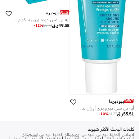
بيوديرما
ايه بي سي ديرم بيبي سكوام 40 مل
49.58
ر.ق
-
12
%
55.73
بيوديرما
أيه بي سي ديرم بري أورال لتهيج الجلد حول الفم 40 مل
55.51
ر.ق
-
10
%
61.37
كلمات البحث الأكثر شيوعا
اديداس
احذية اديداس
اديداس اوريجينالز
احذية اديداس اوريجينالز
كيكو ميلانو
إيفانز
امريكان ايجل
ايلا
بوما
احذية بوما
ترينديول
ترينديول