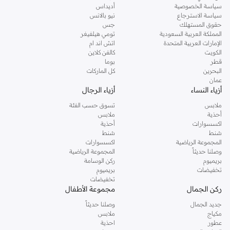
سياسة الخصوصية
أديداس
سياسة الاسترجاع
نيو بالانس
حقوق المستهلك
جس
المملكة العربية السعودية
تومي هيلفيغر
الإمارات العربية المتحدة
اتش اند ام
الكويت
كالفن كلاين
قطر
بوما
البحرين
كل الماركات
عمان
أزياء النساء
أزياء الرجال
ملابس
تسوق حسب الفئة
أحذية
ملابس
اكسسوارات
أحذية
شنط
شنط
المجموعة الرياضية
اكسسوارات
وصلنا حديثاً
المجموعة الرياضية
بريميوم
ركن الوسامة
تخفيضات
بريميوم
تخفيضات
ركن الجمال
مجموعة الأطفال
جديد الجمال
وصلنا حديثاً
مكياج
ملابس
عطور
احذية