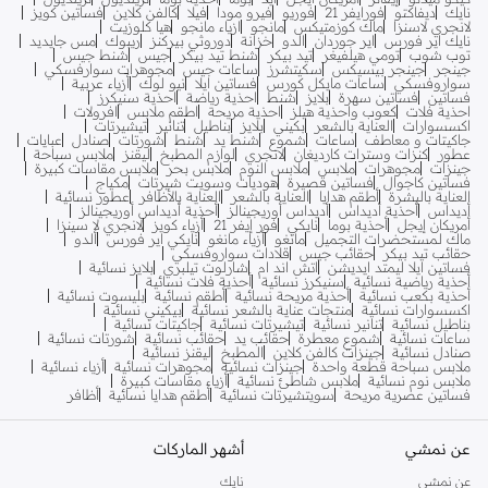
نايك
ديفاكتو
فورايفر 21
فوريو
فيرو مودا
فيلا
كالفن كلاين
فساتين كويز
لانجري لاسنزا
ماك كوزمتيكس
مانجو
ازياء مانجو
هيا كلوزيت
نايك اير فورس
اير جوردان
الدو
خزانة
دوروثي بيركنز
ريبوك
مس جايديد
توب شوب
تومي هيلفيغر
تيد بيكر
شنط تيد بيكر
جيس
شنط جيس
جينجر
جينجر بيسيكس
سكيتشرز
ساعات جيس
مجوهرات سوارفسكي
سواروفسكي
ساعات مايكل كورس
فساتين ايلا
نيو لوك
أزياء عربية
فساتين
فساتين سهرة
بلايز
شنط
احذية رياضة
احذية سنيكرز
احذية فلات
كعوب واحذية هيلز
احذية مريحة
اطقم ملابس
افرولات
اكسسوارات
العناية بالشعر
بكيني
بلايز
بناطيل
تنانير
تيشيرتات
جاكيتات و معاطف
ساعات
شموع
شنط يد
شنط
شورتات
صنادل
عبايات
عطور
كنزات وسترات كارديغان
لانجري
لوازم المطبخ
ليقنز
ملابس سباحة
جينزات
مجوهرات
ملابس
ملابس النوم
ملابس بحر
ملابس مقاسات كبيرة
فساتين كاجوال
فساتين قصيرة
هوديات وسويت شيرتات
مكياج
العناية بالبشرة
أطقم هدايا
العناية بالشعر
العناية بالأظافر
عطور نسائية
أديداس
أحذية أديداس
أديداس أوريجينالز
أحذية أديداس أوريجينالز
أمريكان إيجل
أحذية بوما
نايكي
فور إيفر 21
أزياء كويز
لانجري لا سينزا
ماك لمستحضرات التجميل
مانغو
أزياء مانغو
نايكي اير فورس
ألدو
حقائب تيد بيكر
حقائب جيس
قلادات سواروفسكي
فساتين ايلا ليمتد ايديشن
اتش اند ام
شارلوت تيلبري
بلايز نسائية
أحذية رياضية نسائية
سنيكرز نسائية
أحذية فلات نسائية
أحذية بكعب نسائية
أحذية مريحة نسائية
أطقم نسائية
بليسوت نسائية
اكسسوارات نسائية
منتجات عناية بالشعر نسائية
بيكيني نسائية
بناطيل نسائية
تنانير نسائية
تيشيرتات نسائية
جاكيتات نسائية
ساعات نسائية
شموع معطرة
حقائب يد
حقائب نسائية
شورتات نسائية
صنادل نسائية
جينزات كالفن كلاين
المطبخ
ليقنز نسائية
ملابس سباحة قطعة واحدة
جينزات نسائية
مجوهرات نسائية
أزياء نسائية
ملابس نوم نسائية
ملابس شاطئ نسائية
أزياء مقاسات كبيرة
فساتين عصرية مريحة
سويتشيرتات نسائية
أطقم هدايا نسائية
أظافر
عن نمشي
أشهر الماركات
عن نمشي
نايك