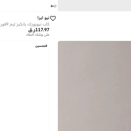
2
+
نيو ايرا
كاب نيويورك يانكيز ليج 9فورتي للشباب
117.97
ر.ق
على وشك النفاد
للجنسين