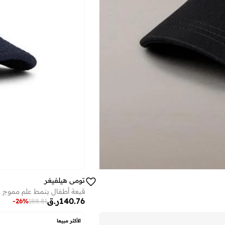
تومي هيلفيغر
قبعة أطفال بنمط علم مموج 
140.76
ر.ق
-
26
%
188.81
الأكثر مبيعا