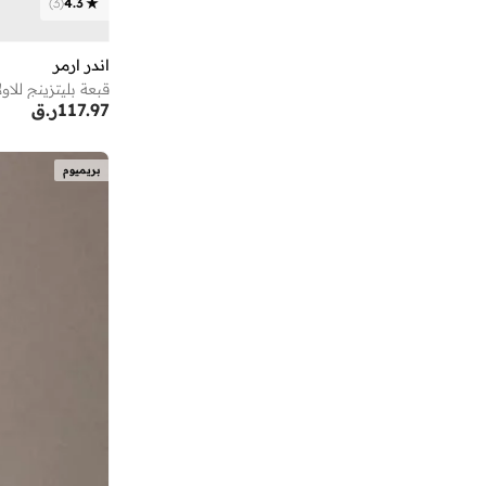
)
3
(
4.3
نسيجي
(
2
)
بيبي كلو
(
2
)
)
1
(
Geometric
بيداني
(
111
)
اندر ارمر
بولكا دوت
(
1
)
قبعة بليتزينج للاول
بيور سكارفس
(
1
)
117.97
ر.ق
ترتر
(
1
)
تايك تو
(
27
)
توفا شال من مودانيسا
(
1
)
بريميوم
تومي هيلفيغر
(
20
)
تيكرز
(
11
)
جابيز دول هاوس
(
3
)
جاست نيتشر
(
4
)
جاك وجونز جونيور
(
3
)
جس
(
9
)
جورين بروس.
(
4
)
دىدانيالا
(
238
)
ديزني
(
37
)