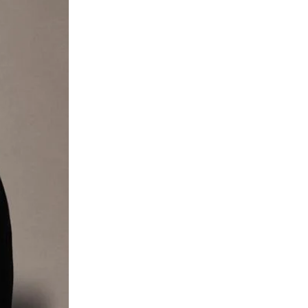
ديزني برنسيس
(
2
)
ديف اند بيلا
(
6
)
راي بان جونيور
(
1
)
ريد بل
(
1
)
سبايدر مان
(
1
)
سبونج بوب
(
1
)
ستار ورز
(
4
)
ستايلي
(
122
)
سكوديريا فيراري
(
3
)
سليبستوب
(
43
)
سوبر ماريو
(
4
)
سونيك ذا هيدجهوج
(
5
)
فاستراك
(
5
)
فانز
(
1
)
فريق AMG بتروناس للفورمولا 1
(
9
)