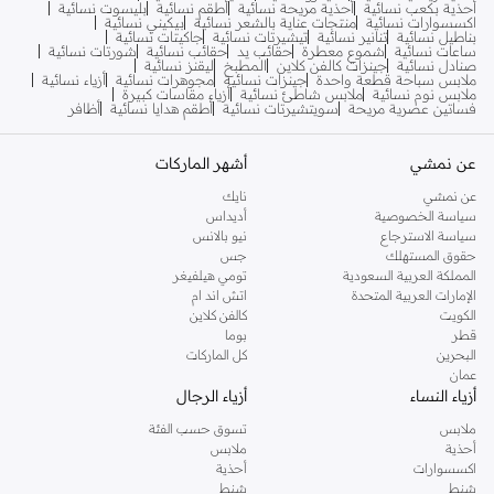
أحذية بكعب نسائية
أحذية مريحة نسائية
أطقم نسائية
بليسوت نسائية
اكسسوارات نسائية
منتجات عناية بالشعر نسائية
بيكيني نسائية
بناطيل نسائية
تنانير نسائية
تيشيرتات نسائية
جاكيتات نسائية
ساعات نسائية
شموع معطرة
حقائب يد
حقائب نسائية
شورتات نسائية
صنادل نسائية
جينزات كالفن كلاين
المطبخ
ليقنز نسائية
ملابس سباحة قطعة واحدة
جينزات نسائية
مجوهرات نسائية
أزياء نسائية
ملابس نوم نسائية
ملابس شاطئ نسائية
أزياء مقاسات كبيرة
فساتين عصرية مريحة
سويتشيرتات نسائية
أطقم هدايا نسائية
أظافر
عن نمشي
أشهر الماركات
عن نمشي
نايك
سياسة الخصوصية
أديداس
سياسة الاسترجاع
نيو بالانس
حقوق المستهلك
جس
المملكة العربية السعودية
تومي هيلفيغر
الإمارات العربية المتحدة
اتش اند ام
الكويت
كالفن كلاين
قطر
بوما
البحرين
كل الماركات
عمان
أزياء النساء
أزياء الرجال
ملابس
تسوق حسب الفئة
أحذية
ملابس
اكسسوارات
أحذية
شنط
شنط