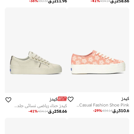
258.66
ر.ق
211.96
ر.ق
-
36
%
330.33
-
41
%
434.14
كيدز
كيدز
Keds Women's Triple Up Platform Canvas Sneaker – Floral Print, Lace-Up Casual Fashion Shoe Pink
كيدز حذاء رياضي نسائي جلد كاجوال بيج
310.6
ر.ق
-
29
%
434.14
258.66
ر.ق
-
41
%
434.14