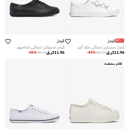
كيدز
كيدز
كيدز سنيكرز نسائي جلد أبيض
كيدز سنيكرز نسائي شامبيون أوريجينالز جلد برباط أسود
211.96
ر.ق
211.96
ر.ق
-
36
%
330.33
-
45
%
382.24
الأكثر مشاهدة