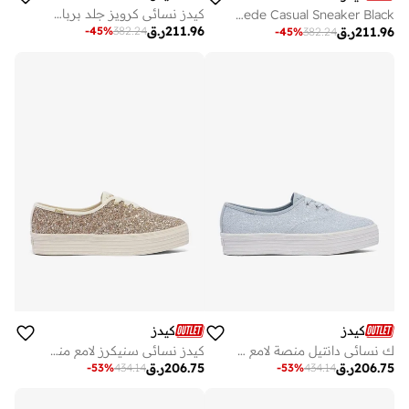
كيدز نسائي كرويز جلد برباط حذاء كاجوال بيج
Keds Women's Jump Kick T-Toe Lace Up Leather/Suede Casual Sneaker Black
211.96
ر.ق
-
45
%
382.24
211.96
ر.ق
-
45
%
382.24
كيدز
كيدز
ك نسائي دانتيل منصة لامع نسيج كاجوال حذاء رياضي أزرق
كيدز نسائي سنيكرز لامع منصة دانتيل ذهبي
206.75
ر.ق
206.75
ر.ق
-
53
%
434.14
-
53
%
434.14