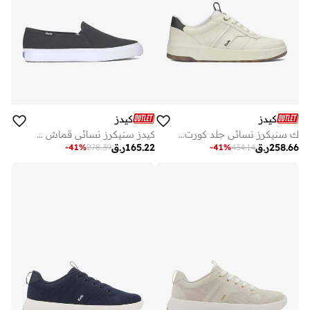
كيدز
كيدز
ك سنيكرز نسائي جلد كورت برباط بيج
كيدز سنيكرز نسائي قماش سهل الارتداء أسود
258.66
ر.ق
165.22
ر.ق
-
41
%
278.39
-
41
%
434.14