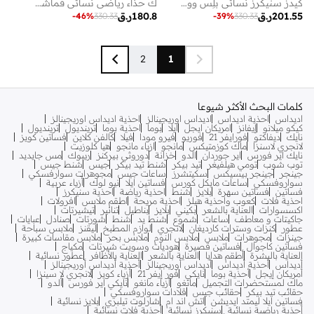
كيدز سنيكرز نسائي بلِس ووك كاجوال أبيض
ك حذاء رياضي نسائي قماشي برباط تشامبيون كاجوال كريمي
201.55
ر.ق
180.8
ر.ق
-
46
%
330.33
-
39
%
330.33
2
1
كلمات البحث الأكثر شيوعا
اديداس
احذية اديداس
اديداس اوريجينالز
احذية اديداس اوريجينالز
كيكو ميلانو
إيفانز
امريكان ايجل
ايلا
بوما
احذية بوما
ترينديول
ترينديول
نايك
ديفاكتو
فورايفر 21
فوريو
فيرو مودا
فيلا
كالفن كلاين
فساتين كويز
لانجري لاسنزا
ماك كوزمتيكس
مانجو
ازياء مانجو
هيا كلوزيت
نايك اير فورس
اير جوردان
الدو
خزانة
دوروثي بيركنز
ريبوك
مس جايديد
توب شوب
تومي هيلفيغر
تيد بيكر
شنط تيد بيكر
جيس
شنط جيس
جينجر
جينجر بيسيكس
سكيتشرز
ساعات جيس
مجوهرات سوارفسكي
سواروفسكي
ساعات مايكل كورس
فساتين ايلا
نيو لوك
أزياء عربية
فساتين
فساتين سهرة
بلايز
شنط
احذية رياضة
احذية سنيكرز
احذية فلات
كعوب واحذية هيلز
احذية مريحة
اطقم ملابس
افرولات
اكسسوارات
العناية بالشعر
بكيني
بلايز
بناطيل
تنانير
تيشيرتات
جاكيتات و معاطف
ساعات
شموع
شنط يد
شنط
شورتات
صنادل
عبايات
عطور
كنزات وسترات كارديغان
لانجري
لوازم المطبخ
ليقنز
ملابس سباحة
جينزات
مجوهرات
ملابس
ملابس النوم
ملابس بحر
ملابس مقاسات كبيرة
فساتين كاجوال
فساتين قصيرة
هوديات وسويت شيرتات
مكياج
العناية بالبشرة
أطقم هدايا
العناية بالشعر
العناية بالأظافر
عطور نسائية
أديداس
أحذية أديداس
أديداس أوريجينالز
أحذية أديداس أوريجينالز
أمريكان إيجل
أحذية بوما
نايكي
فور إيفر 21
أزياء كويز
لانجري لا سينزا
ماك لمستحضرات التجميل
مانغو
أزياء مانغو
نايكي اير فورس
ألدو
حقائب تيد بيكر
حقائب جيس
قلادات سواروفسكي
فساتين ايلا ليمتد ايديشن
اتش اند ام
شارلوت تيلبري
بلايز نسائية
أحذية رياضية نسائية
سنيكرز نسائية
أحذية فلات نسائية