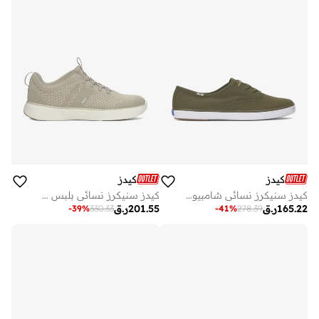
كيدز
كيدز
كيدز سنيكرز نسائي شامبيون قماش برباط أخضر
كيدز سنيكرز نسائي بلبس سهل بلون تاوب
165.22
ر.ق
201.55
ر.ق
-
39
%
330.33
-
41
%
278.39