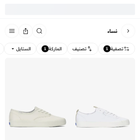
نساء
تصفية
تصنيف
الماركة
الستايل
1
1