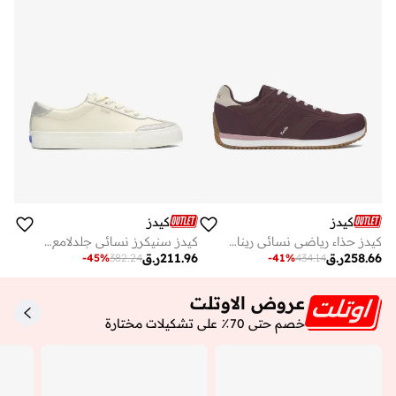
كيدز
كيدز
كيدز حذاء رياضي نسائي رينا نايلونسويدي أحمر
كيدز سنيكرز نسائي جلدلامع سويدي برباط بيج
258.66
ر.ق
211.96
ر.ق
-
45
%
382.24
-
41
%
434.14
عروض الاوتلت
خصم حتى 70٪ على تشكيلات مختارة