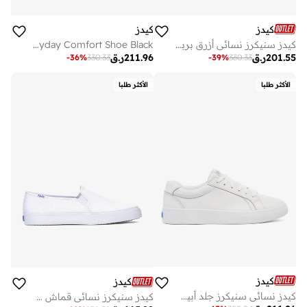
كيدز
كيدز
كيدز سنيكرز نسائي أزرق برباط
Keds Women's Pursuit Canvas Slip-On Sneaker – Minimalist Everyday Comfort Shoe Black
201.55
ر.ق
211.96
ر.ق
-
36
%
330.33
-
39
%
330.33
الأكثر طلبا
الأكثر طلبا
كيدز
كيدز
كيدز نسائي سنيكرز جلد أبيض برباط
كيدز سنيكرز نسائي قماش سهل الارتداء أبيض