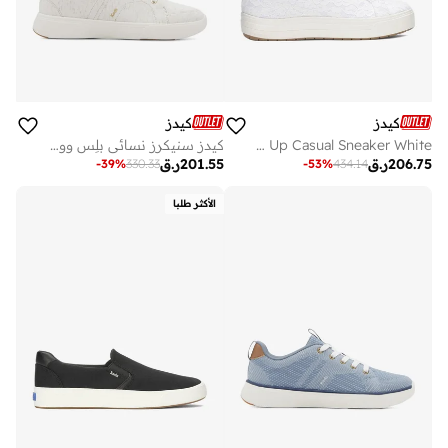
كيدز
كيدز
Keds Women's Park Lace Up Casual Sneaker White
كيدز سنيكرز نسائي بلِس ووك كاجوال كريمي
206.75
ر.ق
201.55
ر.ق
-
39
%
330.33
-
53
%
434.14
الأكثر طلبا