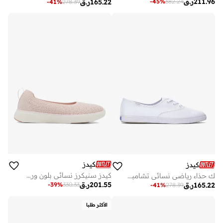
211.96
ر.ق
-
45
%
382.24
165.22
ر.ق
-
41
%
278.39
كيدز
كيدز
كيدز سنيكرز نسائي بلون وردي
ك حذاء رياضي نسائي تشامبيون بوينت لو قماش أبيض
201.55
ر.ق
-
39
%
330.33
165.22
ر.ق
-
41
%
278.39
الأكثر طلبا