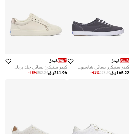
كيدز
كيدز
كيدز سنيكرز نسائي شامبيون أوريجينال قماش أزرق
كيدز سنيكرز نسائي جلد برباط بيج
165.22
ر.ق
211.96
ر.ق
-
45
%
382.24
-
41
%
278.39