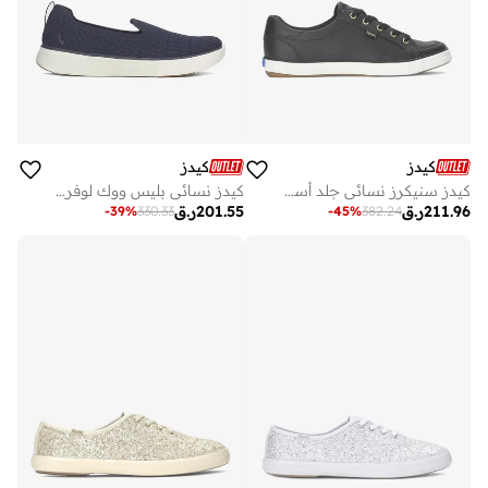
كيدز
كيدز
كيدز سنيكرز نسائي جلد أسود برباط
كيدز نسائي بليس ووك لوفر رياضي كحلي
211.96
ر.ق
201.55
ر.ق
-
39
%
330.33
-
45
%
382.24