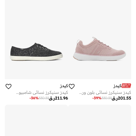
كيدز
كيدز
كيدز سنيكرز نسائي بلون وردي
كيدز سنيكرز نسائي شامبيون دانتيل لامع نسيج كاجوال أسود
201.55
ر.ق
211.96
ر.ق
-
36
%
330.33
-
39
%
330.33