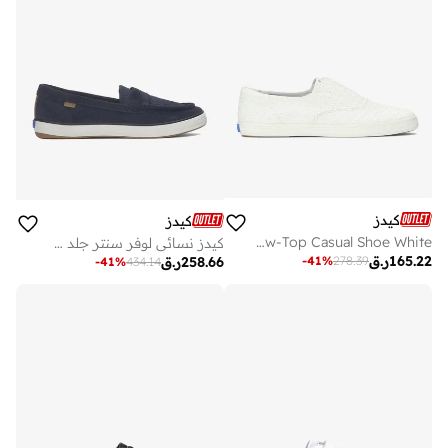
كيدز
كيدز
Keds Women's Champion Canvas Slip-On Sneaker – Classic Laceless Low-Top Casual Shoe White
كيدز نسائي لوفر سنتر جلد سويدي كاجوال كحلي
165.22
ر.ق
-
41
%
278.39
258.66
ر.ق
-
41
%
434.14