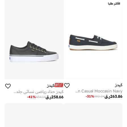
الأكثر طلبا
كيدز
كيدز
Keds Women's Center III Boat Shoe Loafer – BlissArch Support, Slip-On Casual Moccasin Navy
كيدز حذاء رياضي نسائي جلد أسود
263.86
ر.ق
-
31
%
382.24
258.66
ر.ق
-
41
%
434.14