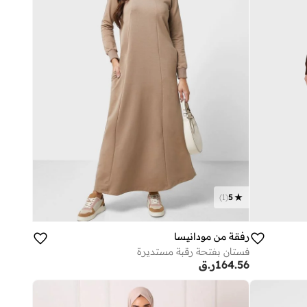
)
1
(
5
رفقة من مودانيسا
فستان بفتحة رقبة مستديرة
164.56
ر.ق