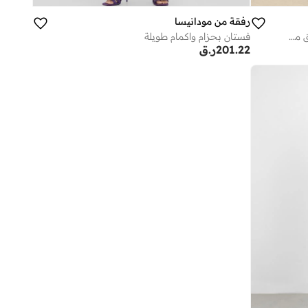
رفقة من مودانيسا
فستان ماكسي محتشم بطبعة كاملة أزرق من رفقة بمودانيسا
فستان بحزام واكمام طويلة
201.22
ر.ق