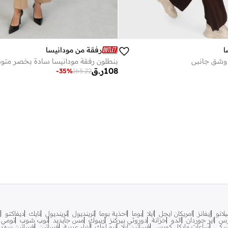
رفقة من مودانيسا
ا
ة وشق جانبي
108
ر.ق
-
35
%
165.22
لانو
إيفانز
امريكان ايجل
ايلا
بوما
احذية بوما
ترينديول
ترينديول
نايك
ديفاكتو
ف
رس
اير جوردان
الدو
خزانة
دوروثي بيركنز
ريبوك
مس جايديد
توب شوب
تومي ه
سكي
ساعات مايكل كورس
فساتين ايلا
نيو لوك
أزياء عربية
فساتين
فساتين سهرة