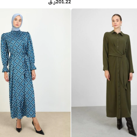
201.22
ر.ق