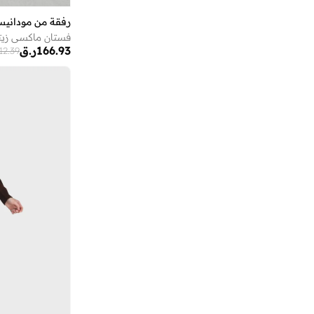
أروما 360
(
27
)
رفقة من مودانيس
أزهى العطور
(
3
)
أستون مارتن
(
22
)
166.93
ر.ق
12.39
أسوبو
(
38
)
أشري سكن
(
17
)
أشيتا فرنانديز
(
139
)
أفنان
(
8
)
ألب_أوشن
(
6
)
ألترا
(
4
)
أم سكوير فاشن
(
257
)
أمارزو
(
29
)
أميا
(
94
)
أميرة
(
553
)
أنا وأنا
(
18
)
أنايا
(
1
)