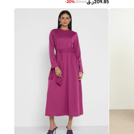
209.85
ر.ق
-
20
%
259.60