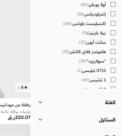
أولا بوبكن
(
84
)
إنترلوديكس
(
18
)
اكسبليست باوتس
(
166
)
بيلا بارنيت
(
9
)
سانت أيون
(
15
)
هاموندز فلاي كاتشر
(
33
)
"سولاريزد"
(
39
)
0711 تبليسي
(
1
)
1 تشيس
(
45
)
)
1
(
5
2 اكس يو
(
4
)
30 سندايز
(
241
)
الفئة
رفقة من مودانيس
)
2
(
Aavrani
تونيك بياقة عالية
كل النساء
)
11
(
220.07
ر.ق
)
2
(
AXIS-Y
الستايل
)
9
(
BE MINE
ملابس
)
11
(
كاجوال
(
8
)