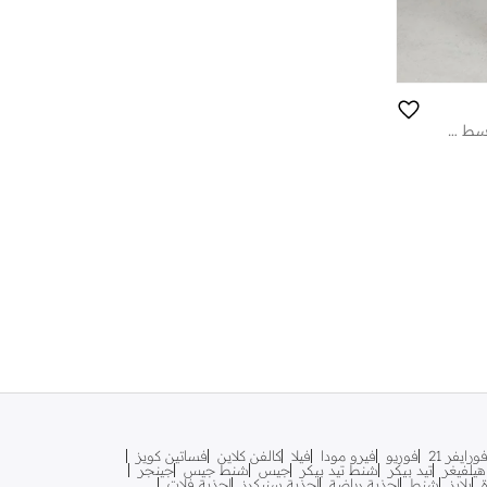
بنطلون رفقة مودانيسا سادة بخصر متوسط وقصة عادية مع تفاصيل ثنيات
ورايفر 21
فوريو
فيرو مودا
فيلا
كالفن كلاين
فساتين كويز
يلفيغر
تيد بيكر
شنط تيد بيكر
جيس
شنط جيس
جينجر
بلايز
شنط
احذية رياضة
احذية سنيكرز
احذية فلات