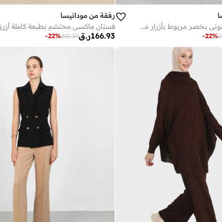
ا
رفقة من مودانيسا
فستان ماكسي زيتوني بخصر مربوط بأزرار من رفقة مودانيسا
166.93
ر.ق
-
22
%
212.39
-
22
%
2