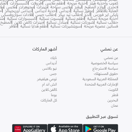
أون ذا لوكس
(
1
)
كعوب واحذية هيلز
احذية مريحة
اطقم ملابس
افرولات
اكسسوارات
العنا
لانجري
لوازم المطبخ
ليقنز
ملابس سباحة
جينزات
مجوهرات
ملابس
ملا
العناية بالأظافر
عطور نسائية
أديداس
أحذية أديداس
أديداس أوريجينالز
أح
أوه سو هيفنلي
(
6
)
نايكي اير فورس
ألدو
حقائب تيد بيكر
حقائب جيس
قلادات سواروفسكي
أحذية مريحة نسائية
أطقم نسائية
بليسوت نسائية
اكسسوارات نسائية
منت
أيقون
(
168
)
حقائب نسائية
شورتات نسائية
صنادل نسائية
جينزات كالفن كلاين
المطبخ
فساتين عصرية مريحة
سويتشيرتات نسائية
أطقم هدايا نسائية
أظافر
أيه إم بي إم
(
3
)
أﻣورﻛس
(
12
)
إس دي. فيلانو
(
4
)
عن نمشي
أشهر الماركات
إسكادا
(
78
)
عن نمشي
نايك
سياسة الخصوصية
أديداس
إسميرا أوسدابايفا
(
12
)
سياسة الاسترجاع
نيو بالانس
حقوق المستهلك
جس
إكستاسي
(
13
)
المملكة العربية السعودية
تومي هيلفيغر
إليس
(
1
)
الإمارات العربية المتحدة
اتش اند ام
الكويت
كالفن كلاين
إلينا من دي ستايل
(
3
)
قطر
بوما
البحرين
كل الماركات
إمبريوليس
(
13
)
عمان
إن سي إل إيه
(
8
)
تسوق عبر التطبيق
إندوسول
(
5
)
إي جي إل
(
24
)