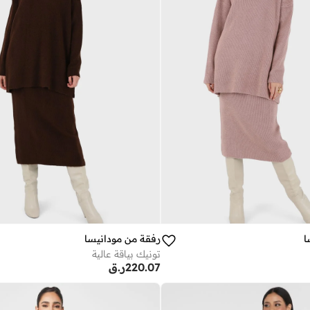
ا
رفقة من مودانيسا
تونيك بياقة عالية
220.07
ر.ق