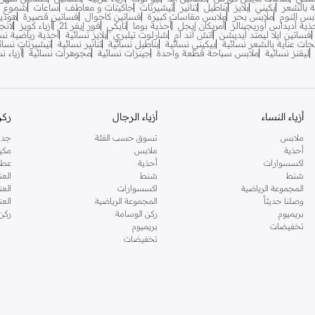
ية بالشعر
بكيني
بلايز
بناطيل
تنانير
تيشيرتات
جاكيتات و معاطف
ساعات
شموع
بس النوم
ملابس بحر
ملابس مقاسات كبيرة
فساتين كاجوال
فساتين قصيرة
هودي
ذية أديداس أوريجينالز
أمريكان إيجل
أحذية بوما
نايكي
فور إيفر 21
أزياء كويز
لانج
فساتين ايلا ليمتد ايديشن
اتش اند ام
شارلوت تيلبري
بلايز نسائية
أحذية رياضية نس
جات عناية بالشعر نسائية
بيكيني نسائية
بناطيل نسائية
تنانير نسائية
تيشيرتات نسائ
ليقنز نسائية
ملابس سباحة قطعة واحدة
جينزات نسائية
مجوهرات نسائية
أزياء ن
أزياء النساء
أزياء الرجال
ركن
ملابس
تسوق حسب الفئة
جدي
أحذية
ملابس
مكي
اكسسوارات
أحذية
عطو
شنط
شنط
العن
المجموعة الرياضية
اكسسوارات
العن
وصلنا حديثاً
المجموعة الرياضية
الع
بريميوم
ركن الوسامة
ركن
تخفيضات
بريميوم
تخفيضات