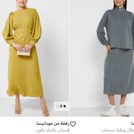
)
1
(
5
ا
رفقة من مودانيسا
طال ورقبة بسحاب
فستان باكمام بالون