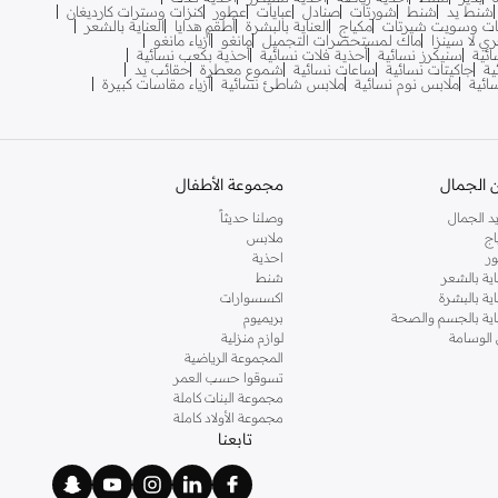
شنط يد
شنط
شورتات
صنادل
عبايات
عطور
كنزات وسترات كارديغان
ات وسويت شيرتات
مكياج
العناية بالبشرة
أطقم هدايا
العناية بالشعر
ري لا سينزا
ماك لمستحضرات التجميل
مانغو
أزياء مانغو
ائية
سنيكرز نسائية
أحذية فلات نسائية
أحذية بكعب نسائية
ية
جاكيتات نسائية
ساعات نسائية
شموع معطرة
حقائب يد
سائية
ملابس نوم نسائية
ملابس شاطئ نسائية
أزياء مقاسات كبيرة
 الجمال
مجموعة الأطفال
د الجمال
وصلنا حديثاً
اج
ملابس
ر
احذية
اية بالشعر
شنط
اية بالبشرة
اكسسوارات
ناية بالجسم والصحة
بريميوم
 الوسامة
لوازم منزلية
المجموعة الرياضية
تسوقوا حسب العمر
مجموعة البنات كاملة
مجموعة الأولاد كاملة
تابعنا