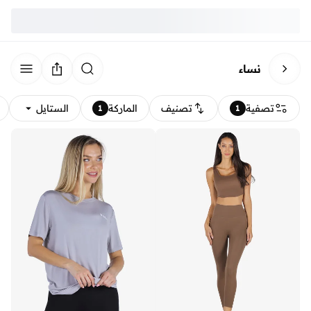
نساء
تصفية
تصنيف
الماركة
الستايل
1
1