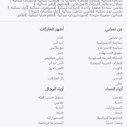
ساعات نسائية
شموع معطرة
حقائب يد
حقائب نسائية
شورتات نسائية
صنادل نسائية
جينزات كالفن كلاين
المطبخ
ليقنز نسائية
ملابس سباحة قطعة واحدة
جينزات نسائية
مجوهرات نسائية
أزياء نسائية
ملابس نوم نسائية
ملابس شاطئ نسائية
أزياء مقاسات كبيرة
فساتين عصرية مريحة
سويتشيرتات نسائية
أطقم هدايا نسائية
أظافر
عن نمشي
أشهر الماركات
عن نمشي
نايك
سياسة الخصوصية
أديداس
سياسة الاسترجاع
نيو بالانس
حقوق المستهلك
جس
المملكة العربية السعودية
تومي هيلفيغر
الإمارات العربية المتحدة
اتش اند ام
الكويت
كالفن كلاين
قطر
بوما
البحرين
كل الماركات
عمان
أزياء النساء
أزياء الرجال
ملابس
تسوق حسب الفئة
أحذية
ملابس
اكسسوارات
أحذية
شنط
شنط
المجموعة الرياضية
اكسسوارات
وصلنا حديثاً
المجموعة الرياضية