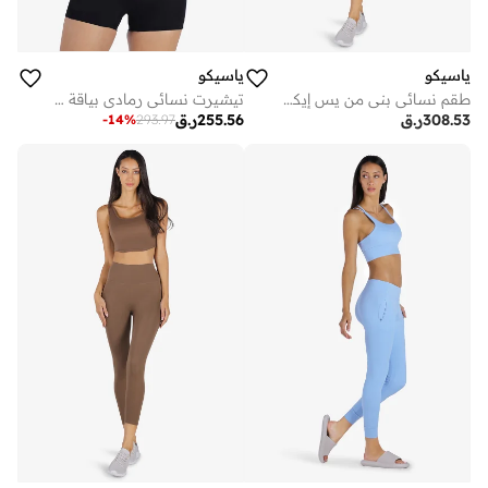
ياسيكو
ياسيكو
طقم نسائي بني من يس إيكو للملابس الرياضية
تيشيرت نسائي رمادي بياقة مستديرة من
308.53
ر.ق
255.56
ر.ق
-
14
%
293.97