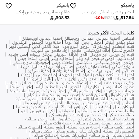
ياسيكو
ياسيكو
ليجنز رياضي نسائي من يس إيكو أزرق فاتح مطاطي لليوجا والجيم والجري واللياقة البدنية والتنزه | بنطلون رياضي عالي الخصر صديق للبيئة | % نايلون معاد تدويره، % سباندكس
طقم نسائي بني من يس إيكو للملابس الرياضية
317.84
ر.ق
308.53
ر.ق
-
10
%
352.13
كلمات البحث الأكثر شيوعا
اديداس
احذية اديداس
اديداس اوريجينالز
احذية اديداس اوريجينالز
كيكو ميلانو
إيفانز
امريكان ايجل
ايلا
بوما
احذية بوما
ترينديول
ترينديول
نايك
ديفاكتو
فورايفر 21
فوريو
فيرو مودا
فيلا
كالفن كلاين
فساتين كويز
لانجري لاسنزا
ماك كوزمتيكس
مانجو
ازياء مانجو
هيا كلوزيت
نايك اير فورس
اير جوردان
الدو
خزانة
دوروثي بيركنز
ريبوك
مس جايديد
توب شوب
تومي هيلفيغر
تيد بيكر
شنط تيد بيكر
جيس
شنط جيس
جينجر
جينجر بيسيكس
سكيتشرز
ساعات جيس
مجوهرات سوارفسكي
سواروفسكي
ساعات مايكل كورس
فساتين ايلا
نيو لوك
أزياء عربية
فساتين
فساتين سهرة
بلايز
شنط
احذية رياضة
احذية سنيكرز
احذية فلات
كعوب واحذية هيلز
احذية مريحة
اطقم ملابس
افرولات
اكسسوارات
العناية بالشعر
بكيني
بلايز
بناطيل
تنانير
تيشيرتات
جاكيتات و معاطف
ساعات
شموع
شنط يد
شنط
شورتات
صنادل
عبايات
عطور
كنزات وسترات كارديغان
لانجري
لوازم المطبخ
ليقنز
ملابس سباحة
جينزات
مجوهرات
ملابس
ملابس النوم
ملابس بحر
ملابس مقاسات كبيرة
فساتين كاجوال
فساتين قصيرة
هوديات وسويت شيرتات
مكياج
العناية بالبشرة
أطقم هدايا
العناية بالشعر
العناية بالأظافر
عطور نسائية
أديداس
أحذية أديداس
أديداس أوريجينالز
أحذية أديداس أوريجينالز
أمريكان إيجل
أحذية بوما
نايكي
فور إيفر 21
أزياء كويز
لانجري لا سينزا
ماك لمستحضرات التجميل
مانغو
أزياء مانغو
نايكي اير فورس
ألدو
حقائب تيد بيكر
حقائب جيس
قلادات سواروفسكي
فساتين ايلا ليمتد ايديشن
اتش اند ام
شارلوت تيلبري
بلايز نسائية
أحذية رياضية نسائية
سنيكرز نسائية
أحذية فلات نسائية
أحذية بكعب نسائية
أحذية مريحة نسائية
أطقم نسائية
بليسوت نسائية
اكسسوارات نسائية
منتجات عناية بالشعر نسائية
بيكيني نسائية
بناطيل نسائية
تنانير نسائية
تيشيرتات نسائية
جاكيتات نسائية