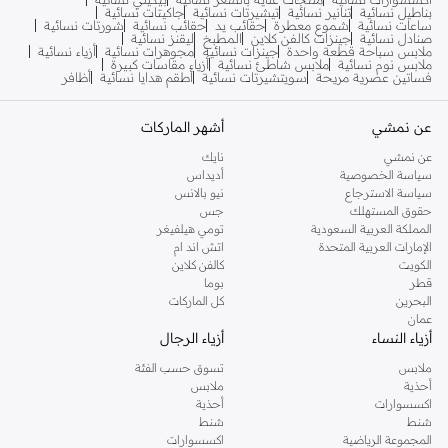
بناطيل نسائية
تنانير نسائية
تيشيرتات نسائية
جاكيتات نسائية
ساعات نسائية
شموع معطرة
حقائب يد
حقائب نسائية
شورتات نسائية
صنادل نسائية
جينزات كالفن كلاين
المطبخ
ليقنز نسائية
ملابس سباحة قطعة واحدة
جينزات نسائية
مجوهرات نسائية
أزياء نسائية
ملابس نوم نسائية
ملابس شاطئ نسائية
أزياء مقاسات كبيرة
فساتين عصرية مريحة
سويتشيرتات نسائية
أطقم هدايا نسائية
أظافر
عن نمشي
أشهر الماركات
عن نمشي
نايك
سياسة الخصوصية
أديداس
سياسة الاسترجاع
نيو بالانس
حقوق المستهلك
جس
المملكة العربية السعودية
تومي هيلفيغر
الإمارات العربية المتحدة
اتش اند ام
الكويت
كالفن كلاين
قطر
بوما
البحرين
كل الماركات
عمان
أزياء النساء
أزياء الرجال
ملابس
تسوق حسب الفئة
أحذية
ملابس
اكسسوارات
أحذية
شنط
شنط
المجموعة الرياضية
اكسسوارات