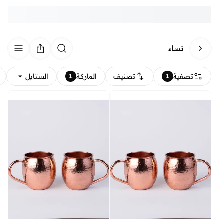
نساء
تصفية
تصنيف
الماركة
الستايل
1
1