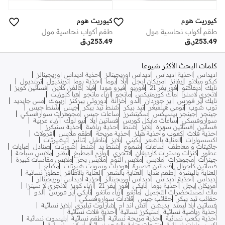
كيوريت هوم
كيوريت هوم
طقم أكواب نحاسية مول
طقم أكواب نحاسية مول
253.49
ر.ق
253.49
ر.ق
كلمات البحث الأكثر شيوعا
اديداس
احذية اديداس
اديداس اوريجينالز
احذية اديداس اوريجينالز
كيكو ميلانو
إيفانز
امريكان ايجل
ايلا
بوما
احذية بوما
ترينديول
ترينديول
نايك
ديفاكتو
فورايفر 21
فوريو
فيرو مودا
فيلا
كالفن كلاين
فساتين كويز
لانجري لاسنزا
ماك كوزمتيكس
مانجو
ازياء مانجو
هيا كلوزيت
نايك اير فورس
اير جوردان
الدو
خزانة
دوروثي بيركنز
ريبوك
مس جايديد
توب شوب
تومي هيلفيغر
تيد بيكر
شنط تيد بيكر
جيس
شنط جيس
جينجر
جينجر بيسيكس
سكيتشرز
ساعات جيس
مجوهرات سوارفسكي
سواروفسكي
ساعات مايكل كورس
فساتين ايلا
نيو لوك
أزياء عربية
فساتين
فساتين سهرة
بلايز
شنط
احذية رياضة
احذية سنيكرز
احذية فلات
كعوب واحذية هيلز
احذية مريحة
اطقم ملابس
افرولات
اكسسوارات
العناية بالشعر
بكيني
بلايز
بناطيل
تنانير
تيشيرتات
جاكيتات و معاطف
ساعات
شموع
شنط يد
شنط
شورتات
صنادل
عبايات
عطور
كنزات وسترات كارديغان
لانجري
لوازم المطبخ
ليقنز
ملابس سباحة
جينزات
مجوهرات
ملابس
ملابس النوم
ملابس بحر
ملابس مقاسات كبيرة
فساتين كاجوال
فساتين قصيرة
هوديات وسويت شيرتات
مكياج
العناية بالبشرة
أطقم هدايا
العناية بالشعر
العناية بالأظافر
عطور نسائية
أديداس
أحذية أديداس
أديداس أوريجينالز
أحذية أديداس أوريجينالز
أمريكان إيجل
أحذية بوما
نايكي
فور إيفر 21
أزياء كويز
لانجري لا سينزا
ماك لمستحضرات التجميل
مانغو
أزياء مانغو
نايكي اير فورس
ألدو
حقائب تيد بيكر
حقائب جيس
قلادات سواروفسكي
فساتين ايلا ليمتد ايديشن
اتش اند ام
شارلوت تيلبري
بلايز نسائية
أحذية رياضية نسائية
سنيكرز نسائية
أحذية فلات نسائية
أحذية بكعب نسائية
أحذية مريحة نسائية
أطقم نسائية
بليسوت نسائية
اكسسوارات نسائية
منتجات عناية بالشعر نسائية
بيكيني نسائية