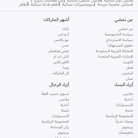
ملابس نوم نسائية
ملابس شاطئ نسائية
أزياء مقاسات كبيرة
فساتين عصرية مريحة
سويتشيرتات نسائية
أطقم هدايا نسائية
أظافر
عن نمشي
أشهر الماركات
عن نمشي
نايك
سياسة الخصوصية
أديداس
سياسة الاسترجاع
نيو بالانس
حقوق المستهلك
جس
المملكة العربية السعودية
تومي هيلفيغر
الإمارات العربية المتحدة
اتش اند ام
الكويت
كالفن كلاين
قطر
بوما
البحرين
كل الماركات
عمان
أزياء النساء
أزياء الرجال
ملابس
تسوق حسب الفئة
أحذية
ملابس
اكسسوارات
أحذية
شنط
شنط
المجموعة الرياضية
اكسسوارات
وصلنا حديثاً
المجموعة الرياضية
بريميوم
ركن الوسامة
تخفيضات
بريميوم
تخفيضات