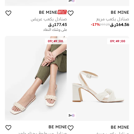
2
+
BE MINE
BE MINE
صنادل بكعب مربع
صنادل بكعب عريض
164.56
ر.ق
177.45
ر.ق
-
17
%
197.25
على وشك النفاد
:
:
:
:
09
49
00
09
49
00
2
+
BE MINE
BE MINE
صنادل مسطحة بحزام واحد
صنادل بكعب عريض