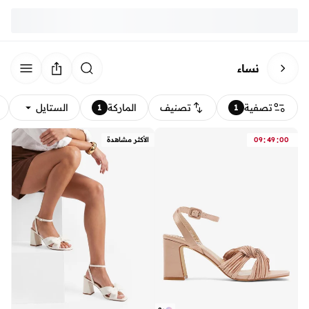
نساء
تصفية
تصنيف
الماركة
الستايل
1
1
:
:
00
49
09
الأكثر مشاهدة