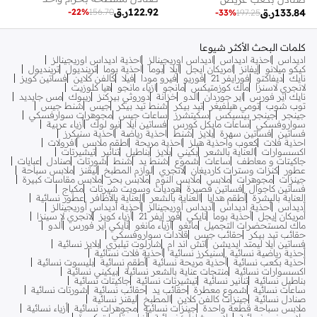
122.92
ر.ق
-
22
%
156.70
133.84
ر.ق
-
33
%
197.25
كلمات البحث الأكثر شيوعا
اديداس
احذية اديداس
اديداس اوريجينالز
احذية اديداس اوريجينالز
كيكو ميلانو
إيفانز
امريكان ايجل
ايلا
بوما
احذية بوما
ترينديول
ترينديول
نايك
ديفاكتو
فورايفر 21
فوريو
فيرو مودا
فيلا
كالفن كلاين
فساتين كويز
لانجري لاسنزا
ماك كوزمتيكس
مانجو
ازياء مانجو
هيا كلوزيت
نايك اير فورس
اير جوردان
الدو
خزانة
دوروثي بيركنز
ريبوك
مس جايديد
توب شوب
تومي هيلفيغر
تيد بيكر
شنط تيد بيكر
جيس
شنط جيس
جينجر
جينجر بيسيكس
سكيتشرز
ساعات جيس
مجوهرات سوارفسكي
سواروفسكي
ساعات مايكل كورس
فساتين ايلا
نيو لوك
أزياء عربية
فساتين
فساتين سهرة
بلايز
شنط
احذية رياضة
احذية سنيكرز
احذية فلات
كعوب واحذية هيلز
احذية مريحة
اطقم ملابس
افرولات
اكسسوارات
العناية بالشعر
بكيني
بلايز
بناطيل
تنانير
تيشيرتات
جاكيتات و معاطف
ساعات
شموع
شنط يد
شنط
شورتات
صنادل
عبايات
عطور
كنزات وسترات كارديغان
لانجري
لوازم المطبخ
ليقنز
ملابس سباحة
جينزات
مجوهرات
ملابس
ملابس النوم
ملابس بحر
ملابس مقاسات كبيرة
فساتين كاجوال
فساتين قصيرة
هوديات وسويت شيرتات
مكياج
العناية بالبشرة
أطقم هدايا
العناية بالشعر
العناية بالأظافر
عطور نسائية
أديداس
أحذية أديداس
أديداس أوريجينالز
أحذية أديداس أوريجينالز
أمريكان إيجل
أحذية بوما
نايكي
فور إيفر 21
أزياء كويز
لانجري لا سينزا
ماك لمستحضرات التجميل
مانغو
أزياء مانغو
نايكي اير فورس
ألدو
حقائب تيد بيكر
حقائب جيس
قلادات سواروفسكي
فساتين ايلا ليمتد ايديشن
اتش اند ام
شارلوت تيلبري
بلايز نسائية
أحذية رياضية نسائية
سنيكرز نسائية
أحذية فلات نسائية
أحذية بكعب نسائية
أحذية مريحة نسائية
أطقم نسائية
بليسوت نسائية
اكسسوارات نسائية
منتجات عناية بالشعر نسائية
بيكيني نسائية
بناطيل نسائية
تنانير نسائية
تيشيرتات نسائية
جاكيتات نسائية
ساعات نسائية
شموع معطرة
حقائب يد
حقائب نسائية
شورتات نسائية
صنادل نسائية
جينزات كالفن كلاين
المطبخ
ليقنز نسائية
ملابس سباحة قطعة واحدة
جينزات نسائية
مجوهرات نسائية
أزياء نسائية