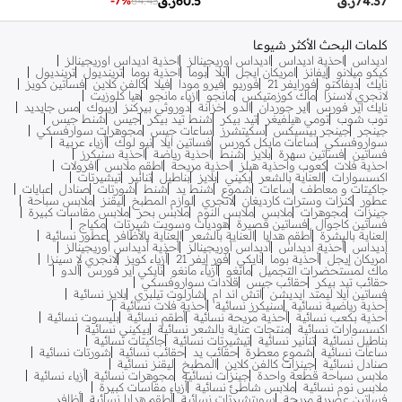
60.5
ر.ق
74.37
ر.ق
-
7
%
64.43
كلمات البحث الأكثر شيوعا
اديداس
احذية اديداس
اديداس اوريجينالز
احذية اديداس اوريجينالز
كيكو ميلانو
إيفانز
امريكان ايجل
ايلا
بوما
احذية بوما
ترينديول
ترينديول
نايك
ديفاكتو
فورايفر 21
فوريو
فيرو مودا
فيلا
كالفن كلاين
فساتين كويز
لانجري لاسنزا
ماك كوزمتيكس
مانجو
ازياء مانجو
هيا كلوزيت
نايك اير فورس
اير جوردان
الدو
خزانة
دوروثي بيركنز
ريبوك
مس جايديد
توب شوب
تومي هيلفيغر
تيد بيكر
شنط تيد بيكر
جيس
شنط جيس
جينجر
جينجر بيسيكس
سكيتشرز
ساعات جيس
مجوهرات سوارفسكي
سواروفسكي
ساعات مايكل كورس
فساتين ايلا
نيو لوك
أزياء عربية
فساتين
فساتين سهرة
بلايز
شنط
احذية رياضة
احذية سنيكرز
احذية فلات
كعوب واحذية هيلز
احذية مريحة
اطقم ملابس
افرولات
اكسسوارات
العناية بالشعر
بكيني
بلايز
بناطيل
تنانير
تيشيرتات
جاكيتات و معاطف
ساعات
شموع
شنط يد
شنط
شورتات
صنادل
عبايات
عطور
كنزات وسترات كارديغان
لانجري
لوازم المطبخ
ليقنز
ملابس سباحة
جينزات
مجوهرات
ملابس
ملابس النوم
ملابس بحر
ملابس مقاسات كبيرة
فساتين كاجوال
فساتين قصيرة
هوديات وسويت شيرتات
مكياج
العناية بالبشرة
أطقم هدايا
العناية بالشعر
العناية بالأظافر
عطور نسائية
أديداس
أحذية أديداس
أديداس أوريجينالز
أحذية أديداس أوريجينالز
أمريكان إيجل
أحذية بوما
نايكي
فور إيفر 21
أزياء كويز
لانجري لا سينزا
ماك لمستحضرات التجميل
مانغو
أزياء مانغو
نايكي اير فورس
ألدو
حقائب تيد بيكر
حقائب جيس
قلادات سواروفسكي
فساتين ايلا ليمتد ايديشن
اتش اند ام
شارلوت تيلبري
بلايز نسائية
أحذية رياضية نسائية
سنيكرز نسائية
أحذية فلات نسائية
أحذية بكعب نسائية
أحذية مريحة نسائية
أطقم نسائية
بليسوت نسائية
اكسسوارات نسائية
منتجات عناية بالشعر نسائية
بيكيني نسائية
بناطيل نسائية
تنانير نسائية
تيشيرتات نسائية
جاكيتات نسائية
ساعات نسائية
شموع معطرة
حقائب يد
حقائب نسائية
شورتات نسائية
صنادل نسائية
جينزات كالفن كلاين
المطبخ
ليقنز نسائية
ملابس سباحة قطعة واحدة
جينزات نسائية
مجوهرات نسائية
أزياء نسائية
ملابس نوم نسائية
ملابس شاطئ نسائية
أزياء مقاسات كبيرة
فساتين عصرية مريحة
سويتشيرتات نسائية
أطقم هدايا نسائية
أظافر