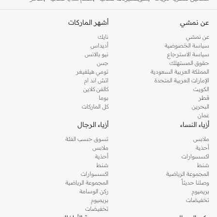
عن نمشي
أشهر الماركات
عن نمشي
نايك
سياسة الخصوصية
أديداس
سياسة الاسترجاع
نيو بالانس
حقوق المستهلك
جس
المملكة العربية السعودية
تومي هيلفيغر
الإمارات العربية المتحدة
اتش اند ام
الكويت
كالفن كلاين
قطر
بوما
البحرين
كل الماركات
عمان
أزياء النساء
أزياء الرجال
ملابس
تسوق حسب الفئة
أحذية
ملابس
اكسسوارات
أحذية
شنط
شنط
المجموعة الرياضية
اكسسوارات
وصلنا حديثاً
المجموعة الرياضية
بريميوم
ركن الوسامة
تخفيضات
بريميوم
تخفيضات