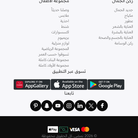
ركن الجمال
مجموعة الأطفال
جديد الجمال
وصلنا حديثاً
مكياج
ملابس
عطور
احذية
العناية بالشعر
شنط
العناية بالبشرة
اكسسوارات
العناية بالجسم والصحة
بريميوم
ركن الوسامة
لوازم منزلية
المجموعة الرياضية
تسوقوا حسب العمر
مجموعة البنات كاملة
مجموعة الأولاد كاملة
تسوق عبر التطبيق
تابعنا
©
2026 نمشي. كل الحقوق محفوظة