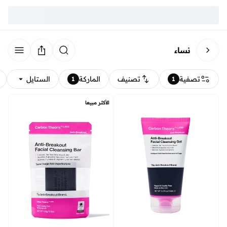
نساء
تصفية
تصنيف
الماركة
الستايل
1
1
الأكثر مبيعا