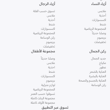
أزياء النساء
أزياء الرجال
ملابس
تسوق حسب الفئة
أحذية
ملابس
اكسسوارات
أحذية
شنط
شنط
المجموعة الرياضية
اكسسوارات
وصلنا حديثاً
المجموعة الرياضية
بريميوم
ركن الوسامة
تخفيضات
بريميوم
تخفيضات
ركن الجمال
مجموعة الأطفال
جديد الجمال
وصلنا حديثاً
مكياج
ملابس
عطور
احذية
العناية بالشعر
شنط
العناية بالبشرة
اكسسوارات
العناية بالجسم والصحة
بريميوم
ركن الوسامة
لوازم منزلية
المجموعة الرياضية
تسوقوا حسب العمر
مجموعة البنات كاملة
مجموعة الأولاد كاملة
تسوق عبر التطبيق