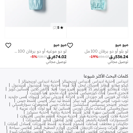
)
2
(
5
ميو ميو
ميو ميو
لو بلو أو دو برفان 100 مل
لو دو موغيه أو دو برفان 100 مل
536.24
ر.ق
674.02
ر.ق
-
5
%
708.71
-
19
%
656.07
توصيل مجاني
توصيل مجاني
كلمات البحث الأكثر شيوعا
اديداس
احذية اديداس
اديداس اوريجينالز
احذية اديداس اوريجينالز
كيكو ميلانو
إيفانز
امريكان ايجل
ايلا
بوما
احذية بوما
ترينديول
ترينديول
نايك
ديفاكتو
فورايفر 21
فوريو
فيرو مودا
فيلا
كالفن كلاين
فساتين كويز
لانجري لاسنزا
ماك كوزمتيكس
مانجو
ازياء مانجو
هيا كلوزيت
نايك اير فورس
اير جوردان
الدو
خزانة
دوروثي بيركنز
ريبوك
مس جايديد
توب شوب
تومي هيلفيغر
تيد بيكر
شنط تيد بيكر
جيس
شنط جيس
جينجر
جينجر بيسيكس
سكيتشرز
ساعات جيس
مجوهرات سوارفسكي
سواروفسكي
ساعات مايكل كورس
فساتين ايلا
نيو لوك
أزياء عربية
فساتين
فساتين سهرة
بلايز
شنط
احذية رياضة
احذية سنيكرز
احذية فلات
كعوب واحذية هيلز
احذية مريحة
اطقم ملابس
افرولات
اكسسوارات
العناية بالشعر
بكيني
بلايز
بناطيل
تنانير
تيشيرتات
جاكيتات و معاطف
ساعات
شموع
شنط يد
شنط
شورتات
صنادل
عبايات
عطور
كنزات وسترات كارديغان
لانجري
لوازم المطبخ
ليقنز
ملابس سباحة
جينزات
مجوهرات
ملابس
ملابس النوم
ملابس بحر
ملابس مقاسات كبيرة