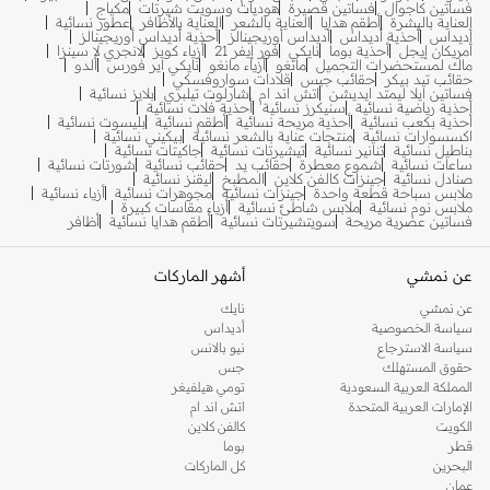
فساتين كاجوال
فساتين قصيرة
هوديات وسويت شيرتات
مكياج
العناية بالبشرة
أطقم هدايا
العناية بالشعر
العناية بالأظافر
عطور نسائية
أديداس
أحذية أديداس
أديداس أوريجينالز
أحذية أديداس أوريجينالز
أمريكان إيجل
أحذية بوما
نايكي
فور إيفر 21
أزياء كويز
لانجري لا سينزا
ماك لمستحضرات التجميل
مانغو
أزياء مانغو
نايكي اير فورس
ألدو
حقائب تيد بيكر
حقائب جيس
قلادات سواروفسكي
فساتين ايلا ليمتد ايديشن
اتش اند ام
شارلوت تيلبري
بلايز نسائية
أحذية رياضية نسائية
سنيكرز نسائية
أحذية فلات نسائية
أحذية بكعب نسائية
أحذية مريحة نسائية
أطقم نسائية
بليسوت نسائية
اكسسوارات نسائية
منتجات عناية بالشعر نسائية
بيكيني نسائية
بناطيل نسائية
تنانير نسائية
تيشيرتات نسائية
جاكيتات نسائية
ساعات نسائية
شموع معطرة
حقائب يد
حقائب نسائية
شورتات نسائية
صنادل نسائية
جينزات كالفن كلاين
المطبخ
ليقنز نسائية
ملابس سباحة قطعة واحدة
جينزات نسائية
مجوهرات نسائية
أزياء نسائية
ملابس نوم نسائية
ملابس شاطئ نسائية
أزياء مقاسات كبيرة
فساتين عصرية مريحة
سويتشيرتات نسائية
أطقم هدايا نسائية
أظافر
عن نمشي
أشهر الماركات
عن نمشي
نايك
سياسة الخصوصية
أديداس
سياسة الاسترجاع
نيو بالانس
حقوق المستهلك
جس
المملكة العربية السعودية
تومي هيلفيغر
الإمارات العربية المتحدة
اتش اند ام
الكويت
كالفن كلاين
قطر
بوما
البحرين
كل الماركات
عمان