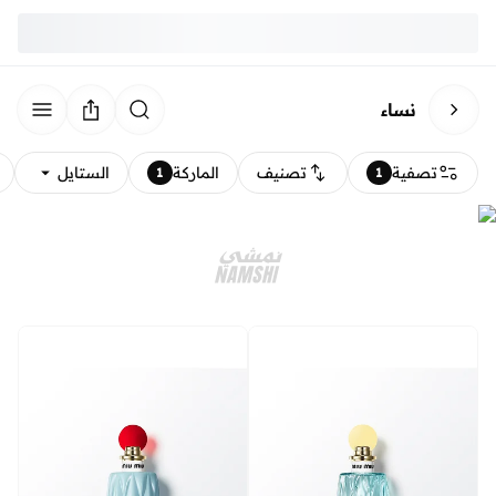
نساء
تصفية
تصنيف
الماركة
الستايل
1
1