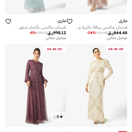
ماري
ماري
فستان ماكسي بياقة دائرية وترتر
فستان ماكسي بأكمام منفوشة وترتر
844.48
ر.ق
998.12
ر.ق
-
8
%
1081.81
-
24
%
1105.40
توصيل مجاني
توصيل مجاني
:
:
:
:
04
46
00
04
46
00
)
1
(
5