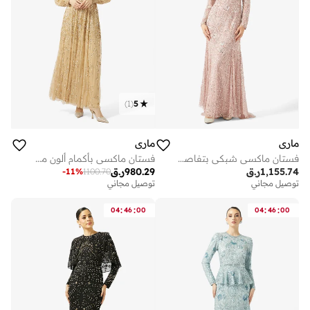
)
1
(
5
ماري
ماري
فستان ماكسي شبكي بتفاصيل ترتر
فستان ماكسي بأكمام ألون مزينة
1,155.74
ر.ق
980.29
ر.ق
-
11
%
1100.70
توصيل مجاني
توصيل مجاني
:
:
:
:
04
46
00
04
46
00