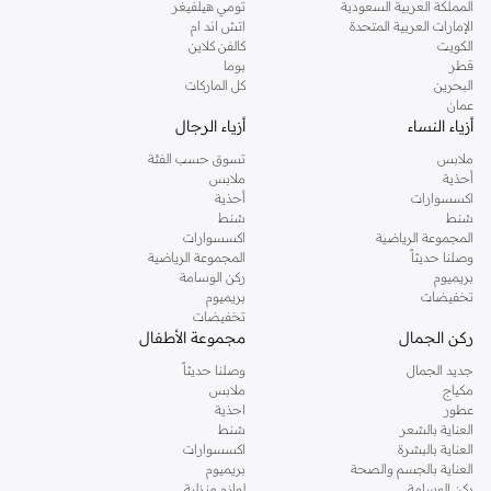
المملكة العربية السعودية
تومي هيلفيغر
الإمارات العربية المتحدة
اتش اند ام
الكويت
كالفن كلاين
قطر
بوما
البحرين
كل الماركات
عمان
أزياء النساء
أزياء الرجال
ملابس
تسوق حسب الفئة
أحذية
ملابس
اكسسوارات
أحذية
شنط
شنط
المجموعة الرياضية
اكسسوارات
وصلنا حديثاً
المجموعة الرياضية
بريميوم
ركن الوسامة
تخفيضات
بريميوم
تخفيضات
ركن الجمال
مجموعة الأطفال
جديد الجمال
وصلنا حديثاً
مكياج
ملابس
عطور
احذية
العناية بالشعر
شنط
العناية بالبشرة
اكسسوارات
العناية بالجسم والصحة
بريميوم
ركن الوسامة
لوازم منزلية