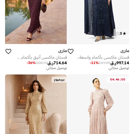
)
1
(
5
ماري
ماري
فستان ماكسي بأكمام واسعة مزين بالترتر
فستان ماكسي أنيق بأكمام طويلة مزين بالترتر
997.14
ر.ق
714.64
ر.ق
-
36
%
1100.70
-
11
%
1119.55
توصيل مجاني
توصيل مجاني
:
:
00
46
04
بريميوم