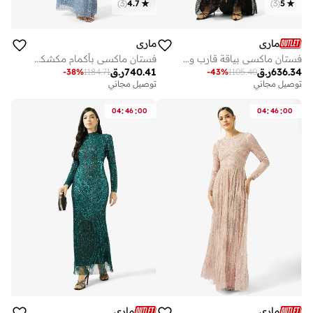
)
3
(
4.7
)
3
(
5
ماري
ماري
فستان ماكسي بياقة قارب وطبعة زهور
فستان ماكسي بأكمام مكشكشة وياقة عالية مزين بالترتر من أماني
636.34
ر.ق
740.41
ر.ق
-
38
%
1184.71
-
43
%
1105.40
توصيل مجاني
توصيل مجاني
:
:
:
:
04
46
00
04
46
00
ماري
ماري