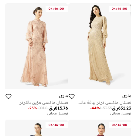
:
:
:
:
04
46
00
04
46
00
ماري
ماري
فستان ماكسي ترتر بياقة عالية
فستان ماكسي مزين بالترتر
651.23
ر.ق
815.76
ر.ق
-
25
%
1081.81
-
44
%
1153.55
توصيل مجاني
توصيل مجاني
:
:
:
:
04
46
00
04
46
00