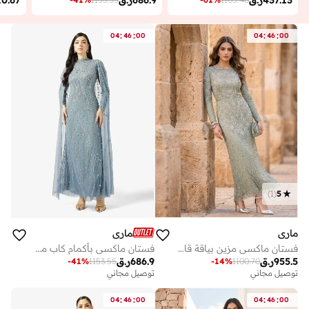
:
:
:
:
04
46
00
04
46
00
)
1
(
5
ماري
ماري
فستان ماكسي مزين بياقة قارب
فستان ماكسي بأكمام كاب مرصع بالترتر
955.5
ر.ق
686.9
ر.ق
-
41
%
1153.55
-
14
%
1100.70
توصيل مجاني
توصيل مجاني
:
:
:
:
04
46
00
04
46
00