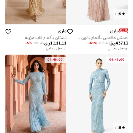
)
1
(
5
ماري
ماري
فستان ماكسي بأكمام بالون مزينة
فستان بأكمام كاب مزينة
437.13
ر.ق
1,111.11
ر.ق
-
6
%
1180.49
-
61
%
1105.40
توصيل مجاني
توصيل مجاني
:
:
:
:
04
46
00
04
46
00
)
1
(
5