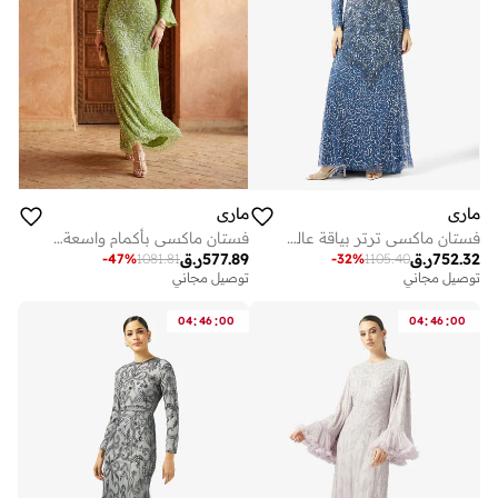
ماري
ماري
فستان ماكسي ترتر بياقة عالية
فستان ماكسي بأكمام واسعة مزينة
752.32
ر.ق
577.89
ر.ق
-
47
%
1081.81
-
32
%
1105.40
توصيل مجاني
توصيل مجاني
:
:
:
:
04
46
00
04
46
00