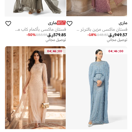
ماري
ماري
فستان ماكسي مزين بالترتر بياقة قارب
فستان ماكسي بأكمام كاب مزينة
949.57
ر.ق
579.85
ر.ق
-
50
%
1153.55
-
18
%
1148.82
توصيل مجاني
توصيل مجاني
:
:
:
:
04
46
00
04
46
00