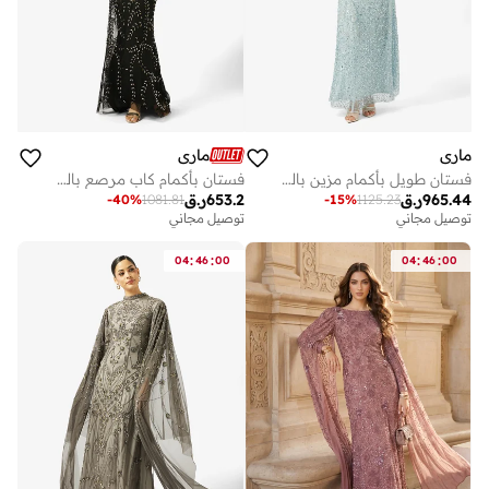
ماري
ماري
فستان طويل بأكمام مزين بالترتر
فستان بأكمام كاب مرصع بالترتر
965.44
ر.ق
653.2
ر.ق
-
40
%
1081.81
-
15
%
1125.23
توصيل مجاني
توصيل مجاني
:
:
:
:
04
46
00
04
46
00