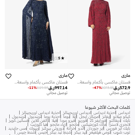
)
1
(
5
ماري
ماري
فستان ماكسي بأكمام واسعة مزين بالترتر
فستان ماكسي بأكمام واسعة مزين بالترتر
572.9
ر.ق
997.14
ر.ق
-
11
%
1119.55
-
47
%
1073.33
توصيل مجاني
توصيل مجاني
كلمات البحث الأكثر شيوعا
اديداس
احذية اديداس
اديداس اوريجينالز
احذية اديداس اوريجينالز
كيكو ميلانو
إيفانز
امريكان ايجل
ايلا
بوما
احذية بوما
ترينديول
ترينديول
نايك
ديفاكتو
فورايفر 21
فوريو
فيرو مودا
فيلا
كالفن كلاين
فساتين كويز
لانجري لاسنزا
ماك كوزمتيكس
مانجو
ازياء مانجو
هيا كلوزيت
نايك اير فورس
اير جوردان
الدو
خزانة
دوروثي بيركنز
ريبوك
مس جايديد
توب شوب
تومي هيلفيغر
تيد بيكر
شنط تيد بيكر
جيس
شنط جيس