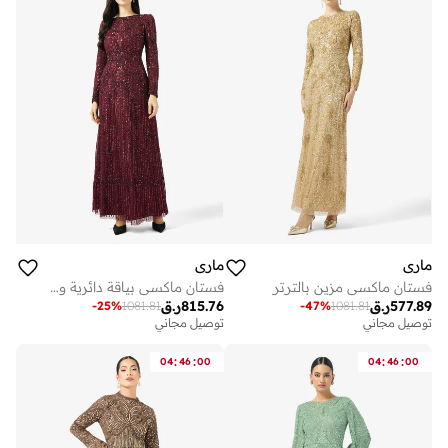
ماري
ماري
فستان ماكسي مزين بالترتر
فستان ماكسي بياقة دائرية وترتر
577.89
ر.ق
815.76
ر.ق
-
25
%
1081.81
-
47
%
1081.81
توصيل مجاني
توصيل مجاني
:
:
:
:
04
46
00
04
46
00