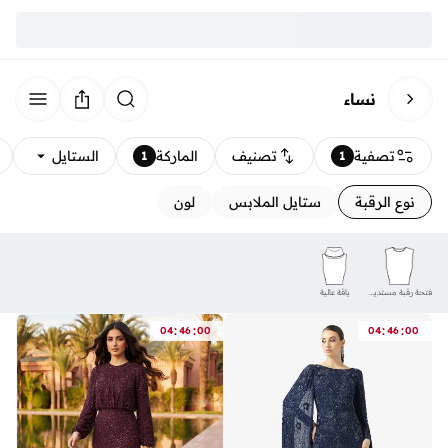
نساء
تصفية
تصنيف
الماركة
الستايل
1
1
نوع الرقبة
ستايل الملابس
لون
فتحة رقبة مستديرة
ياقة عالية
:
:
:
:
04
46
00
04
46
00