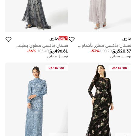
ماري
ماري
فستان ماكسي مطرز بأكمام مكشكشة
فستان ماكسي مطوي بطبعة زهور
520.37
ر.ق
496.61
ر.ق
-
56
%
1105.40
-
53
%
1100.70
توصيل مجاني
توصيل مجاني
:
:
:
:
04
46
00
04
46
00