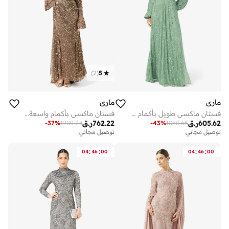
)
2
(
5
ماري
ماري
فستان ماكسي طويل بأكمام طويلة مزين بالترتر
فستان ماكسي بأكمام واسعة مطرز بالترتر
605.62
ر.ق
762.22
ر.ق
-
37
%
1209.24
-
43
%
1050.65
توصيل مجاني
توصيل مجاني
:
:
:
:
04
46
00
04
46
00