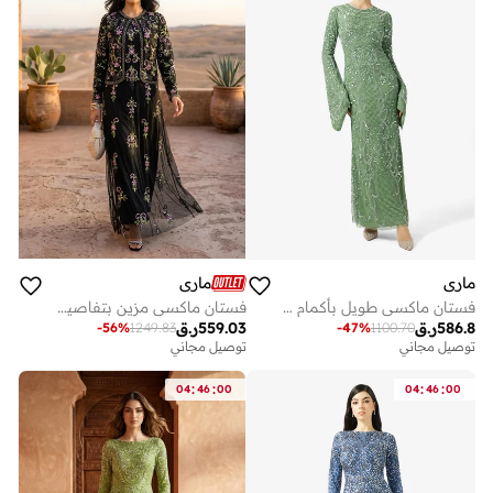
ماري
ماري
فستان ماكسي طويل بأكمام مزينة
فستان ماكسي مزين بتفاصيل شبكية
586.8
ر.ق
559.03
ر.ق
-
56
%
1249.83
-
47
%
1100.70
توصيل مجاني
توصيل مجاني
:
:
:
:
04
46
00
04
46
00