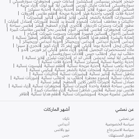
جينجر
جينجر بيسيكس
سكيتشرز
ساعات جيس
مجوهرات سوارفسكي
سواروفسكي
ساعات مايكل كورس
فساتين ايلا
نيو لوك
أزياء عربية
فساتين
فساتين سهرة
بلايز
شنط
احذية رياضة
احذية سنيكرز
احذية فلات
كعوب واحذية هيلز
احذية مريحة
اطقم ملابس
افرولات
اكسسوارات
العناية بالشعر
بكيني
بلايز
بناطيل
تنانير
تيشيرتات
جاكيتات و معاطف
ساعات
شموع
شنط يد
شنط
شورتات
صنادل
عبايات
عطور
كنزات وسترات كارديغان
لانجري
لوازم المطبخ
ليقنز
ملابس سباحة
جينزات
مجوهرات
ملابس
ملابس النوم
ملابس بحر
ملابس مقاسات كبيرة
فساتين كاجوال
فساتين قصيرة
هوديات وسويت شيرتات
مكياج
العناية بالبشرة
أطقم هدايا
العناية بالشعر
العناية بالأظافر
عطور نسائية
أديداس
أحذية أديداس
أديداس أوريجينالز
أحذية أديداس أوريجينالز
أمريكان إيجل
أحذية بوما
نايكي
فور إيفر 21
أزياء كويز
لانجري لا سينزا
ماك لمستحضرات التجميل
مانغو
أزياء مانغو
نايكي اير فورس
ألدو
حقائب تيد بيكر
حقائب جيس
قلادات سواروفسكي
فساتين ايلا ليمتد ايديشن
اتش اند ام
شارلوت تيلبري
بلايز نسائية
أحذية رياضية نسائية
سنيكرز نسائية
أحذية فلات نسائية
أحذية بكعب نسائية
أحذية مريحة نسائية
أطقم نسائية
بليسوت نسائية
اكسسوارات نسائية
منتجات عناية بالشعر نسائية
بيكيني نسائية
بناطيل نسائية
تنانير نسائية
تيشيرتات نسائية
جاكيتات نسائية
ساعات نسائية
شموع معطرة
حقائب يد
حقائب نسائية
شورتات نسائية
صنادل نسائية
جينزات كالفن كلاين
المطبخ
ليقنز نسائية
ملابس سباحة قطعة واحدة
جينزات نسائية
مجوهرات نسائية
أزياء نسائية
ملابس نوم نسائية
ملابس شاطئ نسائية
أزياء مقاسات كبيرة
فساتين عصرية مريحة
سويتشيرتات نسائية
أطقم هدايا نسائية
أظافر
عن نمشي
أشهر الماركات
عن نمشي
نايك
سياسة الخصوصية
أديداس
سياسة الاسترجاع
نيو بالانس
حقوق المستهلك
جس