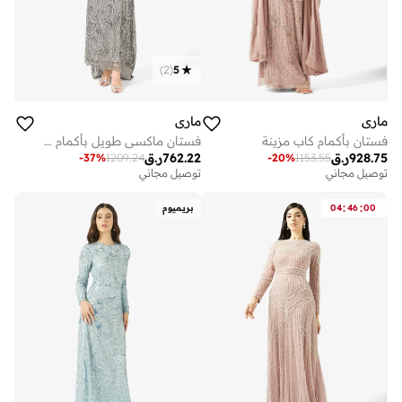
)
2
(
5
ماري
ماري
فستان بأكمام كاب مزينة
فستان ماكسي طويل بأكمام طويلة مزين بالترتر
928.75
ر.ق
762.22
ر.ق
-
37
%
1209.24
-
20
%
1153.55
توصيل مجاني
توصيل مجاني
:
:
00
46
04
بريميوم