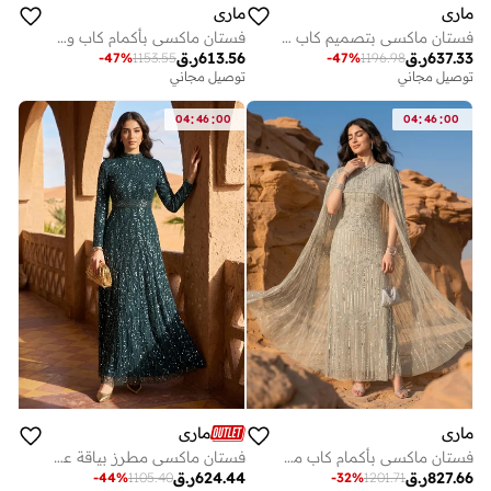
ماري
ماري
فستان ماكسي بتصميم كاب مزخرف
فستان ماكسي بأكمام كاب وترتر
637.33
ر.ق
613.56
ر.ق
-
47
%
1153.55
-
47
%
1196.98
توصيل مجاني
توصيل مجاني
:
:
:
:
04
46
00
04
46
00
ماري
ماري
فستان ماكسي بأكمام كاب مرصع بالترتر
فستان ماكسي مطرز بياقة عالية
827.66
ر.ق
624.44
ر.ق
-
44
%
1105.40
-
32
%
1201.71