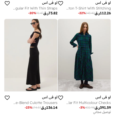
او في اس
او في اس
OVS Yellow Glitter Top Regular Fit With Thin Straps
OVS White Regular Fit Stretch Cotton T-Shirt With Stitching
112.26
ر.ق
73.82
ر.ق
-
20
%
91.47
-
22
%
143.42
او في اس
او في اس
OVS Black Viscose-Blend Culotte Trousers
OVS Long Dress In Pure Cotton With Regular Fit Multicolour Checks
391.59
ر.ق
136.14
ر.ق
-
23
%
174.57
-
3
%
402.98
توصيل مجاني