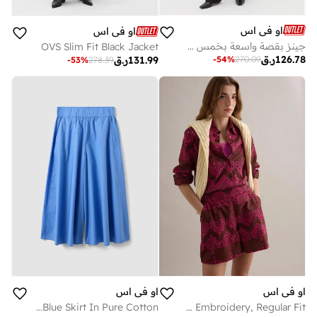
او في اس
او في اس
جينز بقصة واسعة بخمس جيوب
OVS Slim Fit Black Jacket
126.78
ر.ق
-
54
%
270.09
131.99
ر.ق
-
53
%
278.39
او في اس
او في اس
OVS Long Sky-Blue Skirt In Pure Cotton
OVS Multicolour Pure Cotton Shirt With Broderie Anglaise Embroidery, Regular Fit