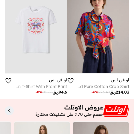
او في اس
او في اس
OVS White Pure Cotton T-Shirt With Front Print
OVS Multicoloured Pure Cotton Crop Shirt
214.03
ر.ق
94.6
ر.ق
-
8
%
101.88
-
6
%
226.48
عروض الاوتلت
خصم حتى 70٪ على تشكيلات مختارة