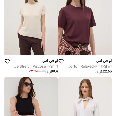
او في اس
او في اس
OVS Beige Short-Sleeve Stretch Viscose T-Shirt
OVS Purple Pure Cotton Relaxed-Fit T-Shirt
122.63
ر.ق
89.4
ر.ق
-
21
%
112.26