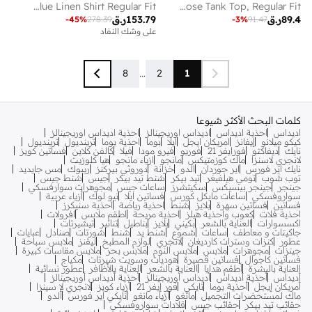
OVS Pure Blue Linen Shirt Regular Fit
OVS White Stretch Viscose Tank Top, Regular Fit
89.4
ر.ق
153.79
ر.ق
-
45
%
278.39
-
3
%
91.47
على وشك النفاد
8
...
2
1
كلمات البحث الأكثر شيوعا
اديداس
احذية اديداس
اديداس اوريجينالز
احذية اديداس اوريجينالز
كيكو ميلانو
إيفانز
امريكان ايجل
ايلا
بوما
احذية بوما
ترينديول
ترينديول
نايك
ديفاكتو
فورايفر 21
فوريو
فيرو مودا
فيلا
كالفن كلاين
فساتين كويز
لانجري لاسنزا
ماك كوزمتيكس
مانجو
ازياء مانجو
هيا كلوزيت
نايك اير فورس
اير جوردان
الدو
خزانة
دوروثي بيركنز
ريبوك
مس جايديد
توب شوب
تومي هيلفيغر
تيد بيكر
شنط تيد بيكر
جيس
شنط جيس
جينجر
جينجر بيسيكس
سكيتشرز
ساعات جيس
مجوهرات سوارفسكي
سواروفسكي
ساعات مايكل كورس
فساتين ايلا
نيو لوك
أزياء عربية
فساتين
فساتين سهرة
بلايز
شنط
احذية رياضة
احذية سنيكرز
احذية فلات
كعوب واحذية هيلز
احذية مريحة
اطقم ملابس
افرولات
اكسسوارات
العناية بالشعر
بكيني
بلايز
بناطيل
تنانير
تيشيرتات
جاكيتات و معاطف
ساعات
شموع
شنط يد
شنط
شورتات
صنادل
عبايات
عطور
كنزات وسترات كارديغان
لانجري
لوازم المطبخ
ليقنز
ملابس سباحة
جينزات
مجوهرات
ملابس
ملابس النوم
ملابس بحر
ملابس مقاسات كبيرة
فساتين كاجوال
فساتين قصيرة
هوديات وسويت شيرتات
مكياج
العناية بالبشرة
أطقم هدايا
العناية بالشعر
العناية بالأظافر
عطور نسائية
أديداس
أحذية أديداس
أديداس أوريجينالز
أحذية أديداس أوريجينالز
أمريكان إيجل
أحذية بوما
نايكي
فور إيفر 21
أزياء كويز
لانجري لا سينزا
ماك لمستحضرات التجميل
مانغو
أزياء مانغو
نايكي اير فورس
ألدو
حقائب تيد بيكر
حقائب جيس
قلادات سواروفسكي