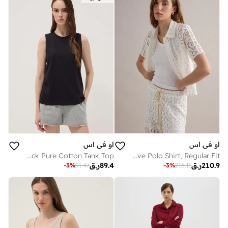
او في اس
او في اس
OVS Black Pure Cotton Tank Top
OVS White Perforated Short-Sleeve Polo Shirt, Regular Fit
210.9
ر.ق
89.4
ر.ق
-
3
%
91.47
-
3
%
216.11