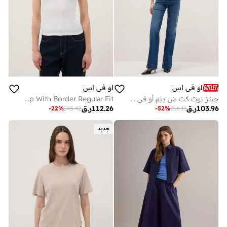
او في اس
او في اس
جينز بوت كت من دِنِم أو في إس
OVS White Stretch Cotton Tank Top With Border Regular Fit
103.96
ر.ق
112.26
ر.ق
-
22
%
143.42
-
52
%
216.11
جديد