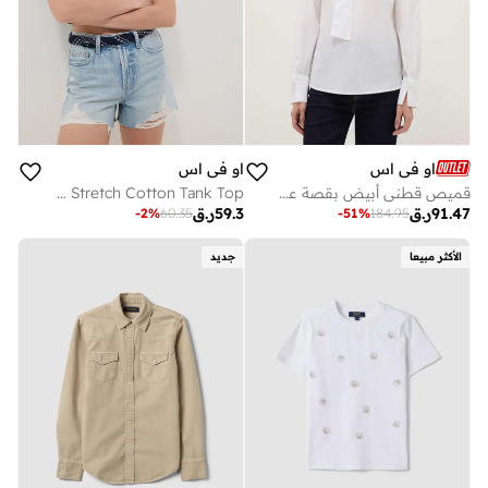
او في اس
او في اس
قميص قطني أبيض بقصة عادية وياقة بشريط
OVS Black Cropped Stretch Cotton Tank Top
91.47
ر.ق
59.3
ر.ق
-
2
%
60.35
-
51
%
184.95
الأكثر مبيعا
جديد