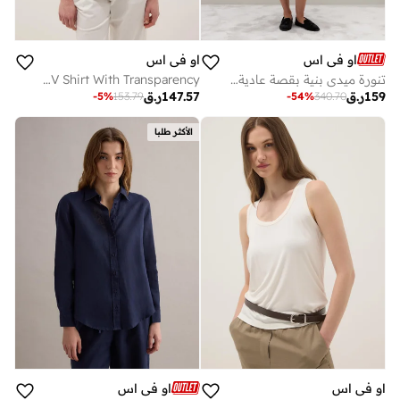
او في اس
او في اس
تنورة ميدي بنية بقصة عادية من
OVS Light Blue Pure Cotton Regular Fit Deep V Shirt With Transparency
159
ر.ق
147.57
ر.ق
-
5
%
153.79
-
54
%
340.70
الأكثر طلبا
او في اس
او في اس