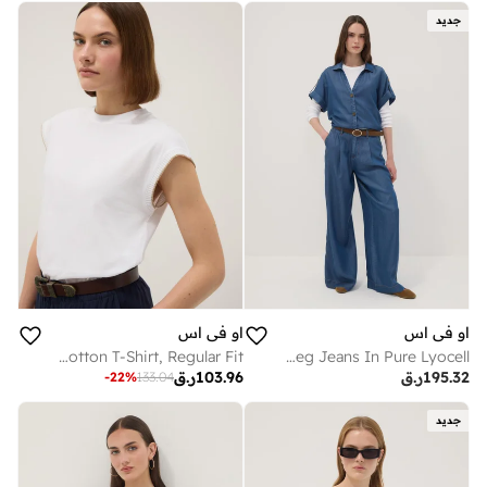
جديد
او في اس
او في اس
OVS White Sleeveless Pure Cotton T-Shirt, Regular Fit
OVS Blue Wide-Leg Jeans In Pure Lyocell
195.32
ر.ق
103.96
ر.ق
-
22
%
133.04
جديد