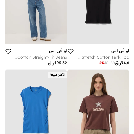
او في اس
او في اس
OVS Blue Denim Pure Cotton Straight-Fit Jeans
OVS Black Fitted Ribbed Stretch Cotton Tank Top
94.6
ر.ق
195.32
ر.ق
-
8
%
101.88
الأكثر مبيعا