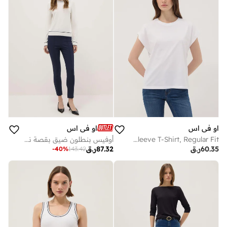
او في اس
او في اس
OVS White Pure Cotton Short-Sleeve T-Shirt, Regular Fit
أوفيس بنطلون ضيق بقصة نحيفة
60.35
ر.ق
87.32
ر.ق
-
40
%
143.42