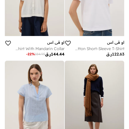
او في اس
او في اس
OVS White Linen Blend Regular Fit Shirt With Mandarin Collar
OVS White Relaxed-Fit Pure Cotton Short-Sleeve T-Shirt
122.63
ر.ق
144.44
ر.ق
-
22
%
184.95