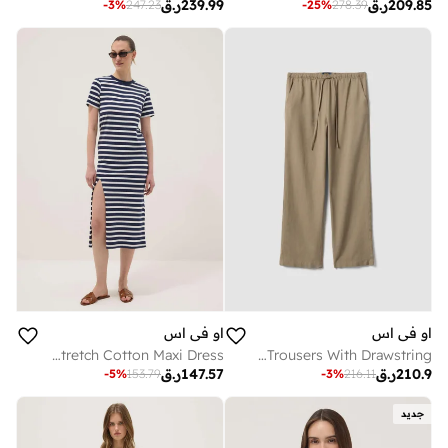
209.85
ر.ق
239.99
ر.ق
-
3
%
247.23
-
25
%
278.39
او في اس
او في اس
OVS Blue Striped Stretch Cotton Maxi Dress
OVS Beige Viscose And Linen Blend Straight-Fit Trousers With Drawstring
210.9
ر.ق
147.57
ر.ق
-
5
%
153.79
-
3
%
216.11
جديد