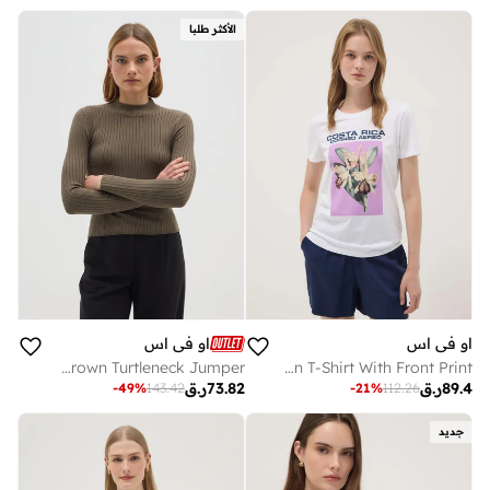
الأكثر طلبا
او في اس
او في اس
OVS Brown Turtleneck Jumper
OVS White Pure Cotton T-Shirt With Front Print
89.4
ر.ق
73.82
ر.ق
-
49
%
143.42
-
21
%
112.26
جديد