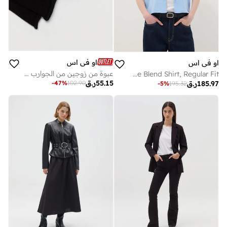
او في اس
او في اس
عبوة من زوجين من الجوارب القصيرة بحافة ملفوفة
OVS Light Blue Linen And Viscose Blend Shirt, Regular Fit
55.15
ر.ق
-
47
%
102.90
185.97
ر.ق
-
5
%
195.32