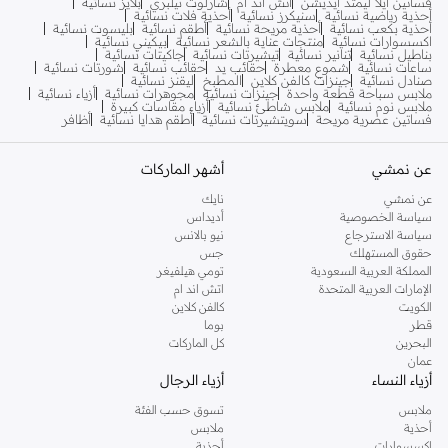
فساتين ايلا ليمتد ايديشن
اتش اند ام
شارلوت تيلبري
بلايز نسائية
أحذية رياضية نسائية
سنيكرز نسائية
أحذية فلات نسائية
أحذية بكعب نسائية
أحذية مريحة نسائية
أطقم نسائية
بليسوت نسائية
اكسسوارات نسائية
منتجات عناية بالشعر نسائية
بيكيني نسائية
بناطيل نسائية
تنانير نسائية
تيشيرتات نسائية
جاكيتات نسائية
ساعات نسائية
شموع معطرة
حقائب يد
حقائب نسائية
شورتات نسائية
صنادل نسائية
جينزات كالفن كلاين
المطبخ
ليقنز نسائية
ملابس سباحة قطعة واحدة
جينزات نسائية
مجوهرات نسائية
أزياء نسائية
ملابس نوم نسائية
ملابس شاطئ نسائية
أزياء مقاسات كبيرة
فساتين عصرية مريحة
سويتشيرتات نسائية
أطقم هدايا نسائية
أظافر
عن نمشي
أشهر الماركات
عن نمشي
نايك
سياسة الخصوصية
أديداس
سياسة الاسترجاع
نيو بالانس
حقوق المستهلك
جس
المملكة العربية السعودية
تومي هيلفيغر
الإمارات العربية المتحدة
اتش اند ام
الكويت
كالفن كلاين
قطر
بوما
البحرين
كل الماركات
عمان
أزياء النساء
أزياء الرجال
ملابس
تسوق حسب الفئة
أحذية
ملابس
اكسسوارات
أحذية