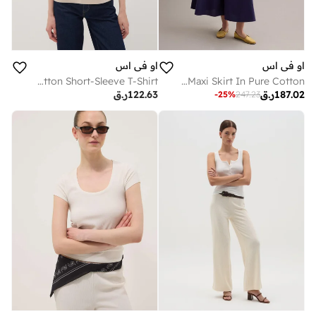
او في اس
او في اس
OVS Beige Relaxed-Fit Pure Cotton Short-Sleeve T-Shirt
OVS Blue Maxi Skirt In Pure Cotton
187.02
ر.ق
122.63
ر.ق
-
25
%
247.23