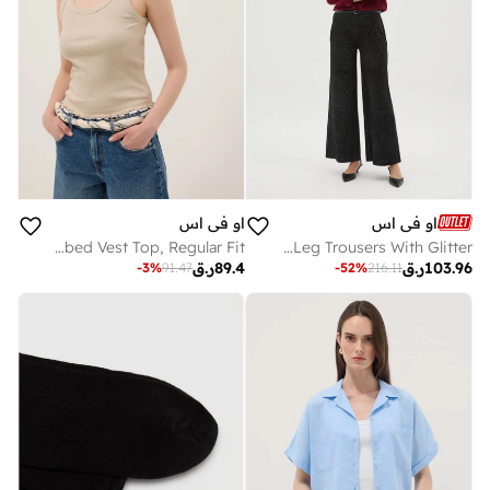
او في اس
او في اس
OVS Beige Pure Cotton Ribbed Vest Top, Regular Fit
OVS Black Wide-Leg Trousers With Glitter
103.96
ر.ق
89.4
ر.ق
-
3
%
91.47
-
52
%
216.11