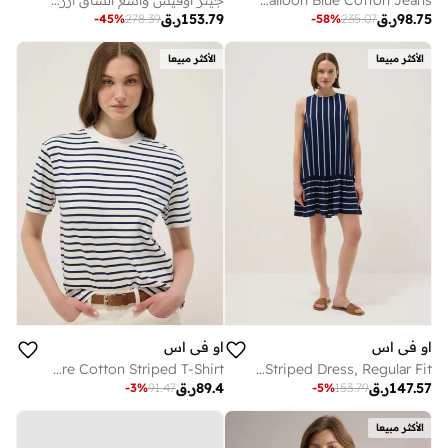
OVS Balloon Blue Cotton Jeans
جينز أوفيس واسع الساق أزرق قطني ممزق
98.75
ر.ق
153.79
ر.ق
-
45
%
278.39
-
58
%
235.07
الأكثر مبيعا
الأكثر مبيعا
او في اس
او في اس
OVS Blue Pure Cotton Striped T-Shirt
OVS Sleeveless Pure Viscose Multicolour Striped Dress, Regular Fit
147.57
ر.ق
89.4
ر.ق
-
3
%
91.47
-
5
%
153.79
الأكثر مبيعا