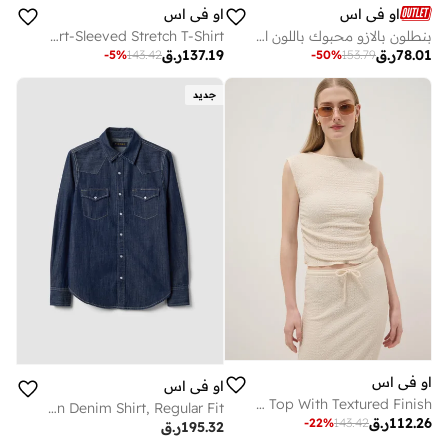
او في اس
او في اس
بنطلون بالازو محبوك باللون الكريمي بخصر مطاطي
OVS White Short-Sleeved Stretch T-Shirt
78.01
ر.ق
137.19
ر.ق
-
5
%
143.42
-
50
%
153.79
جديد
او في اس
او في اس
OVS Beige Stretch Tank Top With Textured Finish
OVS Dark Blue Pure Cotton Denim Shirt, Regular Fit
112.26
ر.ق
-
22
%
143.42
195.32
ر.ق