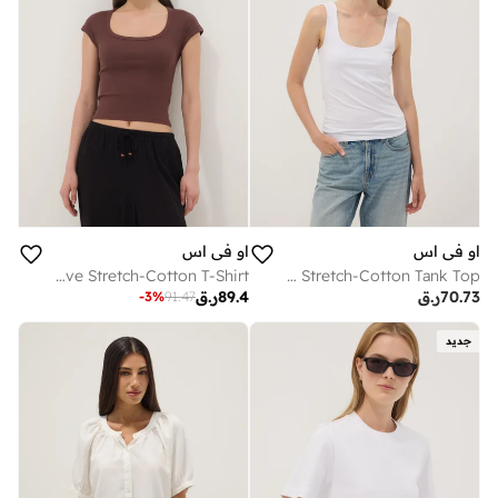
او في اس
او في اس
OVS Brown Short-Sleeve Stretch-Cotton T-Shirt
OVS White Fitted Stretch-Cotton Tank Top
70.73
ر.ق
89.4
ر.ق
-
3
%
91.47
جديد