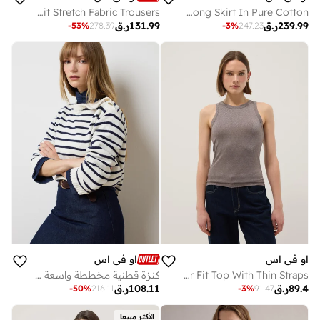
OVS Blue Ribbed Regular Fit Stretch Fabric Trousers
OVS Beige Long Skirt In Pure Cotton
239.99
ر.ق
131.99
ر.ق
-
53
%
278.39
-
3
%
247.23
او في اس
او في اس
OVS Grey Sparkly Regular Fit Top With Thin Straps
كنزة قطنية مخططة واسعة من
89.4
ر.ق
108.11
ر.ق
-
50
%
216.11
-
3
%
91.47
الأكثر مبيعا