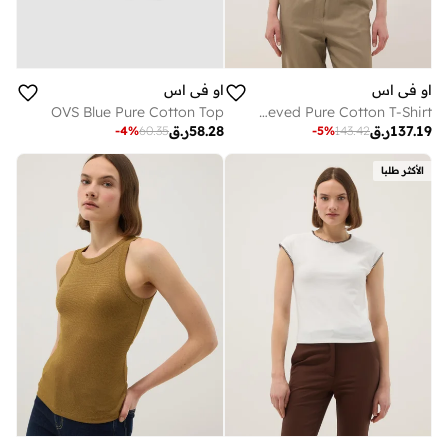
او في اس
او في اس
OVS Blue Pure Cotton Top
OVS Brown Short-Sleeved Pure Cotton T-Shirt
137.19
ر.ق
58.28
ر.ق
-
4
%
60.35
-
5
%
143.42
الأكثر طلبا