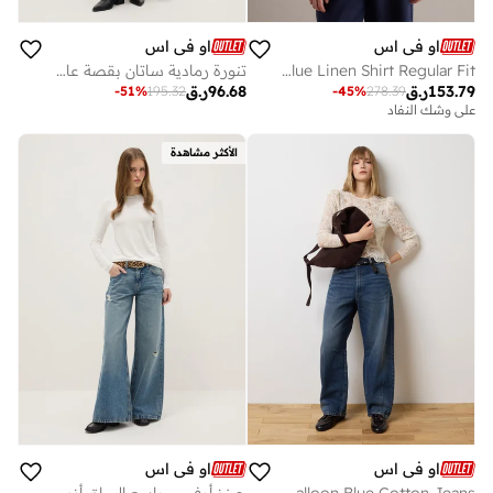
او في اس
او في اس
OVS Pure Blue Linen Shirt Regular Fit
تنورة رمادية ساتان بقصة عادية وخصر مطاطي
153.79
ر.ق
96.68
ر.ق
-
51
%
195.32
-
45
%
278.39
على وشك النفاد
الأكثر مشاهدة
او في اس
او في اس