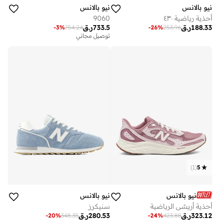
نيو بالانس
نيو بالانس
أحذية رياضية ٤٣٠
9060
188.33
ر.ق
733.5
ر.ق
-
3
%
754.24
-
26
%
253.96
توصيل مجاني
)
1
(
5
نيو بالانس
نيو بالانس
أحذية أريشي الرياضية
سنيكرز
323.12
ر.ق
280.53
ر.ق
-
20
%
348.35
-
24
%
423.88