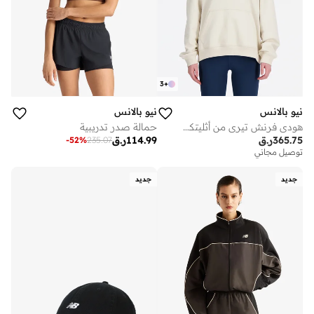
3
+
نيو بالانس
نيو بالانس
هودي فرنش تيري من أثليتكس
حمالة صدر تدريبية
365.75
ر.ق
114.99
ر.ق
-
52
%
235.07
توصيل مجاني
جديد
جديد