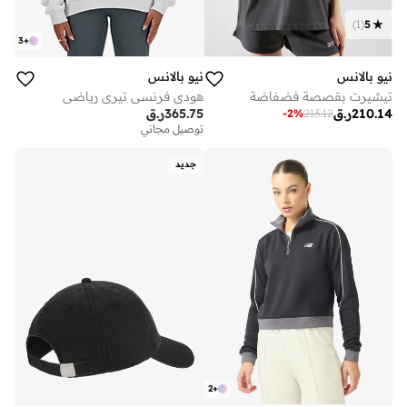
)
1
(
5
3
+
نيو بالانس
نيو بالانس
تيشيرت بقصصة فضفاضة
هودي فرنسي تيري رياضي
210.14
ر.ق
365.75
ر.ق
-
2
%
213.12
توصيل مجاني
جديد
2
+