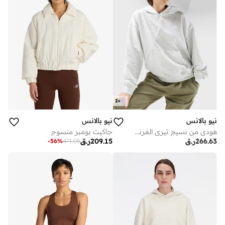
2
+
نيو بالانس
نيو بالانس
هودي من نسيج تيري الفرنسي مزين بشعار صغير للعلامة التجارية
جاكيت بومبر منسوج
266.63
ر.ق
209.15
ر.ق
-
56
%
471.05