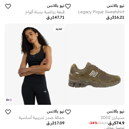
نيو بالانس
نيو بالانس
Legacy Pique Sweatshirt
قبعة رياضية بستة ألواح
316.21
ر.ق
147.71
ر.ق
جديد
2
+
نيو بالانس
نيو بالانس
سنيكرز 2002
حمالة صدر تدريبية أساسية
574.9
ر.ق
217.09
ر.ق
-
24
%
754.24
توصيل مجاني