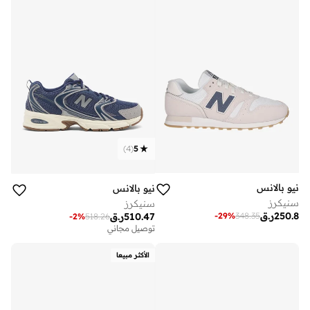
)
4
(
5
نيو بالانس
نيو بالانس
سنيكرز
سنيكرز
250.8
ر.ق
-
29
%
348.35
510.47
ر.ق
-
2
%
518.26
توصيل مجاني
الأكثر مبيعا