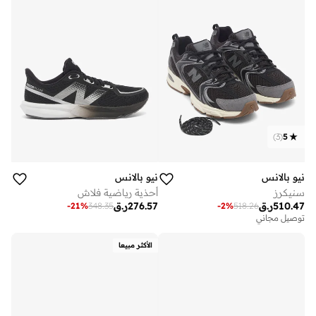
)
3
(
5
نيو بالانس
نيو بالانس
سنيكرز
أحذية رياضية فلاش
510.47
ر.ق
276.57
ر.ق
-
21
%
348.35
-
2
%
518.26
توصيل مجاني
الأكثر مبيعا