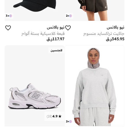
3
+
2
+
نيو بالانس
نيو بالانس
جاكيت تراكسايد منسوج
قبعة كلاسيكية بستة ألواح
345.95
ر.ق
117.97
ر.ق
للجنسين
)
18
(
4.9
2
+