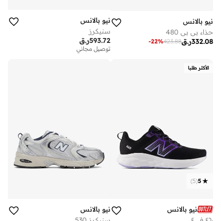
نيو بالانس
نيو بالانس
سنيكرز
حذاء بي بي 480
593.72
ر.ق
332.08
ر.ق
-
22
%
423.88
توصيل مجاني
الأكثر طلبا
)
5
(
5
نيو بالانس
نيو بالانس
٤٦٠ في٤
سنيكرز 530