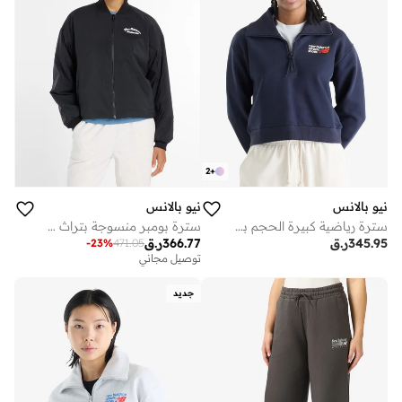
2
+
نيو بالانس
نيو بالانس
سترة رياضية كبيرة الحجم بشعار مميز
سترة بومبر منسوجة بتراث خطي
345.95
ر.ق
366.77
ر.ق
-
23
%
471.05
توصيل مجاني
جديد