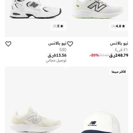
)
8
(
5
)
4
(
4.8
نيو بالانس
نيو بالانس
٤٦٠ في٤
530
248.79
ر.ق
613.56
ر.ق
-
20
%
310.60
توصيل مجاني
الأكثر مبيعا