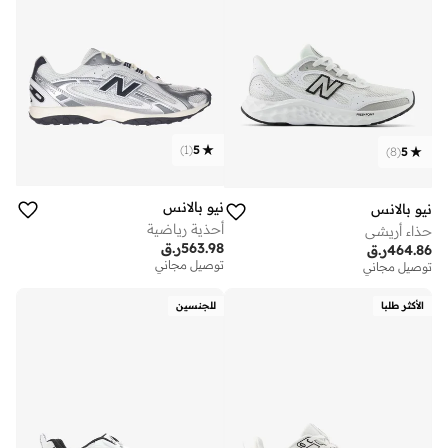
)
1
(
5
)
8
(
5
نيو بالانس
نيو بالانس
أحذية رياضية
حذاء أريشي
563.98
ر.ق
464.86
ر.ق
توصيل مجاني
توصيل مجاني
الأكثر طلبا
للجنسين