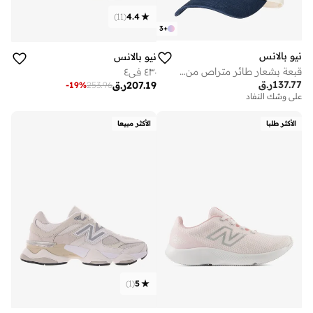
)
11
(
4.4
3
+
نيو بالانس
نيو بالانس
قبعة بشعار طائر متراص من ألواح
٤٣٠ في٤
137.77
ر.ق
207.19
ر.ق
-
19
%
253.96
على وشك النفاد
الأكثر طلبا
الأكثر مبيعا
)
1
(
5