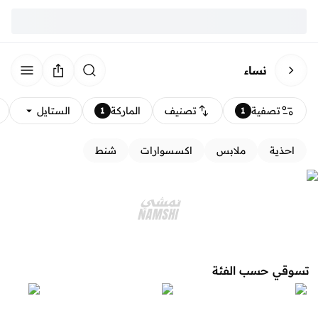
نساء
تصفية
تصنيف
الماركة
الستايل
1
1
احذية
ملابس
اكسسوارات
شنط
تسوقي حسب الفئة