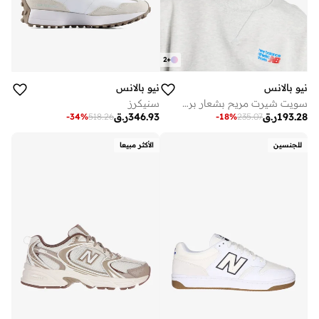
2
+
نيو بالانس
نيو بالانس
سويت شيرت مريح بشعار بريميوم من أثليتكس
سنيكرز
193.28
ر.ق
346.93
ر.ق
-
34
%
518.26
-
18
%
235.07
للجنسين
الأكثر مبيعا