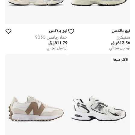
نيو بالانس
نيو بالانس
سنيكرز
حذاء رياضي 9060
613.56
ر.ق
811.79
ر.ق
توصيل مجاني
توصيل مجاني
الأكثر مبيعا