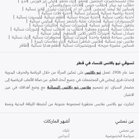
ماك لمستحضرات التجميل
مانغو
أزياء مانغو
نايكي اير فورس
ألدو
حقائب تيد بيكر
حقائب جيس
قلادات سواروفسكي
فساتين ايلا ليمتد ايديشن
اتش اند ام
شارلوت تيلبري
بلايز نسائية
أحذية رياضية نسائية
سنيكرز نسائية
أحذية فلات نسائية
أحذية بكعب نسائية
أحذية مريحة نسائية
أطقم نسائية
بليسوت نسائية
اكسسوارات نسائية
منتجات عناية بالشعر نسائية
بيكيني نسائية
بناطيل نسائية
تنانير نسائية
تيشيرتات نسائية
جاكيتات نسائية
ساعات نسائية
شموع معطرة
حقائب يد
حقائب نسائية
شورتات نسائية
صنادل نسائية
جينزات كالفن كلاين
المطبخ
ليقنز نسائية
ملابس سباحة قطعة واحدة
جينزات نسائية
مجوهرات نسائية
أزياء نسائية
ملابس نوم نسائية
ملابس شاطئ نسائية
أزياء مقاسات كبيرة
فساتين عصرية مريحة
سويتشيرتات نسائية
أطقم هدايا نسائية
أظافر
تسوقي نيو بالانس للنساء في قطر
منذ عام 1906، تعمل
نيو بالانس
على تمكين المرأة من خلال الرياضة والحرف اليدوية
لإحداث فرق إيجابي في المجتمعات في جميع أنحاء العالم. من صالة الألعاب الرياضية إلى
مضمار السباق، تم تصميم
ملابس نيو بالانس النسائية
مع وضع أهدافك في عين
الاعتبار.
ابتكرت نيو بالانس ملابس متطورة لمجموعة متنوعة من أنشطة اللياقة البدنية ونمط
الحياة، بما في ذلك كرة السلة والتنس والركض. مع الدعم الحقيقي والكفاءة العالية، فإن
مجموعة الملابس الرياضية النسائية للماركة تجمع الصمود امام المسافات و الأساليب
عن نمشي
أشهر الماركات
المتطورة. للحصول على هذا الزي المثالي غير الرسمي، اختاري من بين مجموعة واسعة
عن نمشي
نايك
من
أحذية نيو بالانس للسيدات
، بما في ذلك احذية سنيكرز اوالأحذية الرياضية.
سياسة الخصوصية
أديداس