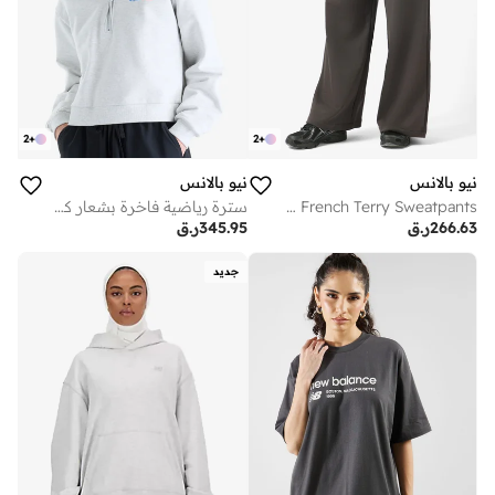
2
+
2
+
نيو بالانس
نيو بالانس
Trackside French Terry Sweatpants
سترة رياضية فاخرة بشعار كبير
266.63
ر.ق
345.95
ر.ق
جديد