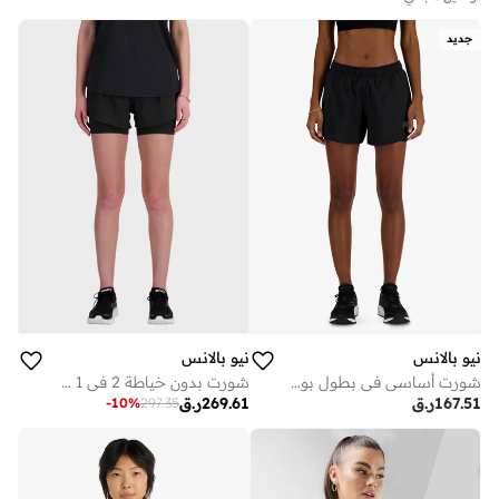
جديد
نيو بالانس
نيو بالانس
شورت أساسي في بطول بوصات
شورت بدون خياطة 2 في 1 مقاس 3 بوصة
167.51
ر.ق
269.61
ر.ق
-
10
%
297.35