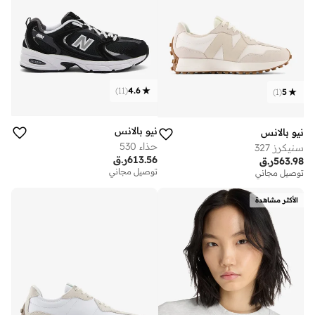
)
11
(
4.6
)
1
(
5
نيو بالانس
نيو بالانس
حذاء 530
سنيكرز 327
613.56
ر.ق
563.98
ر.ق
توصيل مجاني
توصيل مجاني
الأكثر مشاهدة