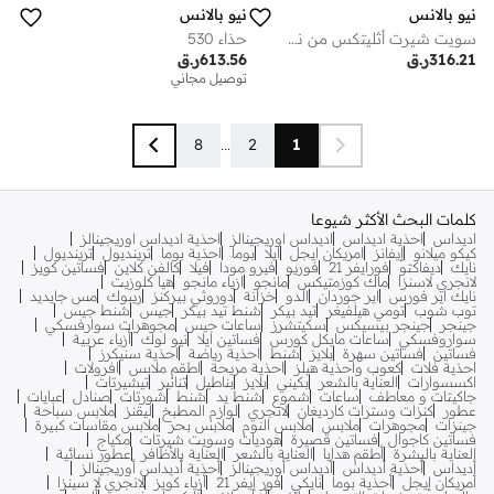
نيو بالانس
نيو بالانس
سويت شيرت أثليتكس من نسيج التيري الفرنسي
حذاء 530
316.21
ر.ق
613.56
ر.ق
توصيل مجاني
8
...
2
1
كلمات البحث الأكثر شيوعا
اديداس
احذية اديداس
اديداس اوريجينالز
احذية اديداس اوريجينالز
كيكو ميلانو
إيفانز
امريكان ايجل
ايلا
بوما
احذية بوما
ترينديول
ترينديول
نايك
ديفاكتو
فورايفر 21
فوريو
فيرو مودا
فيلا
كالفن كلاين
فساتين كويز
لانجري لاسنزا
ماك كوزمتيكس
مانجو
ازياء مانجو
هيا كلوزيت
نايك اير فورس
اير جوردان
الدو
خزانة
دوروثي بيركنز
ريبوك
مس جايديد
توب شوب
تومي هيلفيغر
تيد بيكر
شنط تيد بيكر
جيس
شنط جيس
جينجر
جينجر بيسيكس
سكيتشرز
ساعات جيس
مجوهرات سوارفسكي
سواروفسكي
ساعات مايكل كورس
فساتين ايلا
نيو لوك
أزياء عربية
فساتين
فساتين سهرة
بلايز
شنط
احذية رياضة
احذية سنيكرز
احذية فلات
كعوب واحذية هيلز
احذية مريحة
اطقم ملابس
افرولات
اكسسوارات
العناية بالشعر
بكيني
بلايز
بناطيل
تنانير
تيشيرتات
جاكيتات و معاطف
ساعات
شموع
شنط يد
شنط
شورتات
صنادل
عبايات
عطور
كنزات وسترات كارديغان
لانجري
لوازم المطبخ
ليقنز
ملابس سباحة
جينزات
مجوهرات
ملابس
ملابس النوم
ملابس بحر
ملابس مقاسات كبيرة
فساتين كاجوال
فساتين قصيرة
هوديات وسويت شيرتات
مكياج
العناية بالبشرة
أطقم هدايا
العناية بالشعر
العناية بالأظافر
عطور نسائية
أديداس
أحذية أديداس
أديداس أوريجينالز
أحذية أديداس أوريجينالز
أمريكان إيجل
أحذية بوما
نايكي
فور إيفر 21
أزياء كويز
لانجري لا سينزا