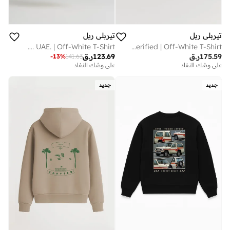
تيربلي ريل
تيربلي ريل
Home of Art & Culture. UAE. | Off-White T-Shirt
ABU DHABI Verified | Off-White T-Shirt
175.59
ر.ق
123.69
ر.ق
-
13
%
141.63
على وشك النفاد
على وشك النفاد
جديد
جديد