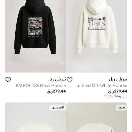
تيربلي ريل
تيربلي ريل
PATROL OG Black Hoodie
ABU DHABI Verified Off-White Hoodie
279.44
ر.ق
279.44
ر.ق
على وشك النفاد
جديد
للجنسين