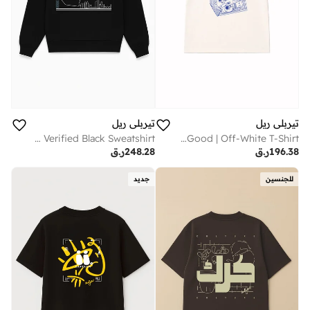
تيربلي ريل
تيربلي ريل
ABU DHABI Verified Black Sweatshirt
The Feel-Good | Off-White T-Shirt
196.38
ر.ق
248.28
ر.ق
للجنسين
جديد