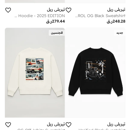
تيربلي ريل
تيربلي ريل
Dec 2/1971 Beige Hoodie - 2025 EDITION.
PATROL OG Black Sweatshirt
248.28
ر.ق
279.44
ر.ق
جديد
للجنسين
تيربلي ريل
تيربلي ريل