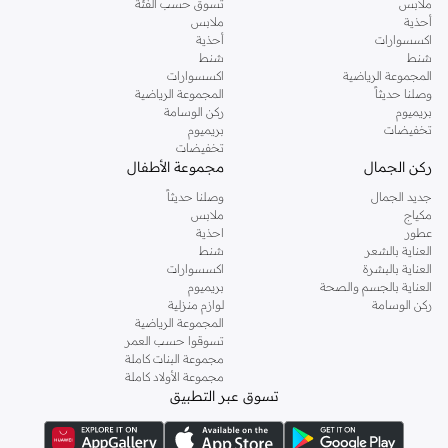
ملابس
تسوق حسب الفئة
أحذية
ملابس
اكسسوارات
أحذية
شنط
شنط
المجموعة الرياضية
اكسسوارات
وصلنا حديثاً
المجموعة الرياضية
بريميوم
ركن الوسامة
تخفيضات
بريميوم
تخفيضات
ركن الجمال
مجموعة الأطفال
جديد الجمال
وصلنا حديثاً
مكياج
ملابس
عطور
احذية
العناية بالشعر
شنط
العناية بالبشرة
اكسسوارات
العناية بالجسم والصحة
بريميوم
ركن الوسامة
لوازم منزلية
المجموعة الرياضية
تسوقوا حسب العمر
مجموعة البنات كاملة
مجموعة الأولاد كاملة
تسوق عبر التطبيق