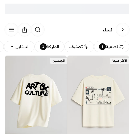
نساء
تصفية
تصنيف
الماركة
الستايل
1
1
الأكثر مبيعا
للجنسين