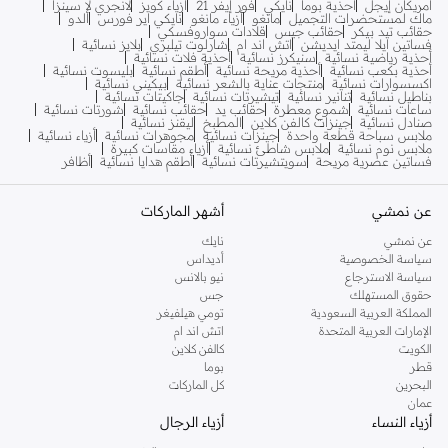
أمريكان إيجل
أحذية بوما
نايكي
فور إيفر 21
أزياء كويز
لانجري لا سينزا
ماك لمستحضرات التجميل
مانغو
أزياء مانغو
نايكي اير فورس
ألدو
حقائب تيد بيكر
حقائب جيس
قلادات سواروفسكي
فساتين ايلا ليمتد ايديشن
اتش اند ام
شارلوت تيلبري
بلايز نسائية
أحذية رياضية نسائية
سنيكرز نسائية
أحذية فلات نسائية
أحذية بكعب نسائية
أحذية مريحة نسائية
أطقم نسائية
بليسوت نسائية
اكسسوارات نسائية
منتجات عناية بالشعر نسائية
بيكيني نسائية
بناطيل نسائية
تنانير نسائية
تيشيرتات نسائية
جاكيتات نسائية
ساعات نسائية
شموع معطرة
حقائب يد
حقائب نسائية
شورتات نسائية
صنادل نسائية
جينزات كالفن كلاين
المطبخ
ليقنز نسائية
ملابس سباحة قطعة واحدة
جينزات نسائية
مجوهرات نسائية
أزياء نسائية
ملابس نوم نسائية
ملابس شاطئ نسائية
أزياء مقاسات كبيرة
فساتين عصرية مريحة
سويتشيرتات نسائية
أطقم هدايا نسائية
أظافر
عن نمشي
أشهر الماركات
عن نمشي
نايك
سياسة الخصوصية
أديداس
سياسة الاسترجاع
نيو بالانس
حقوق المستهلك
جس
المملكة العربية السعودية
تومي هيلفيغر
الإمارات العربية المتحدة
اتش اند ام
الكويت
كالفن كلاين
قطر
بوما
البحرين
كل الماركات
عمان
أزياء النساء
أزياء الرجال