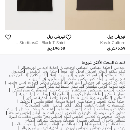
تيربلي ريل
تيربلي ريل
RNF Studiios© | Black T-Shirt
Karak Culture
175.59
ر.ق
196.38
ر.ق
كلمات البحث الأكثر شيوعا
اديداس
احذية اديداس
اديداس اوريجينالز
احذية اديداس اوريجينالز
كيكو ميلانو
إيفانز
امريكان ايجل
ايلا
بوما
احذية بوما
ترينديول
ترينديول
نايك
ديفاكتو
فورايفر 21
فوريو
فيرو مودا
فيلا
كالفن كلاين
فساتين كويز
لانجري لاسنزا
ماك كوزمتيكس
مانجو
ازياء مانجو
هيا كلوزيت
نايك اير فورس
اير جوردان
الدو
خزانة
دوروثي بيركنز
ريبوك
مس جايديد
توب شوب
تومي هيلفيغر
تيد بيكر
شنط تيد بيكر
جيس
شنط جيس
جينجر
جينجر بيسيكس
سكيتشرز
ساعات جيس
مجوهرات سوارفسكي
سواروفسكي
ساعات مايكل كورس
فساتين ايلا
نيو لوك
أزياء عربية
فساتين
فساتين سهرة
بلايز
شنط
احذية رياضة
احذية سنيكرز
احذية فلات
كعوب واحذية هيلز
احذية مريحة
اطقم ملابس
افرولات
اكسسوارات
العناية بالشعر
بكيني
بلايز
بناطيل
تنانير
تيشيرتات
جاكيتات و معاطف
ساعات
شموع
شنط يد
شنط
شورتات
صنادل
عبايات
عطور
كنزات وسترات كارديغان
لانجري
لوازم المطبخ
ليقنز
ملابس سباحة
جينزات
مجوهرات
ملابس
ملابس النوم
ملابس بحر
ملابس مقاسات كبيرة
فساتين كاجوال
فساتين قصيرة
هوديات وسويت شيرتات
مكياج
العناية بالبشرة
أطقم هدايا
العناية بالشعر
العناية بالأظافر
عطور نسائية
أديداس
أحذية أديداس
أديداس أوريجينالز
أحذية أديداس أوريجينالز