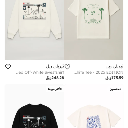
تيربلي ريل
تيربلي ريل
ABU DHABI Verified Off-White Sweatshirt
Dec 2/1971 Off-White Tee - 2025 EDITION.
175.59
ر.ق
248.28
ر.ق
للجنسين
الأكثر مبيعا