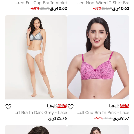
Clovia Padded Non-Wired Full Cup Bra In Violet
Clovia Peach Padded Non-Wired T-Shirt Bra
40.62
ر.ق
40.62
ر.ق
-
68
%
125.76
-
68
%
123.69
كلوفيا
كلوفيا
Clovia Padded Non-Wired Full Cup Paint Splatter Print T-Shirt Bra In Dark Grey - Lace
Clovia Padded Non-Wired Full Cup Bra In Pink - Lace
39.57
ر.ق
125.76
ر.ق
-
67
%
116.41