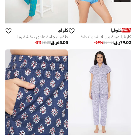
كلوفيا
كلوفيا
كلوفيا عبوة من 4 شورت داخلي بخصر متوسط - قطن
طقم بيجامة علوي بنقشة وياقة مشقوقة من كلوفيا
79.02
ر.ق
65.05
ر.ق
-
5
%
68.00
-
69
%
254.51