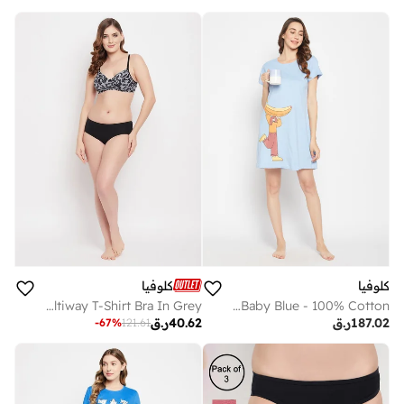
كلوفيا
كلوفيا
Clovia Padded Non-Wired Full Cup Printed Multiway T-Shirt Bra In Grey
Clovia Banana Print Short Night Dress In Baby Blue - 100% Cotton
187.02
ر.ق
40.62
ر.ق
-
67
%
121.61