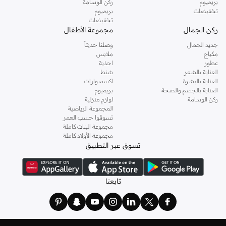
بريميوم
ركن الوسامة
تخفيضات
بريميوم
تخفيضات
ركن الجمال
مجموعة الأطفال
جديد الجمال
وصلنا حديثاً
مكياج
ملابس
عطور
احذية
العناية بالشعر
شنط
العناية بالبشرة
اكسسوارات
العناية بالجسم والصحة
بريميوم
ركن الوسامة
لوازم منزلية
المجموعة الرياضية
تسوقوا حسب العمر
مجموعة البنات كاملة
مجموعة الأولاد كاملة
تسوق عبر التطبيق
تابعنا