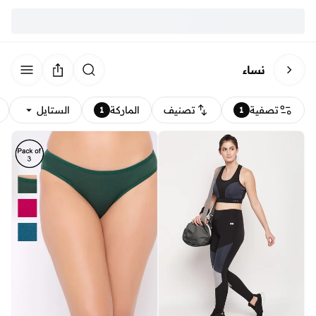
نساء
تصفية
تصنيف
الماركة
الستايل
1
1