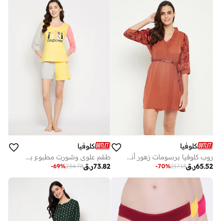
كلوفيا
كلوفيا
روب كلوفيا برسومات زهور أنيقة بلون بني الصدأ - ساتان
طقم علوي وشورت مطبوع برسومات كلوفيا بألوان متدرجة باللون الأصفر - قطن %
65.52
ر.ق
73.82
ر.ق
-
69
%
234.78
-
70
%
217.13