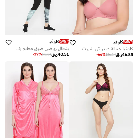
كلوفيا
كلوفيا
بنطال رياضي ضيق مطبع بنمط ماربل
كلوفيا حمالة صدر تي شيرت مبطنة بدون سلك تغطية كاملة مخططة ذاتياً متعددة الاستخدامات بلون الخوخي
40.51
ر.ق
-
29
%
56.64
46.85
ر.ق
-
66
%
136.14