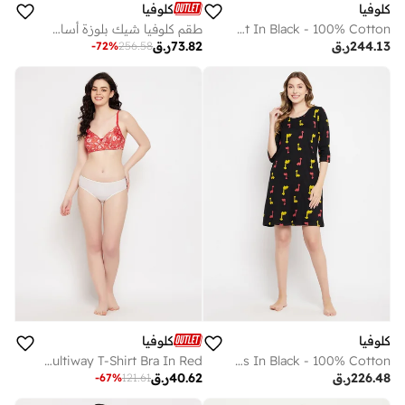
كلوفيا
كلوفيا
Clovia Cow Emoji Print Top And Solid Jogger Set In Black - 100% Cotton
طقم كلوفيا شيك بلوزة أساسية وشورت بطبعة صبار - أخضر نعناعي - قطن 100%
244.13
ر.ق
73.82
ر.ق
-
72
%
256.58
كلوفيا
كلوفيا
Clovia Padded Non-Wired Full Cup Leaf Print Multiway T-Shirt Bra In Red
Clovia Dinosaur Print Short Night Dress In Black - 100% Cotton
226.48
ر.ق
40.62
ر.ق
-
67
%
121.61