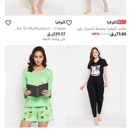
كلوفيا
كلوفيا
طقم كلوفيا بطبعة الصبار بلون وردي فاتح وشورت أساسي رمادي - قطن 100%
Clovia Pretty Florals Robe In Multicolour - Crepe
73.82
ر.ق
229.57
ر.ق
-
69
%
234.78
على وشك النفاد