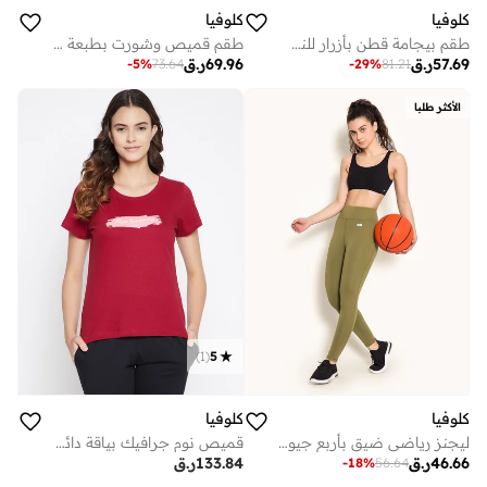
كلوفيا
كلوفيا
طقم بيجامة قطن بأزرار للنساء من كلوفيا وملون
طقم قميص وشورت بطبعة زهور من كلوفيا
57.69
ر.ق
69.96
ر.ق
-
5
%
73.64
-
29
%
81.21
الأكثر طلبا
)
1
(
5
كلوفيا
كلوفيا
ليجنز رياضي ضيق بأربع جيوب
قميص نوم جرافيك بياقة دائرية
46.66
ر.ق
133.84
ر.ق
-
18
%
56.64