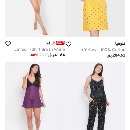
كلوفيا
كلوفيا
Clovia Padded Non-Wired Full Coverage Printed T-Shirt Bra In White
Heart Print Short Nighty in Yellow - 100% Cotton
41.64
ر.ق
-
68
%
126.78
284.61
ر.ق