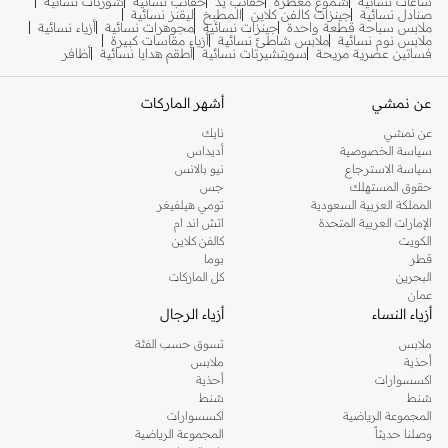
ساعات نسائية
شموع معطرة
حقائب يد
حقائب نسائية
شورتات نسائية
صنادل نسائية
جينزات كالفن كلاين
المطبخ
ليقنز نسائية
ملابس سباحة قطعة واحدة
جينزات نسائية
مجوهرات نسائية
أزياء نسائية
ملابس نوم نسائية
ملابس شاطئ نسائية
أزياء مقاسات كبيرة
فساتين عصرية مريحة
سويتشيرتات نسائية
أطقم هدايا نسائية
أظافر
عن نمشي
أشهر الماركات
عن نمشي
نايك
سياسة الخصوصية
أديداس
سياسة الاسترجاع
نيو بالانس
حقوق المستهلك
جس
المملكة العربية السعودية
تومي هيلفيغر
الإمارات العربية المتحدة
اتش اند ام
الكويت
كالفن كلاين
قطر
بوما
البحرين
كل الماركات
عمان
أزياء النساء
أزياء الرجال
ملابس
تسوق حسب الفئة
أحذية
ملابس
اكسسوارات
أحذية
شنط
شنط
المجموعة الرياضية
اكسسوارات
وصلنا حديثاً
المجموعة الرياضية