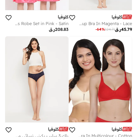
كلوفيا
كلوفيا
Clovia Padded Non-Wired Full Cup Bra In Magenta - Lace
Clovia Short Night Dress and Full Sleeves Robe Set in Pink - Satin
45.79
ر.ق
208.83
ر.ق
-
64
%
124.71
كلوفيا
كلوفيا
Clovia Pack of 2 Non-Padded Full Coverage Wirefree Bra In Multicolour - Cotton
باك 3 سليب بكيني نسائي مطبوع بخصر منخفض من ستايلي