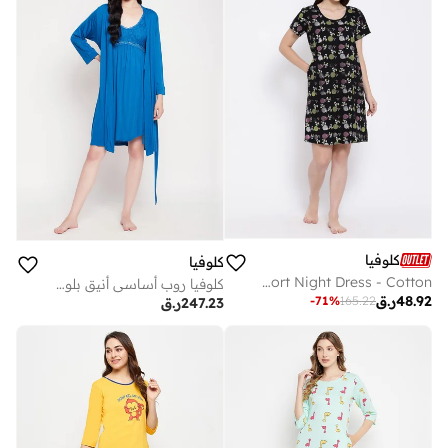
كلوفيا
كلوفيا
Clovia Printed Short Night Dress - Cotton
كلوفيا روب أساسي أنيق بلون أزرق كوبالت - فيسكوز
48.92
ر.ق
-
71
%
165.22
247.23
ر.ق