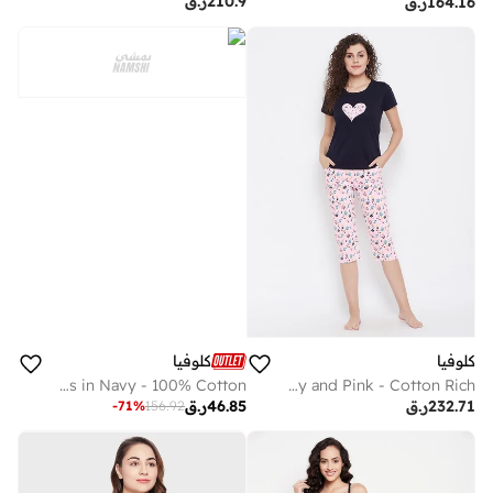
210.9
ر.ق
164.16
ر.ق
كلوفيا
كلوفيا
Clovia Star Print Short Nightdress in Navy - 100% Cotton
Clovia Sweet Heart Top and Pyjama in Navy and Pink - Cotton Rich
232.71
ر.ق
46.85
ر.ق
-
71
%
156.92