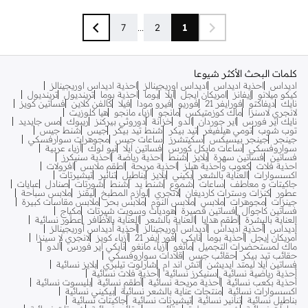
7
...
2
1
كلمات البحث الأكثر شيوعا
اديداس
احذية اديداس
اديداس اوريجينالز
احذية اديداس اوريجينالز
كيكو ميلانو
إيفانز
امريكان ايجل
ايلا
بوما
احذية بوما
ترينديول
ترينديول
نايك
ديفاكتو
فورايفر 21
فوريو
فيرو مودا
فيلا
كالفن كلاين
فساتين كويز
لانجري لاسنزا
ماك كوزمتيكس
مانجو
ازياء مانجو
هيا كلوزيت
نايك اير فورس
اير جوردان
الدو
خزانة
دوروثي بيركنز
ريبوك
مس جايديد
توب شوب
تومي هيلفيغر
تيد بيكر
شنط تيد بيكر
جيس
شنط جيس
جينجر
جينجر بيسيكس
سكيتشرز
ساعات جيس
مجوهرات سوارفسكي
سواروفسكي
ساعات مايكل كورس
فساتين ايلا
نيو لوك
أزياء عربية
فساتين
فساتين سهرة
بلايز
شنط
احذية رياضة
احذية سنيكرز
احذية فلات
كعوب واحذية هيلز
احذية مريحة
اطقم ملابس
افرولات
اكسسوارات
العناية بالشعر
بكيني
بلايز
بناطيل
تنانير
تيشيرتات
جاكيتات و معاطف
ساعات
شموع
شنط يد
شنط
شورتات
صنادل
عبايات
عطور
كنزات وسترات كارديغان
لانجري
لوازم المطبخ
ليقنز
ملابس سباحة
جينزات
مجوهرات
ملابس
ملابس النوم
ملابس بحر
ملابس مقاسات كبيرة
فساتين كاجوال
فساتين قصيرة
هوديات وسويت شيرتات
مكياج
العناية بالبشرة
أطقم هدايا
العناية بالشعر
العناية بالأظافر
عطور نسائية
أديداس
أحذية أديداس
أديداس أوريجينالز
أحذية أديداس أوريجينالز
أمريكان إيجل
أحذية بوما
نايكي
فور إيفر 21
أزياء كويز
لانجري لا سينزا
ماك لمستحضرات التجميل
مانغو
أزياء مانغو
نايكي اير فورس
ألدو
حقائب تيد بيكر
حقائب جيس
قلادات سواروفسكي
فساتين ايلا ليمتد ايديشن
اتش اند ام
شارلوت تيلبري
بلايز نسائية
أحذية رياضية نسائية
سنيكرز نسائية
أحذية فلات نسائية
أحذية بكعب نسائية
أحذية مريحة نسائية
أطقم نسائية
بليسوت نسائية
اكسسوارات نسائية
منتجات عناية بالشعر نسائية
بيكيني نسائية
بناطيل نسائية
تنانير نسائية
تيشيرتات نسائية
جاكيتات نسائية