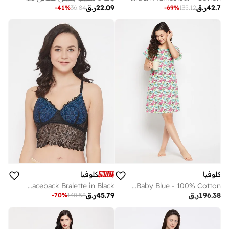
42.7
ر.ق
22.09
ر.ق
-
41
%
36.84
-
69
%
135.12
كلوفيا
كلوفيا
Clovia Lace Padded Non-Wired Raceback Bralette in Black
Clovia Print Me Pretty Short Night Dress In Baby Blue - 100% Cotton
196.38
ر.ق
45.79
ر.ق
-
70
%
148.58