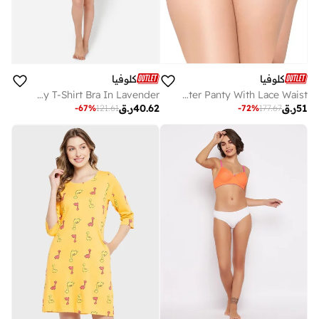
كلوفيا
كلوفيا
Clovia Padded Non-Wired Full Cup Multiway T-Shirt Bra In Lavender
Clovia Pack Of 3 Cotton Mid Waist Hipster Panty With Lace Waist
51
ر.ق
40.62
ر.ق
-
67
%
121.61
-
72
%
177.67