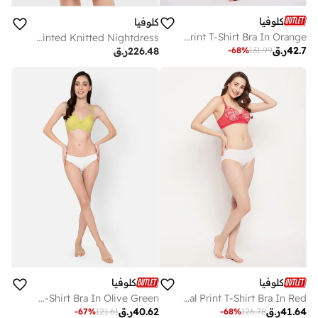
كلوفيا
كلوفيا
Clovia Padded Non-Wired Full Cup Polka Print T-Shirt Bra In Orange
Printed Knitted Nightdress
42.7
ر.ق
-
68
%
131.99
226.48
ر.ق
كلوفيا
كلوفيا
Clovia Padded Non-Wired Full Cup T-Shirt Bra In Olive Green
Clovia Padded Non-Wired Full Cup Floral Print T-Shirt Bra In Red
41.64
ر.ق
40.62
ر.ق
-
67
%
121.61
-
68
%
126.78