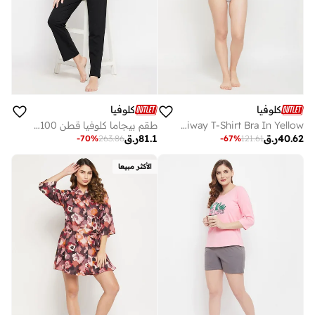
كلوفيا
كلوفيا
Clovia Padded Non-Wired Full Cup Floral Print Multiway T-Shirt Bra In Yellow
طقم بيجاما كلوفيا قطن 100% بطبعة جرافيك سماوي وبيجاما أساسية سوداء
40.62
ر.ق
81.1
ر.ق
-
70
%
263.86
-
67
%
121.61
الأكثر مبيعا