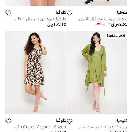
كلوفيا
كلوفيا
ليجنز ضيق بنمط كتل الألوان
كلوفيا عبوة من سراويل داخلية بيكيني بخصر منخفض - قطن
62.61
ر.ق
135.12
ر.ق
-
9
%
68.72
الأكثر مشاهدة
كلوفيا
كلوفيا
Clovia Animal Print Short Night Dress In Cream Colour - Rayon
روب كلوفيا شيك بيسك أخضر - فيسكوز