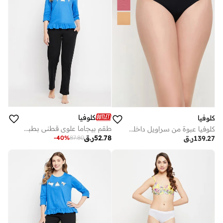
كلوفيا
كلوفيا
طقم بيجاما علوي قطني بطبعات جرافيك وحافة مكشكشة من كلوفيا
كلوفيا عبوة من سراويل داخلية بيكيني بخصر منخفض - قطن
52.78
ر.ق
-
40
%
87.80
139.27
ر.ق