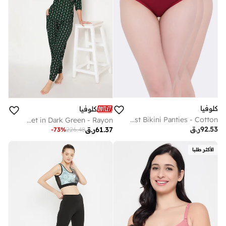
كلوفيا
كلوفيا
Clovia Pack of 3 Low Waist Bikini Panties - Cotton
Clovia Printed Top & Pyjama Set in Dark Green - Rayon
92.53
ر.ق
61.37
ر.ق
-
73
%
226.48
الأكثر طلبا