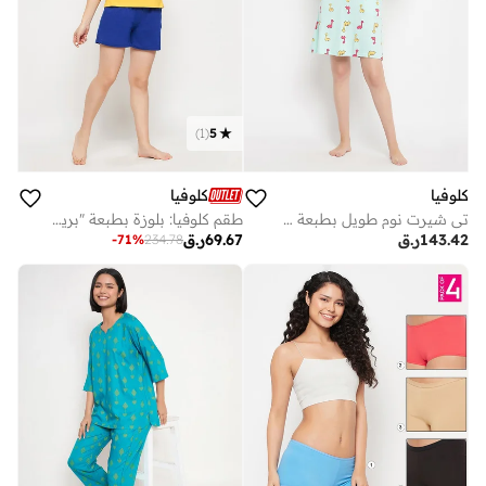
)
1
(
5
كلوفيا
كلوفيا
تي شيرت نوم طويل بطبعة ديناصور من كلوفيا - أزرق فاتح - قطن 100%
طقم كلوفيا: بلوزة بطبعة "برينت مي بريتي" باللون الأصفر وشورت أساسي أنيق باللون الأزرق الملكي - قطن 100%
143.42
ر.ق
69.67
ر.ق
-
71
%
234.78