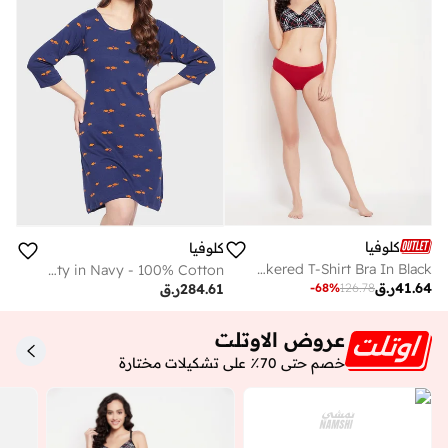
كلوفيا
كلوفيا
Clovia Padded Non-Wired Full Cup Checkered T-Shirt Bra In Black
Fish Print Short Nighty in Navy - 100% Cotton
41.64
ر.ق
-
68
%
126.78
284.61
ر.ق
عروض الاوتلت
خصم حتى 70٪ على تشكيلات مختارة