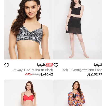
كلوفيا
كلوفيا
Clovia Padded Non-Wired Full Cup Printed Multiway T-Shirt Bra In Black
Clovia Shimmer Babydoll in Black - Georgette and Lace
152.77
ر.ق
40.62
ر.ق
-
68
%
124.71