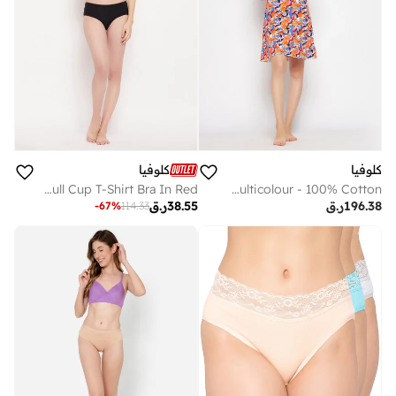
كلوفيا
كلوفيا
Clovia Padded Non-Wired Full Cup T-Shirt Bra In Red
Clovia Abstract Print Short Night Dress In Multicolour - 100% Cotton
196.38
ر.ق
38.55
ر.ق
-
67
%
114.33